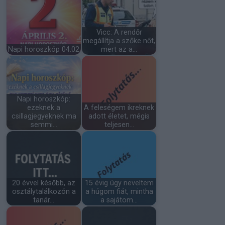
Vicc: A rendőr
megállítja a szőke nőt,
Napi horoszkóp 04.02
mert az a…
Napi horoszkóp:
ezeknek a
A feleségem ikreknek
csillagjegyeknek ma
adott életet, mégis
semmi…
teljesen…
20 évvel később, az
15 évig úgy neveltem
osztálytalálkozón a
a húgom fiát, mintha
tanár…
a sajátom…