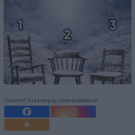
Tetszett? Oszd meg az ismerőseiddel is!