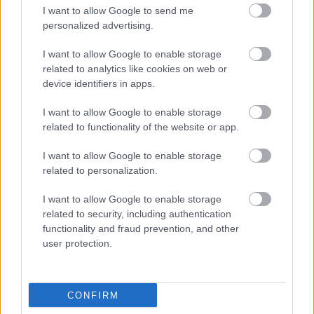
I want to allow Google to send me
personalized advertising.
Minden héten a
Ma este érkezik a
sarokból figyeltem…
szuperhold, új fejezet
I want to allow Google to enable storage
míg egy botrány…
nyílik…
related to analytics like cookies on web or
device identifiers in apps.
I want to allow Google to enable storage
related to functionality of the website or app.
Április 7. horoszkóp:
Eksztázisba esett a
I want to allow Google to enable storage
nem minden
jósnő: hatalmas
related to personalization.
csillagjegy ússza…
lehetőségeket…
I want to allow Google to enable storage
related to security, including authentication
functionality and fraud prevention, and other
user protection.
9 jel, hogy egy házas
15 éve eltemettem a
nő vonzódni kezdett
fiamat, aztán
egy másik férfihoz
felvettem egy…
CONFIRM