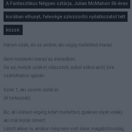
A Fantasztikus Négyes sztárja, Julian McMahon 56 éves
korában elhunyt, felesége szívszorító nyilatkozatot tett
közzé.
Három szék, és az ember, aki végig melletted marad
Nem mindenki marad az életedben.
De az, melyik széket választod, sokat elárul arról, kire
számíthatsz igazán.
Szék 1, aki sosem sétál el
(A hintaszék)
Az, aki életed végéig kitart melletted, gyakran olyan valaki,
aki már korán ismert.
Látott akkor is, amikor még nem volt siker, magabiztosság,