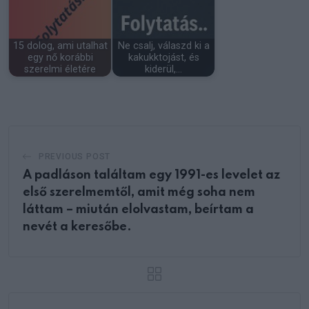
15 dolog, ami utalhat
Ne csalj, válaszd ki a
egy nő korábbi
kakukktojást, és
szerelmi életére
kiderül,…
PREVIOUS POST
A padláson találtam egy 1991-es levelet az
első szerelmemtől, amit még soha nem
láttam – miután elolvastam, beírtam a
nevét a keresőbe.