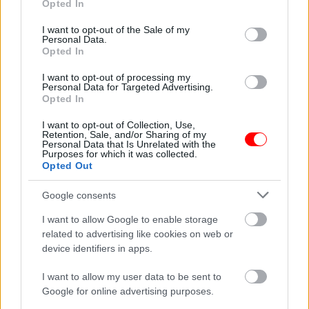
Opted In
use your data for below specified purposes in below Google
consent section.
I want to opt-out of the Sale of my
Personal Data.
Opted In
9 jel, hogy nem ez az
első életed a Földön:…
Napi horoszkóp 03.30
I want to opt-out of processing my
Personal Data for Targeted Advertising.
Opted In
I want to opt-out of Collection, Use,
Retention, Sale, and/or Sharing of my
Tizennyolc évesek
A 13 éves lányom
Personal Data that Is Unrelated with the
Purposes for which it was collected.
voltak, amikor
vacsorára hazahozta
Opted Out
összeházasodtak.…
az éhező…
Google consents
I want to allow Google to enable storage
related to advertising like cookies on web or
A mai nap 5
– Doktor úr! – mondja
device identifiers in apps.
csillagjegy számára
az özvegyasszony a
szokatlanul…
pszichológusának
I want to allow my user data to be sent to
Google for online advertising purposes.