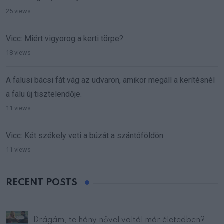
25 views
Vicc: Miért vigyorog a kerti törpe?
18 views
A falusi bácsi fát vág az udvaron, amikor megáll a kerítésnél
a falu új tisztelendője.
11 views
Vicc: Két székely veti a búzát a szántóföldön
11 views
RECENT POSTS
Drágám, te hány nővel voltál már életedben?