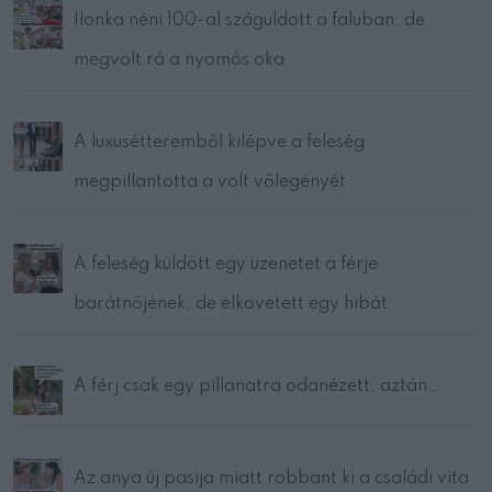
Ilonka néni 100-al száguldott a faluban, de
megvolt rá a nyomós oka
A luxusétteremből kilépve a feleség
megpillantotta a volt vőlegényét
A feleség küldött egy üzenetet a férje
barátnőjének, de elkövetett egy hibát
A férj csak egy pillanatra odanézett, aztán…
Az anya új pasija miatt robbant ki a családi vita