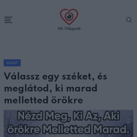
Skip
to
content
DIVAT
Válassz egy széket, és
meglátod, ki marad
melletted örökre