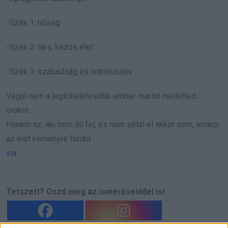
-Szék 1: hűség
-Szék 2: társ, közös élet
-Szék 3: szabadság és önbecsülés
Végül nem a legtökéletesebb ember marad melletted
örökre.
Hanem az, aki nem áll fel, és nem sétál el akkor sem, amikor
az élet keményre fordul.
via
Tetszett? Oszd meg az ismerőseiddel is!