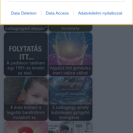
Data Deletion
Data Access
Adatvédelmi nyilatkozat
„Ez a te kereszted az
A létra, a ló és egy
életedben, a
kínos incidens
csillagjegyed alapján.”
története
A padláson találtam
egy 1991-es levelet
Vigyázz mit gondolsz,
az első…
mert valóra válhat
4 éves kisfiam a
5 csillagjegy, amely
legjobb barátnőmre
különleges gyógyító
mutatott és…
energiával…