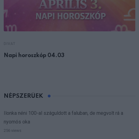
DIVAT
Napi horoszkóp 04.03
NÉPSZERŰEK
Ilonka néni 100-al száguldott a faluban, de megvolt rá a
nyomós oka
256 views