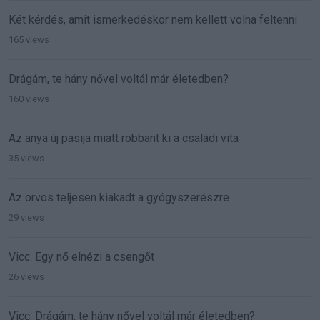
Két kérdés, amit ismerkedéskor nem kellett volna feltenni
165 views
Drágám, te hány nővel voltál már életedben?
160 views
Az anya új pasija miatt robbant ki a családi vita
35 views
Az orvos teljesen kiakadt a gyógyszerészre
29 views
Vicc: Egy nő elnézi a csengőt
26 views
Vicc: Drágám, te hány nővel voltál már életedben?