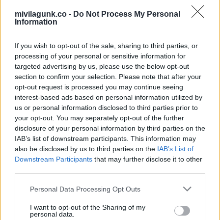
mivilagunk.co -
Do Not Process My Personal
Information
Olvasta már?:
If you wish to opt-out of the sale, sharing to third parties, or
processing of your personal or sensitive information for
targeted advertising by us, please use the below opt-out
section to confirm your selection. Please note that after your
opt-out request is processed you may continue seeing
interest-based ads based on personal information utilized by
Közbelépnek az
us or personal information disclosed to third parties prior to
égiek: ezeknek a
Megszakad egy rossz
csillagjegyeknek…
időszak: július végéig…
your opt-out. You may separately opt-out of the further
disclosure of your personal information by third parties on the
IAB’s list of downstream participants. This information may
also be disclosed by us to third parties on the
IAB’s List of
Downstream Participants
that may further disclose it to other
third parties.
A húsvét nagy
Megvannak az áprilisi
fordulatot hozhat
szerencsenapok:
Please note that this website/app uses one or more Google
Personal Data Processing Opt Outs
ezeknek a jegyeknek…
mutatjuk,…
services and may gather and store information including but
not limited to your visit or usage behaviour. You may click to
I want to opt-out of the Sharing of my
personal data.
grant or deny consent to Google and its third-party tags to