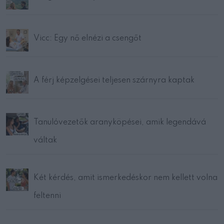
Vicc: Egy nő elnézi a csengőt
A férj képzelgései teljesen szárnyra kaptak
Tanulóvezetők aranyköpései, amik legendává
váltak
Két kérdés, amit ismerkedéskor nem kellett volna
feltenni