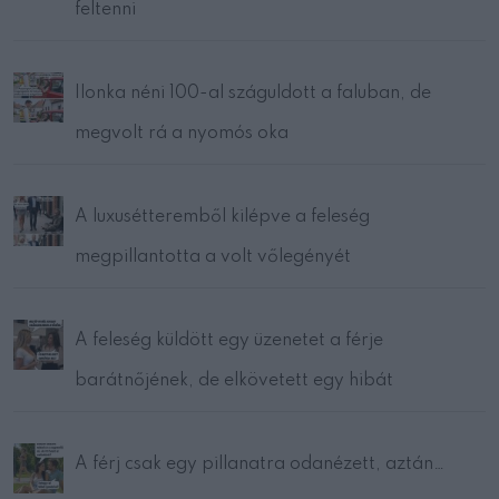
feltenni
Ilonka néni 100-al száguldott a faluban, de
megvolt rá a nyomós oka
A luxusétteremből kilépve a feleség
megpillantotta a volt vőlegényét
A feleség küldött egy üzenetet a férje
barátnőjének, de elkövetett egy hibát
A férj csak egy pillanatra odanézett, aztán…