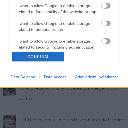
I want to allow Google to enable storage
related to functionality of the website or app.
Drágám, te hány nővel voltál már életedben?
I want to allow Google to enable storage
related to personalization.
Vicc: Egy nő elnézi a csengőt
I want to allow Google to enable storage
related to security, including authentication
functionality and fraud prevention, and other
CONFIRM
user protection.
A férj képzelgései teljesen szárnyra kaptak
Data Deletion
Data Access
Adatvédelmi nyilatkozat
Tanulóvezetők aranyköpései, amik legendává
váltak
Két kérdés, amit ismerkedéskor nem kellett volna