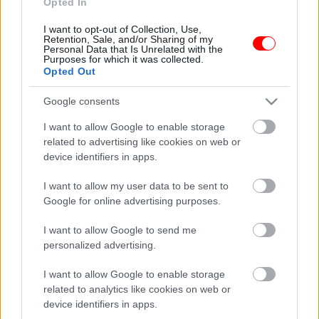
Opted In
37 views
I want to opt-out of Collection, Use,
Retention, Sale, and/or Sharing of my
Vicc: Drágám, te hány nővel voltál már életedben?
Personal Data that Is Unrelated with the
Purposes for which it was collected.
26 views
Opted Out
Vicc: Két székely veti a búzát a szántóföldön
Google consents
19 views
I want to allow Google to enable storage
related to advertising like cookies on web or
device identifiers in apps.
A feleség küldött egy üzenetet a férje barátnőjének, de
elkövetett egy hibát
I want to allow my user data to be sent to
Google for online advertising purposes.
11 views
I want to allow Google to send me
A férj képzelgései teljesen szárnyra kaptak
personalized advertising.
10 views
I want to allow Google to enable storage
related to analytics like cookies on web or
device identifiers in apps.
RECENT POSTS