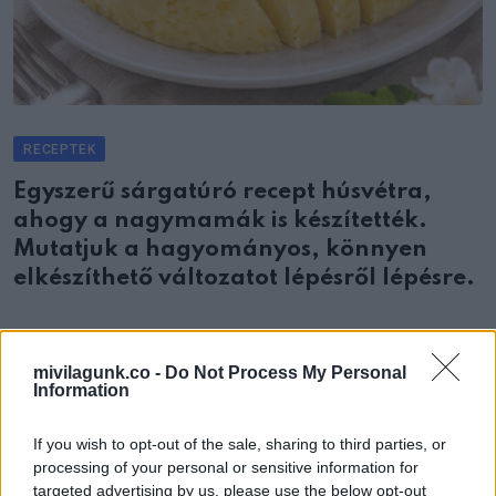
RECEPTEK
Egyszerű sárgatúró recept húsvétra,
ahogy a nagymamák is készítették.
Mutatjuk a hagyományos, könnyen
elkészíthető változatot lépésről lépésre.
mivilagunk.co -
Do Not Process My Personal
Information
NÉPSZERŰEK
If you wish to opt-out of the sale, sharing to third parties, or
processing of your personal or sensitive information for
Ilonka néni 100-al száguldott a faluban, de megvolt rá a
targeted advertising by us, please use the below opt-out