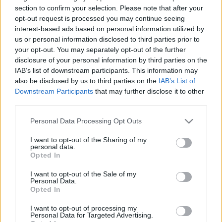
nyomós oka
section to confirm your selection. Please note that after your
opt-out request is processed you may continue seeing
333 views
interest-based ads based on personal information utilized by
us or personal information disclosed to third parties prior to
Drágám, te hány nővel voltál már életedben?
your opt-out. You may separately opt-out of the further
disclosure of your personal information by third parties on the
271 views
IAB’s list of downstream participants. This information may
also be disclosed by us to third parties on the
IAB’s List of
Az anya új pasija miatt robbant ki a családi vita
Downstream Participants
that may further disclose it to other
87 views
third parties.
Please note that this website/app uses one or more Google
Personal Data Processing Opt Outs
Vicc: Egy nő elnézi a csengőt
services and may gather and store information including but
not limited to your visit or usage behaviour. You may click to
I want to opt-out of the Sharing of my
85 views
personal data.
grant or deny consent to Google and its third-party tags to
Opted In
use your data for below specified purposes in below Google
Az orvos teljesen kiakadt a gyógyszerészre
consent section.
I want to opt-out of the Sale of my
Personal Data.
71 views
Opted In
I want to opt-out of processing my
Vicc: Miért vigyorog a kerti törpe?
Personal Data for Targeted Advertising.