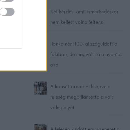
Két kérdés, amit ismerkedéskor
nem kellett volna feltenni
Ilonka néni 100-al száguldott a
faluban, de megvolt rá a nyomós
oka
A luxusétteremből kilépve a
feleség megpillantotta a volt
vőlegényét
A feleség küldött egy üzenetet a