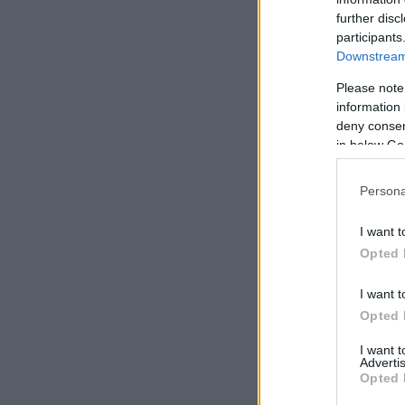
further disc
participants
Downstream 
Please note
information 
deny consent
in below Go
Persona
I want t
Opted 
I want t
Opted 
I want 
Advertis
Opted 