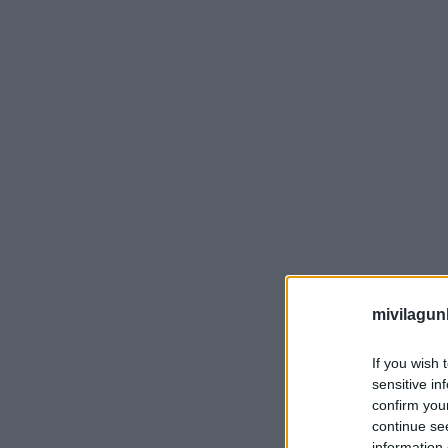
mivilagun
If you wish 
sensitive in
confirm you
continue se
information 