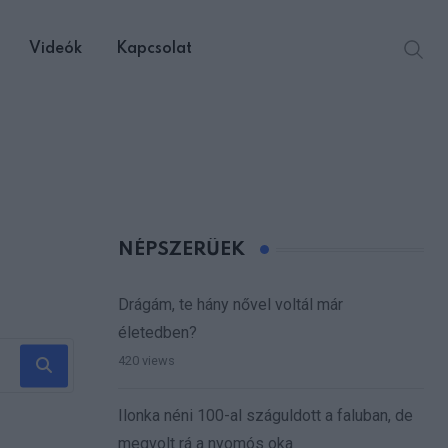
Videók
Kapcsolat
NÉPSZERŰEK
Drágám, te hány nővel voltál már
életedben?
420 views
Ilonka néni 100-al száguldott a faluban, de
megvolt rá a nyomós oka