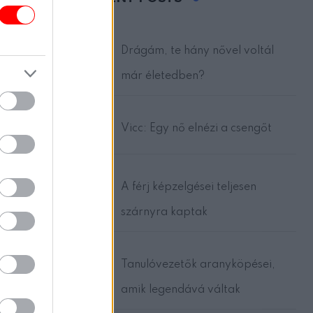
Drágám, te hány nővel voltál
már életedben?
Vicc: Egy nő elnézi a csengőt
A férj képzelgései teljesen
szárnyra kaptak
Tanulóvezetők aranyköpései,
amik legendává váltak