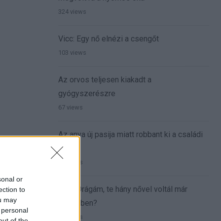
324 views
Vicc: Egy nő elnézi a csengőt
103 views
Az orvos teljesen kiakadt a
gyógyszerészre
67 views
Az anya új pasija miatt robbant ki a családi
vita
48 views
sonal or
Vicc: Drágám, te hány nővel voltál már
ection to
ou may
életedben?
 personal
47 views
out of the