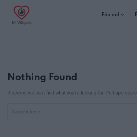
Skip
to
Főoldal
É
content
Nothing Found
It seems we can't find what you're looking for. Perhaps searc