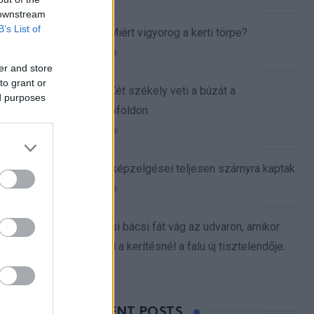
 downstream
B’s List of
Vicc: Miért vigyorog a kerti törpe?
32 views
er and store
to grant or
Vicc: Két székely veti a búzát a
ed purposes
szántóföldön
21 views
A férj képzelgései teljesen szárnyra kaptak
13 views
A falusi bácsi fát vág az udvaron, amikor
megáll a kerítésnél a falu új tisztelendője.
9 views
RECENT POSTS