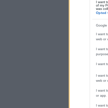
I want t
of my P
was col
Opted 
Google 
I want t
web or d
I want t
purpose
I want 
I want t
web or d
I want t
or app.
I want t