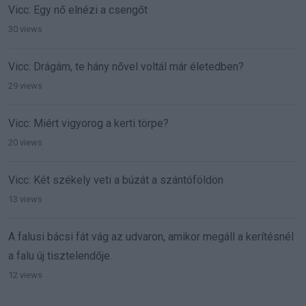
Vicc: Egy nő elnézi a csengőt
30 views
Vicc: Drágám, te hány nővel voltál már életedben?
29 views
Vicc: Miért vigyorog a kerti törpe?
20 views
Vicc: Két székely veti a búzát a szántóföldön
13 views
A falusi bácsi fát vág az udvaron, amikor megáll a kerítésnél
a falu új tisztelendője.
12 views