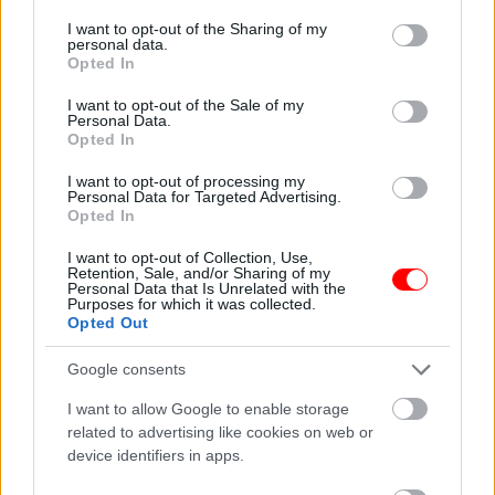
munkában sok múlhat rajtad, és most valóban észrevehetik a
services and may gather and store information including but
not limited to your visit or usage behaviour. You may click to
I want to opt-out of the Sharing of my
kitartásodat, ha nem adod fel az első akadálynál.
personal data.
grant or deny consent to Google and its third-party tags to
Opted In
Pénzügyekben fegyelmezett maradsz, és ez most
use your data for below specified purposes in below Google
kifejezetten előnyödre válik. Az egészségednél a
consent section.
I want to opt-out of the Sale of my
Personal Data.
kimerültség, az ízületek vagy a hátad jelezheti, hogy ideje
Opted In
lenne többet pihenned. A hangulatod komolyabb lehet, de
I want to opt-out of processing my
közben belül már érzed, hogy egy új időszak küszöbén
Personal Data for Targeted Advertising.
Opted In
állsz. A tanács most az, hogy ne csak kötelességből élj,
hanem adj helyet annak is, ami örömet okoz.Hét év
I want to opt-out of Collection, Use,
Retention, Sale, and/or Sharing of my
szerencse vár, ha kedvelés és a ‘sok szerencsét’ beírása
Personal Data that Is Unrelated with the
Purposes for which it was collected.
után gördítesz lejjebb!
Opted Out
VízöntőAz áprilisi szuperhold felerősíti benned a
Google consents
szabadságvágyat, és most különösen rosszul viseled, ha
I want to allow Google to enable storage
valaki irányítani vagy korlátozni akar. A párkapcsolatban
related to advertising like cookies on web or
device identifiers in apps.
akkor lesz béke, ha őszintén elmondod, mire van
szükséged, de közben a másik érzéseit sem söpröd félre.