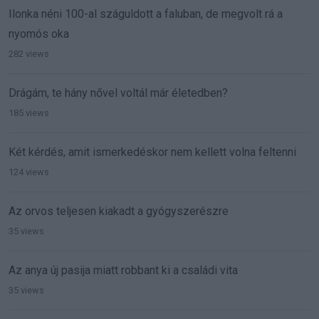
Ilonka néni 100-al száguldott a faluban, de megvolt rá a
nyomós oka
282 views
Drágám, te hány nővel voltál már életedben?
185 views
Két kérdés, amit ismerkedéskor nem kellett volna feltenni
124 views
Az orvos teljesen kiakadt a gyógyszerészre
35 views
Az anya új pasija miatt robbant ki a családi vita
35 views