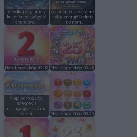
5 csillagjegy, amely
A csillagok ma estére
különleges gyógyító
extra energiát adnak
energiával…
— de nem…
Napi horoszkóp 04.02
Napi horoszkóp 03.25
Napi horoszkóp:
ezeknek a
csillagjegyeknek ma
semmi…
Napi horoszkóp 03.27