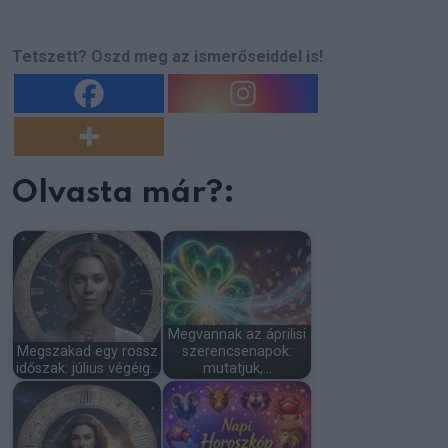
Tetszett? Oszd meg az ismerőseiddel is!
Olvasta már?:
Megvannak az áprilisi
Megszakad egy rossz
szerencsenapok:
időszak: július végéig…
mutatjuk,…