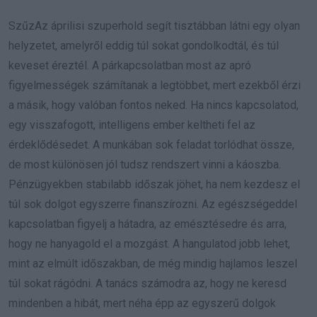
SzűzAz áprilisi szuperhold segít tisztábban látni egy olyan
helyzetet, amelyről eddig túl sokat gondolkodtál, és túl
keveset éreztél. A párkapcsolatban most az apró
figyelmességek számítanak a legtöbbet, mert ezekből érzi
a másik, hogy valóban fontos neked. Ha nincs kapcsolatod,
egy visszafogott, intelligens ember keltheti fel az
érdeklődésedet. A munkában sok feladat torlódhat össze,
de most különösen jól tudsz rendszert vinni a káoszba.
Pénzügyekben stabilabb időszak jöhet, ha nem kezdesz el
túl sok dolgot egyszerre finanszírozni. Az egészségeddel
kapcsolatban figyelj a hátadra, az emésztésedre és arra,
hogy ne hanyagold el a mozgást. A hangulatod jobb lehet,
mint az elmúlt időszakban, de még mindig hajlamos leszel
túl sokat rágódni. A tanács számodra az, hogy ne keresd
mindenben a hibát, mert néha épp az egyszerű dolgok