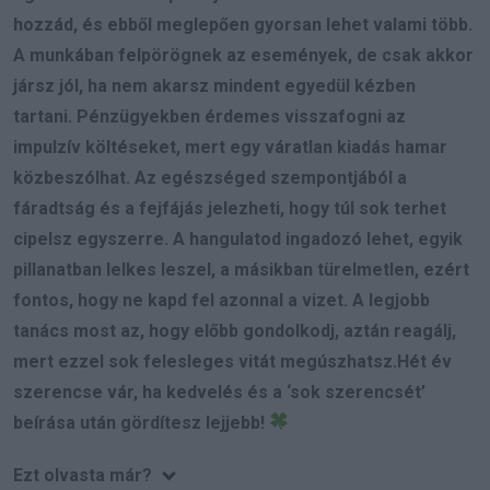
hozzád, és ebből meglepően gyorsan lehet valami több.
A munkában felpörögnek az események, de csak akkor
jársz jól, ha nem akarsz mindent egyedül kézben
tartani. Pénzügyekben érdemes visszafogni az
impulzív költéseket, mert egy váratlan kiadás hamar
közbeszólhat. Az egészséged szempontjából a
fáradtság és a fejfájás jelezheti, hogy túl sok terhet
cipelsz egyszerre. A hangulatod ingadozó lehet, egyik
pillanatban lelkes leszel, a másikban türelmetlen, ezért
fontos, hogy ne kapd fel azonnal a vizet. A legjobb
tanács most az, hogy előbb gondolkodj, aztán reagálj,
mert ezzel sok felesleges vitát megúszhatsz.Hét év
szerencse vár, ha kedvelés és a ‘sok szerencsét’
beírása után gördítesz lejjebb!
Ezt olvasta már?