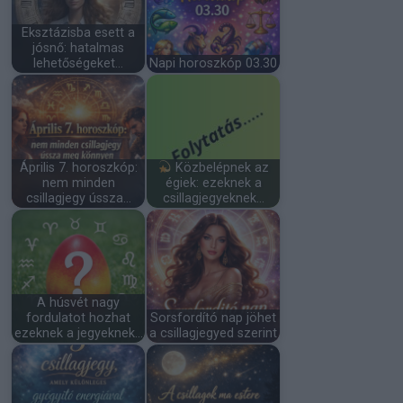
Eksztázisba esett a
jósnő: hatalmas
lehetőségeket…
Napi horoszkóp 03.30
Április 7. horoszkóp:
Közbelépnek az
nem minden
égiek: ezeknek a
csillagjegy ússza…
csillagjegyeknek…
A húsvét nagy
fordulatot hozhat
Sorsfordító nap jöhet
ezeknek a jegyeknek…
a csillagjegyed szerint