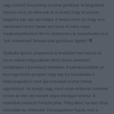
vagy a belső feszültség okozhat gondokat. A hangulatod
intenzív lesz, és néha már te is érzed, hogy túl erősen
reagálsz egy-egy apróságra. A tanács most az, hogy ne a
sérelmeket őrizd, hanem azt nézd, mi adna végre
megkönnyebbülést.Hét év szerencse vár, ha kedvelés és a
‘sok szerencsét’ beírása után gördítesz lejjebb!
NyilasAz áprilisi szuperhold új lendületet hoz neked, és
most sokkal világosabban látod, merre szeretnél
továbblépni a következő hetekben. A párkapcsolatban jót
tesz egy közös program vagy egy kis kiszakadás a
hétköznapokból, mert újra közelebb hozhat titeket
egymáshoz. Ha szingli vagy, most olyan emberrel sodorhat
össze az élet, aki mellett végre önmagad lehetsz. A
munkában kedvező fordulat jöhet, főleg akkor, ha nem félsz
kimondani az ötleteidet. Pénzügyekben figyelj, mert a