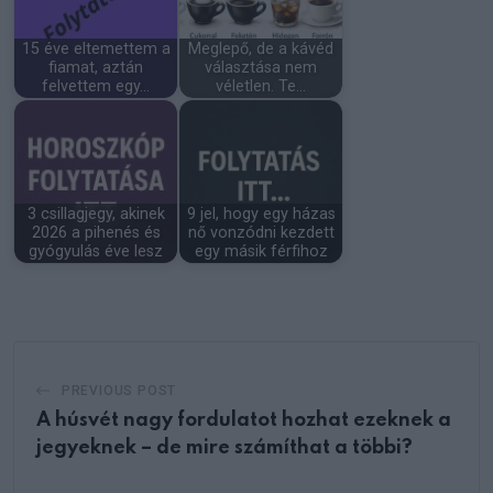
15 éve eltemettem a
Meglepő, de a kávéd
fiamat, aztán
választása nem
felvettem egy…
véletlen. Te…
3 csillagjegy, akinek
9 jel, hogy egy házas
2026 a pihenés és
nő vonzódni kezdett
gyógyulás éve lesz
egy másik férfihoz
PREVIOUS POST
A húsvét nagy fordulatot hozhat ezeknek a
jegyeknek – de mire számíthat a többi?