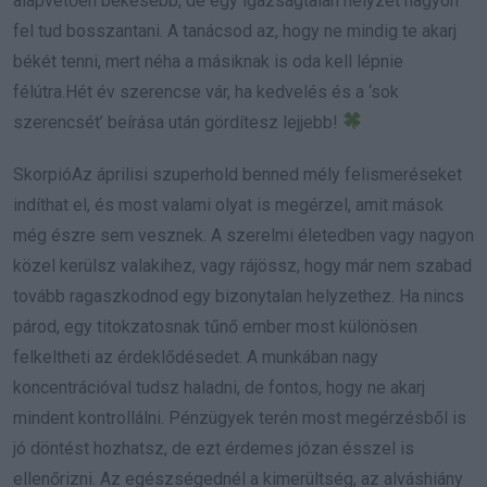
alapvetően békésebb, de egy igazságtalan helyzet nagyon
fel tud bosszantani. A tanácsod az, hogy ne mindig te akarj
békét tenni, mert néha a másiknak is oda kell lépnie
félútra.Hét év szerencse vár, ha kedvelés és a ‘sok
szerencsét’ beírása után gördítesz lejjebb!
SkorpióAz áprilisi szuperhold benned mély felismeréseket
indíthat el, és most valami olyat is megérzel, amit mások
még észre sem vesznek. A szerelmi életedben vagy nagyon
közel kerülsz valakihez, vagy rájössz, hogy már nem szabad
tovább ragaszkodnod egy bizonytalan helyzethez. Ha nincs
párod, egy titokzatosnak tűnő ember most különösen
felkeltheti az érdeklődésedet. A munkában nagy
koncentrációval tudsz haladni, de fontos, hogy ne akarj
mindent kontrollálni. Pénzügyek terén most megérzésből is
jó döntést hozhatsz, de ezt érdemes józan ésszel is
ellenőrizni. Az egészségednél a kimerültség, az alváshiány