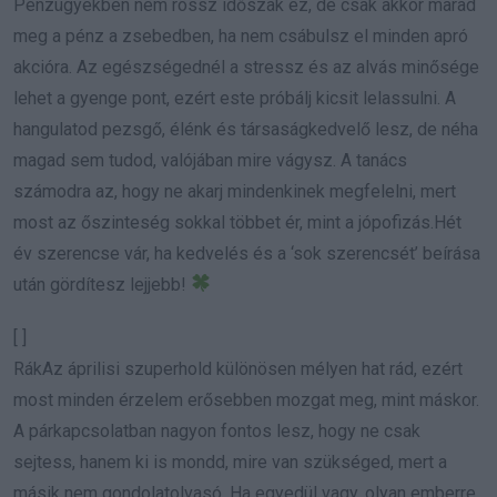
Pénzügyekben nem rossz időszak ez, de csak akkor marad
meg a pénz a zsebedben, ha nem csábulsz el minden apró
akcióra. Az egészségednél a stressz és az alvás minősége
lehet a gyenge pont, ezért este próbálj kicsit lelassulni. A
hangulatod pezsgő, élénk és társaságkedvelő lesz, de néha
magad sem tudod, valójában mire vágysz. A tanács
számodra az, hogy ne akarj mindenkinek megfelelni, mert
most az őszinteség sokkal többet ér, mint a jópofizás.Hét
év szerencse vár, ha kedvelés és a ‘sok szerencsét’ beírása
után gördítesz lejjebb!
[ ]
RákAz áprilisi szuperhold különösen mélyen hat rád, ezért
most minden érzelem erősebben mozgat meg, mint máskor.
A párkapcsolatban nagyon fontos lesz, hogy ne csak
sejtess, hanem ki is mondd, mire van szükséged, mert a
másik nem gondolatolvasó. Ha egyedül vagy, olyan emberre