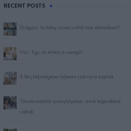
RECENT POSTS
Drágám, te hány nővel voltál már életedben?
Vicc: Egy nő elnézi a csengőt
A férj képzelgései teljesen szárnyra kaptak
Tanulóvezetők aranyköpései, amik legendává
váltak