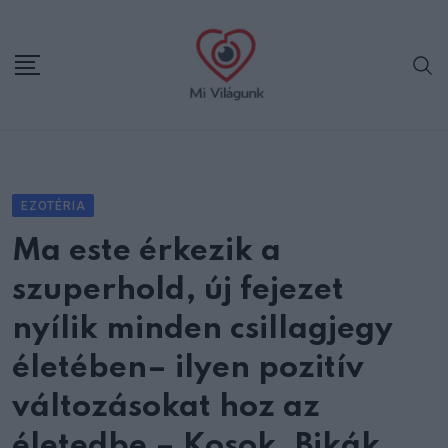
Skip
to
content
EZOTÉRIA
Ma este érkezik a
szuperhold, új fejezet
nyílik minden csillagjegy
életében– ilyen pozitív
változásokat hoz az
életedbe – Kosok, Bikák,