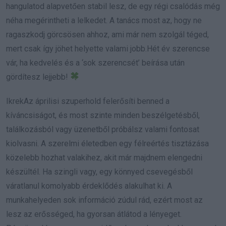
hangulatod alapvetően stabil lesz, de egy régi csalódás még
néha megérintheti a lelkedet. A tanács most az, hogy ne
ragaszkodj görcsösen ahhoz, ami már nem szolgál téged,
mert csak így jöhet helyette valami jobb.Hét év szerencse
vár, ha kedvelés és a ‘sok szerencsét’ beírása után
gördítesz lejjebb!
IkrekAz áprilisi szuperhold felerősíti benned a
kíváncsiságot, és most szinte minden beszélgetésből,
találkozásból vagy üzenetből próbálsz valami fontosat
kiolvasni. A szerelmi életedben egy félreértés tisztázása
közelebb hozhat valakihez, akit már majdnem elengedni
készültél. Ha szingli vagy, egy könnyed csevegésből
váratlanul komolyabb érdeklődés alakulhat ki. A
munkahelyeden sok információ zúdul rád, ezért most az
lesz az erősséged, ha gyorsan átlátod a lényeget.