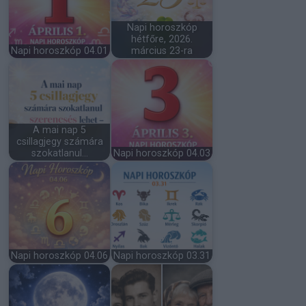
Napi horoszkóp
hétfőre, 2026.
Napi horoszkóp 04.01
március 23-ra
A mai nap 5
csillagjegy számára
szokatlanul…
Napi horoszkóp 04.03
Napi horoszkóp 04.06
Napi horoszkóp 03.31