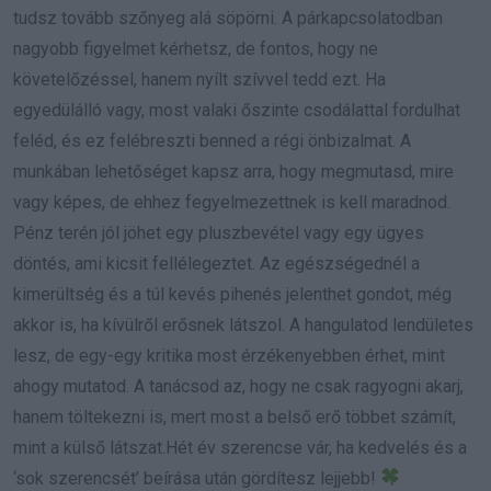
tudsz tovább szőnyeg alá söpörni. A párkapcsolatodban
nagyobb figyelmet kérhetsz, de fontos, hogy ne
követelőzéssel, hanem nyílt szívvel tedd ezt. Ha
egyedülálló vagy, most valaki őszinte csodálattal fordulhat
feléd, és ez felébreszti benned a régi önbizalmat. A
munkában lehetőséget kapsz arra, hogy megmutasd, mire
vagy képes, de ehhez fegyelmezettnek is kell maradnod.
Pénz terén jól jöhet egy pluszbevétel vagy egy ügyes
döntés, ami kicsit fellélegeztet. Az egészségednél a
kimerültség és a túl kevés pihenés jelenthet gondot, még
akkor is, ha kívülről erősnek látszol. A hangulatod lendületes
lesz, de egy-egy kritika most érzékenyebben érhet, mint
ahogy mutatod. A tanácsod az, hogy ne csak ragyogni akarj,
hanem töltekezni is, mert most a belső erő többet számít,
mint a külső látszat.Hét év szerencse vár, ha kedvelés és a
‘sok szerencsét’ beírása után gördítesz lejjebb!