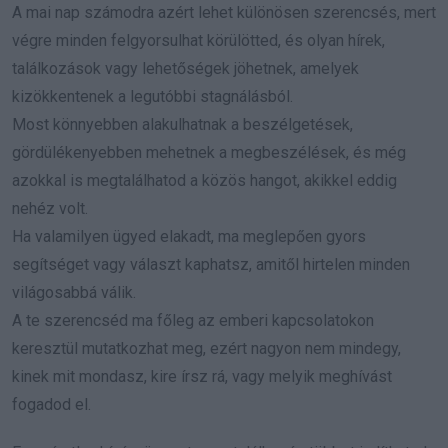
A mai nap számodra azért lehet különösen szerencsés, mert
végre minden felgyorsulhat körülötted, és olyan hírek,
találkozások vagy lehetőségek jöhetnek, amelyek
kizökkentenek a legutóbbi stagnálásból.
Most könnyebben alakulhatnak a beszélgetések,
gördülékenyebben mehetnek a megbeszélések, és még
azokkal is megtalálhatod a közös hangot, akikkel eddig
nehéz volt.
Ha valamilyen ügyed elakadt, ma meglepően gyors
segítséget vagy választ kaphatsz, amitől hirtelen minden
világosabbá válik.
A te szerencséd ma főleg az emberi kapcsolatokon
keresztül mutatkozhat meg, ezért nagyon nem mindegy,
kinek mit mondasz, kire írsz rá, vagy melyik meghívást
fogadod el.