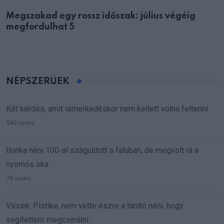
Megszakad egy rossz időszak: július végéig
megfordulhat 5
NÉPSZERŰEK
Két kérdés, amit ismerkedéskor nem kellett volna feltenni
540 views
Ilonka néni 100-al száguldott a faluban, de megvolt rá a
nyomós oka
78 views
Viccek: Pistike, nem vette észre a tanító néni, hogy
segítettem megcsinálni…