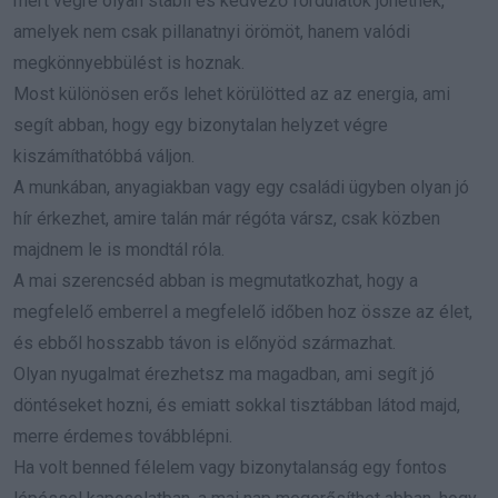
mert végre olyan stabil és kedvező fordulatok jöhetnek,
amelyek nem csak pillanatnyi örömöt, hanem valódi
megkönnyebbülést is hoznak.
Most különösen erős lehet körülötted az az energia, ami
segít abban, hogy egy bizonytalan helyzet végre
kiszámíthatóbbá váljon.
A munkában, anyagiakban vagy egy családi ügyben olyan jó
hír érkezhet, amire talán már régóta vársz, csak közben
majdnem le is mondtál róla.
A mai szerencséd abban is megmutatkozhat, hogy a
megfelelő emberrel a megfelelő időben hoz össze az élet,
és ebből hosszabb távon is előnyöd származhat.
Olyan nyugalmat érezhetsz ma magadban, ami segít jó
döntéseket hozni, és emiatt sokkal tisztábban látod majd,
merre érdemes továbblépni.
Ha volt benned félelem vagy bizonytalanság egy fontos