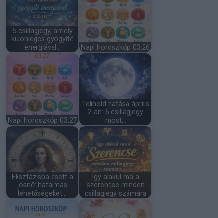
5 csillagjegy, amely
különleges gyógyító
energiával…
Napi horoszkóp 03.26
Telihold hatása április
2-án: 6 csillagjegy
Napi horoszkóp 03.27
most…
Eksztázisba esett a
Így alakul ma a
jósnő: hatalmas
szerencse minden
lehetőségeket…
csillagjegy számára