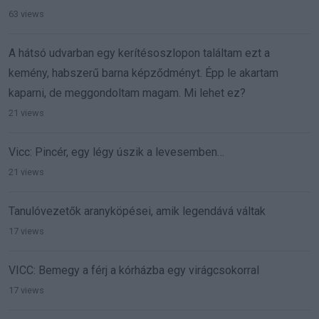
63 views
A hátsó udvarban egy kerítésoszlopon találtam ezt a
kemény, habszerű barna képződményt. Épp le akartam
kaparni, de meggondoltam magam. Mi lehet ez?
21 views
Vicc: Pincér, egy légy úszik a levesemben…
21 views
Tanulóvezetők aranyköpései, amik legendává váltak
17 views
VICC: Bemegy a férj a kórházba egy virágcsokorral
17 views