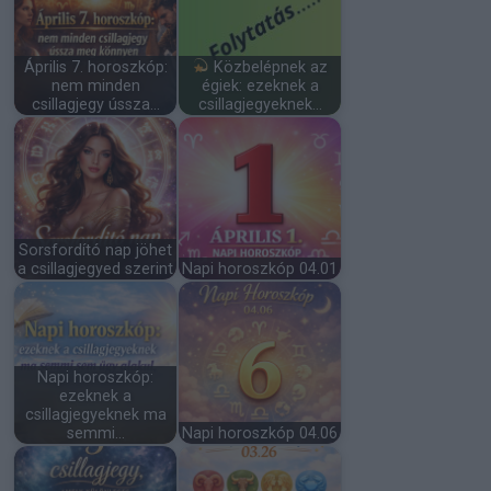
Április 7. horoszkóp:
Közbelépnek az
nem minden
égiek: ezeknek a
csillagjegy ússza…
csillagjegyeknek…
Sorsfordító nap jöhet
a csillagjegyed szerint
Napi horoszkóp 04.01
Napi horoszkóp:
ezeknek a
csillagjegyeknek ma
semmi…
Napi horoszkóp 04.06