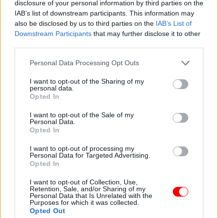
disclosure of your personal information by third parties on the
Lehet, hogy egy kedves gesztus, egy jó hír vagy egy váratlan
IAB’s list of downstream participants. This information may
találkozás olyan reményt ad vissza, amit már kezdtél
also be disclosed by us to third parties on the
IAB’s List of
Downstream Participants
that may further disclose it to other
elveszíteni.
third parties.
A pénzügyeidben, munkában vagy a terveidben is jöhet ma
Please note that this website/app uses one or more Google
Personal Data Processing Opt Outs
valamilyen enyhülés, ami segít újra hinni abban, hogy nincs
services and may gather and store information including but
minden ellened.
not limited to your visit or usage behaviour. You may click to
I want to opt-out of the Sharing of my
personal data.
grant or deny consent to Google and its third-party tags to
Opted In
A kapcsolatok terén különösen jó nap lehet ez számodra,
use your data for below specified purposes in below Google
consent section.
mert ma könnyebben alakulhat ki valódi meghittség,
I want to opt-out of the Sale of my
Personal Data.
megértés vagy békülés valakivel.
Opted In
Ha volt egy régi kívánságod vagy csendes célod, most
I want to opt-out of processing my
Personal Data for Targeted Advertising.
közelebb kerülhetsz hozzá, még akkor is, ha ez egyelőre
Opted In
csak egy apró jel vagy nyitott ajtó formájában jelenik meg.
I want to opt-out of Collection, Use,
A szerencséd ma abból is fakadhat, hogy végre nem
Retention, Sale, and/or Sharing of my
Personal Data that Is Unrelated with the
kételkedsz annyit önmagadban, és emiatt sokkal tisztábban
Purposes for which it was collected.
tudsz ráérezni a jó irányra.
Opted Out