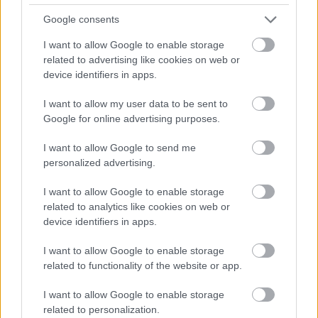
A mai nap lehetőséget ad arra, hogy ne csak sodródj az
Google consents
eseményekkel, hanem észrevedd, hol nyílik meg előtted
I want to allow Google to enable storage
valami szebb és könnyebb.
related to advertising like cookies on web or
Számodra ez a nap azért lehet különleges, mert most a
device identifiers in apps.
szíved, a megérzéseid és a külső körülmények végre ritka
I want to allow my user data to be sent to
módon ugyanabba az irányba mutathatnak.
Google for online advertising purposes.
I want to allow Google to send me
Tetszett? Oszd meg az ismerőseiddel is!
personalized advertising.
I want to allow Google to enable storage
related to analytics like cookies on web or
device identifiers in apps.
I want to allow Google to enable storage
Olvasta már?:
related to functionality of the website or app.
I want to allow Google to enable storage
related to personalization.