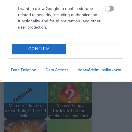
I want to allow Google to enable storage
related to security, including authentication
Megvannak az áprilisi
functionality and fraud prevention, and other
Megszakad egy rossz
szerencsenapok:
user protection.
időszak: július végéig…
mutatjuk,…
CONFIRM
Adatvédelmi
Data Deletion
Data Access
Adatvédelmi nyilatkozat
Napi horoszkóp 03.30
nyilatkozat
Ma este érkezik a
A húsvét nagy
szuperhold, új fejezet
fordulatot hozhat
nyílik…
ezeknek a jegyeknek…