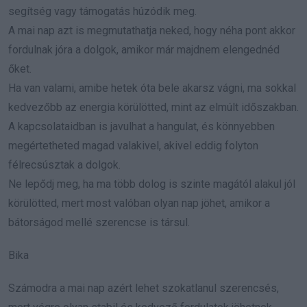
segítség vagy támogatás húzódik meg.
A mai nap azt is megmutathatja neked, hogy néha pont akkor
fordulnak jóra a dolgok, amikor már majdnem elengednéd
őket.
Ha van valami, amibe hetek óta bele akarsz vágni, ma sokkal
kedvezőbb az energia körülötted, mint az elmúlt időszakban.
A kapcsolataidban is javulhat a hangulat, és könnyebben
megértetheted magad valakivel, akivel eddig folyton
félrecsúsztak a dolgok.
Ne lepődj meg, ha ma több dolog is szinte magától alakul jól
körülötted, mert most valóban olyan nap jöhet, amikor a
bátorságod mellé szerencse is társul.
Bika
Számodra a mai nap azért lehet szokatlanul szerencsés,