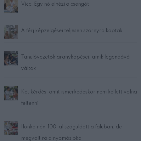
Vicc: Egy nő elnézi a csengőt
A férj képzelgései teljesen szárnyra kaptak
Tanulóvezetők aranyköpései, amik legendává
váltak
Két kérdés, amit ismerkedéskor nem kellett volna
feltenni
Ilonka néni 100-al száguldott a faluban, de
megvolt rá a nyomós oka