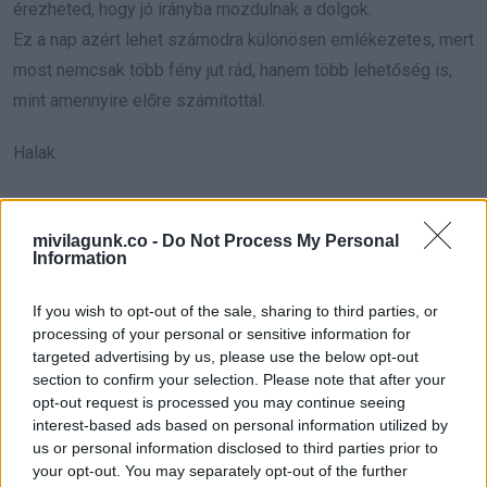
érezheted, hogy jó irányba mozdulnak a dolgok.
Ez a nap azért lehet számodra különösen emlékezetes, mert
most nemcsak több fény jut rád, hanem több lehetőség is,
mint amennyire előre számítottál.
Halak
A mai nap számodra azért lehet szokatlanul szerencsés,
mert olyan finom, mégis erős fordulatokat hozhat, amelyek
mivilagunk.co -
Do Not Process My Personal
Information
mintha pontosan arra válaszolnának, amire legbelül már
régóta vágysz.
If you wish to opt-out of the sale, sharing to third parties, or
Most különösen jól működhet az intuíciód, és szinte előre
processing of your personal or sensitive information for
megérezheted, kiben bízhatsz, merre érdemes menned, és
targeted advertising by us, please use the below opt-out
section to confirm your selection. Please note that after your
mit kell most végre elengedned.
opt-out request is processed you may continue seeing
A szerencséd ma abban is megmutatkozhat, hogy egy
interest-based ads based on personal information utilized by
látszólag apró esemény mögött sokkal nagyobb jelentőség
us or personal information disclosed to third parties prior to
your opt-out. You may separately opt-out of the further
rejlik, mint amennyit elsőre sejtenél.