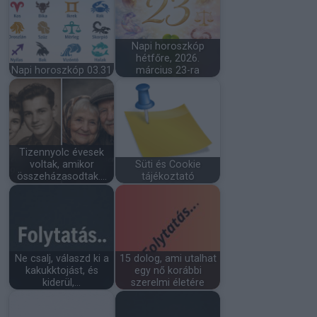
Napi horoszkóp
hétfőre, 2026.
Napi horoszkóp 03.31
március 23-ra
Tizennyolc évesek
voltak, amikor
Süti és Cookie
összeházasodtak.…
tájékoztató
Ne csalj, válaszd ki a
15 dolog, ami utalhat
kakukktojást, és
egy nő korábbi
kiderül,…
szerelmi életére