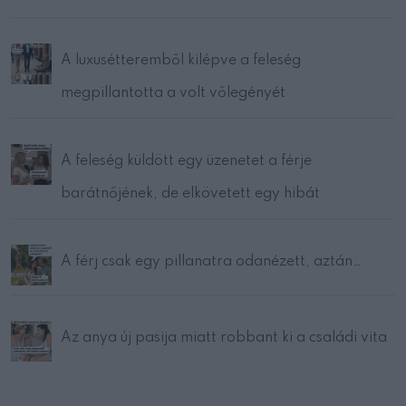
A luxusétteremből kilépve a feleség
megpillantotta a volt vőlegényét
A feleség küldött egy üzenetet a férje
barátnőjének, de elkövetett egy hibát
A férj csak egy pillanatra odanézett, aztán…
Az anya új pasija miatt robbant ki a családi vita