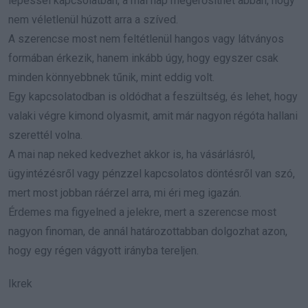
lépéssel kapcsolatban, a mai nap megerősíthet abban, hogy
nem véletlenül húzott arra a szíved.
A szerencse most nem feltétlenül hangos vagy látványos
formában érkezik, hanem inkább úgy, hogy egyszer csak
minden könnyebbnek tűnik, mint eddig volt.
Egy kapcsolatodban is oldódhat a feszültség, és lehet, hogy
valaki végre kimond olyasmit, amit már nagyon régóta hallani
szerettél volna.
A mai nap neked kedvezhet akkor is, ha vásárlásról,
ügyintézésről vagy pénzzel kapcsolatos döntésről van szó,
mert most jobban ráérzel arra, mi éri meg igazán.
Érdemes ma figyelned a jelekre, mert a szerencse most
nagyon finoman, de annál határozottabban dolgozhat azon,
hogy egy régen vágyott irányba tereljen.
Ikrek