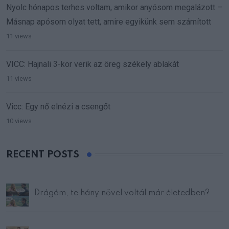
Nyolc hónapos terhes voltam, amikor anyósom megalázott –
Másnap apósom olyat tett, amire egyikünk sem számított
11 views
VICC: Hajnali 3-kor verik az öreg székely ablakát
11 views
Vicc: Egy nő elnézi a csengőt
10 views
RECENT POSTS
Drágám, te hány nővel voltál már életedben?