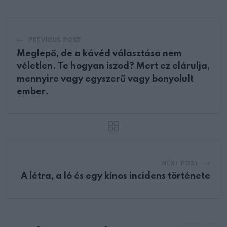
PREVIOUS POST
Meglepő, de a kávéd választása nem
véletlen. Te hogyan iszod? Mert ez elárulja,
mennyire vagy egyszerű vagy bonyolult
ember.
NEXT POST
A létra, a ló és egy kínos incidens története