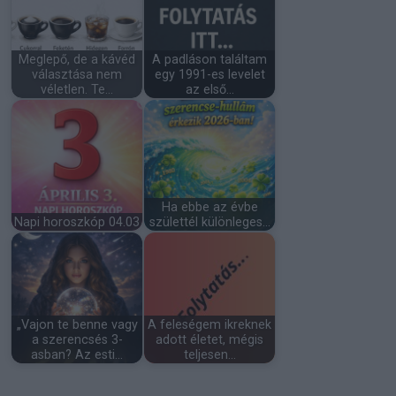
Meglepő, de a kávéd
A padláson találtam
választása nem
egy 1991-es levelet
véletlen. Te…
az első…
Ha ebbe az évbe
Napi horoszkóp 04.03
születtél különleges…
„Vajon te benne vagy
A feleségem ikreknek
a szerencsés 3-
adott életet, mégis
asban? Az esti…
teljesen…