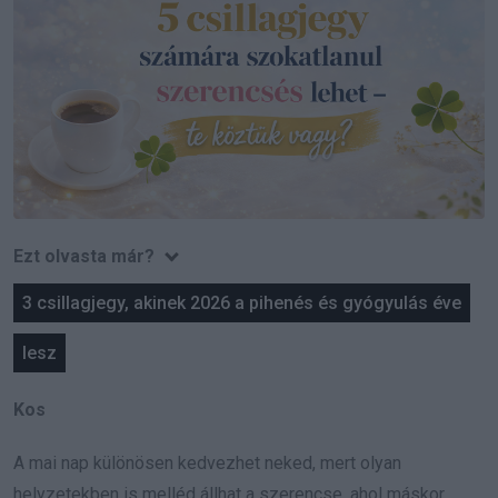
Ezt olvasta már?
3 csillagjegy, akinek 2026 a pihenés és gyógyulás éve
lesz
Kos
A mai nap különösen kedvezhet neked, mert olyan
helyzetekben is melléd állhat a szerencse, ahol máskor