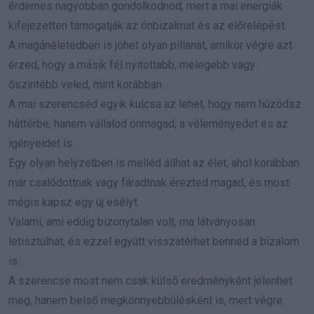
érdemes nagyobban gondolkodnod, mert a mai energiák
kifejezetten támogatják az önbizalmat és az előrelépést.
A magánéletedben is jöhet olyan pillanat, amikor végre azt
érzed, hogy a másik fél nyitottabb, melegebb vagy
őszintébb veled, mint korábban.
A mai szerencséd egyik kulcsa az lehet, hogy nem húzódsz
háttérbe, hanem vállalod önmagad, a véleményedet és az
igényeidet is.
Egy olyan helyzetben is melléd állhat az élet, ahol korábban
már csalódottnak vagy fáradtnak érezted magad, és most
mégis kapsz egy új esélyt.
Valami, ami eddig bizonytalan volt, ma látványosan
letisztulhat, és ezzel együtt visszatérhet benned a bizalom
is.
A szerencse most nem csak külső eredményként jelenhet
meg, hanem belső megkönnyebbülésként is, mert végre