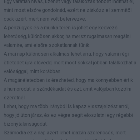
Egy váratlan hívás, üzenet vagy találkozás többet indíthat el,
mint most elsőre gondolnád, ezért ne zárkózz el semmitől
csak azért, mert nem volt betervezve.
A pénzügyek és a munka terén is jöhet egy kedvező
lehetőség, különösen akkor, ha mersz rugalmasan reagálni
valamire, ami elsőre szokatlannak tűnik.
A mai nap különösen alkalmas lehet arra, hogy valami régi
ötletedet újra elővedd, mert most sokkal jobban találkozhat a
valósággal, mint korábban.
A magánéletedben is érezheted, hogy ma könnyebben értik
a humorodat, a szándékaidat és azt, amit valójában közölni
szeretnél.
Lehet, hogy ma több irányból is kapsz visszajelzést arról,
hogy jó úton jársz, és ez végre segít eloszlatni egy régebbi
bizonytalanságodat.
Számodra ez a nap azért lehet igazán szerencsés, mert