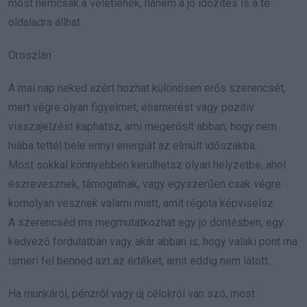
most nemcsak a véletlenek, hanem a jó időzítés is a te
oldaladra állhat.
Oroszlán
A mai nap neked azért hozhat különösen erős szerencsét,
mert végre olyan figyelmet, elismerést vagy pozitív
visszajelzést kaphatsz, ami megerősít abban, hogy nem
hiába tettél bele ennyi energiát az elmúlt időszakba.
Most sokkal könnyebben kerülhetsz olyan helyzetbe, ahol
észrevesznek, támogatnak, vagy egyszerűen csak végre
komolyan vesznek valami miatt, amit régóta képviselsz.
A szerencséd ma megmutatkozhat egy jó döntésben, egy
kedvező fordulatban vagy akár abban is, hogy valaki pont ma
ismeri fel benned azt az értéket, amit eddig nem látott.
Ha munkáról, pénzről vagy új célokról van szó, most