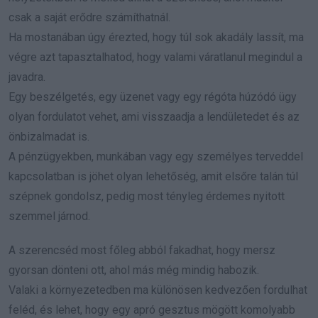
csak a saját erődre számíthatnál.
Ha mostanában úgy érezted, hogy túl sok akadály lassít, ma
végre azt tapasztalhatod, hogy valami váratlanul megindul a
javadra.
Egy beszélgetés, egy üzenet vagy egy régóta húzódó ügy
olyan fordulatot vehet, ami visszaadja a lendületedet és az
önbizalmadat is.
A pénzügyekben, munkában vagy egy személyes terveddel
kapcsolatban is jöhet olyan lehetőség, amit elsőre talán túl
szépnek gondolsz, pedig most tényleg érdemes nyitott
szemmel járnod.
A szerencséd most főleg abból fakadhat, hogy mersz
gyorsan dönteni ott, ahol más még mindig habozik.
Valaki a környezetedben ma különösen kedvezően fordulhat
feléd, és lehet, hogy egy apró gesztus mögött komolyabb