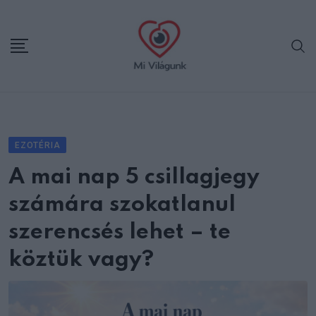
Skip
to
content
EZOTÉRIA
A mai nap 5 csillagjegy
számára szokatlanul
szerencsés lehet – te
köztük vagy?