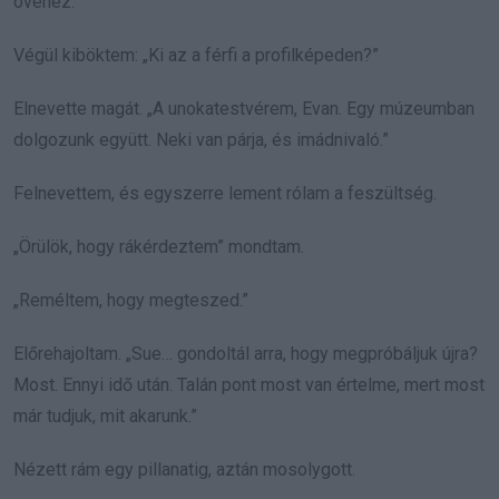
övéhez.
Végül kiböktem: „Ki az a férfi a profilképeden?”
Elnevette magát. „A unokatestvérem, Evan. Egy múzeumban
dolgozunk együtt. Neki van párja, és imádnivaló.”
Felnevettem, és egyszerre lement rólam a feszültség.
„Örülök, hogy rákérdeztem” mondtam.
„Reméltem, hogy megteszed.”
Előrehajoltam. „Sue… gondoltál arra, hogy megpróbáljuk újra?
Most. Ennyi idő után. Talán pont most van értelme, mert most
már tudjuk, mit akarunk.”
Nézett rám egy pillanatig, aztán mosolygott.