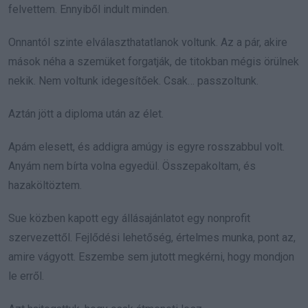
felvettem. Ennyiből indult minden.
Onnantól szinte elválaszthatatlanok voltunk. Az a pár, akire
mások néha a szemüket forgatják, de titokban mégis örülnek
nekik. Nem voltunk idegesítőek. Csak… passzoltunk.
Aztán jött a diploma után az élet.
Apám elesett, és addigra amúgy is egyre rosszabbul volt.
Anyám nem bírta volna egyedül. Összepakoltam, és
hazaköltöztem.
Sue közben kapott egy állásajánlatot egy nonprofit
szervezettől. Fejlődési lehetőség, értelmes munka, pont az,
amire vágyott. Eszembe sem jutott megkérni, hogy mondjon
le erről.