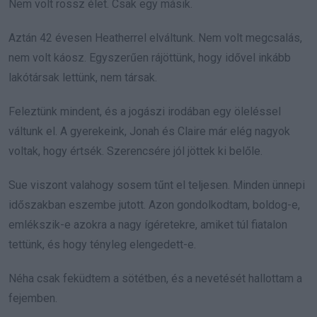
Nem volt rossz élet. Csak egy másik.
Aztán 42 évesen Heatherrel elváltunk. Nem volt megcsalás,
nem volt káosz. Egyszerűen rájöttünk, hogy idővel inkább
lakótársak lettünk, nem társak.
Feleztünk mindent, és a jogászi irodában egy öleléssel
váltunk el. A gyerekeink, Jonah és Claire már elég nagyok
voltak, hogy értsék. Szerencsére jól jöttek ki belőle.
Sue viszont valahogy sosem tűnt el teljesen. Minden ünnepi
időszakban eszembe jutott. Azon gondolkodtam, boldog-e,
emlékszik-e azokra a nagy ígéretekre, amiket túl fiatalon
tettünk, és hogy tényleg elengedett-e.
Néha csak feküdtem a sötétben, és a nevetését hallottam a
fejemben.