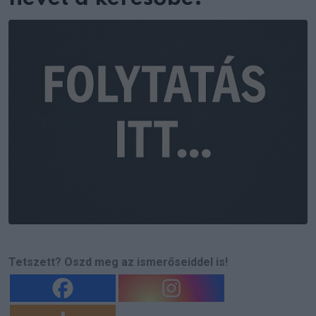
Tetszett? Oszd meg az ismerőseiddel is!