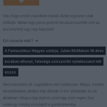
Van, hogy a múlt csendben marad. Aztán egyszer csak
előbújik. Nálam egy poros polcról lecsúszó boríték volt az,
ami kinyitott egy régi fejezetet.
Ezt olvasta már?
A Fantasztikus Négyes sztárja, Julian McMahon 56 éves
korában elhunyt, felesége szívszorító nyilatkozatot tett
közzé.
Nem kerestem őt. Legalábbis nem tudatosan. Mégis, minden
decemberben, amikor már délután 5-kor sötétedik, és az
ablakban villog a régi égősor, pont úgy, mint régen, Sue
valahogy mindig visszajött a gondolataimba.