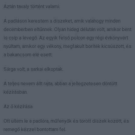
Aztán tavaly történt valami.
A padláson kerestem a díszeket, amik valahogy minden
decemberben eltűnnek. Olyan hideg délután volt, amikor bent
is csíp a levegő. Az egyik felső polcon egy régi évkönyvért
nyúltam, amikor egy vékony, megfakult boríték kicsúszott, és
a bakancsom elé esett.
Sárga volt, a sarkai elkoptak.
A teljes nevem állt rajta, abban a jellegzetesen döntött
kézírásban.
Az ő kézírása.
Ott ültem le a padlóra, műfenyők és törött díszek között, és
remegő kézzel bontottam fel.