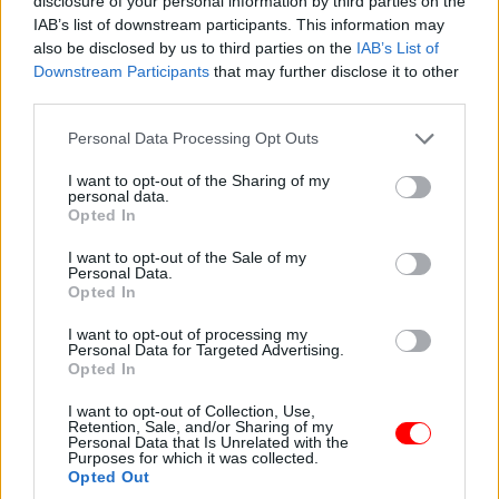
„Szia, Sue… én vagyok. Mark. Megtaláltam a leveledet, az
disclosure of your personal information by third parties on the
IAB’s list of downstream participants. This information may
1991-eset. Akkor sose kaptam meg. Sajnálom. Nem tudtam
also be disclosed by us to third parties on the
IAB’s List of
róla. Minden karácsonykor eszembe jutottál. Mindig azon
Downstream Participants
that may further disclose it to other
gondolkodtam, mi történt. Esküszöm, próbáltam. Írtam,
third parties.
hívtam a szüleidet. Nem tudtam, hogy hazudtak neked. Nem
Please note that this website/app uses one or more Google
Personal Data Processing Opt Outs
tudtam, hogy azt hitted, én léptem le.”
services and may gather and store information including but
not limited to your visit or usage behaviour. You may click to
I want to opt-out of the Sharing of my
personal data.
grant or deny consent to Google and its third-party tags to
Leállítottam a felvételt, mielőtt elcsuklott volna a hangom,
Opted In
use your data for below specified purposes in below Google
aztán indítottam még egyet.
consent section.
I want to opt-out of the Sale of my
Personal Data.
Opted In
„Soha nem akartam eltűnni. Én is vártam. Ha tudom, hogy te
is ott vagy még valahol, bármeddig várok. Azt hittem… te már
I want to opt-out of processing my
Personal Data for Targeted Advertising.
rég továbbléptél.”
Opted In
Elküldtem mindkettőt, és csak ültem a csendben. Olyan
I want to opt-out of Collection, Use,
Retention, Sale, and/or Sharing of my
csend volt, ami ráül az ember mellkasára.
Personal Data that Is Unrelated with the
Purposes for which it was collected.
Opted Out
Aznap este nem válaszolt.