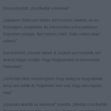
Elmosolyodott. „Kezdhetjük a levélnél.”
„Sajnálom. Soha nem láttam. Azt hiszem, Heather, az ex-
feleségem, megtalálta. Az évkönyvben volt a padláson.
Szerintem eldugta. Nem tudom, miért. Talán védeni akart
valamit.”
Sue bólintott. „Hiszek neked. A szüleim azt mondták, azt
akarod, lépjek tovább. Hogy megüzented, ne keresselek.
Tönkretett.”
„Felhívtam őket, könyörögtem, hogy addig ne nyugodjanak,
amíg nem adták át. Fogalmam sem volt, hogy nem kaptad
meg.”
„Irányítani akarták az életemet” mondta. „Mindig is kedvelték