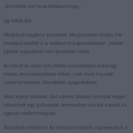
„Azt hittem, ezt sose kérdezed meg.”
Így indult újra.
Meghívott magához szenteste. Megismertem Emilyt. Pár
hónappal később ő is találkozott a gyerekeimmel. Jobban
kijöttek egymással, mint gondoltam volna.
Az elmúlt év olyan volt, mintha visszaléptem volna egy
életbe, amit elveszettnek hittem, csak most frissebb
szemmel néztem. Okosabban, nyugodtabban.
Most együtt sétálunk. Szó szerint. Minden szombat reggel
választunk egy új útvonalat, termoszban visszük a kávét, és
egymás mellett megyünk.
Beszélünk mindenről. Az elveszett évekről, a gyerekekről, a