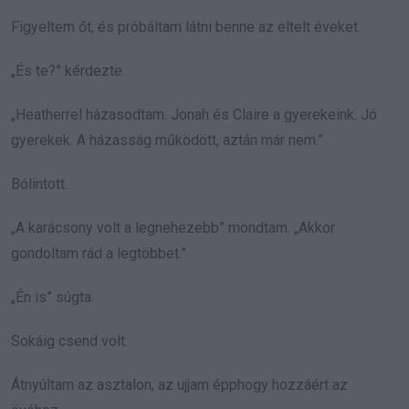
Figyeltem őt, és próbáltam látni benne az eltelt éveket.
„És te?” kérdezte.
„Heatherrel házasodtam. Jonah és Claire a gyerekeink. Jó
gyerekek. A házasság működött, aztán már nem.”
Bólintott.
„A karácsony volt a legnehezebb” mondtam. „Akkor
gondoltam rád a legtöbbet.”
„Én is” súgta.
Sokáig csend volt.
Átnyúltam az asztalon, az ujjam épphogy hozzáért az