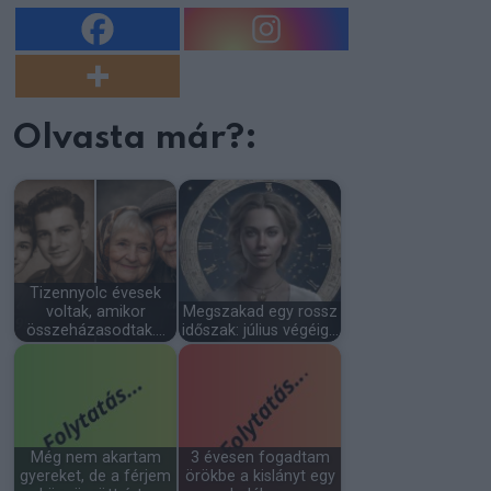
Olvasta már?:
Tizennyolc évesek
voltak, amikor
Megszakad egy rossz
összeházasodtak.…
időszak: július végéig…
Még nem akartam
3 évesen fogadtam
gyereket, de a férjem
örökbe a kislányt egy