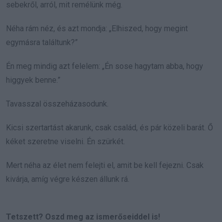
sebekről, arról, mit remélünk még.
Néha rám néz, és azt mondja: „Elhiszed, hogy megint
egymásra találtunk?”
Én meg mindig azt felelem: „Én sose hagytam abba, hogy
higgyek benne.”
Tavasszal összeházasodunk.
Kicsi szertartást akarunk, csak család, és pár közeli barát. Ő
kéket szeretne viselni. Én szürkét.
Mert néha az élet nem felejti el, amit be kell fejezni. Csak
kivárja, amíg végre készen állunk rá.
Tetszett? Oszd meg az ismerőseiddel is!