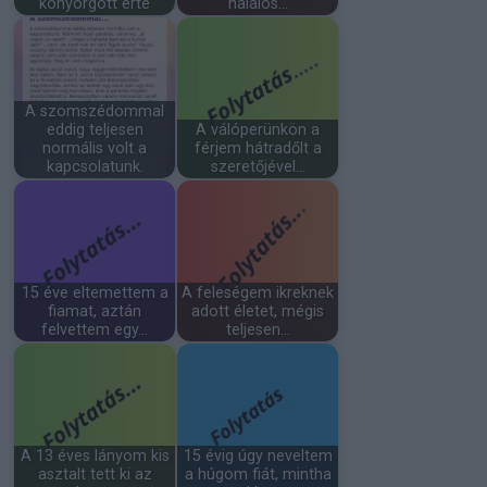
könyörgött érte
halálos…
A szomszédommal
eddig teljesen
A válóperünkön a
normális volt a
férjem hátradőlt a
kapcsolatunk.
szeretőjével…
15 éve eltemettem a
A feleségem ikreknek
fiamat, aztán
adott életet, mégis
felvettem egy…
teljesen…
A 13 éves lányom kis
15 évig úgy neveltem
asztalt tett ki az
a húgom fiát, mintha