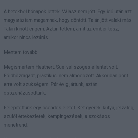
A hetekből hónapok lettek. Válasz nem jött. Egy idő után azt
magyaráztam magamnak, hogy döntött. Talán jött valaki más.
Talán kinőtt engem. Aztán tettem, amit az ember tesz,
amikor nincs lezárás.
Mentem tovább.
Megismertem Heathert. Sue-val szöges ellentét volt.
Földhözragadt, praktikus, nem álmodozott. Akkoriban pont
erre volt szükségem. Pár évig jártunk, aztán
összeházasodtunk.
Felépítettünk egy csendes életet. Két gyerek, kutya, jelzálog,
szülői értekezletek, kempingezések, a szokásos
menetrend.