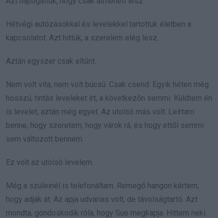
Azt hajtogattuk, hogy csak átmeneti lesz.
Hétvégi autózásokkal és levelekkel tartottuk életben a
kapcsolatot. Azt hittük, a szerelem elég lesz.
Aztán egyszer csak eltűnt.
Nem volt vita, nem volt búcsú. Csak csend. Egyik héten még
hosszú, tintás leveleket írt, a következőn semmi. Küldtem én
is levelet, aztán még egyet. Az utolsó más volt. Leírtam
benne, hogy szeretem, hogy várok rá, és hogy ettől semmi
sem változott bennem.
Ez volt az utolsó levelem.
Még a szüleinél is telefonáltam. Remegő hangon kértem,
hogy adják át. Az apja udvarias volt, de távolságtartó. Azt
mondta, gondoskodik róla, hogy Sue megkapja. Hittem neki.