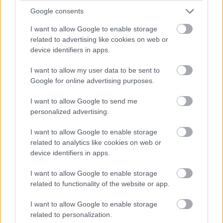
Google consents
Alig aludtam.
I want to allow Google to enable storage
related to advertising like cookies on web or
Másnap reggel az első dolgom az volt, hogy ránézzek a
device identifiers in apps.
telefonomra.
I want to allow my user data to be sent to
Google for online advertising purposes.
Egy üzenet várt:
I want to allow Google to send me
„Találkoznunk kell.”
personalized advertising.
Ennyi. De nekem pont elég volt.
I want to allow Google to enable storage
related to analytics like cookies on web or
device identifiers in apps.
„Igen” írtam vissza. „Mondd meg, mikor és hol.”
I want to allow Google to enable storage
Kicsivel kevesebb mint négy órára lakott tőlem, és
related to functionality of the website or app.
közeledett a karácsony. Azt javasolta, találkozzunk félúton,
I want to allow Google to enable storage
egy kis kávézóban. Semleges hely, csak egy kávé és egy
related to personalization.
beszélgetés.