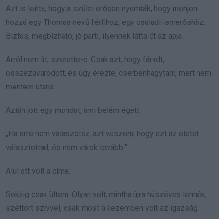
Azt is leírta, hogy a szülei erősen nyomták, hogy menjen
hozzá egy Thomas nevű férfihoz, egy családi ismerőshöz.
Biztos, megbízható, jó parti, ilyennek látta őt az apja.
Arról nem írt, szerette-e. Csak azt, hogy fáradt,
összezavarodott, és úgy érezte, cserbenhagytam, mert nem
mentem utána.
Aztán jött egy mondat, ami belém égett:
„Ha erre nem válaszolsz, azt veszem, hogy ezt az életet
választottad, és nem várok tovább.”
Alul ott volt a címe.
Sokáig csak ültem. Olyan volt, mintha újra húszéves lennék,
széttört szívvel, csak most a kezemben volt az igazság.