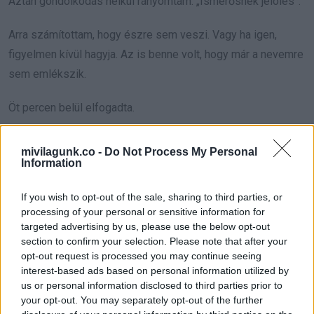
Aztán gondolkodás nélkül rányomtam: „Ismerősnek jelölés”.
Arra számítottam, hogy észre sem veszi. Vagy ha igen,
figyelmen kívül hagyja. Az is benne volt, hogy már a nevemre
sem emlékszik.
Öt percen belül elfogadta.
Megállt bennem a levegő.
mivilagunk.co -
Do Not Process My Personal
Information
Azonnal jött az üzenet:
If you wish to opt-out of the sale, sharing to third parties, or
„Szia! Ezer éve! Miért jelöltél be ennyi idő után?”
processing of your personal or sensitive information for
targeted advertising by us, please use the below opt-out
section to confirm your selection. Please note that after your
Csak néztem. Gépelni próbáltam, de feladtam, remegett a
opt-out request is processed you may continue seeing
kezem. Aztán eszembe jutott a hangüzenet. Így
interest-based ads based on personal information utilized by
könnyebbnek tűnt.
us or personal information disclosed to third parties prior to
your opt-out. You may separately opt-out of the further