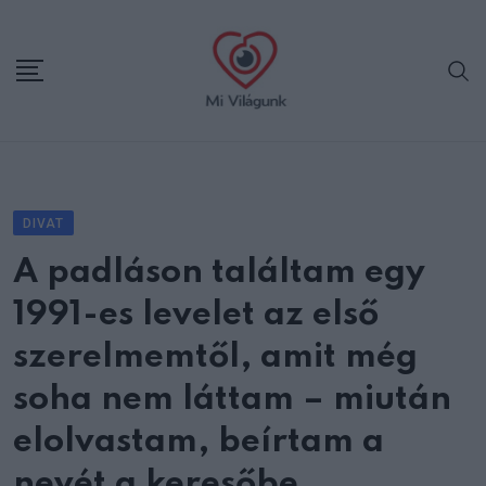
Skip
to
content
DIVAT
A padláson találtam egy
1991-es levelet az első
szerelmemtől, amit még
soha nem láttam – miután
elolvastam, beírtam a
nevét a keresőbe.