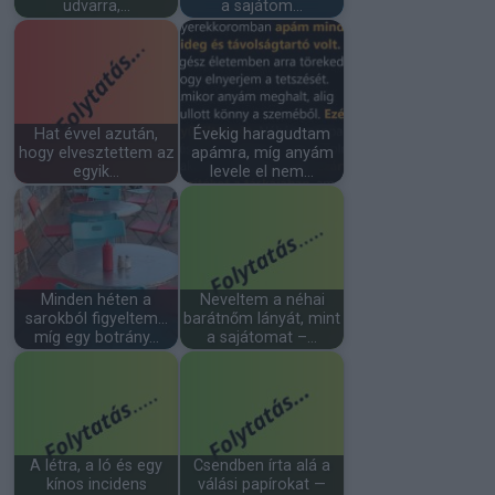
udvarra,…
a sajátom…
Hat évvel azután,
Évekig haragudtam
hogy elvesztettem az
apámra, míg anyám
egyik…
levele el nem…
Minden héten a
Neveltem a néhai
sarokból figyeltem…
barátnőm lányát, mint
míg egy botrány…
a sajátomat –…
A létra, a ló és egy
Csendben írta alá a
kínos incidens
válási papírokat —