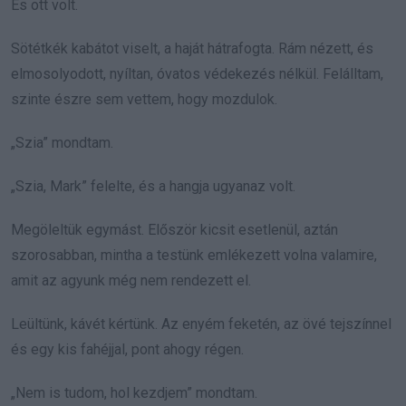
És ott volt.
Sötétkék kabátot viselt, a haját hátrafogta. Rám nézett, és
elmosolyodott, nyíltan, óvatos védekezés nélkül. Felálltam,
szinte észre sem vettem, hogy mozdulok.
„Szia” mondtam.
„Szia, Mark” felelte, és a hangja ugyanaz volt.
Megöleltük egymást. Először kicsit esetlenül, aztán
szorosabban, mintha a testünk emlékezett volna valamire,
amit az agyunk még nem rendezett el.
Leültünk, kávét kértünk. Az enyém feketén, az övé tejszínnel
és egy kis fahéjjal, pont ahogy régen.
„Nem is tudom, hol kezdjem” mondtam.