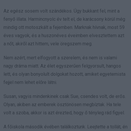
Az egész sosem volt szándékos. Úgy bukkant fel, mint a
fenyő illata. Harmincnyolc év telt el, de karácsony körül még
mindig ott motoszkált a fejemben. Marknak hívnak, most 59
éves vagyok, és a huszonéves éveimben elvesztettem azt
a nőt, akiről azt hittem, vele öregszem meg.
Nem azért, mert elfogyott a szerelem, és nem is valami
nagy dráma miatt. Az élet egyszerűen felgyorsult, hangos
lett, és olyan bonyolult dolgokat hozott, amiket egyetemista
fejjel nem lehet előre látni.
Susan, vagyis mindenkinek csak Sue, csendes volt, de erős.
Olyan, akiben az emberek ösztönösen megbíztak. Ha tele
volt a szoba, akkor is azt érezted, hogy ő tényleg rád figyel.
A főiskola második évében találkoztunk. Leejtette a tollát, én