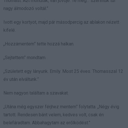
Thomast. Azt mondták, van jövője. Te meg… szerintük túl
nagy álmodozó voltál.”
Ivott egy kortyot, majd pár másodpercig az ablakon nézett
kifelé.
„Hozzámentem” tette hozzá halkan.
„Sejtettem” mondtam.
„Született egy lányunk. Emily. Most 25 éves. Thomasszal 12
év után elváltunk.”
Nem nagyon találtam a szavakat.
„Utána még egyszer férjhez mentem” folytatta. „Négy évig
tartott. Rendesen bánt velem, kedves volt, csak én
belefáradtam. Abbahagytam az erőlködést.”