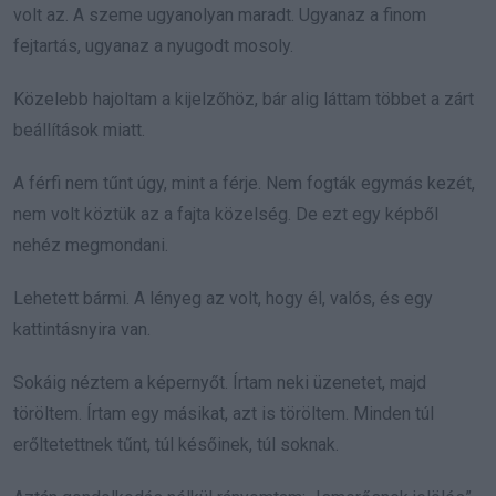
volt az. A szeme ugyanolyan maradt. Ugyanaz a finom
fejtartás, ugyanaz a nyugodt mosoly.
Közelebb hajoltam a kijelzőhöz, bár alig láttam többet a zárt
beállítások miatt.
A férfi nem tűnt úgy, mint a férje. Nem fogták egymás kezét,
nem volt köztük az a fajta közelség. De ezt egy képből
nehéz megmondani.
Lehetett bármi. A lényeg az volt, hogy él, valós, és egy
kattintásnyira van.
Sokáig néztem a képernyőt. Írtam neki üzenetet, majd
töröltem. Írtam egy másikat, azt is töröltem. Minden túl
erőltetettnek tűnt, túl későinek, túl soknak.