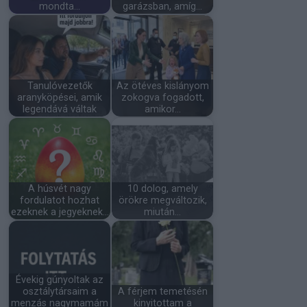
mondta...
garázsban, amíg…
Tanulóvezetők
Az ötéves kislányom
aranyköpései, amik
zokogva fogadott,
legendává váltak
amikor…
A húsvét nagy
10 dolog, amely
fordulatot hozhat
örökre megváltozik,
ezeknek a jegyeknek…
miután…
Évekig gúnyoltak az
osztálytársaim a
A férjem temetésén
menzás nagymamám
kinyitottam a