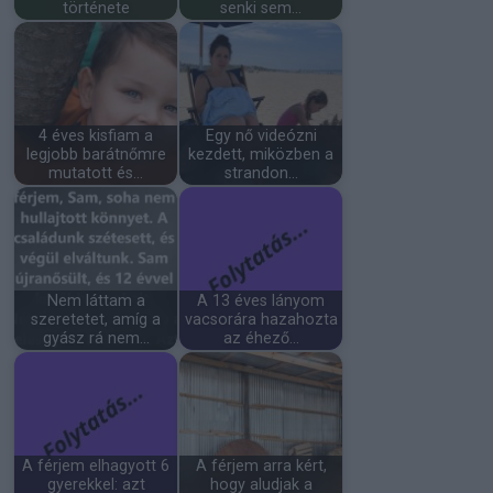
története
senki sem…
4 éves kisfiam a
Egy nő videózni
legjobb barátnőmre
kezdett, miközben a
mutatott és…
strandon…
Nem láttam a
A 13 éves lányom
szeretetet, amíg a
vacsorára hazahozta
gyász rá nem…
az éhező…
A férjem elhagyott 6
A férjem arra kért,
gyerekkel: azt
hogy aludjak a