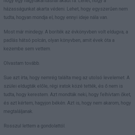
hogy egy nagytakarításnál akadt rá. Lehet, hogy a
házasságunkat akarta védeni. Lehet, hogy egyszerűen nem
tudta, hogyan mondja el, hogy ennyi ideje nála van.
Most már mindegy. A boríték az évkönyvben volt eldugva, a
padlás hátsó polcán, olyan könyvben, amit évek óta a
kezembe sem vettem.
Olvastam tovább.
Sue azt írta, hogy nemrég találta meg az utolsó levelemet. A
szülei eldugták előle, régi iratok közé tették, és ő nem is
tudta, hogy kerestem. Azt mondták neki, hogy felhívtam őket,
és azt kértem, hagyjon békén. Azt is, hogy nem akarom, hogy
megtaláljanak.
Rosszul lettem a gondolattól.