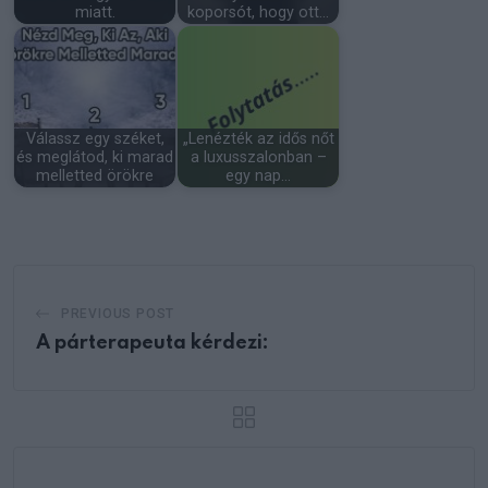
miatt.
koporsót, hogy ott…
Válassz egy széket,
„Lenézték az idős nőt
és meglátod, ki marad
a luxusszalonban –
melletted örökre
egy nap…
PREVIOUS POST
A párterapeuta kérdezi: