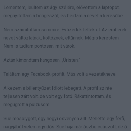
Lementem, leültem az ágy szélére, elővettem a laptopot,
megnyitottam a böngészőt, és beírtam a nevét a keresőbe.
Nem számítottam semmire. Évtizedek teltek el. Az emberek
nevet változtatnak, költöznek, eltűnnek. Mégis kerestem.
Nem is tudtam pontosan, mit várok.
Aztán kimondtam hangosan: „Úristen.”
Találtam egy Facebook-profilt. Más volt a vezetékneve.
A kezem a billentyűzet fölött lebegett. A profil szinte
teljesen zárt volt, de volt egy fotó. Rákattintottam, és
megugrott a pulzusom.
Sue mosolygott, egy hegyi ösvényen állt. Mellette egy férfi,
nagyjából velem egyidős. Sue haja már őszbe csúszott, de ő