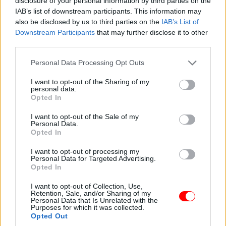
disclosure of your personal information by third parties on the
nincs külön szoba.
IAB’s list of downstream participants. This information may
also be disclosed by us to third parties on the
IAB’s List of
Megkönnyebbült mosoly terült el az arcán.
Downstream Participants
that may further disclose it to other
third parties.
– Köszönöm. Ígérem, nem leszek teher.
Please note that this website/app uses one or more Google
Personal Data Processing Opt Outs
services and may gather and store information including but
– Vannak szabályok – vágtam rá. – Ez már nem olyan, mint
not limited to your visit or usage behaviour. You may click to
I want to opt-out of the Sharing of my
personal data.
grant or deny consent to Google and its third-party tags to
régen.
Opted In
use your data for below specified purposes in below Google
consent section.
I want to opt-out of the Sale of my
Bólintott.
Personal Data.
Opted In
– Persze. Ahogy mondod.
I want to opt-out of processing my
Personal Data for Targeted Advertising.
Opted In
Lajoska most már magának mosott, és részben beszállt a
lakbérbe a szerelőműhelyes munkájából.
I want to opt-out of Collection, Use,
Retention, Sale, and/or Sharing of my
Personal Data that Is Unrelated with the
Lassan, óvatosan, elkezdtük újra felépíteni azt, ami elég volt
Purposes for which it was collected.
Opted Out
a túléléshez.