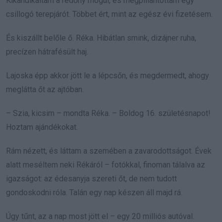
Kikandikáltam a redőny mögül, és megpillantottam egy
csillogó terepjárót. Többet ért, mint az egész évi fizetésem.
És kiszállt belőle ő. Réka. Hibátlan smink, dizájner ruha,
precízen hátrafésült haj.
Lajoska épp akkor jött le a lépcsőn, és megdermedt, ahogy
meglátta őt az ajtóban.
– Szia, kicsim – mondta Réka. – Boldog 16. születésnapot!
Hoztam ajándékokat.
Rám nézett, és láttam a szemében a zavarodottságot. Évek
alatt meséltem neki Rékáról – fotókkal, finoman tálalva az
igazságot: az édesanyja szereti őt, de nem tudott
gondoskodni róla. Talán egy nap készen áll majd rá.
Úgy tűnt, az a nap most jött el – egy 20 milliós autóval.