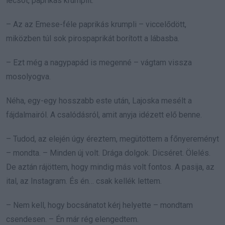
lecsót, paprikás krumplit.
– Az az Emese-féle paprikás krumpli – viccelődött,
miközben túl sok pirospaprikát borított a lábasba.
– Ezt még a nagypapád is megenné – vágtam vissza
mosolyogva.
Néha, egy-egy hosszabb este után, Lajoska mesélt a
fájdalmairól. A csalódásról, amit anyja idézett elő benne.
– Tudod, az elején úgy éreztem, megütöttem a főnyereményt
– mondta. – Minden új volt. Drága dolgok. Dicséret. Ölelés.
De aztán rájöttem, hogy mindig más volt fontos. A pasija, az
ital, az Instagram. És én… csak kellék lettem.
– Nem kell, hogy bocsánatot kérj helyette – mondtam
csendesen. – Én már rég elengedtem.