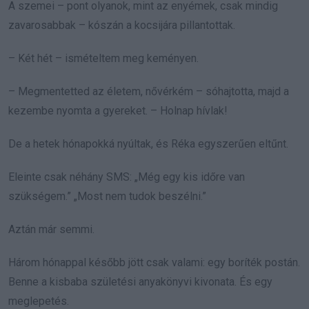
A szemei – pont olyanok, mint az enyémek, csak mindig
zavarosabbak – kószán a kocsijára pillantottak.
– Két hét – ismételtem meg keményen.
– Megmentetted az életem, nővérkém – sóhajtotta, majd a
kezembe nyomta a gyereket. – Holnap hívlak!
De a hetek hónapokká nyúltak, és Réka egyszerűen eltűnt.
Eleinte csak néhány SMS: „Még egy kis időre van
szükségem.” „Most nem tudok beszélni.”
Aztán már semmi.
Három hónappal később jött csak valami: egy boríték postán.
Benne a kisbaba születési anyakönyvi kivonata. És egy
meglepetés.