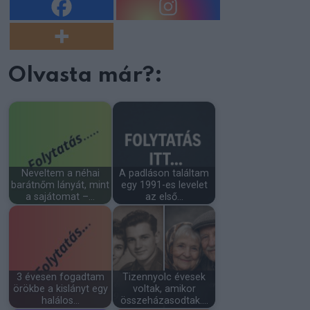
Olvasta már?:
Neveltem a néhai
A padláson találtam
barátnőm lányát, mint
egy 1991-es levelet
a sajátomat –…
az első…
3 évesen fogadtam
Tizennyolc évesek
örökbe a kislányt egy
voltak, amikor
halálos…
összeházasodtak.…