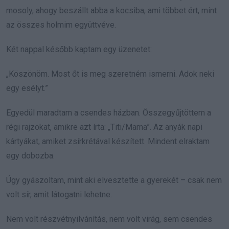
mosoly, ahogy beszállt abba a kocsiba, ami többet ért, mint
az összes holmim együttvéve.
Két nappal később kaptam egy üzenetet:
„Köszönöm. Most őt is meg szeretném ismerni. Adok neki
egy esélyt.”
Egyedül maradtam a csendes házban. Összegyűjtöttem a
régi rajzokat, amikre azt írta: „Titi/Mama”. Az anyák napi
kártyákat, amiket zsírkrétával készített. Mindent elraktam
egy dobozba.
Úgy gyászoltam, mint aki elvesztette a gyerekét – csak nem
volt sír, amit látogatni lehetne.
Nem volt részvétnyilvánítás, nem volt virág, sem csendes