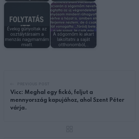
Évekig gúnyoltak az
osztálytársaim a
A sógornőm ki akart
menzás nagymamám
lakoltatni a saját
miatt.
otthonomból,…
PREVIOUS POST
Vicc: Meghal egy fickó, feljut a
mennyország kapujához, ahol Szent Péter
várja.