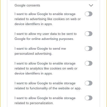
Google consents
Beszélgetéseink oldottabbá váltak. Mesélt, milyen volt
I want to allow Google to enable storage
Rékával élni: a barátok folyamatos jövés-menése, az alkohol,
related to advertising like cookies on web or
az elvárások, amiknek sosem tudott megfelelni.
device identifiers in apps.
Egy este, miközben kínait ettünk papírdobozból, elmondta:
I want to allow my user data to be sent to
Google for online advertising purposes.
– Az autót… egy év után elvették. Valójában csak lízingelte,
I want to allow Google to send me
hogy lenyűgözzön. Nem is volt az övé.
personalized advertising.
Bólintottam. Nem lepett meg.
I want to allow Google to enable storage
related to analytics like cookies on web or
device identifiers in apps.
Felnézett rám.
I want to allow Google to enable storage
– Hívnom kellett volna. Akkor is, miután elmentem. De az
related to functionality of the website or app.
elején minden olyan jónak tűnt. Végre együtt voltam anyuval.
I want to allow Google to enable storage
Aztán amikor elkezdett rosszra fordulni, úgy éreztem, már
related to personalization.
késő. Hogy nem tudom jóvátenni, amit veled tettem.