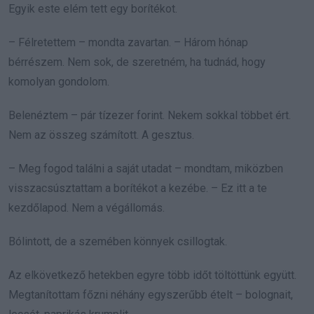
Egyik este elém tett egy borítékot.
– Félretettem – mondta zavartan. – Három hónap
bérrészem. Nem sok, de szeretném, ha tudnád, hogy
komolyan gondolom.
Belenéztem – pár tízezer forint. Nekem sokkal többet ért.
Nem az összeg számított. A gesztus.
– Meg fogod találni a saját utadat – mondtam, miközben
visszacsúsztattam a borítékot a kezébe. – Ez itt a te
kezdőlapod. Nem a végállomás.
Bólintott, de a szemében könnyek csillogtak.
Az elkövetkező hetekben egyre több időt töltöttünk együtt.
Megtanítottam főzni néhány egyszerűbb ételt – bolognait,