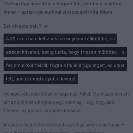
15 évig úgy neveltem a húgom fiát, mintha a sajátom
lenne – aztán egy autóval visszavásárolta tőlem
Ezt olvasta már?
A 32 éves fiam két zsák szennyessel állított be, és
ebédet követelt, pedig tudta, hogy frissen műtöttek – a
férjem ekkor felállt, fogta a fiunk drága ingeit, és olyat
tett, amitől megfagyott a levegő
Hónapok óta nem láttam a húgomat, Rékát. Most azonban ott
állt az ajtómban, karjában egy csomag – egy nagyjából
féléves, nyűgösen sírdogáló kisbaba.
A szempillaspirálja csíkokat hagyott az arcán, a parfümje –