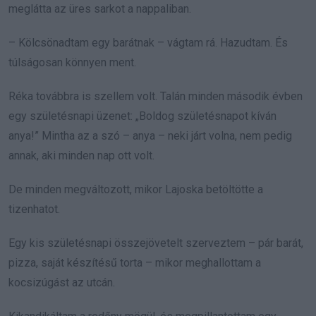
meglátta az üres sarkot a nappaliban.
– Kölcsönadtam egy barátnak – vágtam rá. Hazudtam. És
túlságosan könnyen ment.
Réka továbbra is szellem volt. Talán minden második évben
egy születésnapi üzenet: „Boldog születésnapot kíván
anya!” Mintha az a szó – anya – neki járt volna, nem pedig
annak, aki minden nap ott volt.
De minden megváltozott, mikor Lajoska betöltötte a
tizenhatot.
Egy kis születésnapi összejövetelt szerveztem – pár barát,
pizza, saját készítésű torta – mikor meghallottam a
kocsizúgást az utcán.