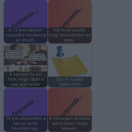
A 13 éves lányom
Hat évvel azután,
vacsorára hazahozta
hogy elvesztettem az
az éhező…
egyik…
A kamasz fiú azt
hitte, hogy túljárt a
Süti és Cookie
pap apja eszén
tájékoztató
15 éve eltemettem a
A feleségem ikreknek
fiamat, aztán
adott életet, mégis
felvettem egy…
teljesen…