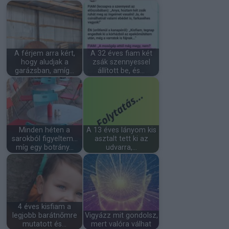
A férjem arra kért,
A 32 éves fiam két
hogy aludjak a
zsák szennyessel
garázsban, amíg…
állított be, és…
Minden héten a
A 13 éves lányom kis
sarokból figyeltem…
asztalt tett ki az
míg egy botrány…
udvarra,…
4 éves kisfiam a
legjobb barátnőmre
Vigyázz mit gondolsz,
mutatott és…
mert valóra válhat