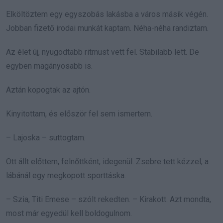
Elköltöztem egy egyszobás lakásba a város másik végén.
Jobban fizető irodai munkát kaptam. Néha-néha randiztam.
Az élet új, nyugodtabb ritmust vett fel. Stabilabb lett. De
egyben magányosabb is.
Aztán kopogtak az ajtón.
Kinyitottam, és először fel sem ismertem.
– Lajoska – suttogtam.
Ott állt előttem, felnőttként, idegenül. Zsebre tett kézzel, a
lábánál egy megkopott sporttáska.
– Szia, Titi Emese – szólt rekedten. – Kirakott. Azt mondta,
most már egyedül kell boldogulnom.