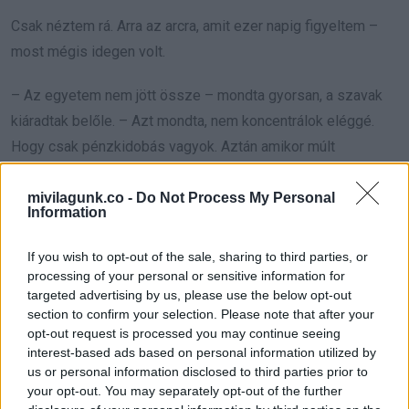
Csak néztem rá. Arra az arcra, amit ezer napig figyeltem –
most mégis idegen volt.
– Az egyetem nem jött össze – mondta gyorsan, a szavak
kiáradtak belőle. – Azt mondta, nem koncentrálok eléggé.
Hogy csak pénzkidobás vagyok. Aztán amikor múlt
hónapban odaköltözött a pasija, minden még rosszabb lett
és… – megállt, nagyot nyelt. – Nem tudtam, hova mehetnék.
mivilagunk.co -
Do Not Process My Personal
Information
Nem bocsánatot kért. Csak nem volt hová mennie.
If you wish to opt-out of the sale, sharing to third parties, or
processing of your personal or sensitive information for
Az a fájdalom, amiről azt hittem, már régen feldolgoztam,
targeted advertising by us, please use the below opt-out
újra fellángolt bennem.
section to confirm your selection. Please note that after your
opt-out request is processed you may continue seeing
interest-based ads based on personal information utilized by
De ő volt a kisfiam. És nem volt hová mennie.
us or personal information disclosed to third parties prior to
your opt-out. You may separately opt-out of the further
– A kanapén alhatsz – mondtam végül, félreállva. – Már