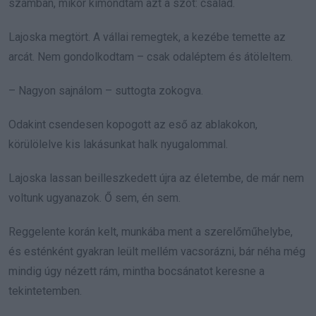
számban, mikor kimondtam azt a szót: család.
Lajoska megtört. A vállai remegtek, a kezébe temette az
arcát. Nem gondolkodtam – csak odaléptem és átöleltem.
– Nagyon sajnálom – suttogta zokogva.
Odakint csendesen kopogott az eső az ablakokon,
körülölelve kis lakásunkat halk nyugalommal.
Lajoska lassan beilleszkedett újra az életembe, de már nem
voltunk ugyanazok. Ő sem, én sem.
Reggelente korán kelt, munkába ment a szerelőműhelybe,
és esténként gyakran leült mellém vacsorázni, bár néha még
mindig úgy nézett rám, mintha bocsánatot keresne a
tekintetemben.