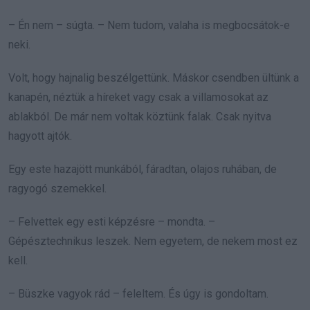
– Én nem – súgta. – Nem tudom, valaha is megbocsátok-e
neki.
Volt, hogy hajnalig beszélgettünk. Máskor csendben ültünk a
kanapén, néztük a híreket vagy csak a villamosokat az
ablakból. De már nem voltak köztünk falak. Csak nyitva
hagyott ajtók.
Egy este hazajött munkából, fáradtan, olajos ruhában, de
ragyogó szemekkel.
– Felvettek egy esti képzésre – mondta. –
Gépésztechnikus leszek. Nem egyetem, de nekem most ez
kell.
– Büszke vagyok rád – feleltem. És úgy is gondoltam.