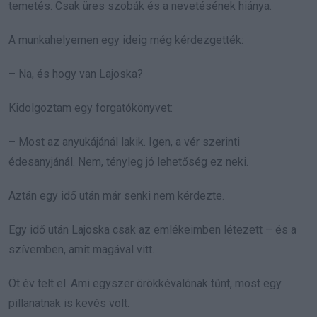
temetés. Csak üres szobák és a nevetésének hiánya.
A munkahelyemen egy ideig még kérdezgették:
– Na, és hogy van Lajoska?
Kidolgoztam egy forgatókönyvet:
– Most az anyukájánál lakik. Igen, a vér szerinti
édesanyjánál. Nem, tényleg jó lehetőség ez neki.
Aztán egy idő után már senki nem kérdezte.
Egy idő után Lajoska csak az emlékeimben létezett – és a
szívemben, amit magával vitt.
Öt év telt el. Ami egyszer örökkévalónak tűnt, most egy
pillanatnak is kevés volt.