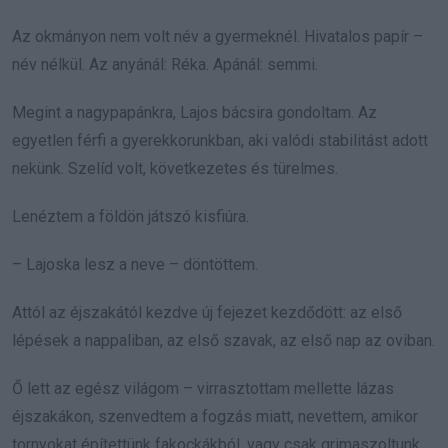
Az okmányon nem volt név a gyermeknél. Hivatalos papír –
név nélkül. Az anyánál: Réka. Apánál: semmi.
Megint a nagypapánkra, Lajos bácsira gondoltam. Az
egyetlen férfi a gyerekkorunkban, aki valódi stabilitást adott
nekünk. Szelíd volt, következetes és türelmes.
Lenéztem a földön játszó kisfiúra.
– Lajoska lesz a neve – döntöttem.
Attól az éjszakától kezdve új fejezet kezdődött: az első
lépések a nappaliban, az első szavak, az első nap az oviban.
Ő lett az egész világom – virrasztottam mellette lázas
éjszakákon, szenvedtem a fogzás miatt, nevettem, amikor
tornyokat építettünk fakockákból, vagy csak grimaszoltunk