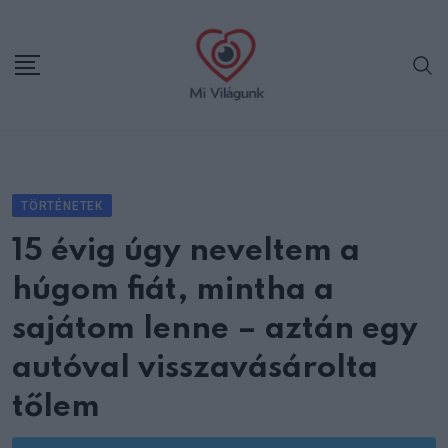
Skip
to
content
TÖRTÉNETEK
15 évig úgy neveltem a
húgom fiát, mintha a
sajátom lenne – aztán egy
autóval visszavásárolta
tőlem