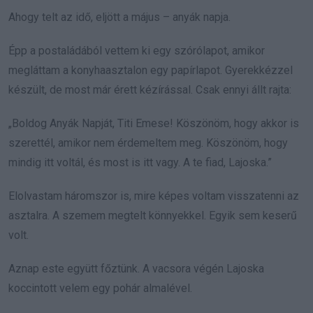
Ahogy telt az idő, eljött a május – anyák napja.
Épp a postaládából vettem ki egy szórólapot, amikor
megláttam a konyhaasztalon egy papírlapot. Gyerekkézzel
készült, de most már érett kézírással. Csak ennyi állt rajta:
„Boldog Anyák Napját, Titi Emese! Köszönöm, hogy akkor is
szerettél, amikor nem érdemeltem meg. Köszönöm, hogy
mindig itt voltál, és most is itt vagy. A te fiad, Lajoska.”
Elolvastam háromszor is, mire képes voltam visszatenni az
asztalra. A szemem megtelt könnyekkel. Egyik sem keserű
volt.
Aznap este együtt főztünk. A vacsora végén Lajoska
koccintott velem egy pohár almalével.