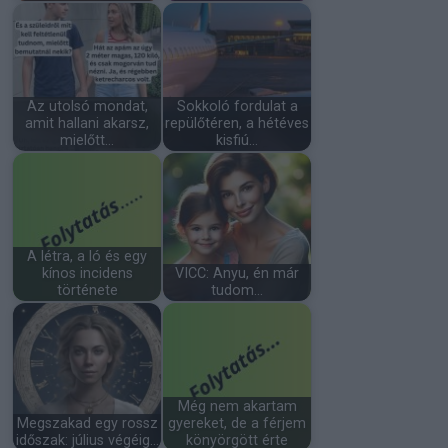
Az utolsó mondat,
Sokkoló fordulat a
amit hallani akarsz,
repülőtéren, a hétéves
mielőtt…
kisfiú…
A létra, a ló és egy
kínos incidens
VICC: Anyu, én már
története
tudom...
Még nem akartam
Megszakad egy rossz
gyereket, de a férjem
időszak: július végéig…
könyörgött érte