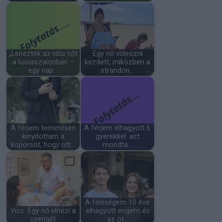
„Lenézték az idős nőt
Egy nő videózni
a luxusszalonban –
kezdett, miközben a
egy nap…
strandon…
A férjem temetésén
A férjem elhagyott 6
kinyitottam a
gyerekkel: azt
koporsót, hogy ott…
mondta...
A feleségem 10 éve
Vicc: Egy nő elnézi a
elhagyott engem és
csengőt
az öt…