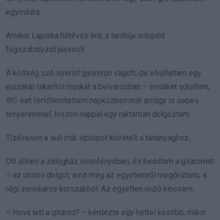
egymásra.
Amikor Lajoska hétéves lett, a tanítója ortopéd
fogszabályzót javasolt.
A költség szó szerint gyomron vágott, de elvállaltam egy
éjszakai takarítói munkát a belvárosban – irodákat súroltam,
WC-ket fertőtlenítettem napközben már amúgy is sebes
tenyeremmel, hiszen nappal egy raktárban dolgoztam.
Tízévesen a suli már laptopot követelt a tananyaghoz.
Ott álltam a zálogház neonfényében, és beadtam a gitáromat
– az utolsó dolgot, amit még az egyetemről megőriztem, a
régi zenekaros korszakból. Az egyetlen önző kincsem.
– Hova lett a gitárod? – kérdezte egy héttel később, mikor