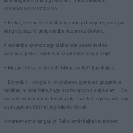
az a drága, amit mindig használt – most fáradtan,
keserédesen áradt belőle.
– Kérlek, Emese – szólalt meg remegő hangon –, csak pár
hétig vigyázz rá, amíg rendbe hozom az életem…
A kezembe nyomott egy táskát tele pelenkával és
cumisüvegekkel. Értetlenül szorítottam meg a szíját.
– Mi van? Réka, mi történt? Mikor szültél? Egyáltalán…
– Bonyolult – nyögte ki, miközben a gyereket igazgatta a
karjában, mintha félne, hogy összeroppan a súlya alatt. – De
van néhány lehetőség, tényleg jók. Csak kell egy kis idő, egy
kis nyugalom. Két hét, legfeljebb. Kérlek!
Ismertem ezt a hangsúlyt. Réka ismét bajba keveredett.