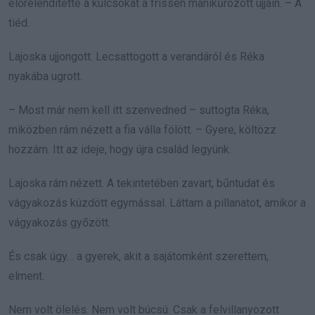
előrelendítette a kulcsokat a frissen manikűrözött ujjain. – A
tiéd.
Lajoska ujjongott. Lecsattogott a verandáról és Réka
nyakába ugrott.
– Most már nem kell itt szenvedned – suttogta Réka,
miközben rám nézett a fia válla fölött. – Gyere, költözz
hozzám. Itt az ideje, hogy újra család legyünk.
Lajoska rám nézett. A tekintetében zavart, bűntudat és
vágyakozás küzdött egymással. Láttam a pillanatot, amikor a
vágyakozás győzött.
És csak úgy… a gyerek, akit a sajátomként szerettem,
elment.
Nem volt ölelés. Nem volt búcsú. Csak a felvillanyozott