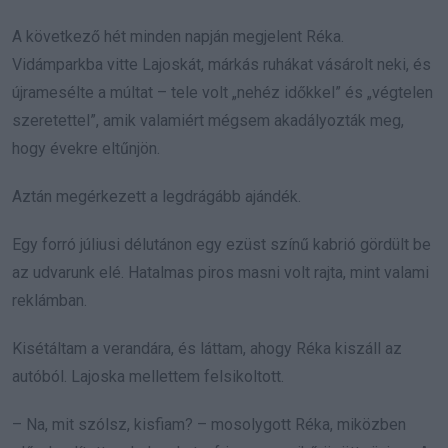
A következő hét minden napján megjelent Réka.
Vidámparkba vitte Lajoskát, márkás ruhákat vásárolt neki, és
újramesélte a múltat – tele volt „nehéz időkkel” és „végtelen
szeretettel”, amik valamiért mégsem akadályozták meg,
hogy évekre eltűnjön.
Aztán megérkezett a legdrágább ajándék.
Egy forró júliusi délutánon egy ezüst színű kabrió gördült be
az udvarunk elé. Hatalmas piros masni volt rajta, mint valami
reklámban.
Kisétáltam a verandára, és láttam, ahogy Réka kiszáll az
autóból. Lajoska mellettem felsikoltott.
– Na, mit szólsz, kisfiam? – mosolygott Réka, miközben