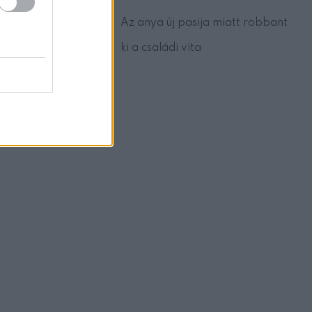
Az anya új pasija miatt robbant
ki a családi vita