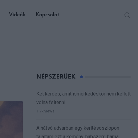
Videók
Kapcsolat
NÉPSZERŰEK
Két kérdés, amit ismerkedéskor nem kellett
volna feltenni
1.7k views
A hátsó udvarban egy kerítésoszlopon
találtam ezt a kemény, habszerű barna