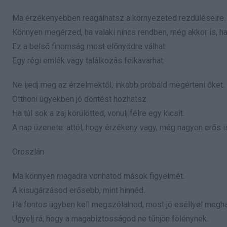
Ma érzékenyebben reagálhatsz a környezeted rezdüléseire.
Könnyen megérzed, ha valaki nincs rendben, még akkor is, h
Ez a belső finomság most előnyödre válhat.
Egy régi emlék vagy találkozás felkavarhat.
Ne ijedj meg az érzelmektől, inkább próbáld megérteni őket.
Otthoni ügyekben jó döntést hozhatsz.
Ha túl sok a zaj körülötted, vonulj félre egy kicsit.
A nap üzenete: attól, hogy érzékeny vagy, még nagyon erős i
Oroszlán
Ma könnyen magadra vonhatod mások figyelmét.
A kisugárzásod erősebb, mint hinnéd.
Ha fontos ügyben kell megszólalnod, most jó eséllyel megha
Ügyelj rá, hogy a magabiztosságod ne tűnjön fölénynek.