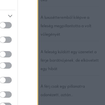
oka
A luxusétteremből kilépve a
feleség megpillantotta a volt
vőlegényét
A feleség küldött egy üzenetet a
férje barátnőjének, de elkövetett
egy hibát
A férj csak egy pillanatra
odanézett, aztán…