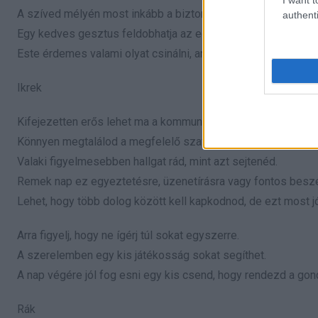
A szíved mélyén most inkább a biztonságot keresed, mint a 
authenti
Egy kedves gesztus feldobhatja az egész napodat.
Este érdemes valami olyat csinálni, ami valóban feltölt.
Ikrek
Kifejezetten erős lehet ma a kommunikációd.
Könnyen megtalálod a megfelelő szavakat, még kényes hely
Valaki figyelmesebben hallgat rád, mint azt sejtenéd.
Remek nap ez egyeztetésre, üzenetírásra vagy fontos besz
Lehet, hogy több dolog között kell kapkodnod, de ezt most jó
Arra figyelj, hogy ne ígérj túl sokat egyszerre.
A szerelemben egy kis játékosság sokat segíthet.
A nap végére jól fog esni egy kis csend, hogy rendezd a gond
Rák