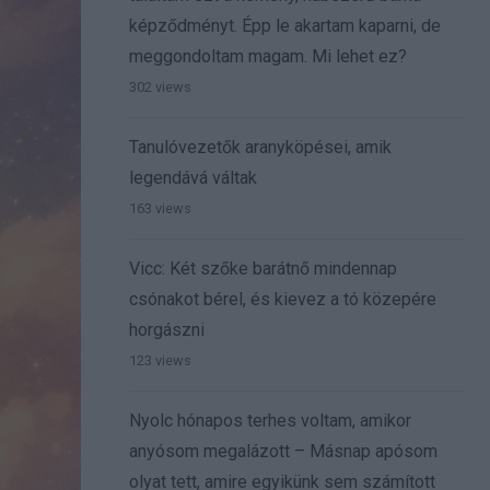
képződményt. Épp le akartam kaparni, de
meggondoltam magam. Mi lehet ez?
302 views
Tanulóvezetők aranyköpései, amik
legendává váltak
163 views
Vicc: Két szőke barátnő mindennap
csónakot bérel, és kievez a tó közepére
horgászni
123 views
Nyolc hónapos terhes voltam, amikor
anyósom megalázott – Másnap apósom
olyat tett, amire egyikünk sem számított