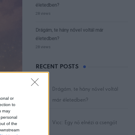
életedben?
28 views
Drágám, te hány nővel voltál már
életedben?
28 views
RECENT POSTS
Drágám, te hány nővel voltál
sonal or
már életedben?
ection to
ou may
 personal
Vicc: Egy nő elnézi a csengőt
out of the
 downstream