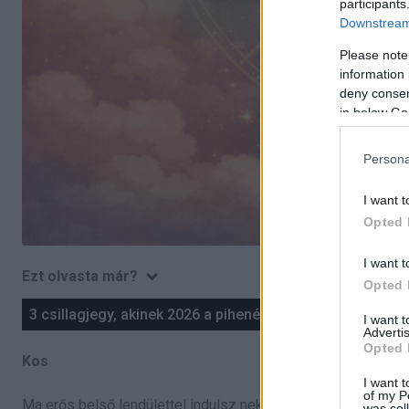
participants
Downstream 
Please note
information 
deny consent
in below Go
Persona
I want t
Opted 
I want t
Ezt olvasta már?
Opted 
3 csillagjegy, akinek 2026 a pihenés és gyógyulás éve le
I want 
Advertis
Opted 
Kos
I want t
of my P
Ma erős belső lendülettel indulsz neki a napnak.
was col