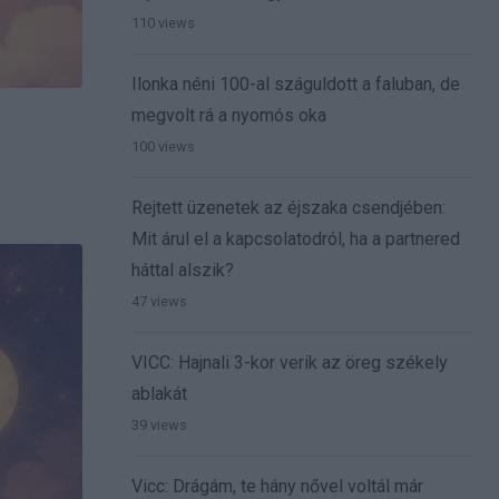
110 views
Ilonka néni 100-al száguldott a faluban, de
megvolt rá a nyomós oka
100 views
Rejtett üzenetek az éjszaka csendjében:
Mit árul el a kapcsolatodról, ha a partnered
háttal alszik?
47 views
VICC: Hajnali 3-kor verik az öreg székely
ablakát
39 views
Vicc: Drágám, te hány nővel voltál már