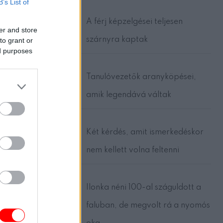
B’s List of
A férj képzelgései teljesen
er and store
szárnyra kaptak
to grant or
ed purposes
Tanulóvezetők aranyköpései,
amik legendává váltak
Két kérdés, amit ismerkedéskor
nem kellett volna feltenni
Ilonka néni 100-al száguldott a
faluban, de megvolt rá a nyomós