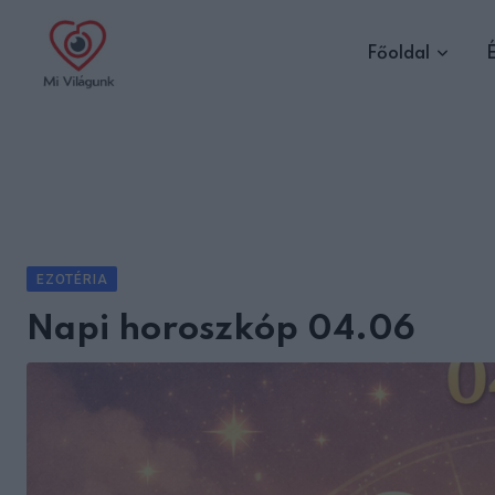
Skip
to
Főoldal
É
content
EZOTÉRIA
Napi horoszkóp 04.06