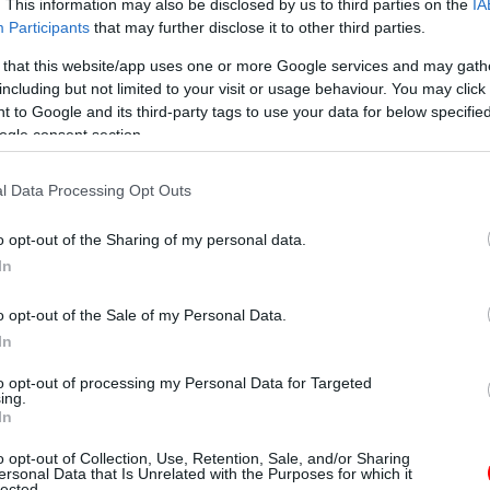
. This information may also be disclosed by us to third parties on the
IA
Participants
that may further disclose it to other third parties.
 that this website/app uses one or more Google services and may gath
including but not limited to your visit or usage behaviour. You may click 
 to Google and its third-party tags to use your data for below specifi
ogle consent section.
l Data Processing Opt Outs
o opt-out of the Sharing of my personal data.
In
o opt-out of the Sale of my Personal Data.
In
sz
to opt-out of processing my Personal Data for Targeted
ing.
In
o opt-out of Collection, Use, Retention, Sale, and/or Sharing
ersonal Data that Is Unrelated with the Purposes for which it
lected.