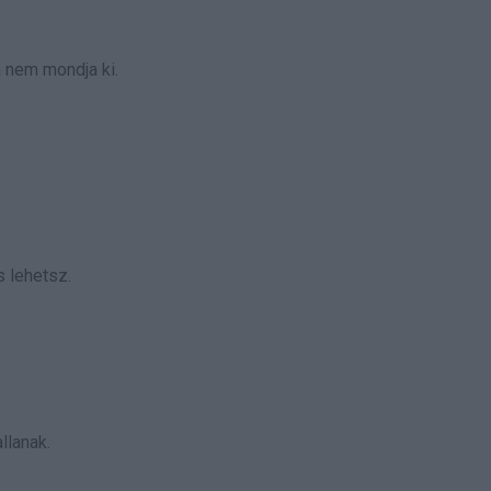
a nem mondja ki.
s lehetsz.
llanak.