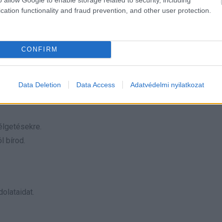
kalandot.
cation functionality and fraud prevention, and other user protection.
CONFIRM
Data Deletion
Data Access
Adatvédelmi nyilatkozat
zetekben is.
élgetésekre.
l bírod.
olataidat.