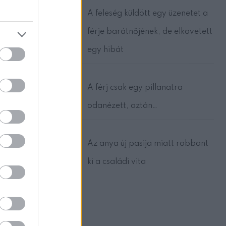
en emberek
A feleség küldött egy üzenetet a
férje barátnőjének, de elkövetett
a sikerhez.
egy hibát
A férj csak egy pillanatra
ednek meg a
odanézett, aztán…
mukra
Az anya új pasija miatt robbant
sze.
ki a családi vita
 csupán a
reznek. Az