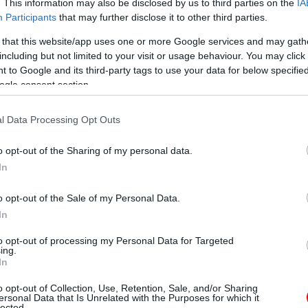
. This information may also be disclosed by us to third parties on the
IA
Participants
that may further disclose it to other third parties.
 that this website/app uses one or more Google services and may gath
including but not limited to your visit or usage behaviour. You may click 
ő, minden utca suttogna hozzád? Az ilyen érzés nem csupán a k
 to Google and its third-party tags to use your data for below specifi
t, és a lelked mélyén ott lapul az emlék.
ogle consent section.
kor a legkevésbé számítasz rá. Egyesek szerint ezek az élménye
l Data Processing Opt Outs
szen magukban hordozzák az újjászületés ígéretét.
o opt-out of the Sharing of my personal data.
In
űnik kortársainál. Ez a bölcsesség nem pusztán a megszerzett tu
o opt-out of the Sale of my Personal Data.
bbi életek során halmozott fel.
In
és családjuk számára, mintha csak belső iránytűjük lenne, amel
to opt-out of processing my Personal Data for Targeted
ing.
 a lélek sokféle tapasztalatának és fejlődésének gyümölcse lehet
In
o opt-out of Collection, Use, Retention, Sale, and/or Sharing
ersonal Data that Is Unrelated with the Purposes for which it
lected.