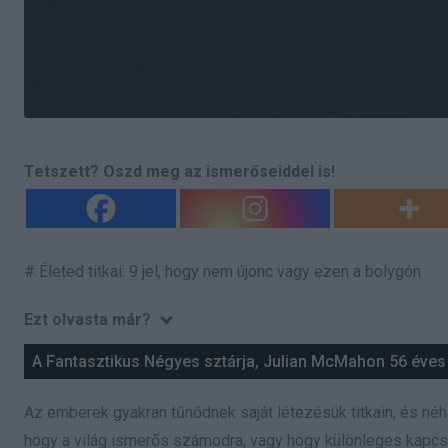
Tetszett? Oszd meg az ismerőseiddel is!
# Életed titkai: 9 jel, hogy nem újonc vagy ezen a bolygón
Ezt olvasta már?
A Fantasztikus Négyes sztárja, Julian McMahon 56 éves k
Az emberek gyakran tűnődnek saját létezésük titkain, és néha 
hogy a világ ismerős számodra, vagy hogy különleges kapcso