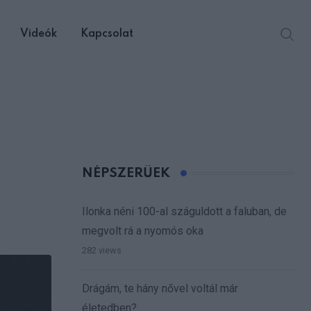
Videók
Kapcsolat
NÉPSZERŰEK
Ilonka néni 100-al száguldott a faluban, de
megvolt rá a nyomós oka
282 views
Drágám, te hány nővel voltál már
életedben?