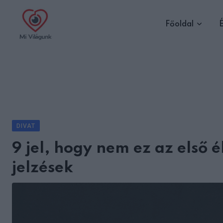
Skip
to
Főoldal
É
content
DIVAT
9 jel, hogy nem ez az első 
jelzések