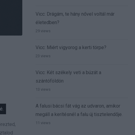
Vicc: Drágám, te hány nővel voltál már
életedben?
29 views
Vicc: Miért vigyorog a kerti törpe?
23 views
Vicc: Két székely veti a búzát a
szántóföldön
13 views
A falusi bácsi fát vág az udvaron, amikor
é.
megáll a kerítésnél a falu új tisztelendője.
11 views
érezted,
ztalod