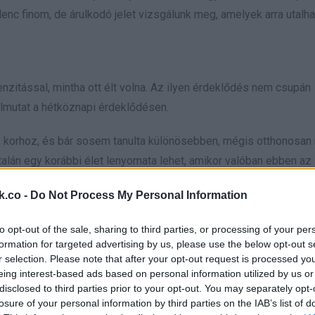
enc finom, de árulkodó jelet vizsgálunk meg, amelyek arra utalha
nzitással, mintha ott élt volna. Az ilyen érdeklődés nem csupán
úlmutat a hétköznapi érdeklődésen.
us korhoz, és bár sosem tanulta különösebben, mégis otthonosa
alán egy korábbi élet lenyomata lehet, amikor valóban ebben az
k.co -
Do Not Process My Personal Information
to opt-out of the sale, sharing to third parties, or processing of your per
 rendelkeznek kivételes empátiával és megértéssel mások érzése
formation for targeted advertising by us, please use the below opt-out s
 fakadó, természetes hajlam.
r selection. Please note that after your opt-out request is processed y
eing interest-based ads based on personal information utilized by us or
yé tegyük, hiszen ezek az emberek képesek átlátni a felszínen é
disclosed to third parties prior to your opt-out. You may separately opt-
losure of your personal information by third parties on the IAB’s list of
emély jelenléte felér egy lelki gyógyírrel, amely a mindennapok s