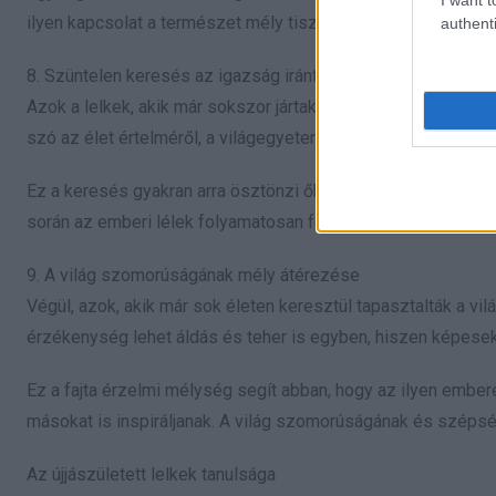
ilyen kapcsolat a természet mély tiszteletéből és a Földdel 
authenti
8. Szüntelen keresés az igazság iránt
Azok a lelkek, akik már sokszor jártak a Földön, nem elége
szó az élet értelméről, a világegyetem működéséről vagy saját
Ez a keresés gyakran arra ösztönzi őket, hogy új utakat járja
során az emberi lélek folyamatosan fejlődik és gazdagodik, 
9. A világ szomorúságának mély átérezése
Végül, azok, akik már sok életen keresztül tapasztalták a vil
érzékenység lehet áldás és teher is egyben, hiszen képese
Ez a fajta érzelmi mélység segít abban, hogy az ilyen embere
másokat is inspiráljanak. A világ szomorúságának és széps
Az újjászületett lelkek tanulsága