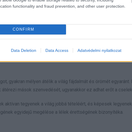
való szoros kötelékből fakad.
cation functionality and fraud prevention, and other user protection.
dnek meg a félmegoldásokkal. Folyamatosan keresik az igazságot
CONFIRM
 létük céljáról.
Data Deletion
Data Access
Adatvédelmi nyilatkozat
nak be, és ne féljenek a kihívásoktól. A keresés maga az utazás,
és amely során az igazság egy-egy apró szelete feltárul.
ágot, gyakran mélyen átélik a világ fájdalmát és örömét egyaránt.
k átérezi mások szenvedését, ugyanakkor ez adhat erőt a csele
k aktívan tegyenek a világ jobbá tételéért, és képesek legyenek
égének egyidejű megélése a lélek érettségének bizonyítéka.