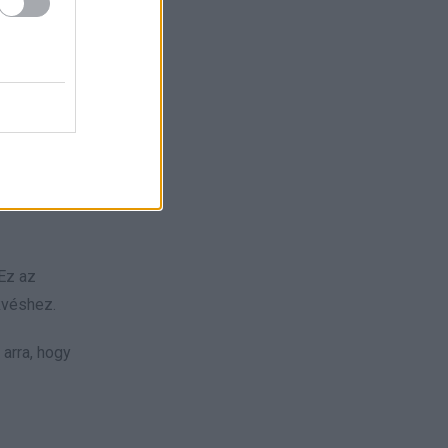
, legyen
 amely
 Ez az
kvéshez.
 arra, hogy