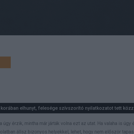
orában elhunyt, felesége szívszorító nyilatkozatot tett közz
úgy érzik, mintha már járták volna ezt az utat. Ha valaha is úgy 
latban állsz bizonyos helyekkel, lehet, hogy nem először tapas