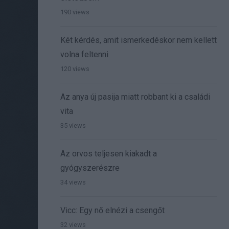
190 views
Két kérdés, amit ismerkedéskor nem kellett
volna feltenni
120 views
Az anya új pasija miatt robbant ki a családi
vita
35 views
Az orvos teljesen kiakadt a
gyógyszerészre
34 views
Vicc: Egy nő elnézi a csengőt
32 views