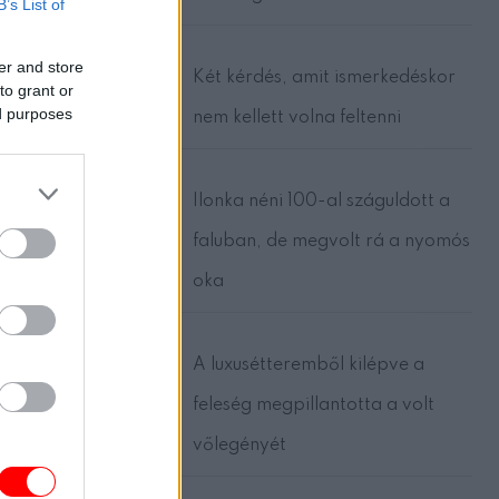
B’s List of
er and store
Két kérdés, amit ismerkedéskor
to grant or
épzelet
ed purposes
nem kellett volna feltenni
k a lélek
Ilonka néni 100-al száguldott a
faluban, de megvolt rá a nyomós
oka
dásból
A luxusétteremből kilépve a
y mindig a
feleség megpillantotta a volt
.
vőlegényét