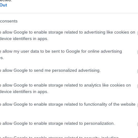
ele lehet annak, hogy a lelked már korábban is létezett. Az ily
Out
 helyüket bármilyen környezetben.
consents
ágban, ahol a rugalmasság és a tanulékonyság elengedhetetlen 
o allow Google to enable storage related to advertising like cookies on
szinte ösztönösen képesek kezelni az új helyzeteket.
evice identifiers in apps.
o allow my user data to be sent to Google for online advertising
 spiritualitás és az önismeret iránt. Ezek az emberek nem elég
s.
, amelyeket csak a belső utazás során találhatnak meg.
to allow Google to send me personalized advertising.
rituális gyakorlatokkal foglalkoznak, mert ezek segítenek szá
o allow Google to enable storage related to analytics like cookies on
a a spiritualitás nem csupán egy út, hanem az életük alapvető ré
evice identifiers in apps.
o allow Google to enable storage related to functionality of the website
atban állnak a természettel és az állatokkal. Ez a kapcsolat nem
a lélek több élet során szerzett.
o allow Google to enable storage related to personalization.
élte, hogy úgy érzi, képes kommunikálni velük, és megérti, mit é
o allow Google to enable storage related to security, including