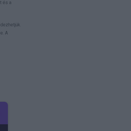
t és a
edezhetjük.
e. A
a