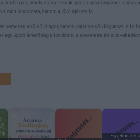
s körforgás, amely során lelkünk újra és újra megismeri önmagá
n a múlt lenyomata, hanem a jövő ígérete is.
n nemcsak a külső világot, hanem saját belső világunkat is felf
t egy újabb lehetőség a tanulásra, a szeretetre és a növekedésr
Figyelmeztet 