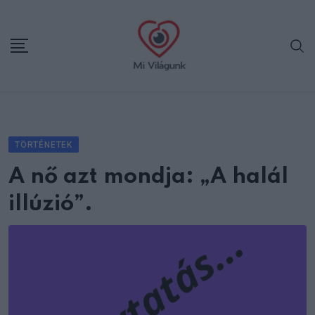
Skip
to
content
TÖRTÉNETEK
A nő azt mondja: „A halál
illúzió”.