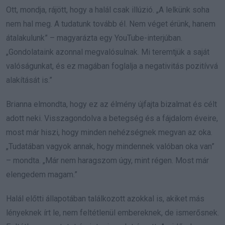
Ott, mondja, rájött, hogy a halál csak illúzió. „A lelkünk soha
nem hal meg. A tudatunk tovább él. Nem véget érünk, hanem
átalakulunk” – magyarázta egy YouTube-interjúban.
„Gondolataink azonnal megvalósulnak. Mi teremtjük a saját
valóságunkat, és ez magában foglalja a negativitás pozitívvá
alakítását is.”
Brianna elmondta, hogy ez az élmény újfajta bizalmat és célt
adott neki. Visszagondolva a betegség és a fájdalom éveire,
most már hiszi, hogy minden nehézségnek megvan az oka.
„Tudatában vagyok annak, hogy mindennek valóban oka van”
– mondta. „Már nem haragszom úgy, mint régen. Most már
elengedem magam.”
Halál előtti állapotában találkozott azokkal is, akiket más
lényeknek írt le, nem feltétlenül embereknek, de ismerősnek.