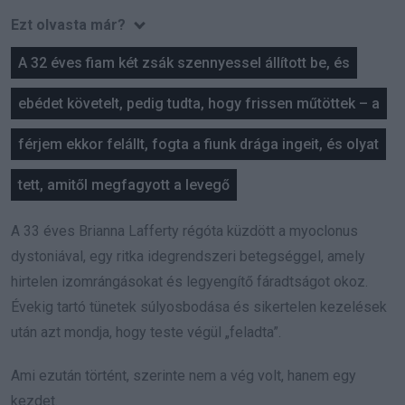
Ezt olvasta már?
A 32 éves fiam két zsák szennyessel állított be, és
ebédet követelt, pedig tudta, hogy frissen műtöttek – a
férjem ekkor felállt, fogta a fiunk drága ingeit, és olyat
tett, amitől megfagyott a levegő
A 33 éves Brianna Lafferty régóta küzdött a myoclonus
dystoniával, egy ritka idegrendszeri betegséggel, amely
hirtelen izomrángásokat és legyengítő fáradtságot okoz.
Évekig tartó tünetek súlyosbodása és sikertelen kezelések
után azt mondja, hogy teste végül „feladta”.
Ami ezután történt, szerinte nem a vég volt, hanem egy
kezdet.