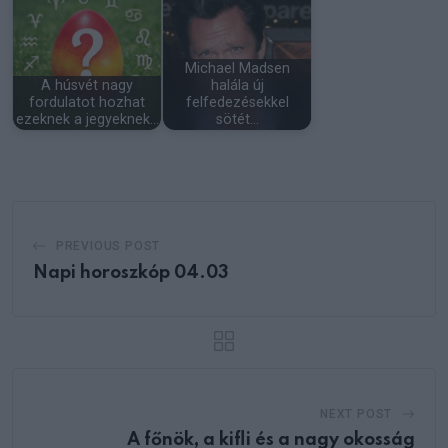
Michael Madsen
A húsvét nagy
halála új
fordulatot hozhat
felfedezésekkel
ezeknek a jegyeknek…
sötét…
PREVIOUS POST
Napi horoszkóp 04.03
NEXT POST
A főnök, a kifli és a nagy okosság