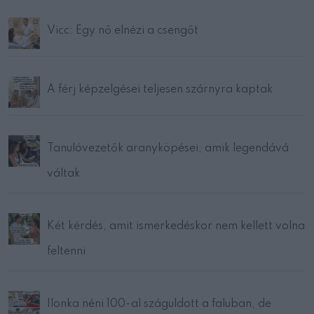
Vicc: Egy nő elnézi a csengőt
A férj képzelgései teljesen szárnyra kaptak
Tanulóvezetők aranyköpései, amik legendává
váltak
Két kérdés, amit ismerkedéskor nem kellett volna
feltenni
Ilonka néni 100-al száguldott a faluban, de