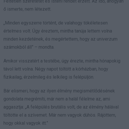
Feltétlen szeretetet és isteni rendet érzett. Az idő, ahogyan
ő ismerte, nem létezett.
„Minden egyszerre történt, de valahogy tökéletesen
értelmes volt. Úgy éreztem, mintha tanúja lettem volna
minden kezdetének, és megértettem, hogy az univerzum
számokból áll” – mondta.
Amikor visszatért a testébe, úgy érezte, mintha hónapokig
távol lett volna. Négy napot töltött a kórházban, hogy
fizikailag, érzelmileg és lelkileg is felépüljön.
Bár elismeri, hogy az ilyen élmény megismétlődésének
gondolata megrémíti, már nem a halál félelme az, ami
aggasztja: „A felépülés brutális volt, de az élmény hálával
töltötte el a szívemet. Már nem vagyok dühös. Rájöttem,
hogy okkal vagyok itt.”