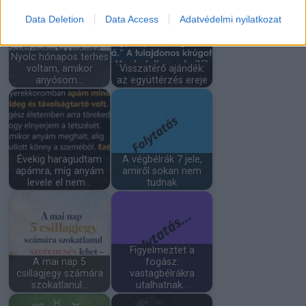
Data Deletion
Data Access
Adatvédelmi nyilatkozat
Nyolc hónapos terhes
voltam, amikor
Visszatérő ajándék:
anyósom…
az együttérzés ereje
Évekig haragudtam
A végbélrák 7 jele,
apámra, míg anyám
amiről sokan nem
levele el nem…
tudnak
Figyelmeztet a
A mai nap 5
fogász:
csillagjegy számára
vastagbélrákra
szokatlanul…
utalhatnak…