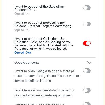
consent section.
I want to opt-out of the Sale of my
Personal Data.
Opted In
Egy nő videózni
8 dolog, amit bűn
I want to opt-out of processing my
kezdett, miközben a
kölcsönadni:
Personal Data for Targeted Advertising.
strandon…
szegénységet és…
Opted In
I want to opt-out of Collection, Use,
Retention, Sale, and/or Sharing of my
Personal Data that Is Unrelated with the
Purposes for which it was collected.
Opted Out
A műhely Wall Street-i
Megvannak az áprilisi
farkasa az eltűnt
szerencsenapok:
húszezres nyomában
mutatjuk,…
Google consents
I want to allow Google to enable storage
related to advertising like cookies on web or
device identifiers in apps.
Fáradtság, fájdalom,
A kamasz fiú azt
I want to allow my user data to be sent to
alvászavar: amikor a
hitte, hogy túljárt a
Google for online advertising purposes.
tested…
pap apja eszén
I want to allow Google to send me