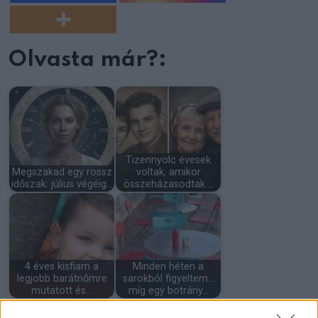
Olvasta már?:
Tizennyolc évesek
Megszakad egy rossz
voltak, amikor
időszak: július végéig…
összeházasodtak.…
4 éves kisfiam a
Minden héten a
legjobb barátnőmre
sarokból figyeltem…
mutatott és…
míg egy botrány…