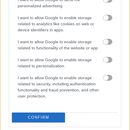
personalized advertising.
I want to allow Google to enable storage
A férjem arra kért,
Hatalmas robbanás
related to analytics like cookies on web or
hogy aludjak a
rázta meg Európa
device identifiers in apps.
garázsban, amíg…
egyik…
I want to allow Google to enable storage
related to functionality of the website or app.
I want to allow Google to enable storage
related to personalization.
Hat évvel azután,
Minden ujjunk egy
hogy elvesztettem az
szervhez kapcsolódik.
egyik…
Itt a nagy…
I want to allow Google to enable storage
related to security, including authentication
functionality and fraud prevention, and other
user protection.
A cukorbetegség 10
A 13 éves lányom kis
furcsa tünete, amiről
asztalt tett ki az
CONFIRM
csak nagyon…
udvarra,…