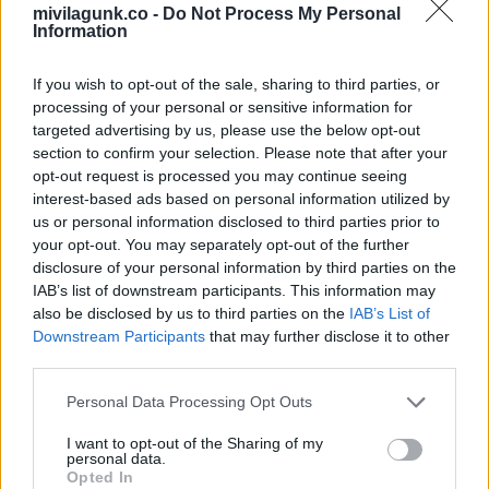
mivilagunk.co -
Do Not Process My Personal
Information
If you wish to opt-out of the sale, sharing to third parties, or
15 éve eltemettem a
3 évesen fogadtam
fiamat, aztán
örökbe a kislányt egy
processing of your personal or sensitive information for
felvettem egy…
halálos…
targeted advertising by us, please use the below opt-out
section to confirm your selection. Please note that after your
opt-out request is processed you may continue seeing
interest-based ads based on personal information utilized by
us or personal information disclosed to third parties prior to
your opt-out. You may separately opt-out of the further
A feleségem ikreknek
A padláson találtam
adott életet, mégis
egy 1991-es levelet
disclosure of your personal information by third parties on the
teljesen…
az első…
IAB’s list of downstream participants. This information may
also be disclosed by us to third parties on the
IAB’s List of
Downstream Participants
that may further disclose it to other
third parties.
Évekig gúnyoltak az
Please note that this website/app uses one or more Google
Personal Data Processing Opt Outs
osztálytársaim a
A férjem temetésén
services and may gather and store information including but
menzás nagymamám
kinyitottam a
not limited to your visit or usage behaviour. You may click to
I want to opt-out of the Sharing of my
miatt.
koporsót, hogy ott…
personal data.
grant or deny consent to Google and its third-party tags to
Opted In
use your data for below specified purposes in below Google