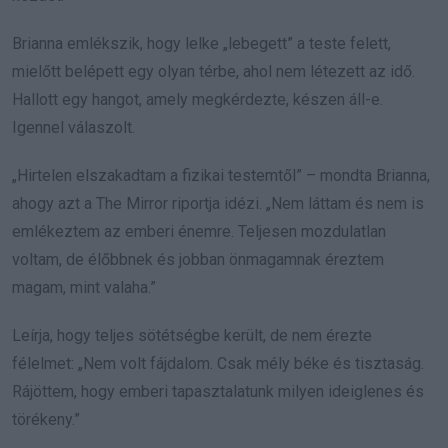
Brianna emlékszik, hogy lelke „lebegett” a teste felett,
mielőtt belépett egy olyan térbe, ahol nem létezett az idő.
Hallott egy hangot, amely megkérdezte, készen áll-e.
Igennel válaszolt.
„Hirtelen elszakadtam a fizikai testemtől” – mondta Brianna,
ahogy azt a The Mirror riportja idézi. „Nem láttam és nem is
emlékeztem az emberi énemre. Teljesen mozdulatlan
voltam, de élőbbnek és jobban önmagamnak éreztem
magam, mint valaha.”
Leírja, hogy teljes sötétségbe került, de nem érezte
félelmet: „Nem volt fájdalom. Csak mély béke és tisztaság.
Rájöttem, hogy emberi tapasztalatunk milyen ideiglenes és
törékeny.”