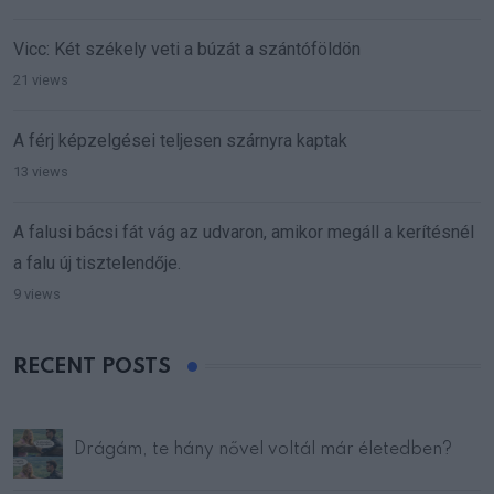
Vicc: Két székely veti a búzát a szántóföldön
21 views
A férj képzelgései teljesen szárnyra kaptak
13 views
A falusi bácsi fát vág az udvaron, amikor megáll a kerítésnél
a falu új tisztelendője.
9 views
RECENT POSTS
Drágám, te hány nővel voltál már életedben?