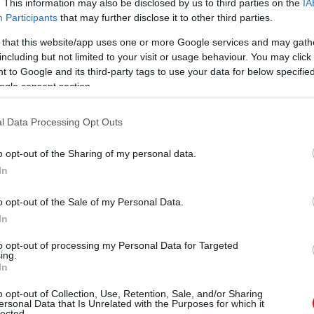
d kipihenten, estére pedig úgy érzi, mintha minden ereje e
. This information may also be disclosed by us to third parties on the
IA
Participants
that may further disclose it to other third parties.
mfeszülés vagy az alvászavar válik állandó kísérővé. Ilyen
en, ami teljesen érthető. Az viszont már kevesebbek fejéb
 that this website/app uses one or more Google services and may gath
including but not limited to your visit or usage behaviour. You may click 
 jelentkeznek. A test ugyanis gyakran előbb jelez, mint a
 to Google and its third-party tags to use your data for below specifi
ogle consent section.
l Data Processing Opt Outs
gy a visszatérő, nehezen magyarázható fájdalmak nem ritka pana
o opt-out of the Sharing of my personal data.
e lehet, hogy valamilyen probléma áll a háttérben, a NIMH és a 
In
lelki, hanem testi tünetekkel is járhat. Ide tartozhatnak a különf
o opt-out of the Sale of my Personal Data.
lborulása és a tartós energiahiány is.
In
to opt-out of processing my Personal Data for Targeted
ing.
In
 fajta, ami egy nehezebb nap után elmúlik, hanem az, amelyik p
n, aki nehezen alszik el, más hajnalban felébred, megint más túl
o opt-out of Collection, Use, Retention, Sale, and/or Sharing
ersonal Data that Is Unrelated with the Purposes for which it
hoz testi fájdalmak is társulhatnak, például fejfájás, hátfájás,
lected.