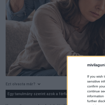
mivilagun
If you wish 
sensitive in
Ezt olvasta már?
confirm you
continue se
Egy tanulmány szerint azok a férfiak, akik havonta ilyen
information 
further disc