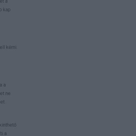
et a
b kap
ll kérni.
a a
et ne
et.
kinthető
ti a