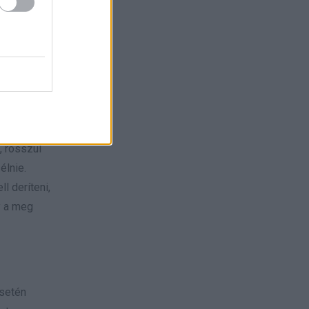
aléka él
igetelt,
sti
, rosszul
élnie.
l deríteni,
y a meg
esetén