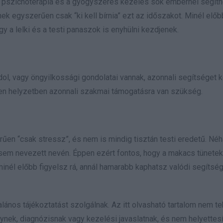
y a pszichoterápia és a gyógyszeres kezelés sok embernél segíth
ek egyszerűen csak “ki kell bírnia” ezt az időszakot. Minél előb
y a lelki és a testi panaszok is enyhülni kezdjenek.
ol, vagy öngyilkossági gondolatai vannak, azonnali segítséget ke
yen helyzetben azonnali szakmai támogatásra van szükség.
űen “csak stressz”, és nem is mindig tisztán testi eredetű. Néh
 sem nevezett nevén. Éppen ezért fontos, hogy a makacs tünetek
 minél előbb figyelsz rá, annál hamarabb kaphatsz valódi segítség
alános tájékoztatást szolgálnak. Az itt olvasható tartalom nem te
nek, diagnózisnak vagy kezelési javaslatnak, és nem helyettesí