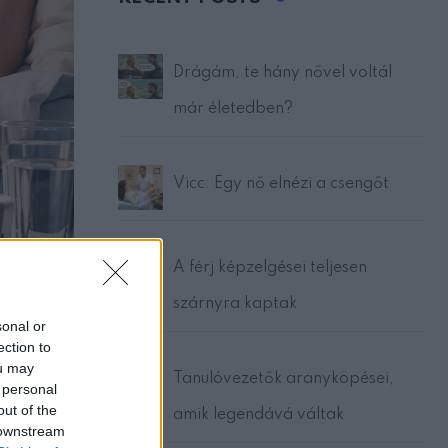
Drágám, te hány nővel voltál
már életedben?
Vicc: Egy nő elnézi a csengőt
A férj képzelgései teljesen
szárnyra kaptak
sonal or
ection to
ou may
Tanulóvezetők aranyköpései,
 personal
 kitéve.
out of the
amik legendává váltak
 downstream