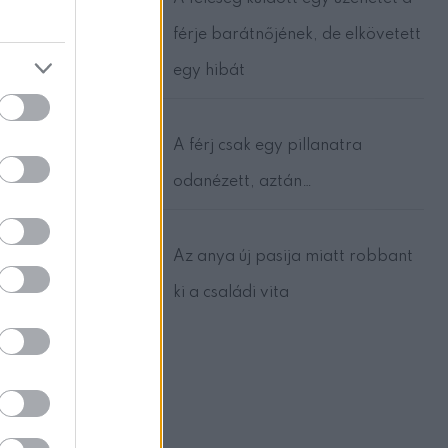
ütt járhat.
férje barátnőjének, de elkövetett
egy hibát
 nem
A férj csak egy pillanatra
 a
agy
odanézett, aztán…
Az anya új pasija miatt robbant
ki a családi vita
. A WHO
sti
sorban