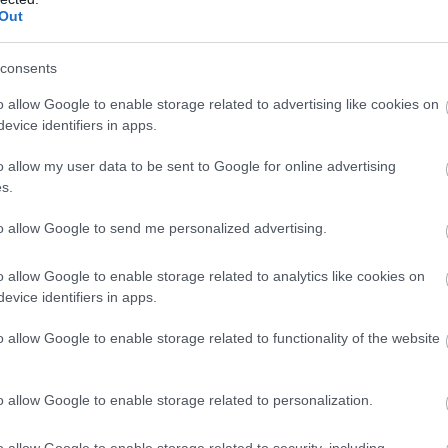
Out
. Az étvágy is megváltozhat, ami fogyással vagy hízással is egy
consents
o allow Google to enable storage related to advertising like cookies on
tásra nem feltétlenül kapcsolódnak hangulati problémához. Sokan
evice identifiers in apps.
történik, hanem egyszerűen azt érzik, hogy valami nincs rendben
o allow my user data to be sent to Google for online advertising
dalom vagy akár a szívdobogásérzés mögött is állhat depresszió v
s.
 élesen szétválasztani.
to allow Google to send me personalized advertising.
o allow Google to enable storage related to analytics like cookies on
evice identifiers in apps.
int mély szomorúságról, pedig a kép ennél jóval összetettebb
ságot és koncentrációs nehézséget is okozhat, a NIMH pedig a te
o allow Google to enable storage related to functionality of the website
tek közé sorolja. Vagyis előfordulhat, hogy valaki nem is első
agy hosszabb ideje nincs jól.
o allow Google to enable storage related to personalization.
o allow Google to enable storage related to security, including