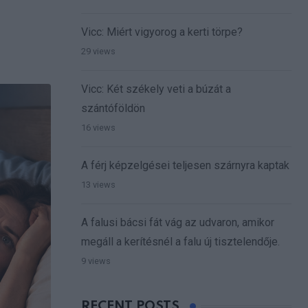
Vicc: Miért vigyorog a kerti törpe?
29 views
Vicc: Két székely veti a búzát a
szántóföldön
16 views
A férj képzelgései teljesen szárnyra kaptak
13 views
A falusi bácsi fát vág az udvaron, amikor
megáll a kerítésnél a falu új tisztelendője.
9 views
RECENT POSTS