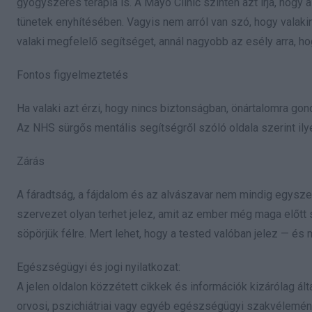
gyógyszeres terápia is. A Mayo Clinic szintén azt írja, hog
tünetek enyhítésében. Vagyis nem arról van szó, hogy valakin
valaki megfelelő segítséget, annál nagyobb az esély arra, hog
Fontos figyelmeztetés
Ha valaki azt érzi, hogy nincs biztonságban, önártalomra gond
Az NHS sürgős mentális segítségről szóló oldala szerint il
Zárás
A fáradtság, a fájdalom és az alvászavar nem mindig egyszer
szervezet olyan terhet jelez, amit az ember még maga előtt
söpörjük félre. Mert lehet, hogy a tested valóban jelez — és
Egészségügyi és jogi nyilatkozat:
A jelen oldalon közzétett cikkek és információk kizárólag ált
orvosi, pszichiátriai vagy egyéb egészségügyi szakvélemény