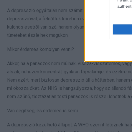
authenti
A depresszió egyáltalán nem számít ritka problémának. A W
depresszióval, a felnőttek körében ez az arány még magasabb,
különös esetről van szó, hanem olyan állapotról, amely nagyo
tüneteket észlelnek magukon.
Mikor érdemes komolyan venni?
Akkor, ha a panaszok nem múlnak, vissza-visszatérnek, vagy m
alszik, nehezen koncentrál, gyakran fáj valamije, és ezekre
Nem azért, mert biztosan depresszió áll a háttérben, hanem az
mi okozza őket. Az NHS is hangsúlyozza, hogy az állandó fá
nem szűnő, tisztázatlan testi panaszok is részei lehetnek a
Van segítség, és érdemes is kérni
A depresszió kezelhető állapot. A WHO szerint léteznek ha