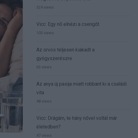
324 views
Vicc: Egy nő elnézi a csengőt
103 views
Az orvos teljesen kiakadt a
gyógyszerészre
63 views
Az anya új pasija miatt robbant ki a családi
vita
48 views
Vicc: Drágám, te hány nővel voltál már
életedben?
47 views