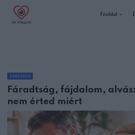
Skip
to
Főoldal
É
content
EGÉSZSÉG
Fáradtság, fájdalom, alvász
nem érted miért