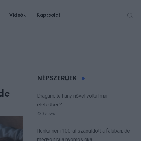
Videók
Kapcsolat
NÉPSZERŰEK
 de
Drágám, te hány nővel voltál már
életedben?
430 views
Ilonka néni 100-al száguldott a faluban, de
megvolt rá a nyomós oka