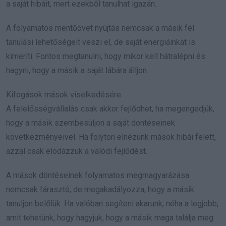
a saját hibáit, mert ezekből tanulhat igazán.
A folyamatos mentőövet nyújtás nemcsak a másik fél
tanulási lehetőségeit veszi el, de saját energiáinkat is
kimeríti. Fontos megtanulni, hogy mikor kell hátralépni és
hagyni, hogy a másik a saját lábára álljon.
Kifogások mások viselkedésére
A felelősségvállalás csak akkor fejlődhet, ha megengedjük,
hogy a másik szembesüljön a saját döntéseinek
következményeivel. Ha folyton elnézünk mások hibái felett,
azzal csak elodázzuk a valódi fejlődést.
A mások döntéseinek folyamatos megmagyarázása
nemcsak fárasztó, de megakadályozza, hogy a másik
tanuljon belőlük. Ha valóban segíteni akarunk, néha a legjobb,
amit tehetünk, hogy hagyjuk, hogy a másik maga találja meg