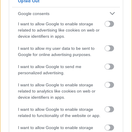
Opted Out
A csillagok ma estére
extra energiát adnak
— de nem…
Napi horoszkóp 03.30
Google consents
I want to allow Google to enable storage
related to advertising like cookies on web or
device identifiers in apps.
A húsvét nagy
I want to allow my user data to be sent to
9 jel, hogy nem ez az
fordulatot hozhat
Google for online advertising purposes.
első életed a Földön:…
ezeknek a jegyeknek…
I want to allow Google to send me
personalized advertising.
I want to allow Google to enable storage
related to analytics like cookies on web or
Április 7. horoszkóp:
A rák egyre
nem minden
fiatalabbakat támad:
device identifiers in apps.
csillagjegy ússza…
Ez a 2 élelmiszer a…
I want to allow Google to enable storage
related to functionality of the website or app.
I want to allow Google to enable storage