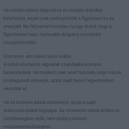
Ha minden kérést teljesítesz és minden drámába
belefolysz, azzal csak szétszóródik a figyelmed és az
energiád. Ne félj nemet mondani, ha úgy érzed, hogy a
figyelmedet más, fontosabb dolgokra szeretnéd
összpontosítani.
Elismerés, ami neked kerül sokba
A külső elismerés vágyának csapdájába könnyen
beleeshetünk. Ha mindent csak azért teszünk, hogy mások
jóváhagyását elnyerjük, azzal saját belső fegyelmünket
veszítjük el.
Ha túl könnyen adunk elismerést, azzal a saját
önbecsülésünket koptatjuk. Az elismerés valódi értéke az
őszinteségben rejlik, nem pedig a könnyű
megszerezhetőségben.