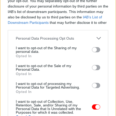
your opt-out. You may separately opt-out of the further
Olvasta már?:
disclosure of your personal information by third parties on the
IAB’s list of downstream participants. This information may
also be disclosed by us to third parties on the
IAB’s List of
Downstream Participants
that may further disclose it to other
third parties.
Please note that this website/app uses one or more Google
Personal Data Processing Opt Outs
Közbelépnek az
Ezt a 8 dolgot ne add
services and may gather and store information including but
égiek: ezeknek a
kölcsön senkinek,
not limited to your visit or usage behaviour. You may click to
I want to opt-out of the Sharing of my
csillagjegyeknek…
mert a…
personal data.
grant or deny consent to Google and its third-party tags to
Opted In
use your data for below specified purposes in below Google
consent section.
I want to opt-out of the Sale of my
Personal Data.
Opted In
Eksztázisba esett a
I want to opt-out of processing my
Megszakad egy rossz
jósnő: hatalmas
Personal Data for Targeted Advertising.
időszak: július végéig…
lehetőségeket…
Opted In
I want to opt-out of Collection, Use,
Retention, Sale, and/or Sharing of my
Personal Data that Is Unrelated with the
Purposes for which it was collected.