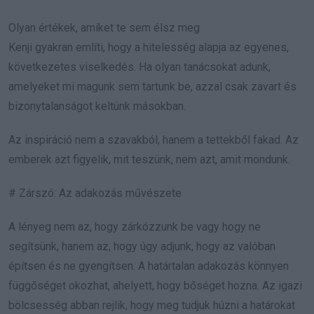
Olyan értékek, amiket te sem élsz meg
Kenji gyakran említi, hogy a hitelesség alapja az egyenes,
következetes viselkedés. Ha olyan tanácsokat adunk,
amelyeket mi magunk sem tartunk be, azzal csak zavart és
bizonytalanságot keltünk másokban.
Az inspiráció nem a szavakból, hanem a tettekből fakad. Az
emberek azt figyelik, mit teszünk, nem azt, amit mondunk.
# Zárszó: Az adakozás művészete
A lényeg nem az, hogy zárkózzunk be vagy hogy ne
segítsünk, hanem az, hogy úgy adjunk, hogy az valóban
építsen és ne gyengítsen. A határtalan adakozás könnyen
függőséget okozhat, ahelyett, hogy bőséget hozna. Az igazi
bölcsesség abban rejlik, hogy meg tudjuk húzni a határokat