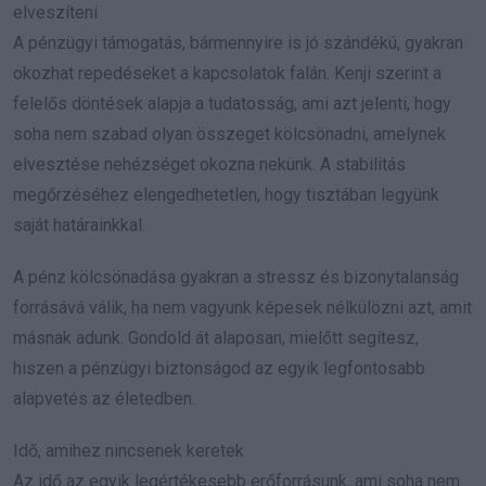
elveszíteni
A pénzügyi támogatás, bármennyire is jó szándékú, gyakran
okozhat repedéseket a kapcsolatok falán. Kenji szerint a
felelős döntések alapja a tudatosság, ami azt jelenti, hogy
soha nem szabad olyan összeget kölcsönadni, amelynek
elvesztése nehézséget okozna nekünk. A stabilitás
megőrzéséhez elengedhetetlen, hogy tisztában legyünk
saját határainkkal.
A pénz kölcsönadása gyakran a stressz és bizonytalanság
forrásává válik, ha nem vagyunk képesek nélkülözni azt, amit
másnak adunk. Gondold át alaposan, mielőtt segítesz,
hiszen a pénzügyi biztonságod az egyik legfontosabb
alapvetés az életedben.
Idő, amihez nincsenek keretek
Az idő az egyik legértékesebb erőforrásunk, ami soha nem