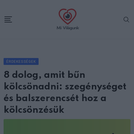
Skip
to
content
ÉRDEKESSÉGEK
8 dolog, amit bűn
kölcsönadni: szegénységet
és balszerencsét hoz a
kölcsönzésük