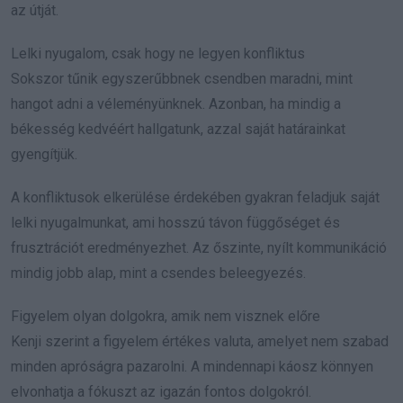
az útját.
Lelki nyugalom, csak hogy ne legyen konfliktus
Sokszor tűnik egyszerűbbnek csendben maradni, mint
hangot adni a véleményünknek. Azonban, ha mindig a
békesség kedvéért hallgatunk, azzal saját határainkat
gyengítjük.
A konfliktusok elkerülése érdekében gyakran feladjuk saját
lelki nyugalmunkat, ami hosszú távon függőséget és
frusztrációt eredményezhet. Az őszinte, nyílt kommunikáció
mindig jobb alap, mint a csendes beleegyezés.
Figyelem olyan dolgokra, amik nem visznek előre
Kenji szerint a figyelem értékes valuta, amelyet nem szabad
minden apróságra pazarolni. A mindennapi káosz könnyen
elvonhatja a fókuszt az igazán fontos dolgokról.