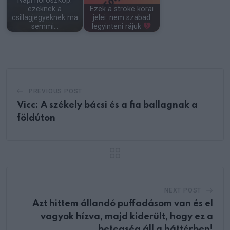
Napi horoszkóp:
ezeknek a
Ezek a stroke korai
csillagjegyeknek ma
jelei: nem szabad
semmi…
legyinteni rájuk
PREVIOUS POST
Vicc: A székely bácsi és a fia ballagnak a
földúton
NEXT POST
Azt hittem állandó puffadásom van és el
vagyok hízva, majd kiderült, hogy ez a
betegség áll a háttérben!