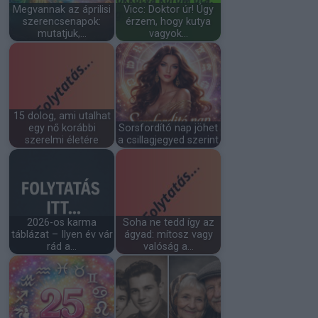
Megvannak az áprilisi
Vicc: Doktor úr! Úgy
szerencsenapok:
érzem, hogy kutya
mutatjuk,…
vagyok…
15 dolog, ami utalhat
egy nő korábbi
Sorsfordító nap jöhet
szerelmi életére
a csillagjegyed szerint
2026-os karma
Soha ne tedd így az
táblázat – Ilyen év vár
ágyad: mítosz vagy
rád a…
valóság a…