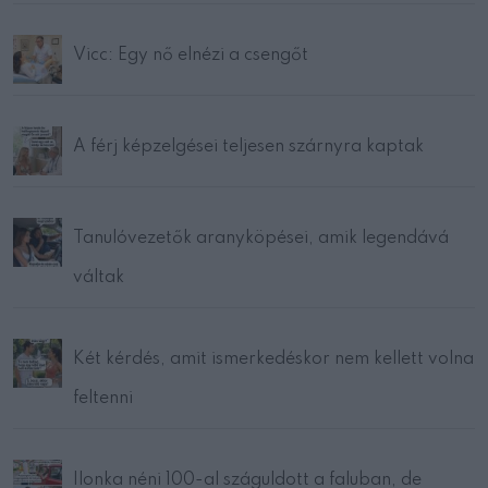
Vicc: Egy nő elnézi a csengőt
A férj képzelgései teljesen szárnyra kaptak
Tanulóvezetők aranyköpései, amik legendává
váltak
Két kérdés, amit ismerkedéskor nem kellett volna
feltenni
Ilonka néni 100-al száguldott a faluban, de