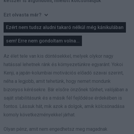
kétszer is átgondolni, mielőtt kölcsönadjuk
Ezt olvasta már?
Ezért nem tudsz aludni takaró nélkül még kánikulában
sem! Erre nem gondoltam volna...
Az élet tele van kis döntésekkel, melyek olykor nagy
hatással lehetnek ránk és környezetünkre egyaránt. Yokoi
Kenji, a japán-kolumbiai motivációs előadó szavai szerint,
néha a legjobb, amit tehetünk, hogy nemet mondunk
bizonyos kérésekre. Bár elsőre önzőnek tűnhet, valójában a
saját stabilitásunk és a másik fél fejlődése érdekében is
fontos. Lássuk hát, mik azok a dolgok, amik kölcsönadása
komoly következményekkel járhat.
Olyan pénz, amit nem engedhetsz meg magadnak