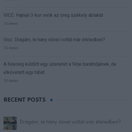
VICC: Hajnali 3-kor verik az öreg székely ablakát
13 views
Vicc: Drágám, te hány nővel voltál már életedben?
13 views
A feleség küldött egy üzenetet a férje barátnőjének, de
elkövetett egy hibát
10 views
RECENT POSTS
Drágám, te hány nővel voltál már életedben?