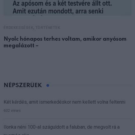
,
ÉRDEKESSÉGEK
TÖRTÉNETEK
Nyolc hónapos terhes voltam, amikor anyósom
megalázott –
NÉPSZERŰEK
Két kérdés, amit ismerkedéskor nem kellett volna feltenni
632 views
Ilonka néni 100-al száguldott a faluban, de megvolt rá a