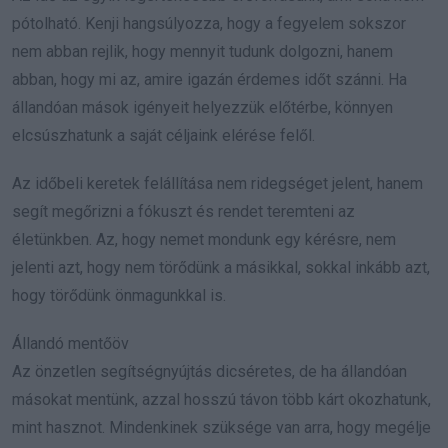
pótolható. Kenji hangsúlyozza, hogy a fegyelem sokszor
nem abban rejlik, hogy mennyit tudunk dolgozni, hanem
abban, hogy mi az, amire igazán érdemes időt szánni. Ha
állandóan mások igényeit helyezzük előtérbe, könnyen
elcsúszhatunk a saját céljaink elérése felől.
Az időbeli keretek felállítása nem ridegséget jelent, hanem
segít megőrizni a fókuszt és rendet teremteni az
életünkben. Az, hogy nemet mondunk egy kérésre, nem
jelenti azt, hogy nem törődünk a másikkal, sokkal inkább azt,
hogy törődünk önmagunkkal is.
Állandó mentőöv
Az önzetlen segítségnyújtás dicséretes, de ha állandóan
másokat mentünk, azzal hosszú távon több kárt okozhatunk,
mint hasznot. Mindenkinek szüksége van arra, hogy megélje