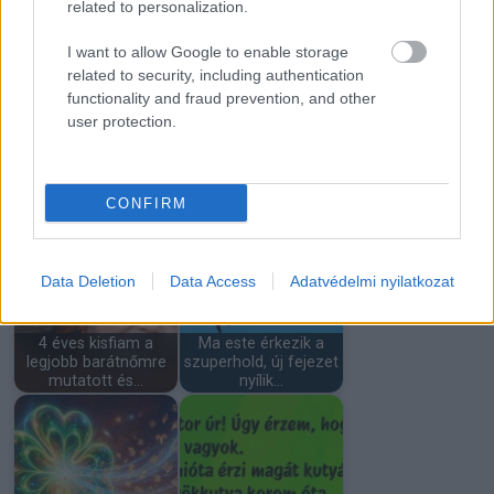
related to personalization.
„Ez a te kereszted az
Adatvédelmi
életedben, a
nyilatkozat
csillagjegyed alapján.”
I want to allow Google to enable storage
related to security, including authentication
functionality and fraud prevention, and other
user protection.
Figyelmeztet a
A mai nap 5
fogász:
csillagjegy számára
vastagbélrákra
CONFIRM
szokatlanul…
utalhatnak…
Data Deletion
Data Access
Adatvédelmi nyilatkozat
4 éves kisfiam a
Ma este érkezik a
legjobb barátnőmre
szuperhold, új fejezet
mutatott és…
nyílik…