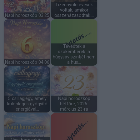
Tizennyolc évesek
voltak, amikor
Napi horoszkóp 03.25
összeházasodtak.…
Tévedtek a
szakemberek: a
húgysav szintjét nem
Napi horoszkóp 04.06
a hús…
5 csillagjegy, amely
Napi horoszkóp
különleges gyógyító
hétfőre, 2026.
energiával…
március 23-ra