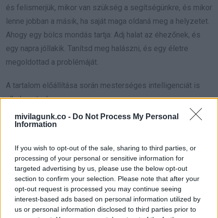
és felismerjük, mikor van szükség a segítségünkre, és mikor
lenne jobban a másik, ha saját maga oldaná meg a helyzetet.
Ahogy egy bölcs mondás tartja: Adj halat az éhezőnek, és
egy napra jóllakik. Tanítsd meg halászni, és egy életre
megoldottad a problémáját.
A tartalom előállítása során mesterséges intelligenciát is
alkalmaztunk.
mivilagunk.co -
Do Not Process My Personal
Forrás: tudnodkell.info
Information
If you wish to opt-out of the sale, sharing to third parties, or
processing of your personal or sensitive information for
Tetszett? Oszd meg az ismerőseiddel is!
targeted advertising by us, please use the below opt-out
section to confirm your selection. Please note that after your
opt-out request is processed you may continue seeing
interest-based ads based on personal information utilized by
us or personal information disclosed to third parties prior to