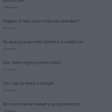
nyomós oka
154 views
Drágám, te hány nővel voltál már életedben?
30 views
Az anya új pasija miatt robbant ki a családi vita
25 views
Vicc: Miért vigyorog a kerti törpe?
21 views
Vicc: Egy nő elnézi a csengőt
16 views
Az orvos teljesen kiakadt a gyógyszerészre
14 views