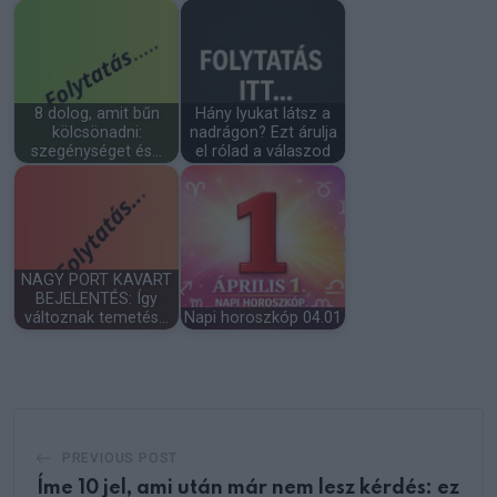
8 dolog, amit bűn
Hány lyukat látsz a
kölcsönadni:
nadrágon? Ezt árulja
szegénységet és…
el rólad a válaszod
NAGY PORT KAVART
BEJELENTÉS: Így
változnak temetés…
Napi horoszkóp 04.01
PREVIOUS POST
Íme 10 jel, ami után már nem lesz kérdés: ez