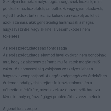
Sok olyan termék, amelyet egészségesnek hiszünk, mint
például a müzliszeletek, smoothie-k vagy gyümölcslevek,
rejtett fruktózt tartalmaz. Ez különösen veszélyes lehet
azok számára, akik genetikailag hajlamosak a magas
húgysavszintre, vagy akiknél a veseműködés nem
tökéletes.
Az egészségtudatosság fontossága
Az egészségtudatos életmód hívei gyakran nem gondolnak
arra, hogy az alacsony zsírtartalmú feliratok mögött rejlő
cukor- és sómennyiség valójában veszélyes lehet a
húgysav szempontjából. Az egészségmegőrzés érdekében
érdemes odafigyelni a rejtett fruktóztartalomra és a
sóbevitel mértékére, mivel ezek az összetevők hosszú
távon komoly egészségügyi problémákhoz vezethetnek.
A genetika szerepe