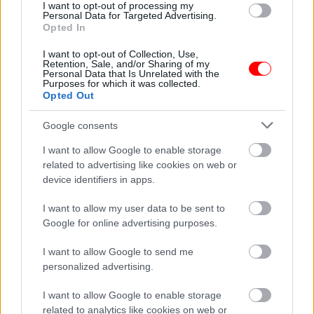
I want to opt-out of processing my
Personal Data for Targeted Advertising.
Opted In
I want to opt-out of Collection, Use,
Rákot és
Retention, Sale, and/or Sharing of my
cukorbetegséget
Tizennyolc évesek
Personal Data that Is Unrelated with the
okoz, mégis így alszol
voltak, amikor
Purposes for which it was collected.
éjszaka
összeházasodtak.…
Opted Out
Google consents
I want to allow Google to enable storage
related to advertising like cookies on web or
Közbelépnek az
5 csillagjegy, amely
device identifiers in apps.
égiek: ezeknek a
különleges gyógyító
csillagjegyeknek…
energiával…
I want to allow my user data to be sent to
Google for online advertising purposes.
I want to allow Google to send me
personalized advertising.
Fáradtság, fájdalom,
Amiről sokan nem
alvászavar: amikor a
tudnak – Izzadással
I want to allow Google to enable storage
tested…
kezdődik, majd…
related to analytics like cookies on web or