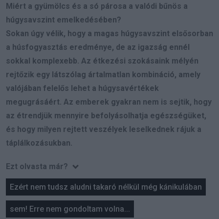
Miért a gyümölcs és a só párosa a valódi bűnös a
húgysavszint emelkedésében?
Sokan úgy vélik, hogy a magas húgysavszint elsősorban
a húsfogyasztás eredménye, de az igazság ennél
sokkal komplexebb. Az étkezési szokásaink mélyén
rejtőzik egy látszólag ártalmatlan kombináció, amely
valójában felelős lehet a húgysavértékek
megugrásáért. Az emberek gyakran nem is sejtik, hogy
az étrendjük mennyire befolyásolhatja egészségüket,
és hogy milyen rejtett veszélyek leselkednek rájuk a
táplálkozásukban.
Ezt olvasta már?
Ezért nem tudsz aludni takaró nélkül még kánikulában
sem! Erre nem gondoltam volna...