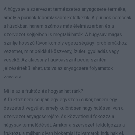
A húgysav a szervezet természetes anyagcsere-terméke,
amely a purinok lebomlásából keletkezik. A purinok nemcsak
a húsokban, hanem számos más élelmiszerben és a
szervezet sejtjeiben is megtalálhatók. A húgysav magas
szintje hosszú távon komoly egészségügyi problémákhoz
vezethet, mint például köszvény, ízületi gyulladás vagy
vesekő. Az alacsony húgysavszint pedig szintén
jelzésértékű lehet, utalva az anyagcsere folyamatok
zavarára.
Mi is az a fruktóz és hogyan hat ránk?
A fruktóz nem csupán egy egyszerű cukor, hanem egy
összetett vegyület, amely különösen nagy hatással van a
szervezet anyagcseréjére, és közvetlenül fokozza a
húgysav termelődését. Amikor a szervezet feldolgozza a
fruktózt, a májban olyan biokémiai folyamatok indulnak el,