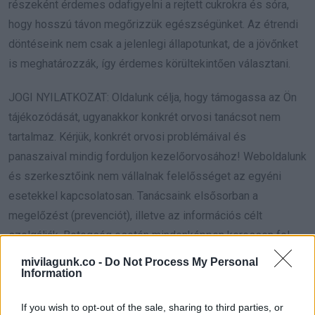
részeként érdemes odafigyelni a rejtett cukrokra és sóra,
hogy hosszú távon megőrizzük egészségünket. Az étrendi
döntéseink nem csak a jelenlegi állapotunkat, de a jövőnket
is meghatározzák, így érdemes körültekintően választani.
JOGI NYILATKOZAT: Oldalunk célja, hogy támogassa az Ön
tájékozódását, ugyanakkor konkrét orvosi tanácsot nem
tartalmaz. Kérjük, konkrét orvosi problémáival és
panaszaival mindig forduljon kezelőorvosához! Weboldalunk
és szerkesztőink nem vállalnak felelősséget az egyéni
esetekkel kapcsolatosan. Tanácsaink elsősorban a
megelőzést (prevenciót), illetve az információs célt
szolgálják. Betegség esetén mindenképpen keressen fel
orvost, és kövesse az általa adott útmutatásokat!
mivilagunk.co -
Do Not Process My Personal
Information
A tartalom előállítása során mesterséges intelligenciát is
alkalmaztunk.
If you wish to opt-out of the sale, sharing to third parties, or