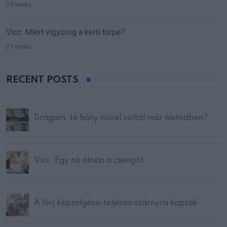
24 views
Vicc: Miért vigyorog a kerti törpe?
21 views
RECENT POSTS
Drágám, te hány nővel voltál már életedben?
Vicc: Egy nő elnézi a csengőt
A férj képzelgései teljesen szárnyra kaptak