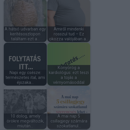
A hátsó udvarban egy
Amiről mindenki
kerítésoszlopon
rosszul tud – Ez
találtam ezt a…
okozza valójában a…
Könyörög a
Napi egy csésze:
kardiológus: ezt teszi
természetes ital, ami
a tojás a
éjszaka…
vérnyomásoddal
10 dolog, amely
A mai nap 5
örökre megváltozik,
csillagjegy számára
miután…
szokatlanul…