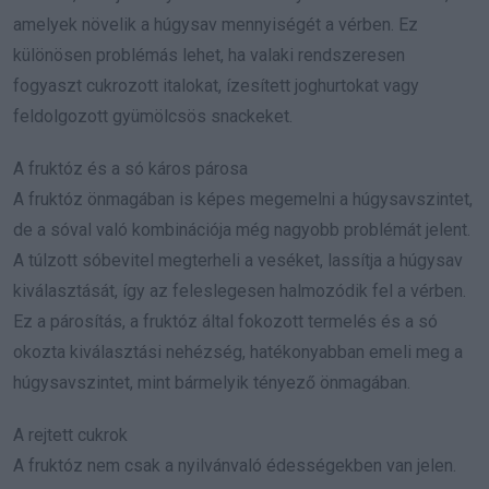
amelyek növelik a húgysav mennyiségét a vérben. Ez
különösen problémás lehet, ha valaki rendszeresen
fogyaszt cukrozott italokat, ízesített joghurtokat vagy
feldolgozott gyümölcsös snackeket.
A fruktóz és a só káros párosa
A fruktóz önmagában is képes megemelni a húgysavszintet,
de a sóval való kombinációja még nagyobb problémát jelent.
A túlzott sóbevitel megterheli a veséket, lassítja a húgysav
kiválasztását, így az feleslegesen halmozódik fel a vérben.
Ez a párosítás, a fruktóz által fokozott termelés és a só
okozta kiválasztási nehézség, hatékonyabban emeli meg a
húgysavszintet, mint bármelyik tényező önmagában.
A rejtett cukrok
A fruktóz nem csak a nyilvánvaló édességekben van jelen.