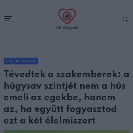
Skip
to
content
ÉRDEKESSÉGEK
Tévedtek a szakemberek: a
húgysav szintjét nem a hús
emeli az egekbe, hanem
az, ha együtt fogyasztod
ezt a két élelmiszert