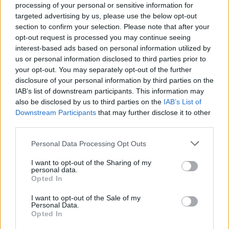
processing of your personal or sensitive information for
targeted advertising by us, please use the below opt-out
Forrás: tudnodkell.info
section to confirm your selection. Please note that after your
opt-out request is processed you may continue seeing
interest-based ads based on personal information utilized by
Tetszett? Oszd meg az ismerőseiddel is!
us or personal information disclosed to third parties prior to
your opt-out. You may separately opt-out of the further
disclosure of your personal information by third parties on the
IAB’s list of downstream participants. This information may
also be disclosed by us to third parties on the
IAB’s List of
Downstream Participants
that may further disclose it to other
third parties.
Olvasta már?:
Please note that this website/app uses one or more Google
Personal Data Processing Opt Outs
services and may gather and store information including but
not limited to your visit or usage behaviour. You may click to
I want to opt-out of the Sharing of my
personal data.
grant or deny consent to Google and its third-party tags to
Opted In
use your data for below specified purposes in below Google
Figyelmeztet a
consent section.
I want to opt-out of the Sale of my
fogász:
Personal Data.
Megszakad egy rossz
vastagbélrákra
Opted In
időszak: július végéig…
utalhatnak…