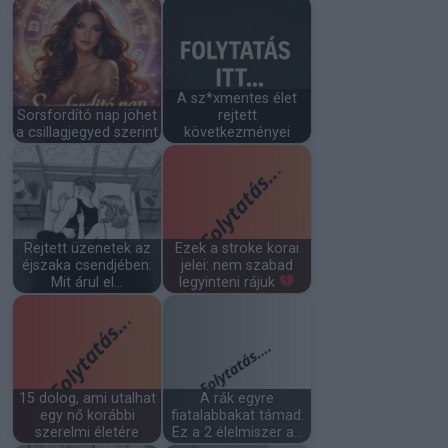
A sz*xmentes élet
Sorsfordító nap jöhet
rejtett
a csillagjegyed szerint
következményei
Rejtett üzenetek az
Ezek a stroke korai
éjszaka csendjében:
jelei: nem szabad
Mit árul el…
legyinteni rájuk
15 dolog, ami utalhat
A rák egyre
egy nő korábbi
fiatalabbakat támad:
szerelmi életére
Ez a 2 élelmiszer a…