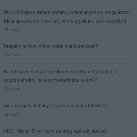
Nyolc hónapos terhes voltam, amikor anyósom megalázott –
Másnap apósom olyat tett, amire egyikünk sem számított
75 views
Drágám, te hány nővel voltál már életedben?
37 views
Rejtett üzenetek az éjszaka csendjében: Mit árul el a
kapcsolatodról, ha a partnered háttal alszik?
29 views
Vicc: Drágám, te hány nővel voltál már életedben?
24 views
VICC: Hajnali 3-kor verik az öreg székely ablakát