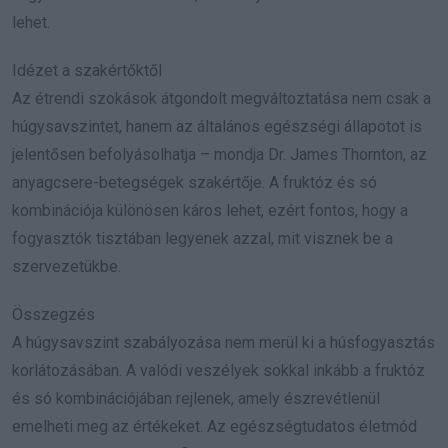
lehet.
Idézet a szakértőktől
Az étrendi szokások átgondolt megváltoztatása nem csak a
húgysavszintet, hanem az általános egészségi állapotot is
jelentősen befolyásolhatja – mondja Dr. James Thornton, az
anyagcsere-betegségek szakértője. A fruktóz és só
kombinációja különösen káros lehet, ezért fontos, hogy a
fogyasztók tisztában legyenek azzal, mit visznek be a
szervezetükbe.
Összegzés
A húgysavszint szabályozása nem merül ki a húsfogyasztás
korlátozásában. A valódi veszélyek sokkal inkább a fruktóz
és só kombinációjában rejlenek, amely észrevétlenül
emelheti meg az értékeket. Az egészségtudatos életmód