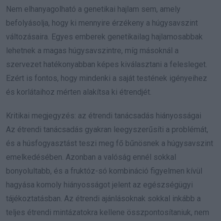
Nem elhanyagolható a genetikai hajlam sem, amely
befolyásolja, hogy ki mennyire érzékeny a húgysavszint
változásaira. Egyes emberek genetikailag hajlamosabbak
lehetnek a magas húgysavszintre, míg másoknál a
szervezet hatékonyabban képes kiválasztani a felesleget.
Ezért is fontos, hogy mindenki a saját testének igényeihez
és korlátaihoz mérten alakítsa ki étrendjét.
Kritikai megjegyzés: az étrendi tanácsadás hiányosságai
Az étrendi tanácsadás gyakran leegyszerűsíti a problémát,
és a húsfogyasztást teszi meg fő bűnösnek a húgysavszint
emelkedésében. Azonban a valóság ennél sokkal
bonyolultabb, és a fruktóz-só kombináció figyelmen kívül
hagyása komoly hiányosságot jelent az egészségügyi
tájékoztatásban. Az étrendi ajánlásoknak sokkal inkább a
teljes étrendi mintázatokra kellene összpontosítaniuk, nem