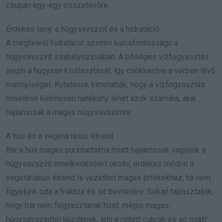
csupán egy-egy összetevőre.
Érdekes tény: a húgysavszint és a hidratáció
A megfelelő hidratáció szintén kulcsfontosságú a
húgysavszint szabályozásában. A bőséges vízfogyasztás
segíti a húgysav kiválasztását, így csökkentve a vérben lévő
mennyiséget. Kutatások kimutatták, hogy a vízfogyasztás
növelése különösen hatékony lehet azok számára, akik
hajlamosak a magas húgysavszintre.
A hús és a vegetáriánus étrend
Bár a hús magas purintartalma miatt hajlamosak vagyunk a
húgysavszint emelkedéséért okolni, érdekes módon a
vegetáriánus étrend is vezethet magas értékekhez, ha nem
figyelünk oda a fruktóz és só bevitelére. Sokan tapasztalják,
hogy bár nem fogyasztanak húst, mégis magas
húgysavszinttel küzdenek, ami a rejtett cukrok és só miatt