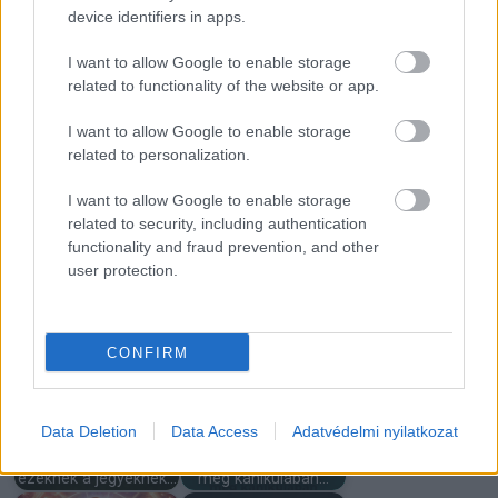
device identifiers in apps.
I want to allow Google to enable storage
related to functionality of the website or app.
Megvannak az áprilisi
9 jel, hogy nem ez az
szerencsenapok:
I want to allow Google to enable storage
első életed a Földön:…
mutatjuk,…
related to personalization.
I want to allow Google to enable storage
related to security, including authentication
functionality and fraud prevention, and other
user protection.
Kevesen tudják: ezért
szeretik szaglászni a
Napi horoszkóp 03.30
kutyák…
CONFIRM
Data Deletion
Data Access
Adatvédelmi nyilatkozat
A húsvét nagy
Ezért nem tudsz
fordulatot hozhat
aludni takaró nélkül
ezeknek a jegyeknek…
még kánikulában…