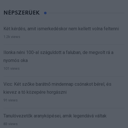
NÉPSZERŰEK
Két kérdés, amit ismerkedéskor nem kellett volna feltenni
1.2k views
Ilonka néni 100-al száguldott a faluban, de megvolt rá a
nyomós oka
101 views
Vicc: Két szőke barátnő mindennap csónakot bérel, és
kievez a tó közepére horgászni
91 views
Tanulóvezetők aranyköpései, amik legendává váltak
83 views