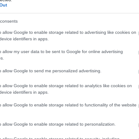
Out
zben intett Sanyinak, hogy tűnjön már el az irodájából a pénzével 
a győztes csata után. És persze a műhelyben még hónapokig azza
consents
o allow Google to enable storage related to advertising like cookies on
evice identifiers in apps.
o allow my user data to be sent to Google for online advertising
s.
to allow Google to send me personalized advertising.
o allow Google to enable storage related to analytics like cookies on
evice identifiers in apps.
o allow Google to enable storage related to functionality of the website
o allow Google to enable storage related to personalization.
o allow Google to enable storage related to security, including