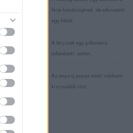
együtt.
férje barátnőjének, de elkövetett
l
egy hibát
A férj csak egy pillanatra
odanézett, aztán…
Az anya új pasija miatt robbant
ki a családi vita