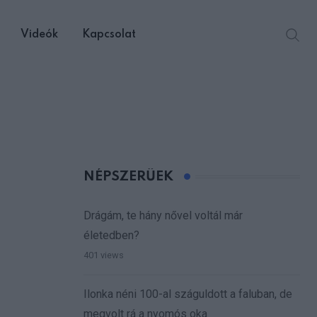
Videók
Kapcsolat
NÉPSZERŰEK
Drágám, te hány nővel voltál már
életedben?
401 views
Ilonka néni 100-al száguldott a faluban, de
megvolt rá a nyomós oka