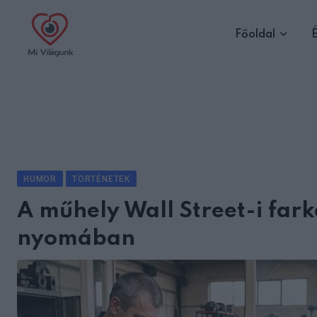
Skip
to
Főoldal
É
content
HUMOR
TÖRTÉNETEK
A műhely Wall Street-i fark
nyomában