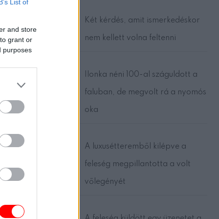
B’s List of
Két kérdés, amit ismerkedéskor
elepedett
er and store
ollat,
nem kellett volna feltenni
to grant or
ed purposes
Ilonka néni 100-al száguldott a
faluban, de megvolt rá a nyomós
oka
, hogy
yobb
agát,
A luxusétteremből kilépve a
feleség megpillantotta a volt
!
vőlegényét
ak még a
rándult,
A feleség küldött egy üzenetet a