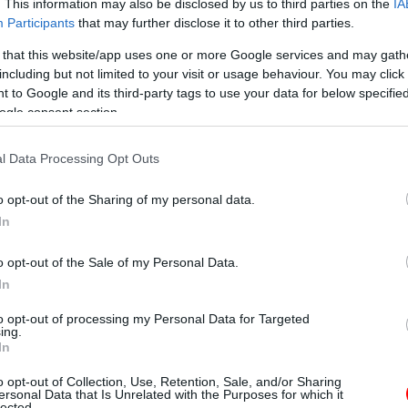
os fizetésem.
. This information may also be disclosed by us to third parties on the
IA
Participants
that may further disclose it to other third parties.
tét a papírokból. Egy hosszú, feszült másodpercig néma csend t
 that this website/app uses one or more Google services and may gath
híddaru monoton zúgása tört meg. Aztán a főnök lassan letette a t
including but not limited to your visit or usage behaviour. You may click 
 to Google and its third-party tags to use your data for below specifi
angon csak annyit mondott:
ogle consent section.
l Data Processing Opt Outs
mikor húszezerrel többet kaptál.
o opt-out of the Sharing of my personal data.
 lábbal. Ott álltam az ajtó mellett, és már készítettem a lelkem
In
 esetleg a cipője orrát bámulva kifarol az irodából. De a legnag
vágott, hogy egy profi kártyás is megirigyelte volna. Kihúzta m
o opt-out of the Sale of my Personal Data.
In
legnyugodtabb hangját, és egyenesen a főnök szemébe nézett:
to opt-out of processing my Personal Data for Targeted
zeri tévedést még elnéz az ember de ez így már sorozatos hiba
ing.
In
em bírtuk tovább. Úgy kibukott belőlünk a röhögés, hogy a Lalin
o opt-out of Collection, Use, Retention, Sale, and/or Sharing
ersonal Data that Is Unrelated with the Purposes for which it
próbálta tartani a szigorú cégvezetői arcot, de a szája széle meg
lected.