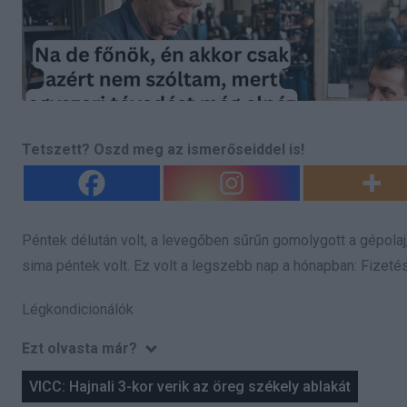
Tetszett? Oszd meg az ismerőseiddel is!
Péntek délután volt, a levegőben sűrűn gomolygott a gépolaj
sima péntek volt. Ez volt a legszebb nap a hónapban: Fizeté
Légkondicionálók
Ezt olvasta már?
VICC: Hajnali 3-kor verik az öreg székely ablakát