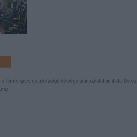
, a fémforgács és a közelgő hétvége utánozhatatlan illata. De e
snap.