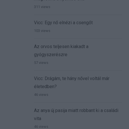
311 views
Vicc: Egy nő elnézi a csengőt
103 views
Az orvos teljesen kiakadt a
gyógyszerészre
57 views
Vicc: Drágám, te hány nővel voltál már
életedben?
46 views
Az anya új pasija miatt robbant ki a családi
vita
46 views