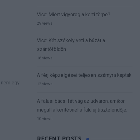
Vicc: Miért vigyorog a kerti törpe?
29 views
Vicc: Két székely veti a búzát a
szántóföldön
16 views
A férj képzelgései teljesen szárnyra kaptak
z nem egy
12 views
A falusi bácsi fát vág az udvaron, amikor
megáll a kerítésnél a falu új tisztelendője.
10 views
RECENT POSTS