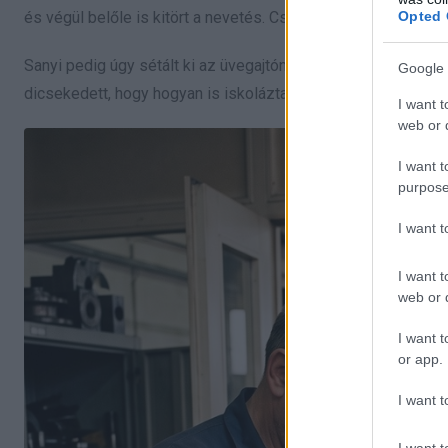
Opted 
és végül belőle is kitört a nevetés. Csak rázta a fejét, és kö
Sanyi pedig úgy sétált ki az üvegajtón, mint egy hadvezér 
Google 
dicsekedett, hogy hogyan is iskolázta le a főnököt.
I want t
web or d
I want t
purpose
I want 
I want t
web or d
I want t
or app.
I want t
I want t