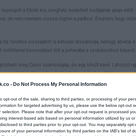
toporgott a főnök kis, üvegfalú, beépített irodájának ajtaja előtt.
bre, de nem mentem vissza rögtön a padhoz. Éreztem, hogy műso
 a tíz forintos visszajárót is kétszer átszámolja, nehogy átverje a
 1 milliliterrel kevesebbet tölt a poharába a szokásoshoz képest.
gbízható öreg Casio számológép, és egy kihűlt kávé. Látszott raj
z erejét, úgy dörzsölte a halántékát, mintha legalábbis az orsz
 borítékot, de esze ágában sem volt eltenni. Mintha csak egy si
k.co -
Do Not Process My Personal Information
 megnyálazta a hüvelykujját, és elkezdte pörgetni a húszezreseke
.
to opt-out of the sale, sharing to third parties, or processing of your per
formation for targeted advertising by us, please use the below opt-out s
r selection. Please note that after your opt-out request is processed y
 haladt előre, a homloka egyre jobban ráncolódott, míg végül p
eing interest-based ads based on personal information utilized by us or
 levegőben, vett egy mély, drámai levegőt, és a főnökre meredt:
disclosed to third parties prior to your opt-out. You may separately opt-
losure of your personal information by third parties on the IAB’s list of