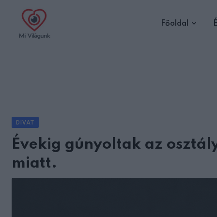
Skip
to
Főoldal
É
content
DIVAT
Évekig gúnyoltak az oszt
miatt.