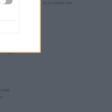
, Marcus
ki a családi vita
m csak
suttogtam:
l való
és