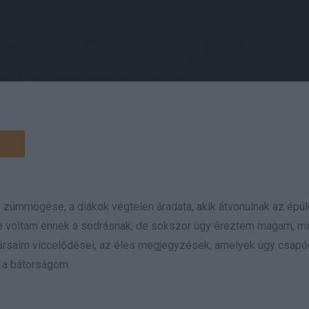
y zümmögése, a diákok végtelen áradata, akik átvonulnak az épül
észe voltam ennek a sodrásnak, de sokszor úgy éreztem magam, m
társaim viccelődései, az éles megjegyzések, amelyek úgy csapó
k a bátorságom.