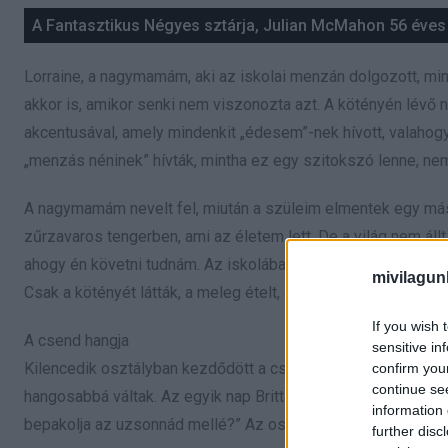
A Fantasztikus Négyes sztárja, Julian McMahon 56 éves k
Lorraine, a nagymamám, aki az iskolai menzán dolgozott, mind
akkor is, amikor senki nem viszonozta azt. A kötényén lévő n
akcentusával, amely mindenkit „édesem”-nek hívott, valaho
„menzás néninek” hívták, mintha ez egy szitokszó lenne, 
A nagymamám nevelt fel, miután a szüleim elmentek egy mási
zűrzavaros tengerben, ami az életem lett. De a világ nem ál
ahogy én követni tudnám. Az iskolában az emberek nem láttá
mivilagun
Csak a kötényét látták, a meleg ételt, amit minden nap eléjük 
If you wish 
A csend hangja
sensitive in
Kilencedik osztályban kezdődött a csúfolódás. Eleinte csak
confirm you
continue se
hangosabbá váltak. Az egyik nap Brittany, a lány, aki régen a
information 
bepakolja az uzsonnád mellé?” Az osztály nevetett, én pedig
further disc