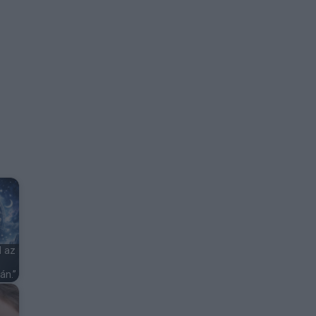
d az
án.”