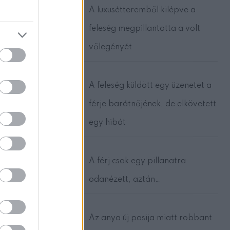
A luxusétteremből kilépve a
feleség megpillantotta a volt
vőlegényét
ikor
A feleség küldött egy üzenetet a
 az
e ő
férje barátnőjének, de elkövetett
egy hibát
s veletek,
A férj csak egy pillanatra
odanézett, aztán…
Az anya új pasija miatt robbant