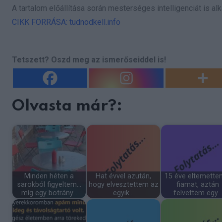
A tartalom előállítása során mesterséges intelligenciát is al
CIKK FORRÁSA: tudnodkell.info
Tetszett? Oszd meg az ismerőseiddel is!
Olvasta már?:
Minden héten a
Hat évvel azután,
15 éve eltemette
sarokból figyeltem…
hogy elvesztettem az
fiamat, aztán
míg egy botrány…
egyik…
felvettem egy…