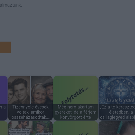
kalmaztunk.
m a
Tizennyolc évesek
Még nem akartam
„Ez a te kereszte
voltak, amikor
gyereket, de a férjem
életedben, a
összeházasodtak.…
könyörgött érte
csillagjegyed alapj