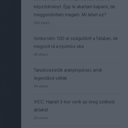
képződményt. Épp le akartam kaparni, de
meggondoltam magam. Mi lehet ez?
366 views
Ilonka néni 100-al száguldott a faluban, de
megvolt rá a nyomós oka
93 views
Tanulóvezetők aranyköpései, amik
legendává váltak
44 views
VICC: Hajnali 3-kor verik az öreg székely
ablakát
26 views