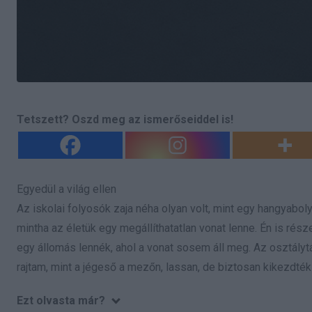
Tetszett? Oszd meg az ismerőseiddel is!
Egyedül a világ ellen
Az iskolai folyosók zaja néha olyan volt, mint egy hangyabol
mintha az életük egy megállíthatatlan vonat lenne. Én is r
egy állomás lennék, ahol a vonat sosem áll meg. Az osztály
rajtam, mint a jégeső a mezőn, lassan, de biztosan kikezdté
Ezt olvasta már?