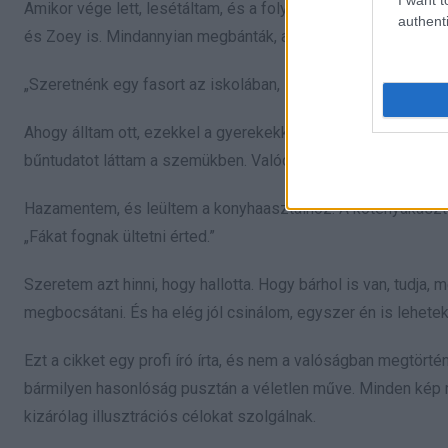
Amikor vége lett, lesétáltam, és a folyosó mellé húzódtam,
authenti
és Zoey is. Mindannyian megbánták, amit tettek, és valamit te
„Szeretnénk egy fasort az iskolában, Lorraine sétánya néven”,
Ahogy álltam ott, ezekkel a gyerekekkel, akik éveken át meg
bűntudatot láttam a szemükben. Valódi változást.
Hazamentem, és leültem a konyhaasztalhoz. A kötényakaszt
„Fákat fognak ültetni érted.”
Szeretem azt hinni, hogy hallotta. Hogy bárhol is van, tudja, m
megbocsátani. És ha elég jól csinálom, egyszer én is lehetek 
Ezt a cikket egy profi író írta, és nem a valóságban megtört
bármilyen hasonlóság pusztán a véletlen műve. Minden kép m
kizárólag illusztrációs célokat szolgálnak.