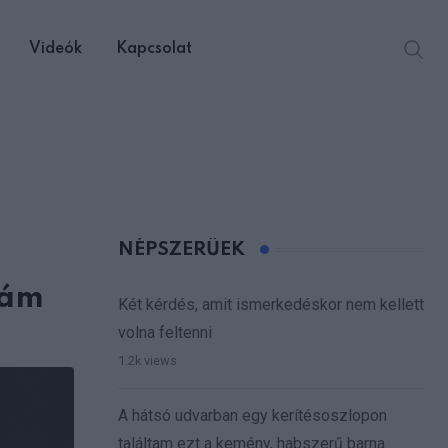
Videók
Kapcsolat
NÉPSZERŰEK
mám
Két kérdés, amit ismerkedéskor nem kellett
volna feltenni
1.2k views
A hátsó udvarban egy kerítésoszlopon
találtam ezt a kemény, habszerű barna