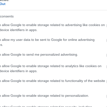
Out
t elment.
consents
léptem be a tornaterembe, mintha nem a gyász tartana egyben. Am
o allow Google to enable storage related to advertising like cookies on
at mondtam.
evice identifiers in apps.
o allow my user data to be sent to Google for online advertising
 Miss Lorraine. Aki minden nap köszönt titeket, észben tartotta
s.
k soha nem mosolyogtak vissza. Múlt héten meghalt. Szívroham. D
to allow Google to send me personalized advertising.
end lett, hogy szinte ránehezedett a vállamra. „Ha valaki kedve
o allow Google to enable storage related to analytics like cookies on
evice identifiers in apps.
lt a legerősebb dolog, amit valaha láttatok.”
o allow Google to enable storage related to functionality of the website
őktől, végül a diákoktól is. Nem volt kiabálás, se fütty, csak egy
ek.
o allow Google to enable storage related to personalization.
o allow Google to enable storage related to security, including