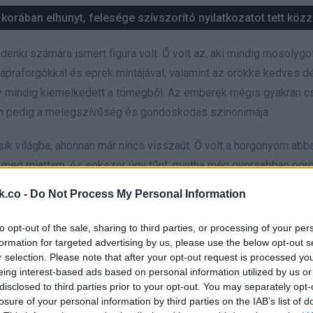
orában elhunyt, felesége szívszorító nyilatkozatot tett közz
enki számára ismert figura volt. Ő volt az, aki mindig mosolygo
apraforgókkal és eprek mintájával, valamint az örökké kedves dé
gy mindig kiemelkedett a tömegből. Az emberek mégis gyakran c
nem pedig a melegszívűség és gondoskodás szinonimája.
k világba, ahonnan már nincs visszaút. Ő volt a horgonyom abb
lt meg miattam, és sokszor úgy tűnt, mintha még gyorsabban pör
k, hogy a nagyi minden nap feláldozta magát, hogy nekem legye
k.co -
Do Not Process My Personal Information
rakott.
to opt-out of the sale, sharing to third parties, or processing of your per
formation for targeted advertising by us, please use the below opt-out s
 halk kuncogás volt a folyosókon, de aztán a megjegyzések egyr
r selection. Please note that after your opt-out request is processed y
eing interest-based ads based on personal information utilized by us or
 legjobb barátnőm volt, odavetette: „A nagyid még mindig a bugyid
disclosed to third parties prior to your opt-out. You may separately opt-
 éreztem, ahogy egy darab belőlem eltörik.
losure of your personal information by third parties on the IAB’s list of