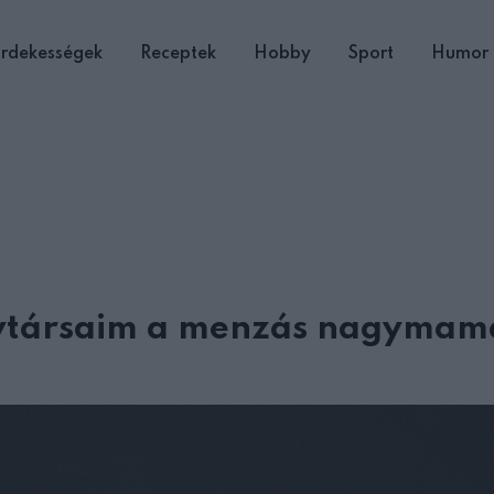
rdekességek
Receptek
Hobby
Sport
Humor
álytársaim a menzás nagyma