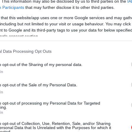
. This information may also be disclosed by us to third parties on the
IA
ettek Lorraine-on, mintha nem is ugyanaz az ember lett volna, ak
Participants
that may further disclose it to other third parties.
szóltak. Talán azt hitték, hogy ezek a dolgok nem számítanak, ho
 that this website/app uses one or more Google services and may gath
tört abból a falból, amit próbáltam magam köré építeni, hogy
including but not limited to your visit or usage behaviour. You may click 
 to Google and its third-party tags to use your data for below specifi
ogle consent section.
 a nevét, és sosem feledkezett meg senkiről. Amikor kérdezte
l Data Processing Opt Outs
ik el, drágám. Csak adj tovább, és várd ki, hogy visszatérjen.”
o opt-out of the Sharing of my personal data.
In
ellkasi fájdalmakra. Azt mondta, biztos csak a chilitől van, de 
indig elodázta, mondván, előbb a ballagásra kell koncentrálnunk
o opt-out of the Sale of my Personal Data.
In
kávé és a fahéjas pirítós megszokott illatát. A konyhába siette
to opt-out of processing my Personal Data for Targeted
arodott a lábán, a kávéfőző félig tele volt. „Nagyi!” ordítottam,
ing.
In
o opt-out of Collection, Use, Retention, Sale, and/or Sharing
ersonal Data that Is Unrelated with the Purposes for which it
lig tudtam feloldani a telefont. A mentők gyorsan érkeztek, de 
lected.