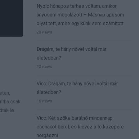
Nyolc hónapos terhes voltam, amikor
anyósom megalázott – Másnap apósom
olyat tett, amire egyikünk sem számított
20 views
Drágám, te hány nővel voltál már
életedben?
20 views
Vicc: Drágám, te hány nővel voltál már
életedben?
eten,
intha csak
16 views
dtak le
Vicc: Két szőke barátnő mindennap
csónakot bérel, és kievez a tó közepére
horgászni