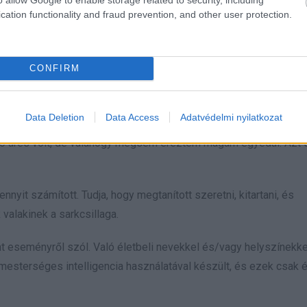
 hogy összeszedjem magam. Brittany jött oda hozzám, majd Tyler
cation functionality and fraud prevention, and other user protection.
nni akartak.
 mondta Brittany. „Padokkal, egy nyugodt hellyel.”
CONFIRM
keserítették a napjaimat, éreztem, hogy valami megváltozik. Ne
Data Deletion
Data Access
Adatvédelmi nyilatkozat
ó üres volt, de valahogy mégsem éreztem magam egyedül. Azt 
ennyit számított. Tudja, hogy megtanított szeretni, kitartani, és
valakinek a sarkcsillaga.
ént eseményről szól. Való életbeli nevekkel és/vagy helyszínekke
esterséges intelligencia használatával készült, és ezek csak 