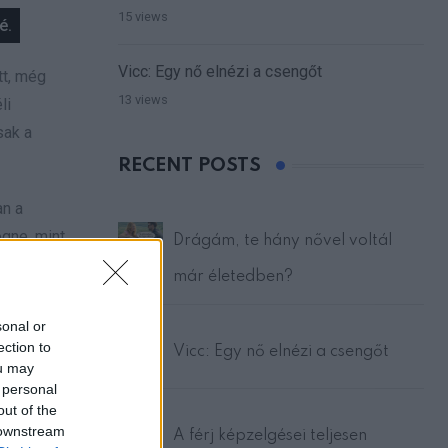
15 views
é.
Vicc: Egy nő elnézi a csengőt
tt, még
13 views
li
sak a
RECENT POSTS
an a
ögne, mint
Drágám, te hány nővel voltál
n jövőm.
már életedben?
sonal or
ection to
Vicc: Egy nő elnézi a csengőt
e
ou may
 personal
at is
out of the
 downstream
A férj képzelgései teljesen