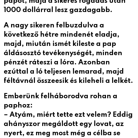
papot, majd a sikeres fogadás után
1000 dollárral lesz gazdagabb.
A nagy sikeren felbuzdulva a
következő hétre mindenét eladja,
majd, miután ismét kileste a pap
áldásosztó tevékenységét, minden
pénzét ráteszi a lóra. Azonban
ezúttal a ló teljesen lemarad, majd
féltávnál összeesik és kileheli a lelkét.
Emberünk felháborodva rohan a
paphoz:
– Atyám, miért tette ezt velem? Eddig
ahányszor megáldott egy lovat, az
nyert, ez meg most még a célba se