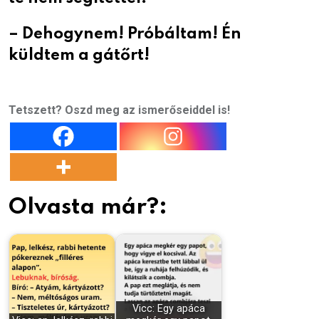
– Dehogynem! Próbáltam! Én
küldtem a gátőrt!
Tetszett? Oszd meg az ismerőseiddel is!
Olvasta már?:
Vicc: Egy apáca