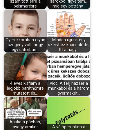
számított erre a
sarokból figyeltem…
beismerésre
míg egy botrány…
Gyerekkorában olyan
Minden ujjunk egy
szegény volt, hogy
szervhez kapcsolódik.
egy sátorban…
Itt a nagy…
4 éves kisfiam a
Vicc: A férj hazaér a
legjobb barátnőmre
munkából és a három
mutatott és…
gyermekét…
Apuka a pácban,
avagy amikor
A válóperünkön a