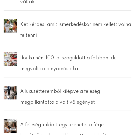
váltak
Két kérdés, amit ismerkedéskor nem kellett volna
feltenni
Ilonka néni 100-al száguldott a faluban, de
megvolt rá a nyomós oka
A luxusétteremből kilépve a feleség
megpillantotta a volt vőlegényét
A feleség küldött egy üzenetet a férje