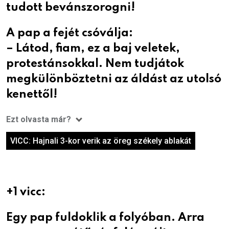
tudott bevánszorogni!
A pap a fejét csóválja:
– Látod, fiam, ez a baj veletek,
protestánsokkal. Nem tudjátok
megkülönböztetni az áldást az utolsó
kenettől!
Ezt olvasta már?
VICC: Hajnali 3-kor verik az öreg székely ablakát
+1 vicc:
Egy pap fuldoklik a folyóban. Arra