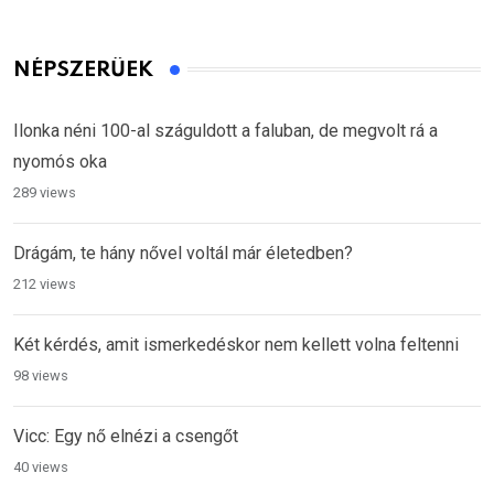
NÉPSZERŰEK
Ilonka néni 100-al száguldott a faluban, de megvolt rá a
nyomós oka
289 views
Drágám, te hány nővel voltál már életedben?
212 views
Két kérdés, amit ismerkedéskor nem kellett volna feltenni
98 views
Vicc: Egy nő elnézi a csengőt
40 views