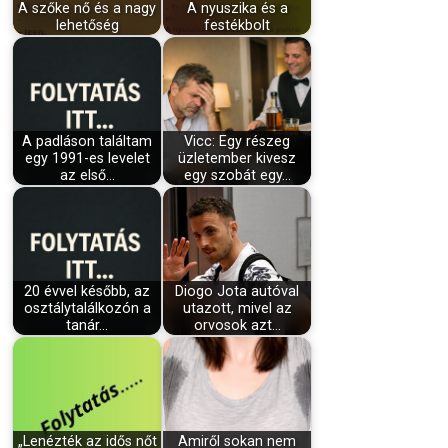
A szőke nő és a nagy
A nyuszika és a
lehetőség
festékbolt
A padláson találtam
Vicc: Egy részeg
egy 1991-es levelet
üzletember kivesz
az első…
egy szobát egy…
20 évvel később, az
Diogo Jota autóval
osztálytalálkozón a
utazott, mivel az
tanár…
orvosok azt…
„Lenézték az idős nőt
Amiről sokan nem