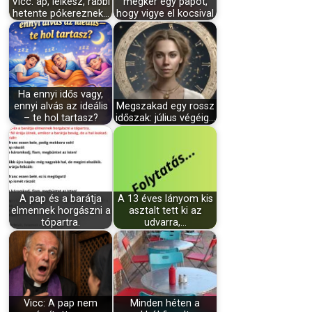
Vicc: ap, lelkész, rabbi
megkér egy papot,
hetente pókereznek…
hogy vigye el kocsival
Ha ennyi idős vagy,
ennyi alvás az ideális
Megszakad egy rossz
– te hol tartasz?
időszak: július végéig…
A pap és a barátja
A 13 éves lányom kis
elmennek horgászni a
asztalt tett ki az
tópartra.
udvarra,…
Vicc: A pap nem
Minden héten a