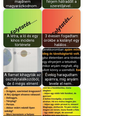
majdnem
férjem hátradőlt a
magyarázkodnom…
szeretőjével…
A létra, a ló és egy
3 évesen fogadtam
kínos incidens
örökbe a kislányt egy
története
halálos…
A fiamat kihagyták az
Évekig haragudtam
osztálytalálkozóból,
apámra, míg anyám
de ő mégis elment
levele el nem…