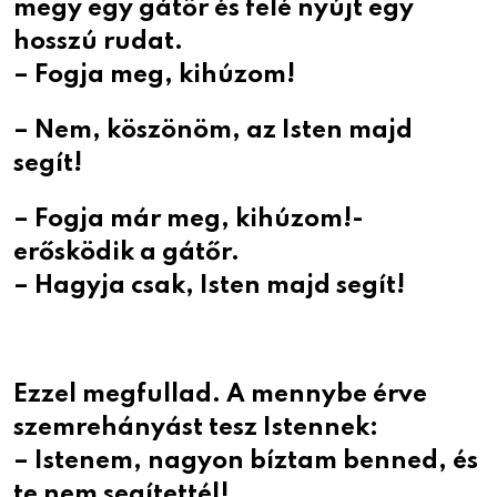
megy egy gátőr és felé nyújt egy
hosszú rudat.
– Fogja meg, kihúzom!
– Nem, köszönöm, az Isten majd
segít!
– Fogja már meg, kihúzom!-
erősködik a gátőr.
– Hagyja csak, Isten majd segít!
Ezzel megfullad. A mennybe érve
szemrehányást tesz Istennek:
– Istenem, nagyon bíztam benned, és
te nem segítettél!