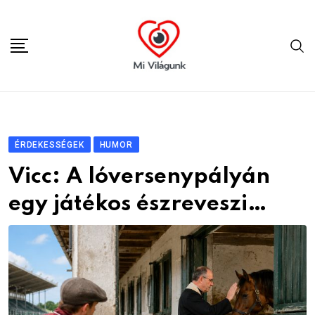
Skip
to
content
ÉRDEKESSÉGEK
HUMOR
Vicc: A lóversenypályán
egy játékos észreveszi…