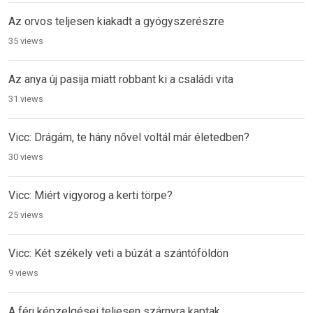
Az orvos teljesen kiakadt a gyógyszerészre
35 views
Az anya új pasija miatt robbant ki a családi vita
31 views
Vicc: Drágám, te hány nővel voltál már életedben?
30 views
Vicc: Miért vigyorog a kerti törpe?
25 views
Vicc: Két székely veti a búzát a szántóföldön
9 views
A férj képzelgései teljesen szárnyra kaptak