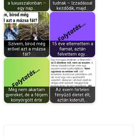
a luxusszalonban –
tudnak – Izzadással
egy nap…
kezdődik, majd…
Szívem, bírod még
15 éve eltemettem a
erővel azt a mázsa
fiamat, aztán
fát?
felvettem egy…
Még nem akartam
Az exem hirtelen
gyereket, de a férjem
fényűző életet élt,
könyörgött érte
aztán kiderült,…