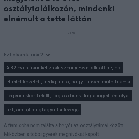
osztálytalálkozón, mindenki
elnémult a tette láttán
Ezt olvasta már?
A 32 éves fiam két zsák szennyessel állított be, és
ebédet követelt, pedig tudta, hogy frissen műtöttek – a
férjem ekkor felállt, fogta a fiunk drága ingeit, és olyat
tett, amitől megfagyott a levegő
A fiam soha nem találta a helyét az osztálytársai között.
Miközben a többi gyerek meghívókat kapott