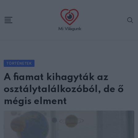
Skip
to
content
TÖRTÉNETEK
A fiamat kihagyták az
osztálytalálkozóból, de ő
mégis elment