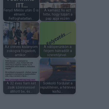
Fenyő Miklós után Ő is
A kamasz fiú azt
elment.. -
hitte, hogy túljárt a
Felfoghatatlan…
pap apja eszén
Az ötéves kislányom
A válóperünkön a
zokogva fogadott,
férjem hátradőlt a
amikor…
szeretőjével…
A 32 éves fiam két
Sokkoló fordulat a
zsák szennyessel
repülőtéren, a hétéves
állított be, és…
kisfiú…