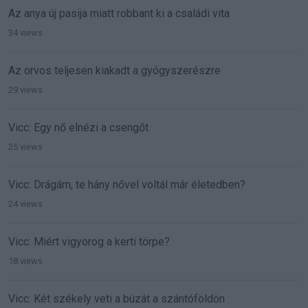
Az anya új pasija miatt robbant ki a családi vita
34 views
Az orvos teljesen kiakadt a gyógyszerészre
29 views
Vicc: Egy nő elnézi a csengőt
25 views
Vicc: Drágám, te hány nővel voltál már életedben?
24 views
Vicc: Miért vigyorog a kerti törpe?
18 views
Vicc: Két székely veti a búzát a szántóföldön