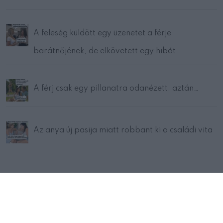
A feleség küldött egy üzenetet a férje
barátnőjének, de elkövetett egy hibát
A férj csak egy pillanatra odanézett, aztán…
Az anya új pasija miatt robbant ki a családi vita
© 2024 Mivilagunk.co