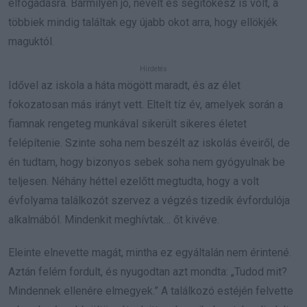
elfogadásra. Bármilyen jó, nevelt és segítőkész is volt, a
többiek mindig találtak egy újabb okot arra, hogy ellökjék
maguktól.
Idővel az iskola a háta mögött maradt, és az élet
fokozatosan más irányt vett. Eltelt tíz év, amelyek során a
fiamnak rengeteg munkával sikerült sikeres életet
felépítenie. Szinte soha nem beszélt az iskolás éveiről, de
én tudtam, hogy bizonyos sebek soha nem gyógyulnak be
teljesen. Néhány héttel ezelőtt megtudta, hogy a volt
évfolyama találkozót szervez a végzés tizedik évfordulója
alkalmából. Mindenkit meghívtak… őt kivéve.
Eleinte elnevette magát, mintha ez egyáltalán nem érintené.
Aztán felém fordult, és nyugodtan azt mondta: „Tudod mit?
Mindennek ellenére elmegyek.” A találkozó estéjén felvette