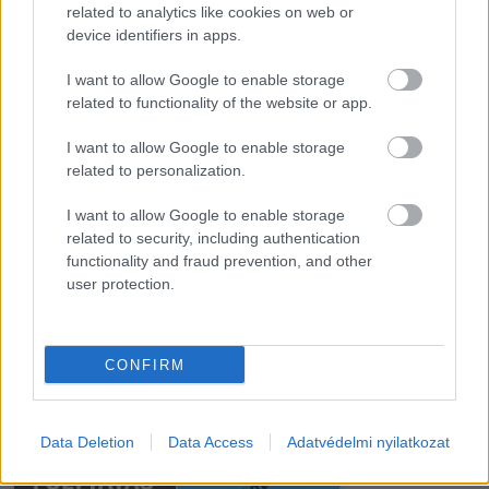
related to analytics like cookies on web or
device identifiers in apps.
A férjem arra kért,
Csendben írta alá a
hogy aludjak a
válási papírokat —
garázsban, amíg…
senki sem…
I want to allow Google to enable storage
related to functionality of the website or app.
I want to allow Google to enable storage
related to personalization.
A létra, a ló és egy
I want to allow Google to enable storage
kínos incidens
Megszakad egy rossz
related to security, including authentication
története
időszak: július végéig…
functionality and fraud prevention, and other
user protection.
CONFIRM
A feleségem 10 éve
A feleségem ikreknek
elhagyott engem és
adott életet, mégis
az öt…
teljesen…
Data Deletion
Data Access
Adatvédelmi nyilatkozat