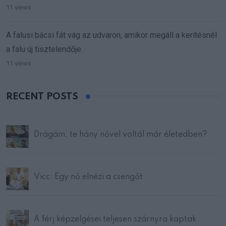
11 views
A falusi bácsi fát vág az udvaron, amikor megáll a kerítésnél
a falu új tisztelendője.
11 views
RECENT POSTS
Drágám, te hány nővel voltál már életedben?
Vicc: Egy nő elnézi a csengőt
A férj képzelgései teljesen szárnyra kaptak