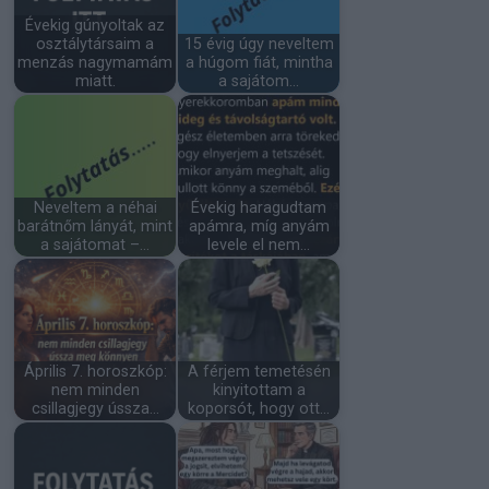
Évekig gúnyoltak az
osztálytársaim a
15 évig úgy neveltem
menzás nagymamám
a húgom fiát, mintha
miatt.
a sajátom…
Neveltem a néhai
Évekig haragudtam
barátnőm lányát, mint
apámra, míg anyám
a sajátomat –…
levele el nem…
Április 7. horoszkóp:
A férjem temetésén
nem minden
kinyitottam a
csillagjegy ússza…
koporsót, hogy ott…