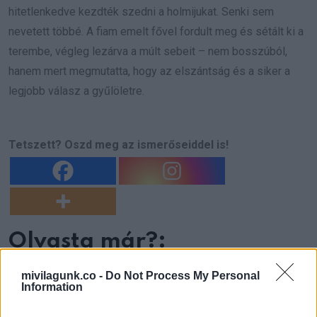
hitetlenkedve kezdték szedni a holmijukat. Senki sem
nevetett többé. A fiam emelt fővel fordult meg és sétált ki a
terembe, végleg lezárva a múlt sebeit – nem bosszúból,
hanem mert megmutatta, hogy az elszántság és a siker a
legjobb válasz a gyűlöletre.
Tetszett? Oszd meg az ismerőseiddel is!
Olvasta már?:
mivilagunk.co -
Do Not Process My Personal
Information