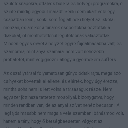
születésnapokra, ottalvós bulikra és hétvégi programokra, ő
szinte mindig egyedül maradt. Senki sem akart vele egy
csapatban lenni, senki sem foglalt neki helyet az iskolai
menzán, és amikor a tanárok csoportokba osztották a
diákokat, őt menthetetlenül legutolsónak választották.
Minden egyes évvel a helyzet egyre fájdalmasabbá vált, és
számomra, mint anya számára, nem volt nehezebb
próbatétel, mint végignézni, ahogy a gyermekem suffers.
Az osztálytársai folyamatosan gúnyolódtak rajta, megalázó
csínyeket követtek el ellene, és elérték, hogy úgy érezze,
mintha soha nem is lett volna a társaságuk része. Nem
egyszer jött haza tettetett mosollyal, bizonygatva, hogy
minden rendben van, de az anyai szívet nehéz becsapni. A
legfájdalmasabb nem maga a vele szembeni bánásmód volt,
hanem a tény, hogy ő kétségbeesetten vágyott az