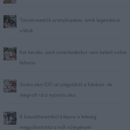
Tanulóvezetők aranyköpései, amik legendává
váltak
Két kérdés, amit ismerkedéskor nem kellett volna
feltenni
Ilonka néni 100-al száguldott a faluban, de
megvolt rá a nyomós oka
A luxusétteremből kilépve a feleség
megpillantotta a volt vőlegényét