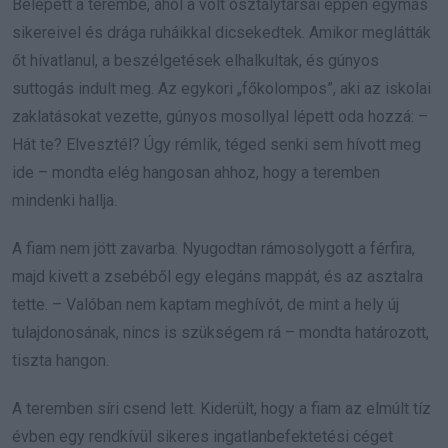
Belépett a terembe, ahol a volt osztálytársai éppen egymás
sikereivel és drága ruháikkal dicsekedtek. Amikor meglátták
őt hívatlanul, a beszélgetések elhalkultak, és gúnyos
suttogás indult meg. Az egykori „főkolompos”, aki az iskolai
zaklatásokat vezette, gúnyos mosollyal lépett oda hozzá: –
Hát te? Elvesztél? Úgy rémlik, téged senki sem hívott meg
ide – mondta elég hangosan ahhoz, hogy a teremben
mindenki hallja.
A fiam nem jött zavarba. Nyugodtan rámosolygott a férfira,
majd kivett a zsebéből egy elegáns mappát, és az asztalra
tette. – Valóban nem kaptam meghívót, de mint a hely új
tulajdonosának, nincs is szükségem rá – mondta határozott,
tiszta hangon.
A teremben síri csend lett. Kiderült, hogy a fiam az elmúlt tíz
évben egy rendkívül sikeres ingatlanbefektetési céget