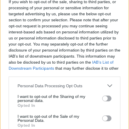
If you wish to opt-out of the sale, sharing to third parties, or
processing of your personal or sensitive information for
A 13 éves lányom
Még nem akartam
targeted advertising by us, please use the below opt-out
vacsorára hazahozta
gyereket, de a férjem
az éhező…
könyörgött érte
section to confirm your selection. Please note that after your
opt-out request is processed you may continue seeing
interest-based ads based on personal information utilized by
us or personal information disclosed to third parties prior to
your opt-out. You may separately opt-out of the further
disclosure of your personal information by third parties on the
15 éve eltemettem a
A 13 éves lányom kis
IAB’s list of downstream participants. This information may
fiamat, aztán
asztalt tett ki az
also be disclosed by us to third parties on the
IAB’s List of
felvettem egy…
udvarra,…
Downstream Participants
that may further disclose it to other
third parties.
Please note that this website/app uses one or more Google
Personal Data Processing Opt Outs
services and may gather and store information including but
Hat évvel azután,
Egy nő videózni
not limited to your visit or usage behaviour. You may click to
I want to opt-out of the Sharing of my
personal data.
hogy elvesztettem az
kezdett, miközben a
grant or deny consent to Google and its third-party tags to
Opted In
egyik…
strandon…
use your data for below specified purposes in below Google
consent section.
I want to opt-out of the Sale of my
Personal Data.
Opted In