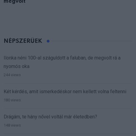
megvolt
NÉPSZERŰEK
Ilonka néni 100-al száguldott a faluban, de megvolt rá a
nyomós oka
244 views
Két kérdés, amit ismerkedéskor nem kellett volna feltenni
180 views
Drágám, te hány nővel voltál már életedben?
148 views