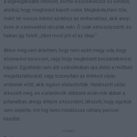
a legelegánsabb öltönyét, elvitte a kocsikulcsot és elindult,
anélkül, hogy meghívást kapott volna. Megkérdeztem tőle,
miért tér vissza önként azokhoz az emberekhez, akik annyi
éven át szenvedést okoztak neki. Ő csak elmosolyodott, és
halkan így felelt: „Mert most jött el az ideje.”
Akkor még nem értettem, hogy nem azért megy oda, hogy
elismerést keressen, vagy hogy megkésett bocsánatkérést
kapjon. Egyáltalán nem állt szándékában újra átélni a múltbeli
megaláztatásokat, vagy bizonyítani az értékeit olyan
emberek előtt, akik egykor elutasították. Határozott céllal
érkezett meg, és a jelenlévők döbbent arcán már abban a
pillanatban, ahogy átlépte a küszöböt, látszott, hogy egyikük
sem sejtette, mit fog tenni mindössze néhány perccel
később.