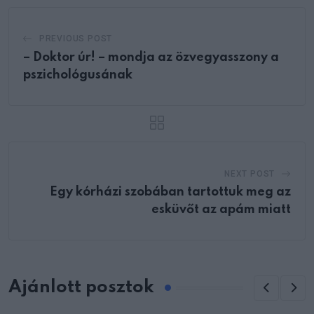
PREVIOUS POST
– Doktor úr! – mondja az özvegyasszony a
pszichológusának
NEXT POST
Egy kórházi szobában tartottuk meg az
esküvőt az apám miatt
Ajánlott posztok