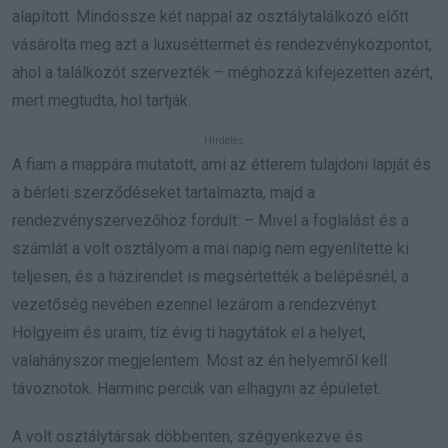
alapított. Mindössze két nappal az osztálytalálkozó előtt
vásárolta meg azt a luxuséttermet és rendezvényközpontot,
ahol a találkozót szervezték – méghozzá kifejezetten azért,
mert megtudta, hol tartják.
A fiam a mappára mutatott, ami az étterem tulajdoni lapját és
a bérleti szerződéseket tartalmazta, majd a
rendezvényszervezőhöz fordult: – Mivel a foglalást és a
számlát a volt osztályom a mai napig nem egyenlítette ki
teljesen, és a házirendet is megsértették a belépésnél, a
vezetőség nevében ezennel lezárom a rendezvényt.
Hölgyeim és uraim, tíz évig ti hagytátok el a helyet,
valahányszor megjelentem. Most az én helyemről kell
távoznotok. Harminc percük van elhagyni az épületet.
A volt osztálytársak döbbenten, szégyenkezve és