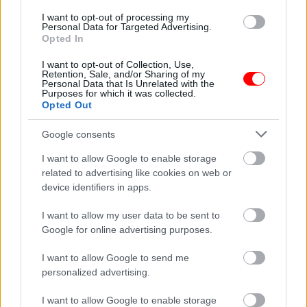
I want to opt-out of processing my
20 évvel később, az
Tizennyolc évesek
Personal Data for Targeted Advertising.
osztálytalálkozón a
voltak, amikor
Opted In
tanár…
összeházasodtak.…
I want to opt-out of Collection, Use,
Retention, Sale, and/or Sharing of my
Personal Data that Is Unrelated with the
Purposes for which it was collected.
Opted Out
A padláson találtam
3 évesen fogadtam
Google consents
egy 1991-es levelet
örökbe a kislányt egy
az első…
halálos…
I want to allow Google to enable storage
related to advertising like cookies on web or
device identifiers in apps.
I want to allow my user data to be sent to
Google for online advertising purposes.
4 éves kisfiam a
Minden héten a
legjobb barátnőmre
sarokból figyeltem…
mutatott és…
míg egy botrány…
I want to allow Google to send me
personalized advertising.
I want to allow Google to enable storage