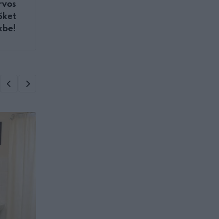
rvos
őket
kbe!