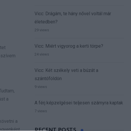
Vicc: Drágám, te hány nővel voltál már
életedben?
29 views
Vicc: Miért vigyorog a kerti törpe?
tet
24 views
a szívem
Vicc: Két székely veti a búzát a
szántóföldön
9 views
 Tudtam,
st a
A férj képzelgései teljesen szárnyra kaptak
7 views
követni a
 egyenként
RECENT POSTS