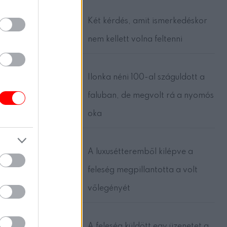
i csak
Két kérdés, amit ismerkedéskor
nem kellett volna feltenni
 csalt ki
llni.
Ilonka néni 100-al száguldott a
Az
faluban, de megvolt rá a nyomós
atta az
re
oka
A luxusétteremből kilépve a
feleség megpillantotta a volt
vőlegényét
A feleség küldött egy üzenetet a