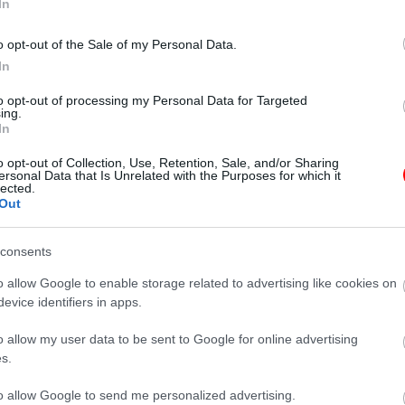
In
órházban is, de más ruhában, és úgy tett, mint egy távoli rokon, ak
o opt-out of the Sale of my Personal Data.
In
y az apám azért hazudott, mert évekkel ezelőtt hatalmas összeget
to opt-out of processing my Personal Data for Targeted
at, az ő sötét múltja is napvilágra kerül. A nő csak bosszút akart á
ing.
In
ihallgatták, a nőt pedig letartóztatták a merényletkísérletért. 
o opt-out of Collection, Use, Retention, Sale, and/or Sharing
ersonal Data that Is Unrelated with the Purposes for which it
gyetlen igazság leleplezésével végződött, ami örökre megváltozt
lected.
Out
gi, de legalább megszabadultam a hazugságok hálójától, és vég
consents
o allow Google to enable storage related to advertising like cookies on
evice identifiers in apps.
o allow my user data to be sent to Google for online advertising
s.
to allow Google to send me personalized advertising.