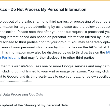
gy az apám mellettem legyen a legfontosabb pillanatban, amikor
k.co -
Do Not Process My Personal Information
to opt-out of the sale, sharing to third parties, or processing of your per
gyütt együnk, megünnepeljük az eseményt, és egyszerűen csak ö
formation for targeted advertising by us, please use the below opt-out s
k még ennivalót. Éppen akkor egy nővér sietett felém, és óvato
r selection. Please note that after your opt-out request is processed y
eing interest-based ads based on personal information utilized by us or
y… ne higgyen az apjának. Nem mondott igazat a baleset napjáról
disclosed to third parties prior to your opt-out. You may separately opt-
losure of your personal information by third parties on the IAB’s list of
. This information may also be disclosed by us to third parties on the
IA
m, mutassa meg a felvételeket. Anélkül, hogy feltűnést keltett 
Participants
that may further disclose it to other third parties.
zon az éjszakán készült felvételek látszottak, amikor az apámat
 that this website/app uses one or more Google services and may gath
tta, aki mellette állt.
including but not limited to your visit or usage behaviour. You may click 
 to Google and its third-party tags to use your data for below specifi
ogle consent section.
igaz… Mit keres Ő ott? Nem… EZT NEM ÚSZHATJÁK MEG! – kiálto
bi székre zuhantam.
l Data Processing Opt Outs
asszonya – egy nő, akit az apám évekkel ezelőtt elhagyott, és 
o opt-out of the Sharing of my personal data.
án látszott, ahogy vita közben a nő szándékosan az apám autója el