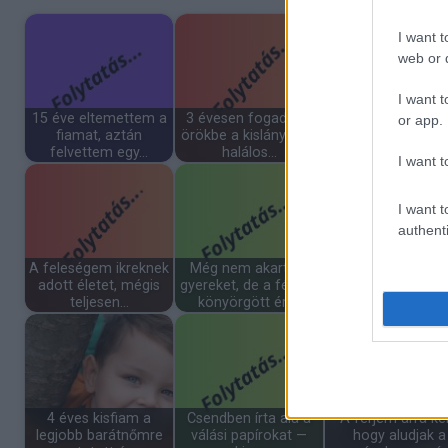
I want t
web or d
I want t
15 éve eltemettem a
3 évesen fogadtam
Neveltem a néh
or app.
fiamat, aztán
örökbe a kislányt egy
barátnőm lányát, 
felvettem egy…
halálos…
a sajátomat –
I want t
I want t
authenti
A feleségem ikreknek
Még nem akartam
Minden héten 
adott életet, mégis
gyereket, de a férjem
sarokból figyelt
teljesen…
könyörgött érte
míg egy botrán
4 éves kisfiam a
Csendben írta alá a
A férjem arra kér
legjobb barátnőmre
válási papírokat —
hogy aludjak a