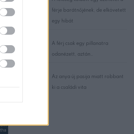
férje barátnőjének, de elkövetett
egy hibát
ossz
A férj csak egy pillanatra
éig…
odanézett, aztán…
Az anya új pasija miatt robbant
lsz,
ki a családi vita
at
ltem
ntha