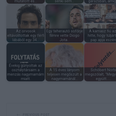
mutatott és…
senki sem…
garázsban, amí
Az orvosok
Egy teherautó sofőrje
A kamasz fiú az
eltávolítottak egy férfi
filmre vette Diogo
hitte, hogy túljárt
lábából egy 34…
Jota…
pap apja eszén
Évekig gúnyoltak az
osztálytársaim a
A 15 éves lányom
Schóbert Norb
menzás nagymamám
teljesen megőszült a
megszólalt, "Meg
miatt.
nagymamánál…
együtt...…
PREVIOUS POST