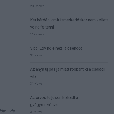
200 views
Két kérdés, amit ismerkedéskor nem kellett
volna feltenni
112 views
Vicc: Egy nő elnézi a csengőt
33 views
Az anya új pasija miatt robbant ki a családi
vita
31 views
Az orvos teljesen kiakadt a
gyógyszerészre
őtt — de
31 views