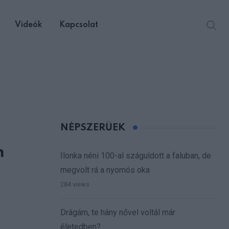
Videók
Kapcsolat
NÉPSZERŰEK
m
Ilonka néni 100-al száguldott a faluban, de
megvolt rá a nyomós oka
284 views
Drágám, te hány nővel voltál már
életedben?