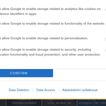
o allow Google to enable storage related to analytics like cookies on
evice identifiers in apps.
o allow Google to enable storage related to functionality of the website
ai
A 13 éves lányom
Hat évvel azután,
mint
vacsorára hazahozta
hogy elvesztettem az
Megszakad egy r
…
az éhező…
egyik…
időszak: július vég
o allow Google to enable storage related to personalization.
o allow Google to enable storage related to security, including
cation functionality and fraud prevention, and other user protection.
a
Tizennyolc évesek
A padláson találtam
em…
voltak, amikor
egy 1991-es levelet
Vigyázz mit gondo
y…
összeházasodtak.…
az első…
mert valóra válh
CONFIRM
Data Deletion
Data Access
Adatvédelmi nyilatkozat
Michael Madsen
Alig tértem
t,
halála új
magamhoz szülés
15 évig úgy neve
felfedezésekkel
után, amikor az
a húgom fiát, mi