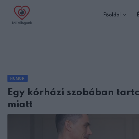
Skip
to
Főoldal
É
content
HUMOR
Egy kórházi szobában tart
miatt