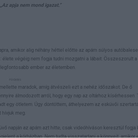
: „Az apja nem mond igazat.”
pra, amikor alig néhány héttel előtte az apám súlyos autóbalese
: élete végéig nem fogja tudni mozgatni a lábait. Összeszorult 
a legfontosabb ember az életemben.
ellette maradok, amíg átvészeli ezt a nehéz időszakot. De ő
ennyire álmodozott arról, hogy egy nap az oltárhoz kísérhessen.
dt egy ötletem. Úgy döntöttem, áthelyezem az esküvői szertartá
 hívjuk meg.
ő napján az apám azt hitte, csak videóhíváson keresztül fogja 
gjelent a kórházban. Nem tudta visszatartani a könnyeit, amikor