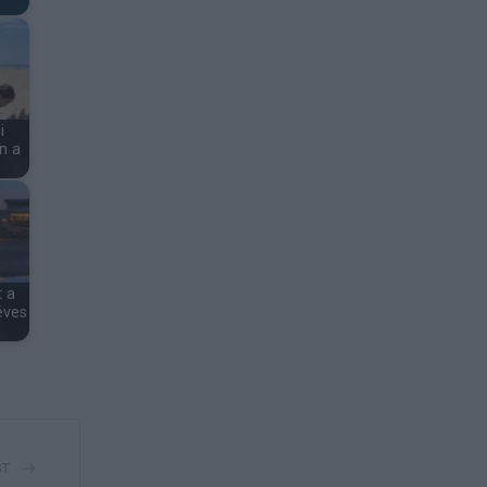
i
n a
t a
éves
ST