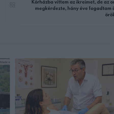
Kórházba vittem az ikreimet, de az o
megkérdezte, hány éve fogadtam 
örö