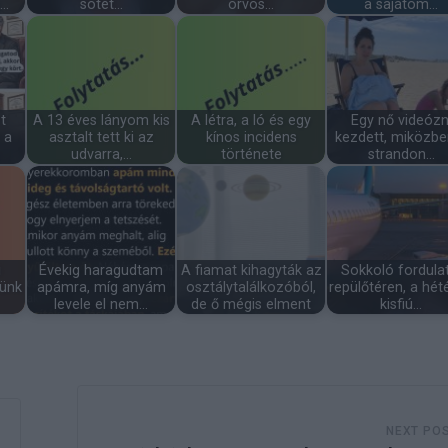
g…
sötét…
orvos…
a sajátom…
t
A 13 éves lányom kis
A létra, a ló és egy
Egy nő videózn
 a
asztalt tett ki az
kínos incidens
kezdett, miközbe
udvarra,…
története
strandon…
i
Évekig haragudtam
A fiamat kihagyták az
Sokkoló fordula
yünk
apámra, míg anyám
osztálytalálkozóból,
repülőtéren, a hét
levele el nem…
de ő mégis elment
kisfiú…
NEXT PO