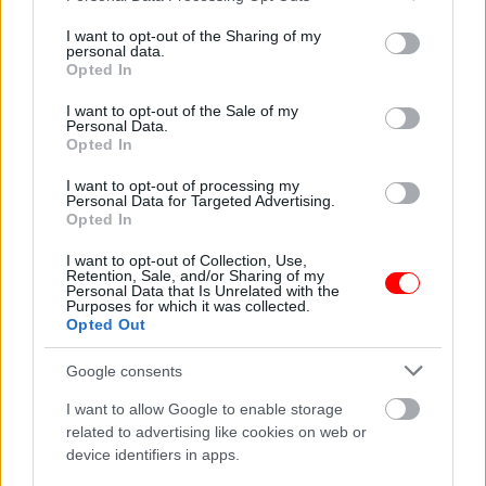
services and may gather and store information including but
not limited to your visit or usage behaviour. You may click to
I want to opt-out of the Sharing of my
personal data.
grant or deny consent to Google and its third-party tags to
A 13 éves lányom kis
A 13 éves lányom
Opted In
asztalt tett ki az
vacsorára hazahozta
use your data for below specified purposes in below Google
udvarra,…
az éhező…
consent section.
I want to opt-out of the Sale of my
Personal Data.
Opted In
I want to opt-out of processing my
Personal Data for Targeted Advertising.
Opted In
Egy nő videózni
kezdett, miközben a
strandon…
Napi horoszkóp 03.30
I want to opt-out of Collection, Use,
Retention, Sale, and/or Sharing of my
Personal Data that Is Unrelated with the
Purposes for which it was collected.
Opted Out
Évekig gúnyoltak az
Google consents
osztálytársaim a
Még nem akartam
menzás nagymamám
gyereket, de a férjem
I want to allow Google to enable storage
miatt.
könyörgött érte
related to advertising like cookies on web or
device identifiers in apps.