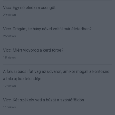
Vicc: Egy nő elnézi a csengőt
29 views
Vicc: Drágám, te hány nővel voltál már életedben?
26 views
Vicc: Miért vigyorog a kerti törpe?
18 views
A falusi bácsi fát vág az udvaron, amikor megáll a kerítésnél
a falu új tisztelendője.
12 views
Vicc: Két székely veti a búzát a szántóföldön
11 views