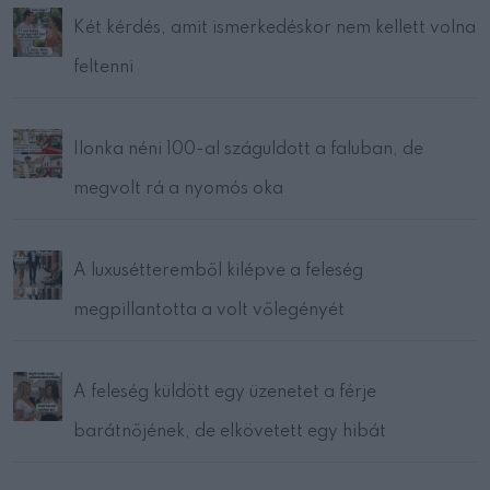
Két kérdés, amit ismerkedéskor nem kellett volna
feltenni
Ilonka néni 100-al száguldott a faluban, de
megvolt rá a nyomós oka
A luxusétteremből kilépve a feleség
megpillantotta a volt vőlegényét
A feleség küldött egy üzenetet a férje
barátnőjének, de elkövetett egy hibát