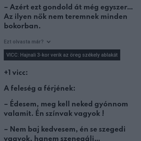
– Azért ezt gondold át még egyszer…
Az ilyen nők nem teremnek minden
bokorban.
Ezt olvasta már?
VICC: Hajnali 3-kor verik az öreg székely ablakát
+1 vicc:
A feleség a férjének:
– Édesem, meg kell neked gyónnom
valamit. Én színvak vagyok !
– Nem baj kedvesem, én se szegedi
vagyok, hanem szenegáli…