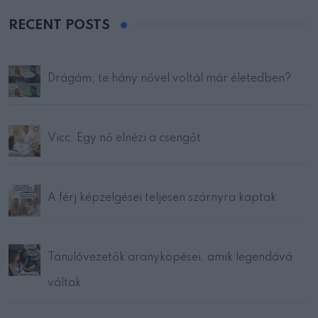
RECENT POSTS
Drágám, te hány nővel voltál már életedben?
Vicc: Egy nő elnézi a csengőt
A férj képzelgései teljesen szárnyra kaptak
Tanulóvezetők aranyköpései, amik legendává
váltak