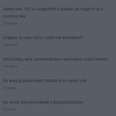
Ilonka néni 100-al száguldott a faluban, de megvolt rá a
nyomós oka
273 views
Drágám, te hány nővel voltál már életedben?
178 views
Két kérdés, amit ismerkedéskor nem kellett volna feltenni
151 views
Az anya új pasija miatt robbant ki a családi vita
35 views
Az orvos teljesen kiakadt a gyógyszerészre
33 views