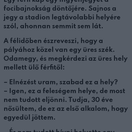
Egy férfi kap egy ingyenjegyet a
focibajnokság döntőjére. Sajnos a
jegy a stadion legtávolabbi helyére
szól, ahonnan semmit sem lát.
A félidőben észreveszi, hogy a
pályához közel van egy üres szék.
Odamegy, és megkérdezi az üres hely
mellett ülő férfitől:
– Elnézést uram, szabad ez a hely?
– Igen, ez a feleségem helye, de most
nem tudott eljönni. Tudja, 30 éve
nősültem, de ez az első alkalom, hogy
egyedül jöttem.