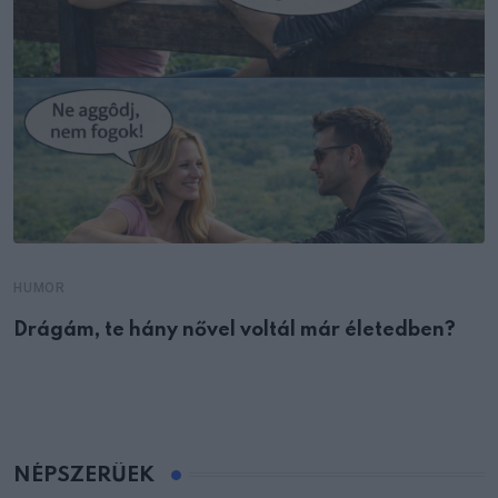
HUMOR
Drágám, te hány nővel voltál már életedben?
NÉPSZERŰEK