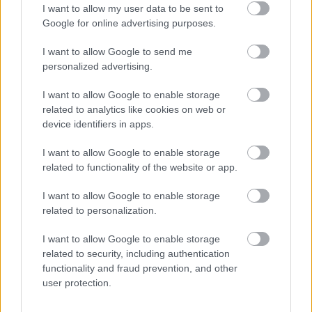
I want to allow my user data to be sent to
Google for online advertising purposes.
Hat évvel azután,
Az agresszív kismalac
hogy elvesztettem az
nagy sebességgel
I want to allow Google to send me
egyik…
száguldott…
personalized advertising.
I want to allow Google to enable storage
related to analytics like cookies on web or
device identifiers in apps.
A húsvét nagy
I want to allow Google to enable storage
fordulatot hozhat
Egy artista jelentkezik
related to functionality of the website or app.
ezeknek a jegyeknek…
a cirkuszhoz:
I want to allow Google to enable storage
related to personalization.
I want to allow Google to enable storage
Minden héten a
Kislány
related to security, including authentication
sarokból figyeltem…
hercegnőjelmezben
functionality and fraud prevention, and other
míg egy botrány…
mentett meg egy…
user protection.