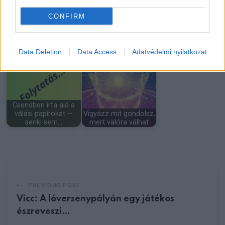
CONFIRM
Az altábornagy
„Lenézték az idős nőt
civilben sétál a
a luxusszalonban –
parkban
egy nap…
Data Deletion
Data Access
Adatvédelmi nyilatkozat
Csendben írta alá a
válási papírokat —
Vigyázz mit gondolsz,
senki sem…
mert valóra válhat
PREVIOUS POST
Vicc: A lóversenypályán egy játékos
észreveszi…