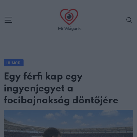
Skip
to
content
HUMOR
Egy férfi kap egy
ingyenjegyet a
focibajnokság döntőjére