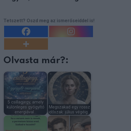
Tetszett? Oszd meg az ismerőseiddel is!
Olvasta már?:
5 csillagjegy, amely
különleges gyógyító
Megszakad egy rossz
energiával…
időszak: július végéig…