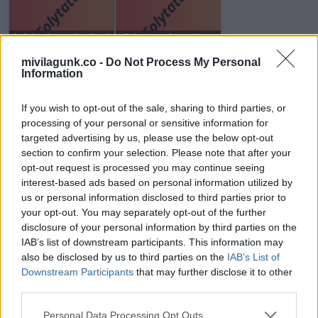
A feleségem ikreknek
3 évesen fogadtam
adott életet, mégis
örökbe a kislányt egy
teljesen…
halálos…
mivilagunk.co -
Do Not Process My Personal
Information
If you wish to opt-out of the sale, sharing to third parties, or
processing of your personal or sensitive information for
targeted advertising by us, please use the below opt-out
A férjem arra kért,
Felesége teljesen
section to confirm your selection. Please note that after your
hogy aludjak a
összetört Diogo Jota
opt-out request is processed you may continue seeing
garázsban, amíg…
temetésén,…
interest-based ads based on personal information utilized by
us or personal information disclosed to third parties prior to
your opt-out. You may separately opt-out of the further
disclosure of your personal information by third parties on the
IAB’s list of downstream participants. This information may
Ma este érkezik a
A padláson találtam
also be disclosed by us to third parties on the
IAB’s List of
szuperhold, új fejezet
egy 1991-es levelet
Downstream Participants
that may further disclose it to other
nyílik…
az első…
third parties.
Please note that this website/app uses one or more Google
Personal Data Processing Opt Outs