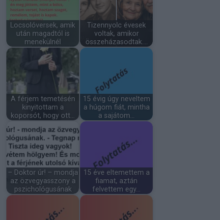
Locsolóversek, amik
Tizennyolc évesek
után magadtól is
voltak, amikor
menekülnél
összeházasodtak.…
A férjem temetésén
15 évig úgy neveltem
kinyitottam a
a húgom fiát, mintha
koporsót, hogy ott…
a sajátom…
– Doktor úr! – mondja
15 éve eltemettem a
az özvegyasszony a
fiamat, aztán
pszichológusának
felvettem egy…