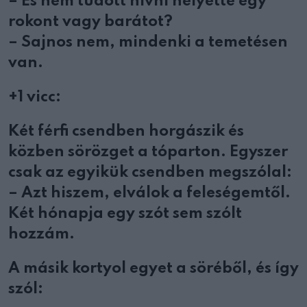
– És nem tudott hívni helyette egy
rokont vagy barátot?
– Sajnos nem, mindenki a temetésen
van.
+1 vicc:
Két férfi csendben horgászik és
közben sörözget a tóparton. Egyszer
csak az egyikük csendben megszólal:
– Azt hiszem, elválok a feleségemtől.
Két hónapja egy szót sem szólt
hozzám.
A másik kortyol egyet a söréből, és így
szól: