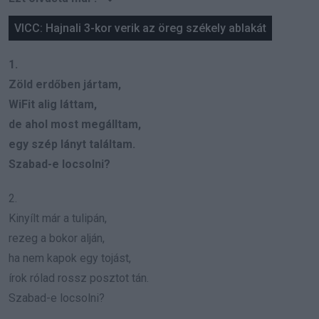
VICC: Hajnali 3-kor verik az öreg székely ablakát
1.
Zöld erdőben jártam,
WiFit alig láttam,
de ahol most megálltam,
egy szép lányt találtam.
Szabad-e locsolni?
2.
Kinyílt már a tulipán,
rezeg a bokor alján,
ha nem kapok egy tojást,
írok rólad rossz posztot tán.
Szabad-e locsolni?