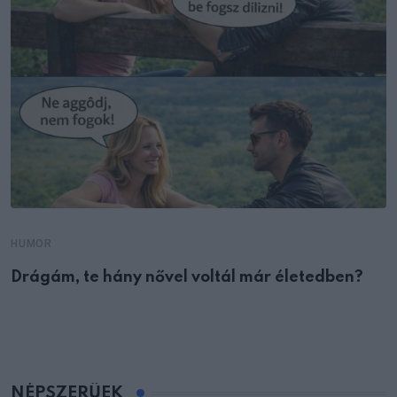
HUMOR
Drágám, te hány nővel voltál már életedben?
NÉPSZERŰEK