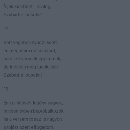
fújok kisebbet… elvileg.
Szabad-e locsolni?
12.
Kert végében nyuszi ásott,
én meg írtam ezt a másot,
nem lett versnek épp remek,
de locsolni még tudok, heh.
Szabad-e locsolni?
13,
Én kis húsvéti legény vagyok,
minden évben bepróbálkozok,
ha a versem rossz is nagyon,
a tojást azért elfogadom.