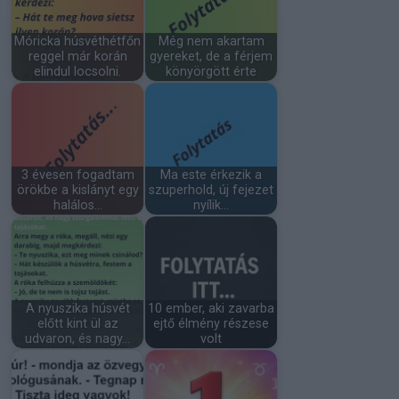
Móricka húsvéthétfőn
Még nem akartam
reggel már korán
gyereket, de a férjem
elindul locsolni.
könyörgött érte
3 évesen fogadtam
Ma este érkezik a
örökbe a kislányt egy
szuperhold, új fejezet
halálos…
nyílik…
A nyuszika húsvét
10 ember, aki zavarba
előtt kint ül az
ejtő élmény részese
udvaron, és nagy…
volt