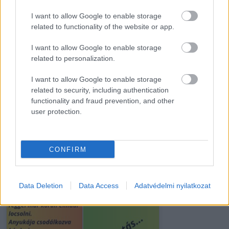
I want to allow Google to enable storage
A létra, a ló és egy
15 évig úgy neveltem
related to functionality of the website or app.
kínos incidens
a húgom fiát, mintha
története
a sajátom…
I want to allow Google to enable storage
related to personalization.
I want to allow Google to enable storage
related to security, including authentication
Tizennyolc évesek
15 éve eltemettem a
functionality and fraud prevention, and other
voltak, amikor
fiamat, aztán
user protection.
összeházasodtak.…
felvettem egy…
CONFIRM
Hat évvel azután,
hogy elvesztettem az
Húsvétkor a nyuszika
Data Deletion
Data Access
Adatvédelmi nyilatkozat
egyik…
bekopog a tyúkhoz.