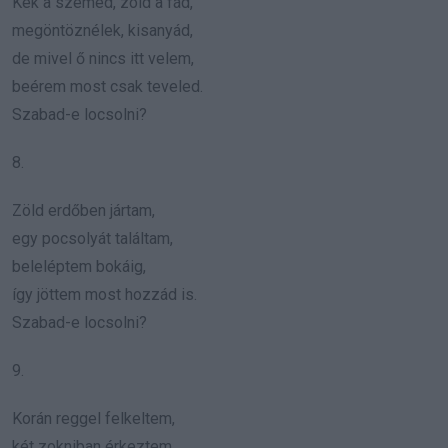
Kék a szemed, zöld a fád,
megöntöznélek, kisanyád,
de mivel ő nincs itt velem,
beérem most csak teveled.
Szabad-e locsolni?
8.
Zöld erdőben jártam,
egy pocsolyát találtam,
beleléptem bokáig,
így jöttem most hozzád is.
Szabad-e locsolni?
9.
Korán reggel felkeltem,
két zokniban érkeztem,