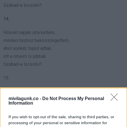
Szabad-e locsolni?
14.
Húsvét napján útra keltem,
minden házhoz beköszöngettem,
ahol sonkát, tojást adtak,
ott a rímeim is jobbak.
Szabad-e locsolni?
15
Zöld a moha, kék az ég,
mivilagunk.co -
Do Not Process My Personal
én vagyok a húsvéti vész,
Information
jövök szépen, mondok verset,
aztán fújok, mint a permet.
If you wish to opt-out of the sale, sharing to third parties, or
Szabad-e locsolni?
processing of your personal or sensitive information for