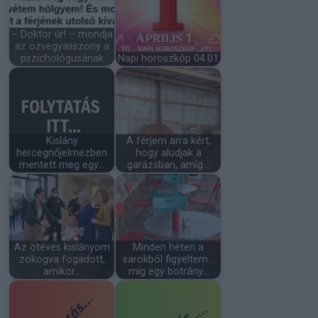
– Doktor úr! – mondja
az özvegyasszony a
pszichológusának
Napi horoszkóp 04.01
Kislány
A férjem arra kért,
hercegnőjelmezben
hogy aludjak a
mentett meg egy…
garázsban, amíg…
Az ötéves kislányom
Minden héten a
zokogva fogadott,
sarokból figyeltem…
amikor…
míg egy botrány…