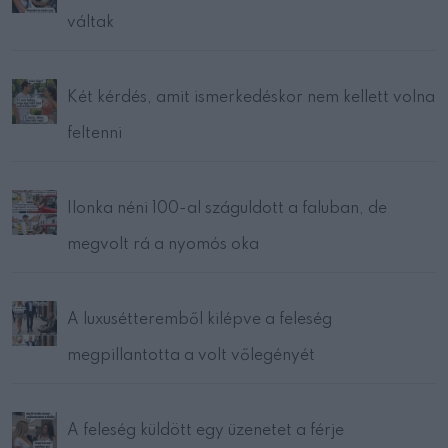
váltak
Két kérdés, amit ismerkedéskor nem kellett volna
feltenni
Ilonka néni 100-al száguldott a faluban, de
megvolt rá a nyomós oka
A luxusétteremből kilépve a feleség
megpillantotta a volt vőlegényét
A feleség küldött egy üzenetet a férje