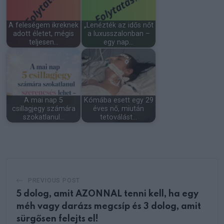
A feleségem ikreknek
„Lenézték az idős nőt
adott életet, mégis
a luxusszalonban –
teljesen…
egy nap…
A mai nap 5
Kómába esett egy 29
csillagjegy számára
éves nő, miután
szokatlanul…
tetoválást…
PREVIOUS POST
5 dolog, amit AZONNAL tenni kell, ha egy
méh vagy darázs megcsíp és 3 dolog, amit
sürgősen felejts el!