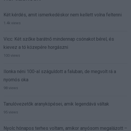
Két kérdés, amit ismerkedéskor nem kellett volna feltenni
1.4k views
Vicc: Két szőke barátnő mindennap csónakot bérel, és
kievez a tó közepére horgászni
100 views
Ilonka néni 100-al száguldott a faluban, de megvolt rá a
nyomós oka
98 views
Tanulóvezetők aranyköpései, amik legendává váltak
95 views
Nyolc hónapos terhes voltam, amikor anyósom megalázott –