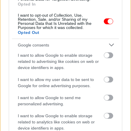
Opted In
I want to opt-out of Collection, Use,
A nyuszika és a
Viccek: Elpusztul a
Retention, Sale, and/or Sharing of my
festékbolt
zebra, és felkerül a…
Personal Data that Is Unrelated with the
Purposes for which it was collected.
Opted Out
Google consents
A szomszédommal
I want to allow Google to enable storage
A 13 éves lányom kis
eddig teljesen
asztalt tett ki az
normális volt a
related to advertising like cookies on web or
udvarra,…
kapcsolatunk.
device identifiers in apps.
I want to allow my user data to be sent to
Google for online advertising purposes.
I want to allow Google to send me
A húsvét nagy
A 13 éves lányom
personalized advertising.
fordulatot hozhat
vacsorára hazahozta
ezeknek a jegyeknek…
az éhező…
I want to allow Google to enable storage
related to analytics like cookies on web or
device identifiers in apps.