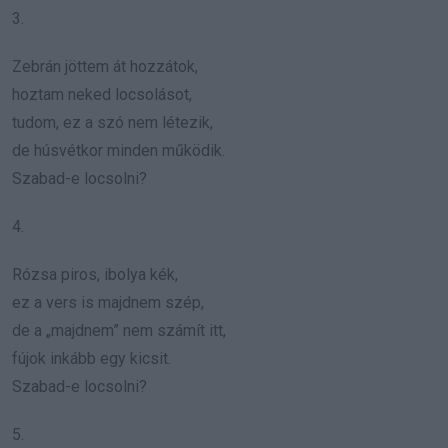
3.
Zebrán jöttem át hozzátok,
hoztam neked locsolásot,
tudom, ez a szó nem létezik,
de húsvétkor minden működik.
Szabad-e locsolni?
4.
Rózsa piros, ibolya kék,
ez a vers is majdnem szép,
de a „majdnem” nem számít itt,
fújok inkább egy kicsit.
Szabad-e locsolni?
5.