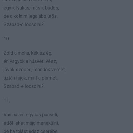
egyik lyukas, másik büdös,
de a kölnim legalább ütős.
Szabad-e locsolni?
10.
Zöld a moha, kék az ég,
én vagyok a húsvéti vész,
jövök szépen, mondok verset,
aztán fújok, mint a permet.
Szabad-e locsolni?
11,
Van nálam egy kis pacsuli,
ettől lehet majd menekülni,
de ha tojást adsz cserébe,