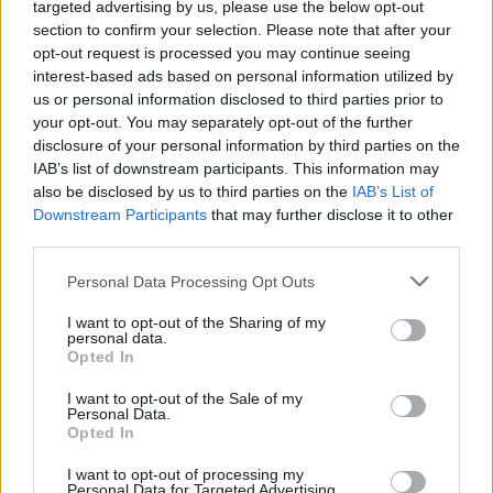
targeted advertising by us, please use the below opt-out
section to confirm your selection. Please note that after your
opt-out request is processed you may continue seeing
Tetszett? Oszd meg az ismerőseiddel is!
interest-based ads based on personal information utilized by
us or personal information disclosed to third parties prior to
your opt-out. You may separately opt-out of the further
disclosure of your personal information by third parties on the
IAB’s list of downstream participants. This information may
also be disclosed by us to third parties on the
IAB’s List of
Olvasta már?:
Downstream Participants
that may further disclose it to other
third parties.
Please note that this website/app uses one or more Google
Personal Data Processing Opt Outs
services and may gather and store information including but
not limited to your visit or usage behaviour. You may click to
I want to opt-out of the Sharing of my
personal data.
grant or deny consent to Google and its third-party tags to
Opted In
use your data for below specified purposes in below Google
A padláson találtam
consent section.
Megszakad egy rossz
egy 1991-es levelet
I want to opt-out of the Sale of my
időszak: július végéig…
az első…
Personal Data.
Opted In
I want to opt-out of processing my
Personal Data for Targeted Advertising.