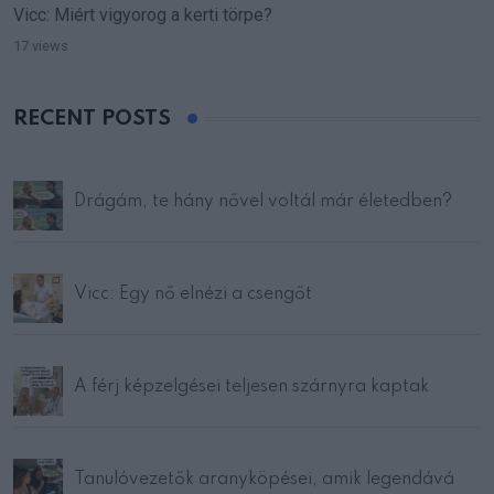
Vicc: Miért vigyorog a kerti törpe?
17 views
RECENT POSTS
Drágám, te hány nővel voltál már életedben?
Vicc: Egy nő elnézi a csengőt
A férj képzelgései teljesen szárnyra kaptak
Tanulóvezetők aranyköpései, amik legendává