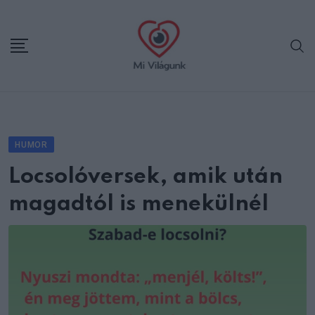
Skip
to
content
HUMOR
Locsolóversek, amik után
magadtól is menekülnél