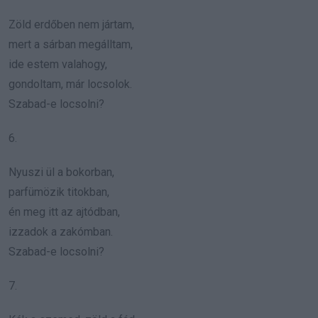
Zöld erdőben nem jártam,
mert a sárban megálltam,
ide estem valahogy,
gondoltam, már locsolok.
Szabad-e locsolni?
6.
Nyuszi ül a bokorban,
parfümözik titokban,
én meg itt az ajtódban,
izzadok a zakómban.
Szabad-e locsolni?
7.