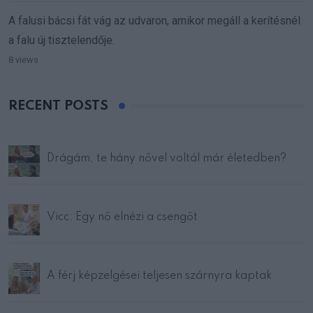
A falusi bácsi fát vág az udvaron, amikor megáll a kerítésnél
a falu új tisztelendője.
8 views
RECENT POSTS
Drágám, te hány nővel voltál már életedben?
Vicc: Egy nő elnézi a csengőt
A férj képzelgései teljesen szárnyra kaptak