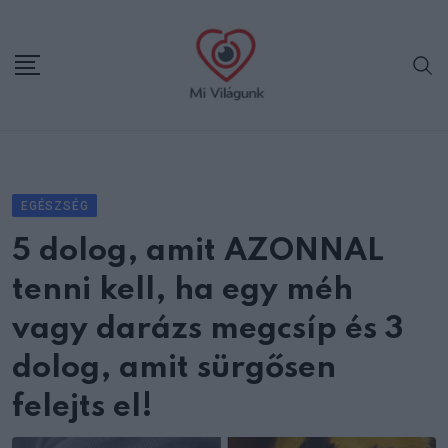
Skip
to
content
EGÉSZSÉG
5 dolog, amit AZONNAL
tenni kell, ha egy méh
vagy darázs megcsíp és 3
dolog, amit sürgősen
felejts el!