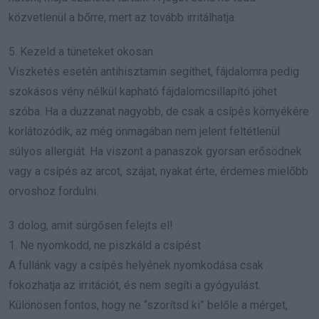
közvetlenül a bőrre, mert az tovább irritálhatja.
5. Kezeld a tüneteket okosan
Viszketés esetén antihisztamin segíthet, fájdalomra pedig
szokásos vény nélkül kapható fájdalomcsillapító jöhet
szóba. Ha a duzzanat nagyobb, de csak a csípés környékére
korlátozódik, az még önmagában nem jelent feltétlenül
súlyos allergiát. Ha viszont a panaszok gyorsan erősödnek
vagy a csípés az arcot, szájat, nyakat érte, érdemes mielőbb
orvoshoz fordulni.
3 dolog, amit sürgősen felejts el!
1. Ne nyomkodd, ne piszkáld a csípést
A fullánk vagy a csípés helyének nyomkodása csak
fokozhatja az irritációt, és nem segíti a gyógyulást.
Különösen fontos, hogy ne “szorítsd ki” belőle a mérget,