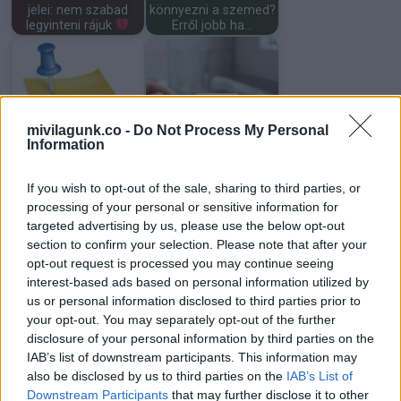
jelei: nem szabad
könnyezni a szemed?
legyinteni rájuk
Erről jobb ha…
Viccből pisilte le a
mivilagunk.co -
Do Not Process My Personal
Information
Adatvédelmi
terhességi tesztet a
nyilatkozat
férfi,…
If you wish to opt-out of the sale, sharing to third parties, or
processing of your personal or sensitive information for
targeted advertising by us, please use the below opt-out
section to confirm your selection. Please note that after your
opt-out request is processed you may continue seeing
Közbelépnek az
15 dolog, ami utalhat
égiek: ezeknek a
egy nő korábbi
interest-based ads based on personal information utilized by
csillagjegyeknek…
szerelmi életére
us or personal information disclosed to third parties prior to
your opt-out. You may separately opt-out of the further
disclosure of your personal information by third parties on the
IAB’s list of downstream participants. This information may
also be disclosed by us to third parties on the
IAB’s List of
Downstream Participants
that may further disclose it to other
9 jel, hogy egy házas
Április 7. horoszkóp: