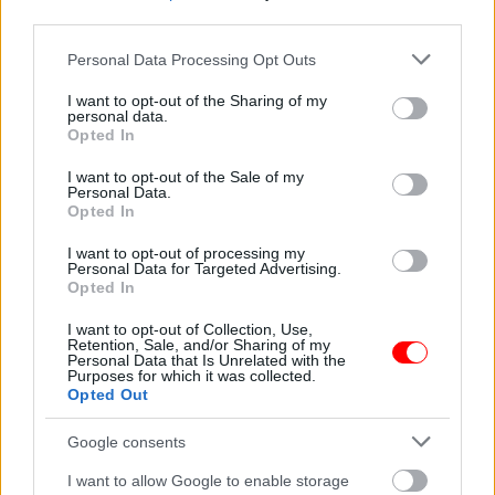
nő vonzódni kezdett
nem minden
third parties.
egy másik férfihoz
csillagjegy ússza…
Please note that this website/app uses one or more Google
Personal Data Processing Opt Outs
services and may gather and store information including but
not limited to your visit or usage behaviour. You may click to
I want to opt-out of the Sharing of my
personal data.
grant or deny consent to Google and its third-party tags to
Opted In
use your data for below specified purposes in below Google
4 éves kisfiam a
consent section.
I want to opt-out of the Sale of my
Megszakad egy rossz
legjobb barátnőmre
Personal Data.
időszak: július végéig…
mutatott és…
Opted In
I want to opt-out of processing my
Personal Data for Targeted Advertising.
Opted In
A szívroham 4
Egy nő videózni
I want to opt-out of Collection, Use,
Retention, Sale, and/or Sharing of my
árulkodó tünete, amit
kezdett, miközben a
Personal Data that Is Unrelated with the
sosem szabad…
strandon…
Purposes for which it was collected.
Opted Out
Google consents
Figyelmeztet a
I want to allow Google to enable storage
A hátsó udvarban egy
fogász: