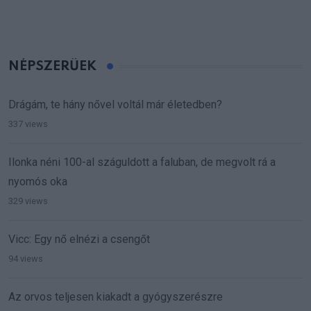
NÉPSZERŰEK
Drágám, te hány nővel voltál már életedben?
337 views
Ilonka néni 100-al száguldott a faluban, de megvolt rá a
nyomós oka
329 views
Vicc: Egy nő elnézi a csengőt
94 views
Az orvos teljesen kiakadt a gyógyszerészre