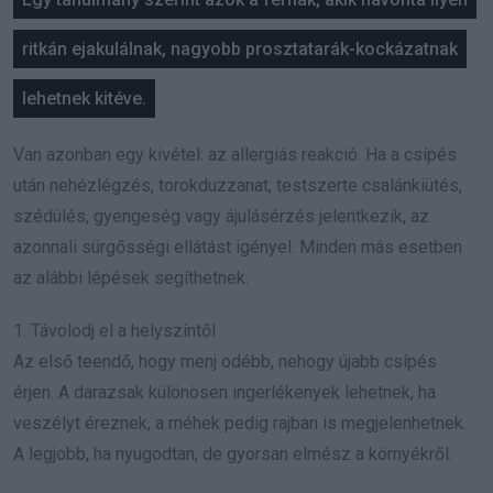
ritkán ejakulálnak, nagyobb prosztatarák-kockázatnak
lehetnek kitéve.
Van azonban egy kivétel: az allergiás reakció. Ha a csípés
után nehézlégzés, torokduzzanat, testszerte csalánkiütés,
szédülés, gyengeség vagy ájulásérzés jelentkezik, az
azonnali sürgősségi ellátást igényel. Minden más esetben
az alábbi lépések segíthetnek.
1. Távolodj el a helyszíntől
Az első teendő, hogy menj odébb, nehogy újabb csípés
érjen. A darazsak különösen ingerlékenyek lehetnek, ha
veszélyt éreznek, a méhek pedig rajban is megjelenhetnek.
A legjobb, ha nyugodtan, de gyorsan elmész a környékről.