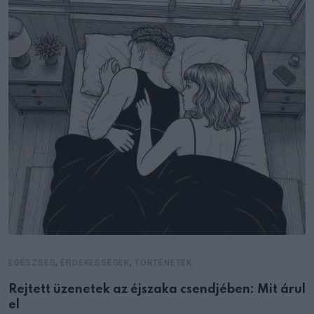
,
,
EGÉSZSÉG
ÉRDEKESSÉGEK
TÖRTÉNETEK
Rejtett üzenetek az éjszaka csendjében: Mit árul
el