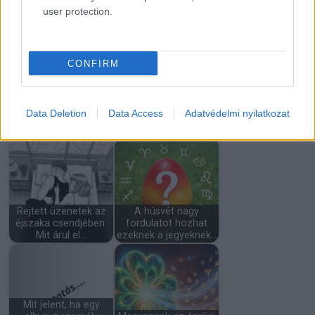
Fáradtság, fájdalom,
Tizennyolc évesek
user protection.
alvászavar: amikor a
voltak, amikor
tested…
összeházasodtak.…
CONFIRM
Napi horoszkóp:
ezeknek a
Data Deletion
Data Access
Adatvédelmi nyilatkozat
csillagjegyeknek ma
Süti és Cookie
semmi…
tájékoztató
Rejtett üzenetek az
A húsvét nagy
éjszaka csendjében:
fordulatot hozhat
Mit árul el…
ezeknek a jegyeknek…
Mit jelent, ha egy