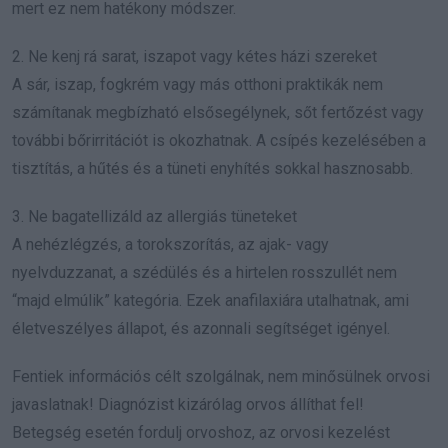
mert ez nem hatékony módszer.
2. Ne kenj rá sarat, iszapot vagy kétes házi szereket
A sár, iszap, fogkrém vagy más otthoni praktikák nem
számítanak megbízható elsősegélynek, sőt fertőzést vagy
további bőrirritációt is okozhatnak. A csípés kezelésében a
tisztítás, a hűtés és a tüneti enyhítés sokkal hasznosabb.
3. Ne bagatellizáld az allergiás tüneteket
A nehézlégzés, a torokszorítás, az ajak- vagy
nyelvduzzanat, a szédülés és a hirtelen rosszullét nem
“majd elmúlik” kategória. Ezek anafilaxiára utalhatnak, ami
életveszélyes állapot, és azonnali segítséget igényel.
Fentiek információs célt szolgálnak, nem minősülnek orvosi
javaslatnak! Diagnózist kizárólag orvos állíthat fel!
Betegség esetén fordulj orvoshoz, az orvosi kezelést