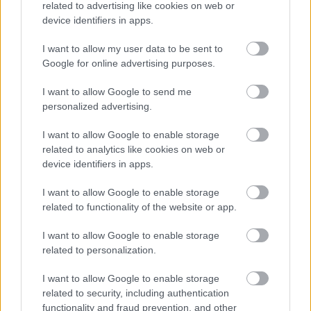
related to advertising like cookies on web or
kerítésoszlopon
vastagbélrákra
device identifiers in apps.
találtam ezt a…
utalhatnak…
I want to allow my user data to be sent to
Google for online advertising purposes.
I want to allow Google to send me
Amiről mindenki
„Ez a te kereszted az
personalized advertising.
rosszul tud – Ez
életedben, a
okozza valójában a…
csillagjegyed alapján.”
I want to allow Google to enable storage
related to analytics like cookies on web or
device identifiers in apps.
I want to allow Google to enable storage
related to functionality of the website or app.
Hat évvel azután,
Miért kell hirtelen
hogy elvesztettem az
pisilni, amikor folyó
egyik…
vizet hallasz?
I want to allow Google to enable storage
related to personalization.
I want to allow Google to enable storage
related to security, including authentication
functionality and fraud prevention, and other