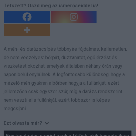
Tetszett? Oszd meg az ismerőseiddel is!
A méh- és darázscsípés többnyire fájdalmas, kellemetlen,
de nem veszélyes: bőrpírt, duzzanatot, égő érzést és
viszketést okozhat, amelyek általában néhány órán vagy
napon belül enyhülnek. A legfontosabb különbség, hogy a
mézelő méh gyakran a bőrben hagyja a fullánkját, ezért
jellemzően csak egyszer szúr, míg a darázs rendszerint
nem veszti el a fullánkját, ezért többször is képes
megcsípni.
Ezt olvasta már?
Egy tanulmány szerint azok a férfiak, akik havonta ilyen