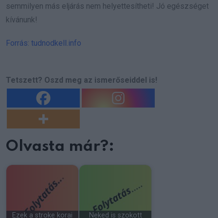
semmilyen más eljárás nem helyettesítheti! Jó egészséget
kívánunk!
Forrás: tudnodkell.info
Tetszett? Oszd meg az ismerőseiddel is!
Olvasta már?:
Ezek a stroke korai
Neked is szokott