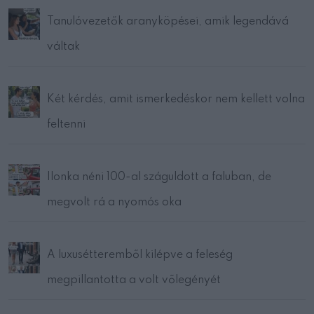
Tanulóvezetők aranyköpései, amik legendává
váltak
Két kérdés, amit ismerkedéskor nem kellett volna
feltenni
Ilonka néni 100-al száguldott a faluban, de
megvolt rá a nyomós oka
A luxusétteremből kilépve a feleség
megpillantotta a volt vőlegényét