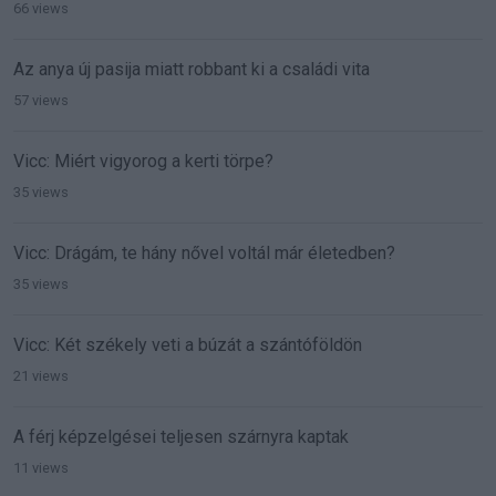
66 views
Az anya új pasija miatt robbant ki a családi vita
57 views
Vicc: Miért vigyorog a kerti törpe?
35 views
Vicc: Drágám, te hány nővel voltál már életedben?
35 views
Vicc: Két székely veti a búzát a szántóföldön
21 views
A férj képzelgései teljesen szárnyra kaptak
11 views