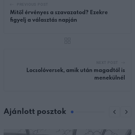
PREVIOUS POST
Mitől érvényes a szavazatod? Ezekre
figyelj a választás napján
NEXT POST
Locsolóversek, amik után magadtól is
menekülnél
Ajánlott posztok