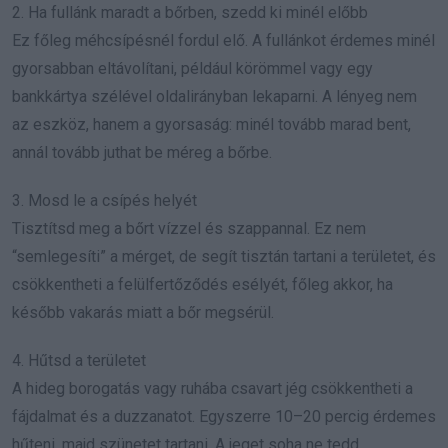
2. Ha fullánk maradt a bőrben, szedd ki minél előbb
Ez főleg méhcsípésnél fordul elő. A fullánkot érdemes minél
gyorsabban eltávolítani, például körömmel vagy egy
bankkártya szélével oldalirányban lekaparni. A lényeg nem
az eszköz, hanem a gyorsaság: minél tovább marad bent,
annál tovább juthat be méreg a bőrbe.
3. Mosd le a csípés helyét
Tisztítsd meg a bőrt vízzel és szappannal. Ez nem
“semlegesíti” a mérget, de segít tisztán tartani a területet, és
csökkentheti a felülfertőződés esélyét, főleg akkor, ha
később vakarás miatt a bőr megsérül.
4. Hűtsd a területet
A hideg borogatás vagy ruhába csavart jég csökkentheti a
fájdalmat és a duzzanatot. Egyszerre 10–20 percig érdemes
hűteni, majd szünetet tartani. A jeget soha ne tedd