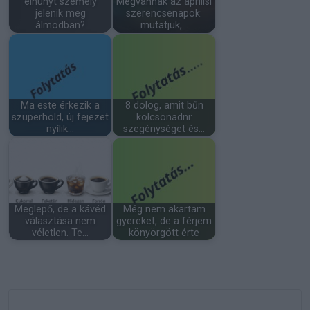
elhunyt személy
Megvannak az áprilisi
jelenik meg
szerencsenapok:
álmodban?
mutatjuk,…
Ma este érkezik a
8 dolog, amit bűn
szuperhold, új fejezet
kölcsönadni:
nyílik…
szegénységet és…
Meglepő, de a kávéd
Még nem akartam
választása nem
gyereket, de a férjem
véletlen. Te…
könyörgött érte