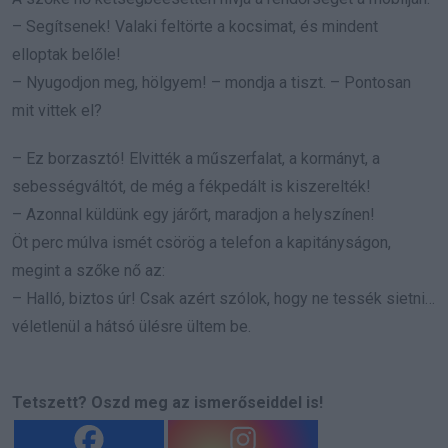
– Segítsenek! Valaki feltörte a kocsimat, és mindent
elloptak belőle!
– Nyugodjon meg, hölgyem! – mondja a tiszt. – Pontosan
mit vittek el?
– Ez borzasztó! Elvitték a műszerfalat, a kormányt, a
sebességváltót, de még a fékpedált is kiszerelték!
– Azonnal küldünk egy járőrt, maradjon a helyszínen!
Öt perc múlva ismét csörög a telefon a kapitányságon,
megint a szőke nő az:
– Halló, biztos úr! Csak azért szólok, hogy ne tessék sietni…
véletlenül a hátsó ülésre ültem be.
Tetszett? Oszd meg az ismerőseiddel is!