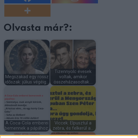
Olvasta már?:
Tizennyolc évesek
Megszakad egy rossz
voltak, amikor
időszak: július végéig…
összeházasodtak.…
A Coca-Cola emberei
Viccek: Elpusztul a
bemennek a pápához:
zebra, és felkerül a…