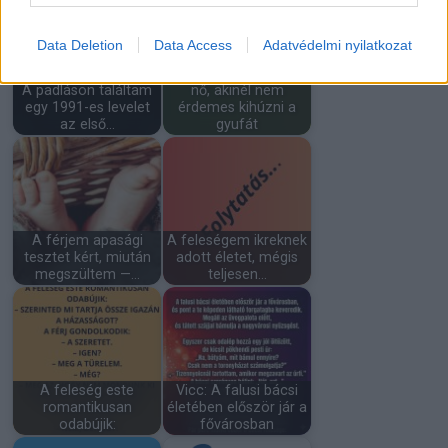
Data Deletion
Data Access
Adatvédelmi nyilatkozat
15
temperamentumos
A padláson találtam
nő, akinél nem
egy 1991-es levelet
érdemes kihúzni a
az első…
gyufát
A férjem apasági
A feleségem ikreknek
tesztet kért, miután
adott életet, mégis
megszültem —…
teljesen…
A feleség este
Vicc: A falusi bácsi
romantikusan
életében először jár a
odabújik:
fővárosban