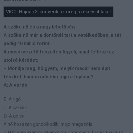
VICC: Hajnali 3-kor verik az öreg székely ablakát
A szőke nő és a nagy lehetőség
A szőke nő már a döntőnél tart a vetélkedőben, a tét
pedig 40 millió forint.
A műsorvezető feszülten figyeli, majd felteszi az
utolsó kérdést:
– Mondja meg, hölgyem, melyik madár nem épít
fészket, hanem máséba tojja a tojásait?
A: A veréb
B: A rigó
C: A kakukk
D: A gólya
A nő hosszan gondolkodik, majd megszólal:
– Hát, nem akarom elkapkodni, szeretném felhasználni az