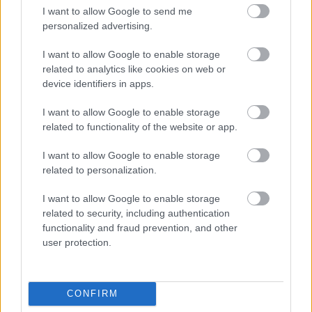
I want to allow Google to send me
personalized advertising.
I want to allow Google to enable storage
A sz*xmentes élet
Minden héten a
related to analytics like cookies on web or
rejtett
sarokból figyeltem…
device identifiers in apps.
következményei
míg egy botrány…
I want to allow Google to enable storage
related to functionality of the website or app.
I want to allow Google to enable storage
10 ember, aki zavarba
related to personalization.
ejtő élmény részese
Napi horoszkóp 03.30
volt
I want to allow Google to enable storage
related to security, including authentication
functionality and fraud prevention, and other
user protection.
Két rendőr a kocsiba
A 13 éves lányom kis
zárta a
asztalt tett ki az
CONFIRM
slusszkulcsot…
udvarra,…