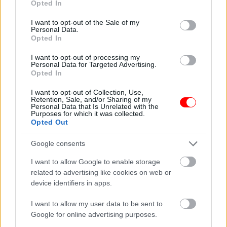
Opted In
use your data for below specified purposes in below Google
consent section.
I want to opt-out of the Sale of my
Personal Data.
Opted In
A férjem és az
ötmilliárd forintos
I want to opt-out of processing my
A tehetséges papagáj
dilemma
Personal Data for Targeted Advertising.
Opted In
I want to opt-out of Collection, Use,
Retention, Sale, and/or Sharing of my
Personal Data that Is Unrelated with the
Purposes for which it was collected.
Ma este érkezik a
A kamasz fiú azt
Opted Out
szuperhold, új fejezet
hitte, hogy túljárt a
nyílik…
pap apja eszén
Google consents
I want to allow Google to enable storage
related to advertising like cookies on web or
device identifiers in apps.
Móricka húsvéthétfőn
Ezek a stroke korai
I want to allow my user data to be sent to
reggel már korán
jelei: nem szabad
elindul locsolni.
legyinteni rájuk
Google for online advertising purposes.