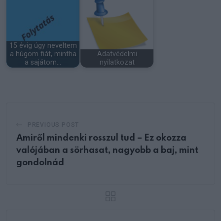
15 évig úgy neveltem
a húgom fiát, mintha
Adatvédelmi
a sajátom…
nyilatkozat
PREVIOUS POST
Amiről mindenki rosszul tud – Ez okozza
valójában a sörhasat, nagyobb a baj, mint
gondolnád