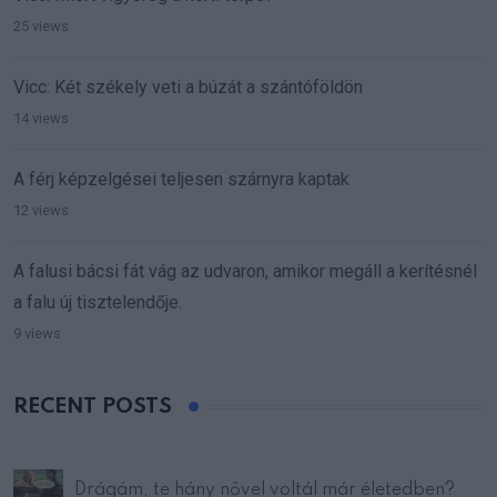
25 views
Vicc: Két székely veti a búzát a szántóföldön
14 views
A férj képzelgései teljesen szárnyra kaptak
12 views
A falusi bácsi fát vág az udvaron, amikor megáll a kerítésnél
a falu új tisztelendője.
9 views
RECENT POSTS
Drágám, te hány nővel voltál már életedben?