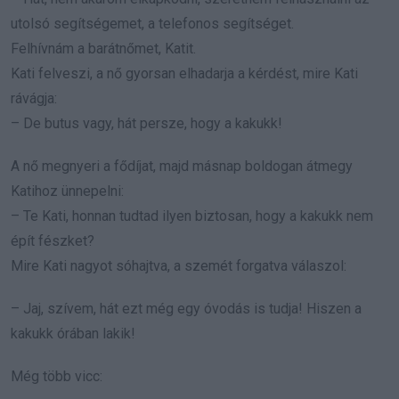
utolsó segítségemet, a telefonos segítséget.
Felhívnám a barátnőmet, Katit.
Kati felveszi, a nő gyorsan elhadarja a kérdést, mire Kati
rávágja:
– De butus vagy, hát persze, hogy a kakukk!
A nő megnyeri a fődíjat, majd másnap boldogan átmegy
Katihoz ünnepelni:
– Te Kati, honnan tudtad ilyen biztosan, hogy a kakukk nem
épít fészket?
Mire Kati nagyot sóhajtva, a szemét forgatva válaszol:
– Jaj, szívem, hát ezt még egy óvodás is tudja! Hiszen a
kakukk órában lakik!
Még több vicc: