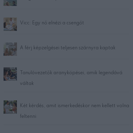
Vicc: Egy nő elnézi a csengőt
A férj képzelgései teljesen szárnyra kaptak
Tanulóvezetők aranyköpései, amik legendává
váltak
Két kérdés, amit ismerkedéskor nem kellett volna
feltenni