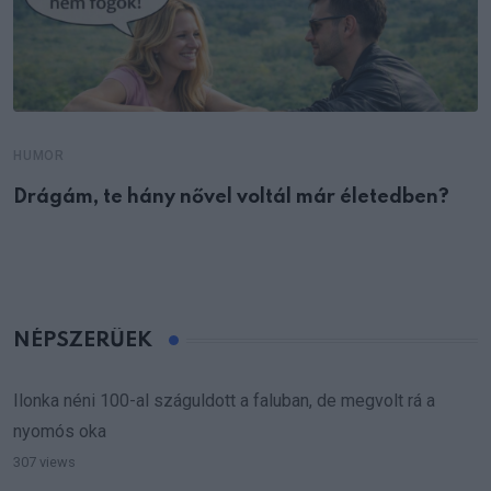
HUMOR
Drágám, te hány nővel voltál már életedben?
NÉPSZERŰEK
Ilonka néni 100-al száguldott a faluban, de megvolt rá a
nyomós oka
307 views