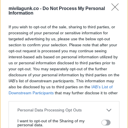
mivilagunk.co -
Do Not Process My Personal
Information
A szőke nő
megérkezik a
If you wish to opt-out of the sale, sharing to third parties, or
Mennyország
A skót és a
processing of your personal or sensitive information for
kapujához, ahol…
csodalámpa
targeted advertising by us, please use the below opt-out
section to confirm your selection. Please note that after your
opt-out request is processed you may continue seeing
interest-based ads based on personal information utilized by
us or personal information disclosed to third parties prior to
Megvannak az áprilisi
A luxusétteremből
your opt-out. You may separately opt-out of the further
szerencsenapok:
kilépve a feleség
disclosure of your personal information by third parties on the
mutatjuk,…
megpillantotta a…
IAB’s list of downstream participants. This information may
also be disclosed by us to third parties on the
IAB’s List of
Downstream Participants
that may further disclose it to other
third parties.
Please note that this website/app uses one or more Google
Fáradtság, fájdalom,
Ezt a 8 dolgot ne add
Personal Data Processing Opt Outs
alvászavar: amikor a
kölcsön senkinek,
services and may gather and store information including but
tested…
mert a…
not limited to your visit or usage behaviour. You may click to
I want to opt-out of the Sharing of my
personal data.
grant or deny consent to Google and its third-party tags to