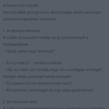
A Gemini ezt mondta:
Íme két újabb gyöngyszem, ahol a logika ismét vereséget
szenved a hajszínnel szemben:
1. A rejtélyes termosz
A szőke nő büszkén mutatja az új szerzeményét a
kolléganőjének:
– Nézd, vettem egy termoszt!
– És az mire jó? – kérdezi a másik.
– Hát, az eladó azt mondta, hogy ez a csodagép a hideget
hidegen tartja, a meleget pedig melegen.
– Ez szuper! És mit tartasz benne most?
– Két gombóc vaníliafagyit és egy adag gulyáslevest.
2. Az elveszett autó
A szőke nő kétségbeesetten hívja a rendőrséget a mobilján: