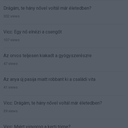
Drágám, te hány nővel voltál már életedben?
302 views
Vicc: Egy nő elnézi a csengőt
107 views
Az orvos teljesen kiakadt a gyógyszerészre
47 views
Az anya új pasija miatt robbant ki a családi vita
41 views
Vicc: Drágám, te hány nővel voltál már életedben?
39 views
Vicc: Miért vigyorog a kerti törpe?