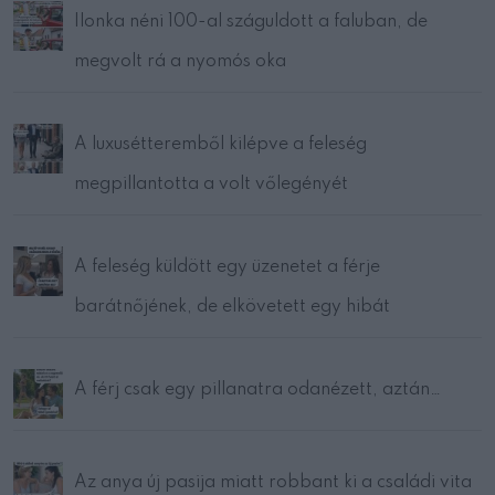
Ilonka néni 100-al száguldott a faluban, de
megvolt rá a nyomós oka
A luxusétteremből kilépve a feleség
megpillantotta a volt vőlegényét
A feleség küldött egy üzenetet a férje
barátnőjének, de elkövetett egy hibát
A férj csak egy pillanatra odanézett, aztán…
Az anya új pasija miatt robbant ki a családi vita