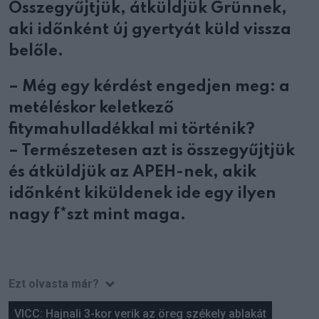
Összegyűjtjük, átküldjük Grünnek,
aki időnként új gyertyát küld vissza
belőle.
– Még egy kérdést engedjen meg: a
metéléskor keletkező
fitymahulladékkal mi történik?
– Természetesen azt is összegyűjtjük
és átküldjük az APEH-nek, akik
időnként kiküldenek ide egy ilyen
nagy f*szt mint maga.
Ezt olvasta már?
VICC: Hajnali 3-kor verik az öreg székely ablakát