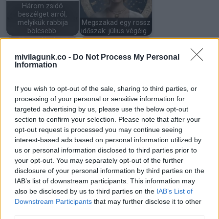
Három zsidó
beszélget arról,
melyikük rabbija
Megszakad egy rossz
bölcsebb.
időszak: július végéig…
mivilagunk.co -
Do Not Process My Personal
Information
5 mentális trükk,
A feleségem ikreknek
If you wish to opt-out of the sale, sharing to third parties, or
amivel bárkit azonnal
adott életet, mégis
processing of your personal or sensitive information for
levehetsz a…
teljesen…
targeted advertising by us, please use the below opt-out
section to confirm your selection. Please note that after your
opt-out request is processed you may continue seeing
interest-based ads based on personal information utilized by
15
us or personal information disclosed to third parties prior to
temperamentumos
your opt-out. You may separately opt-out of the further
nő, akinél nem
„Lenézték az idős nőt
érdemes kihúzni a
a luxusszalonban –
disclosure of your personal information by third parties on the
gyufát
egy nap…
IAB’s list of downstream participants. This information may
also be disclosed by us to third parties on the
IAB’s List of
Downstream Participants
that may further disclose it to other
third parties.