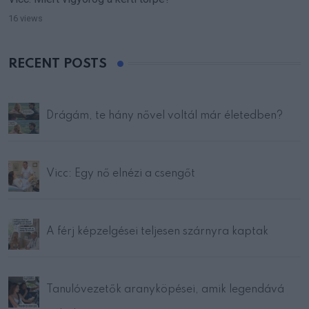
16 views
RECENT POSTS
Drágám, te hány nővel voltál már életedben?
Vicc: Egy nő elnézi a csengőt
A férj képzelgései teljesen szárnyra kaptak
Tanulóvezetők aranyköpései, amik legendává