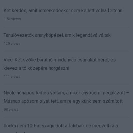
Két kérdés, amit ismerkedéskor nem kellett volna feltenni
1.5k views
Tanulóvezetők aranyköpései, amik legendává váltak
129 views
Vicc: Két szőke barátnő mindennap csónakot bérel, és
kievez a tó közepére horgászni
111 views
Nyolc hónapos terhes voltam, amikor anyósom megalázott –
Másnap apósom olyat tett, amire egyikünk sem számított
98 views
Ilonka néni 100-al száguldott a faluban, de megvolt rá a