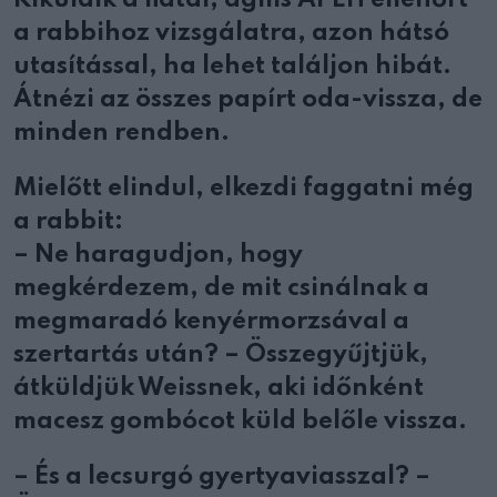
Kiküldik a fiatal, agilis APEH ellenőrt
a rabbihoz vizsgálatra, azon hátsó
utasítással, ha lehet találjon hibát.
Átnézi az összes papírt oda-vissza, de
minden rendben.
Mielőtt elindul, elkezdi faggatni még
a rabbit:
– Ne haragudjon, hogy
megkérdezem, de mit csinálnak a
megmaradó kenyérmorzsával a
szertartás után? – Összegyűjtjük,
átküldjük Weissnek, aki időnként
macesz gombócot küld belőle vissza.
– És a lecsurgó gyertyaviasszal? –