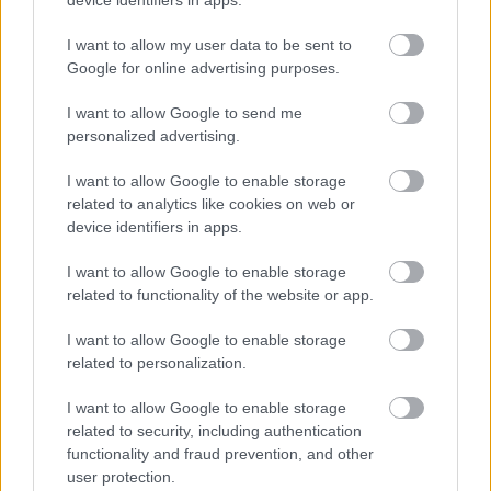
A 13 éves lányom kis
I want to allow my user data to be sent to
Adatvédelmi
asztalt tett ki az
Google for online advertising purposes.
nyilatkozat
udvarra,…
I want to allow Google to send me
personalized advertising.
I want to allow Google to enable storage
A 13 éves lányom
A padláson találtam
related to analytics like cookies on web or
vacsorára hazahozta
egy 1991-es levelet
device identifiers in apps.
az éhező…
az első…
I want to allow Google to enable storage
related to functionality of the website or app.
I want to allow Google to enable storage
related to personalization.
Viccek: Két barát
Egy nő videózni
beszélget:- Tudod,
kezdett, miközben a
hogy fogják…
strandon…
I want to allow Google to enable storage
related to security, including authentication
functionality and fraud prevention, and other
user protection.