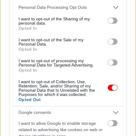
Please note that this website/app uses one or more Google
Personal Data Processing Opt Outs
A csillagok ma estére
Vicc: A betörő
services and may gather and store information including but
extra energiát adnak
éjszaka matat a sötét
not limited to your visit or usage behaviour. You may click to
I want to opt-out of the Sharing of my
— de nem…
lakásban,…
personal data.
grant or deny consent to Google and its third-party tags to
Opted In
use your data for below specified purposes in below Google
consent section.
I want to opt-out of the Sale of my
Personal Data.
Opted In
Diogo Jota autóval
utazott, mivel az
I want to opt-out of processing my
Personal Data for Targeted Advertising.
orvosok azt…
Napi horoszkóp 04.01
Opted In
I want to opt-out of Collection, Use,
Retention, Sale, and/or Sharing of my
Personal Data that Is Unrelated with the
Purposes for which it was collected.
Opted Out
Ezért nem tudsz
Gazsi elmegy
aludni takaró nélkül
locsolkodni a
még kánikulában…
szomszédba.
Google consents
I want to allow Google to enable storage
related to advertising like cookies on web or
device identifiers in apps.