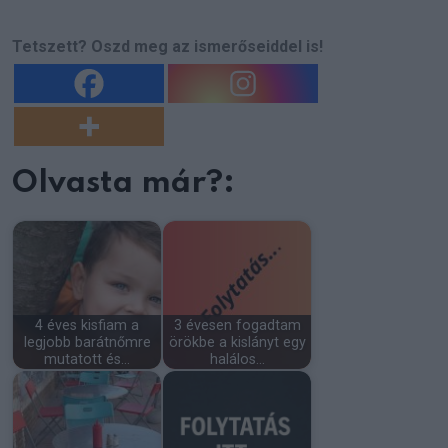
Tetszett? Oszd meg az ismerőseiddel is!
Olvasta már?:
4 éves kisfiam a
3 évesen fogadtam
legjobb barátnőmre
örökbe a kislányt egy
mutatott és…
halálos…