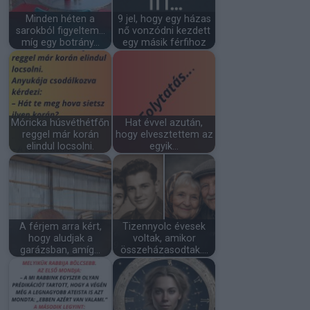
Minden héten a
9 jel, hogy egy házas
sarokból figyeltem…
nő vonzódni kezdett
míg egy botrány…
egy másik férfihoz
Móricka húsvéthétfőn
Hat évvel azután,
reggel már korán
hogy elvesztettem az
elindul locsolni.
egyik…
A férjem arra kért,
Tizennyolc évesek
hogy aludjak a
voltak, amikor
garázsban, amíg…
összeházasodtak.…