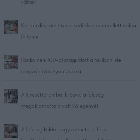
váltak
Két kérdés, amit ismerkedéskor nem kellett volna
feltenni
Ilonka néni 100-al száguldott a faluban, de
megvolt rá a nyomós oka
A luxusétteremből kilépve a feleség
megpillantotta a volt vőlegényét
A feleség küldött egy üzenetet a férje