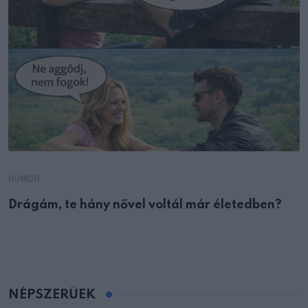
HUMOR
Drágám, te hány nővel voltál már életedben?
NÉPSZERŰEK