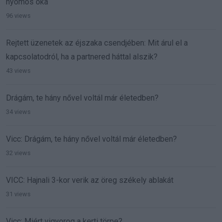
nyomós oka
96 views
Rejtett üzenetek az éjszaka csendjében: Mit árul el a
kapcsolatodról, ha a partnered háttal alszik?
43 views
Drágám, te hány nővel voltál már életedben?
34 views
Vicc: Drágám, te hány nővel voltál már életedben?
32 views
VICC: Hajnali 3-kor verik az öreg székely ablakát
31 views
Vicc: Miért vigyorog a kerti törpe?