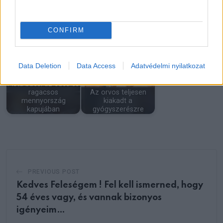
Egy esős péntek
Még nem akartam
délután beugrottam
gyereket, de a férjem
CONFIRM
egy kis cukrászdába
könyörgött érte
Data Deletion
Data Access
Adatvédelmi nyilatkozat
Pista bácsi az édes és
ragacsos
Az orvos teljesen
mennyország
kiakadt a
kapujában
gyógyszerészre
PREVIOUS POST
Kedves Feleségem ! Fel kell ismerned, hogy
54 éves vagy, és vannak bizonyos
igényeim…