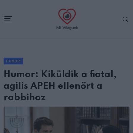
Skip
to
content
HUMOR
Humor: Kiküldik a fiatal,
agilis APEH ellenőrt a
rabbihoz