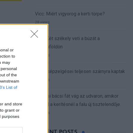
Vicc: Miért vigyorog a kerti törpe?
28 views
Vicc: Két székely veti a búzát a
szántóföldön
sonal or
16 views
ection to
ou may
 personal
A férj képzelgései teljesen szárnyra kaptak
out of the
11 views
 downstream
B’s List of
A falusi bácsi fát vág az udvaron, amikor
er and store
megáll a kerítésnél a falu új tisztelendője.
to grant or
10 views
ed purposes
RECENT POSTS