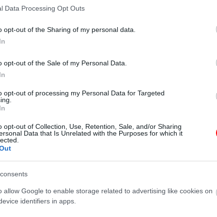
l Data Processing Opt Outs
o opt-out of the Sharing of my personal data.
In
o opt-out of the Sale of my Personal Data.
In
to opt-out of processing my Personal Data for Targeted
ing.
In
o opt-out of Collection, Use, Retention, Sale, and/or Sharing
ersonal Data that Is Unrelated with the Purposes for which it
Figyelmeztet 
lected.
ő és
Tizennyolc évesek
Sanyi bácsi nem
fogász:
Out
i
voltak, amikor
kertel: ami a szívén,
vastagbélrákr
ak
összeházasodtak.…
az a száján....
utalhatnak…
consents
o allow Google to enable storage related to advertising like cookies on
evice identifiers in apps.
Évekig gúnyoltak