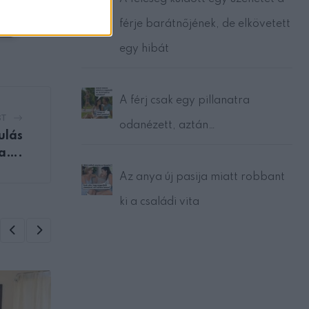
férje barátnőjének, de elkövetett
kép
egy hibát
A férj csak egy pillanatra
ST
odanézett, aztán…
ulás
ja….
Az anya új pasija miatt robbant
ki a családi vita