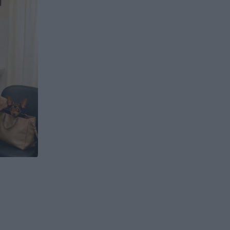
HUMOR
A férj képzelgései teljesen szárnyra kap