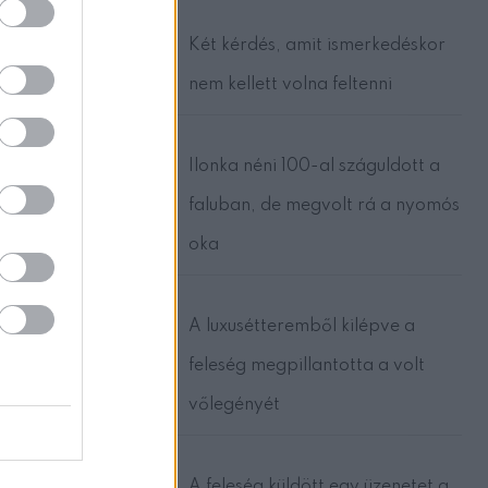
 a
mám
Két kérdés, amit ismerkedéskor
nem kellett volna feltenni
Ilonka néni 100-al száguldott a
egy
faluban, de megvolt rá a nyomós
oka
A luxusétteremből kilépve a
feleség megpillantotta a volt
vőlegényét
A feleség küldött egy üzenetet a