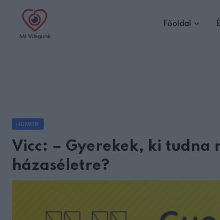
Skip
to
Főoldal
É
content
HUMOR
Vicc: – Gyerekek, ki tudna
házaséletre?