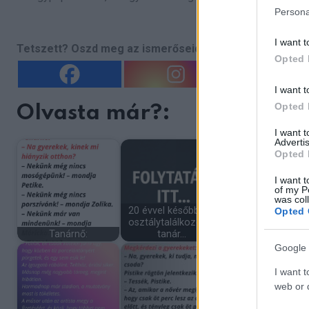
Persona
I want t
Tetszett? Oszd meg az ismerőseiddel is!
Opted 
I want t
Opted 
Olvasta már?:
I want 
Advertis
Opted 
I want t
of my P
was col
20 évvel később, az
Egy csinos fiatal n
Opted 
osztálytalálkozón a
egy idősebb férf
Tanárnő:
tanár…
összeházasodn
Google 
I want t
web or d