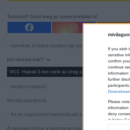
Tetszett? Oszd meg az ismerőseiddel is!
mivilagun
– Gyerekek, ki tudna mondani egy példát a harmónikus házas
If you wish 
sensitive in
Ezt olvasta már?
confirm you
continue se
VICC: Hajnali 3-kor verik az öreg székely ablakát
information 
further disc
participants
– kérdezi a tanárnő.
Downstream 
Móricka jelentkezik:
Please note
information 
deny consent
– Az én nagyszüleim harmónikusan élnek.
in below Go
A nagypapa horkol, a nagymama meg süket.