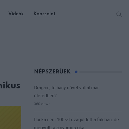
Videók
Kapcsolat
NÉPSZERŰEK
nikus
Drágám, te hány nővel voltál már
életedben?
360 views
Ilonka néni 100-al száguldott a faluban, de
megvolt rá a nyomós oka