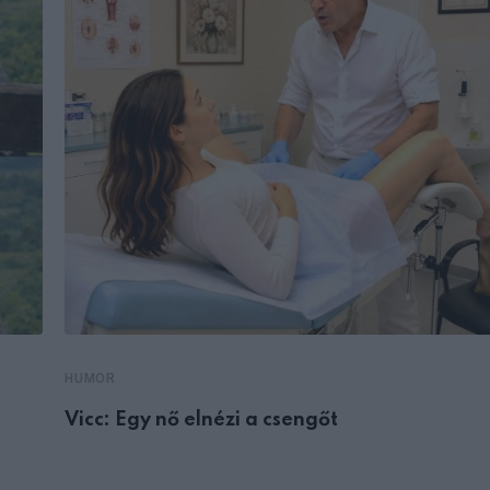
HUMOR
Vicc: Egy nő elnézi a csengőt