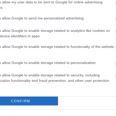
A férjem elhagyott 6
osztálytársaim
o allow my user data to be sent to Google for online advertising
elre
Megszakad egy rossz
gyerekkel: azt
menzás nagyma
s.
időszak: július végéig…
mondta...
miatt.
to allow Google to send me personalized advertising.
o allow Google to enable storage related to analytics like cookies on
evice identifiers in apps.
ely
10 dolog, amely
Egy elvált nő egy kis,
A létra, a ló és 
ító
örökre megváltozik,
mindössze 3
kínos incidens
o allow Google to enable storage related to functionality of the website
miután…
méteres....
története
o allow Google to enable storage related to personalization.
o allow Google to enable storage related to security, including
sén
A feleségem 10 éve
4 éves kisfiam a
cation functionality and fraud prevention, and other user protection.
elhagyott engem és
legjobb barátnőmre
A skót és a
tt…
az öt…
mutatott és…
csodalámpa
CONFIRM
A sorakozón az