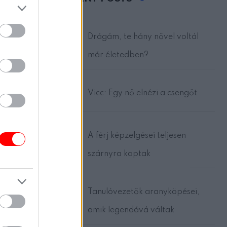
Drágám, te hány nővel voltál
már életedben?
Vicc: Egy nő elnézi a csengőt
A férj képzelgései teljesen
a
szárnyra kaptak
a
Tanulóvezetők aranyköpései,
amik legendává váltak
 az