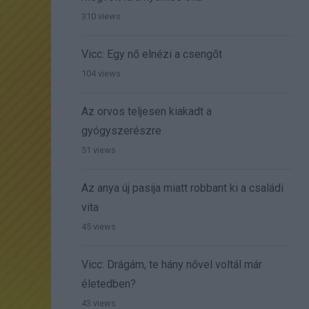
310 views
Vicc: Egy nő elnézi a csengőt
104 views
Az orvos teljesen kiakadt a
gyógyszerészre
51 views
Az anya új pasija miatt robbant ki a családi
vita
45 views
Vicc: Drágám, te hány nővel voltál már
életedben?
43 views