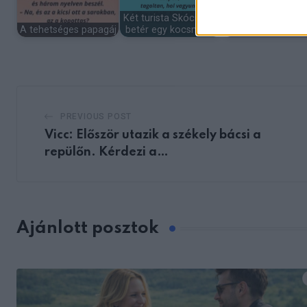
Két turista Skóciában
Rendőr a
A tehetséges papagáj
betér egy kocsmába
gyorshajtónál
PREVIOUS POST
Vicc: Először utazik a székely bácsi a
repülőn. Kérdezi a…
Ajánlott posztok