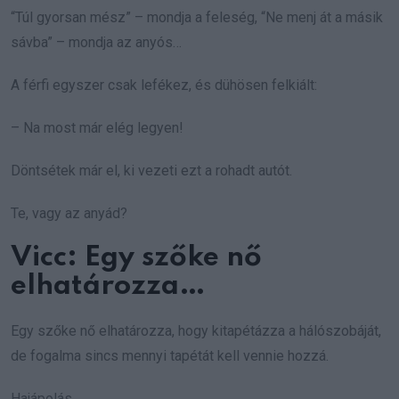
“Túl gyorsan mész” – mondja a feleség, “Ne menj át a másik
sávba” – mondja az anyós…
A férfi egyszer csak lefékez, és dühösen felkiált:
– Na most már elég legyen!
Döntsétek már el, ki vezeti ezt a rohadt autót.
Te, vagy az anyád?
Vicc: Egy szőke nő
elhatározza…
Egy szőke nő elhatározza, hogy kitapétázza a hálószobáját,
de fogalma sincs mennyi tapétát kell vennie hozzá.
Hajápolás