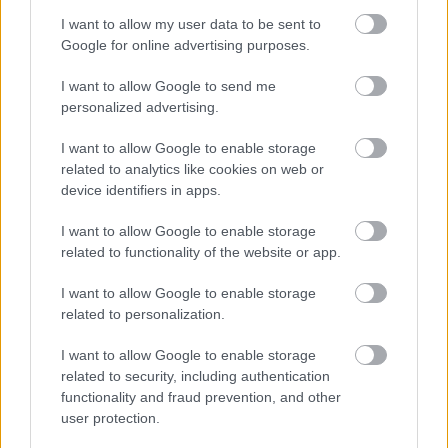
I want to allow my user data to be sent to
Google for online advertising purposes.
A sorakozón az
őrmester végignéz az
Az ebéd, ami
I want to allow Google to send me
újoncokon, majd
emlékeztetett arra,
personalized advertising.
ráordít:
mit jelent a kedvesség
I want to allow Google to enable storage
related to analytics like cookies on web or
device identifiers in apps.
Még nem akartam
I want to allow Google to enable storage
gyereket, de a férjem
Ez a nő rájött, hogyan
related to functionality of the website or app.
könyörgött érte
lehet kicselezni az…
I want to allow Google to enable storage
related to personalization.
I want to allow Google to enable storage
related to security, including authentication
Felesége teljesen
15 évig úgy neveltem
functionality and fraud prevention, and other
összetört Diogo Jota
a húgom fiát, mintha
temetésén,…
a sajátom…
user protection.