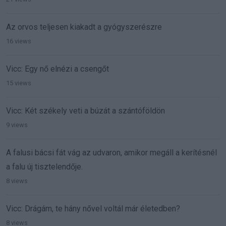
Az orvos teljesen kiakadt a gyógyszerészre
16 views
Vicc: Egy nő elnézi a csengőt
15 views
Vicc: Két székely veti a búzát a szántóföldön
9 views
A falusi bácsi fát vág az udvaron, amikor megáll a kerítésnél
a falu új tisztelendője.
8 views
Vicc: Drágám, te hány nővel voltál már életedben?
8 views