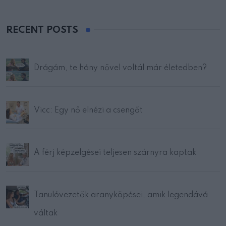
RECENT POSTS
Drágám, te hány nővel voltál már életedben?
Vicc: Egy nő elnézi a csengőt
A férj képzelgései teljesen szárnyra kaptak
Tanulóvezetők aranyköpései, amik legendává
váltak