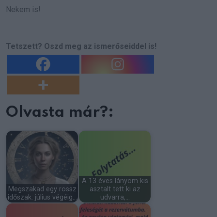
Nekem is!
Tetszett? Oszd meg az ismerőseiddel is!
Olvasta már?:
A 13 éves lányom kis
Megszakad egy rossz
asztalt tett ki az
időszak: július végéig…
udvarra,…