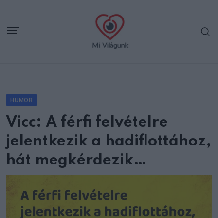
Skip
to
content
HUMOR
Vicc: A férfi felvételre
jelentkezik a hadiflottához,
hát megkérdezik…