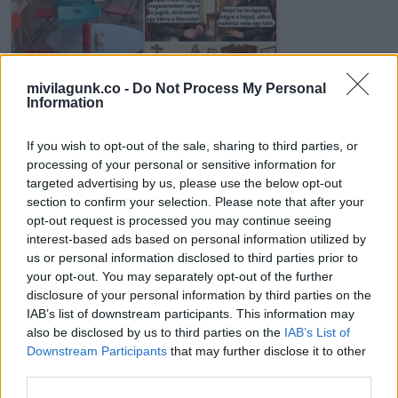
Minden héten a
A kamasz fiú azt
sarokból figyeltem…
hitte, hogy túljárt a
mivilagunk.co -
Do Not Process My Personal
míg egy botrány…
pap apja eszén
Information
If you wish to opt-out of the sale, sharing to third parties, or
processing of your personal or sensitive information for
targeted advertising by us, please use the below opt-out
A szőke nő
3 évesen fogadtam
megérkezik a
section to confirm your selection. Please note that after your
örökbe a kislányt egy
Mennyország
opt-out request is processed you may continue seeing
halálos…
kapujához, ahol…
interest-based ads based on personal information utilized by
us or personal information disclosed to third parties prior to
your opt-out. You may separately opt-out of the further
disclosure of your personal information by third parties on the
IAB’s list of downstream participants. This information may
Vicc: A friss házasok
also be disclosed by us to third parties on the
IAB’s List of
A húsvét nagy
első közös
fordulatot hozhat
éjszakájukra
Downstream Participants
that may further disclose it to other
ezeknek a jegyeknek…
készülnek
third parties.