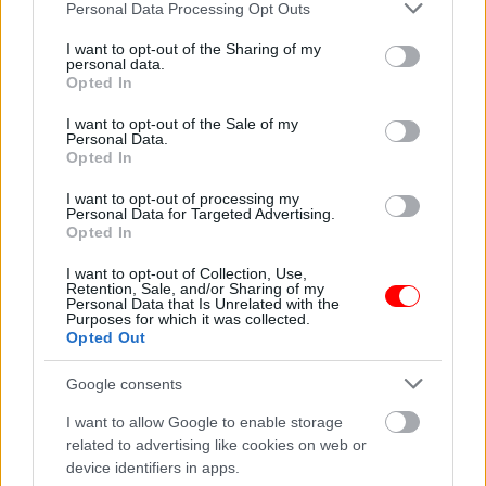
Please note that this website/app uses one or more Google
Personal Data Processing Opt Outs
services and may gather and store information including but
not limited to your visit or usage behaviour. You may click to
I want to opt-out of the Sharing of my
personal data.
grant or deny consent to Google and its third-party tags to
Opted In
Ma este érkezik a
Nyolc hónapos terhes
use your data for below specified purposes in below Google
szuperhold, új fejezet
voltam, amikor
consent section.
nyílik…
anyósom…
I want to opt-out of the Sale of my
Personal Data.
Opted In
I want to opt-out of processing my
Personal Data for Targeted Advertising.
Opted In
9 jel, hogy nem ez az
Süti és Cookie
I want to opt-out of Collection, Use,
első életed a Földön:…
tájékoztató
Retention, Sale, and/or Sharing of my
Personal Data that Is Unrelated with the
Purposes for which it was collected.
Opted Out
Google consents
Csendben írta alá a
Az új doktornő
I want to allow Google to enable storage
válási papírokat —
hatására felbolydult a
related to advertising like cookies on web or
senki sem…
fogászati rendelő
device identifiers in apps.