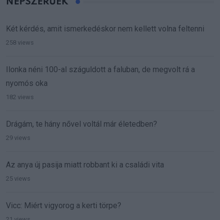
NÉPSZERŰEK
Két kérdés, amit ismerkedéskor nem kellett volna feltenni
258 views
Ilonka néni 100-al száguldott a faluban, de megvolt rá a
nyomós oka
182 views
Drágám, te hány nővel voltál már életedben?
29 views
Az anya új pasija miatt robbant ki a családi vita
25 views
Vicc: Miért vigyorog a kerti törpe?
21 views