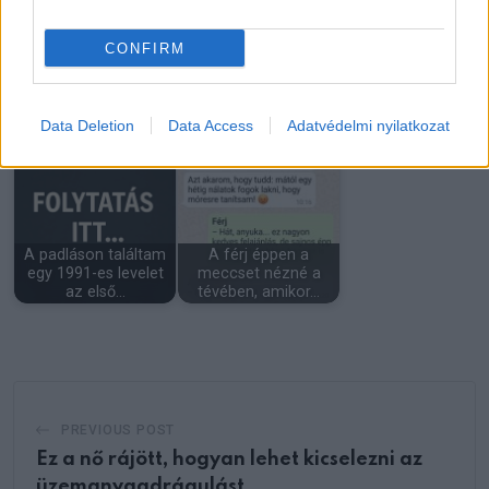
CONFIRM
Vicc: Egy lányka
vezeti a kecskét az
Vigyázz mit gondolsz,
Data Deletion
Data Access
Adatvédelmi nyilatkozat
úton…
mert valóra válhat
A padláson találtam
A férj éppen a
egy 1991-es levelet
meccset nézné a
az első…
tévében, amikor…
PREVIOUS POST
Ez a nő rájött, hogyan lehet kicselezni az
üzemanyagdrágulást