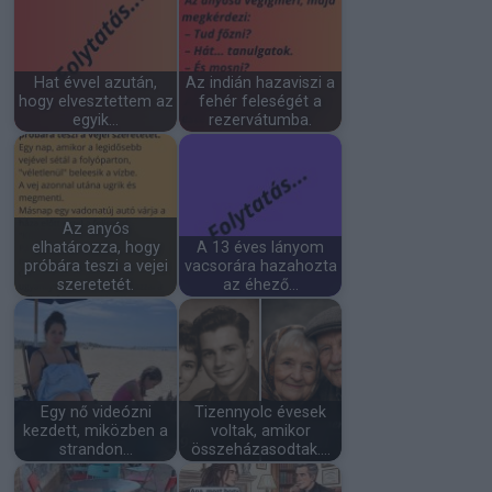
Hat évvel azután,
Az indián hazaviszi a
hogy elvesztettem az
fehér feleségét a
egyik…
rezervátumba.
Az anyós
elhatározza, hogy
A 13 éves lányom
próbára teszi a vejei
vacsorára hazahozta
szeretetét.
az éhező…
Egy nő videózni
Tizennyolc évesek
kezdett, miközben a
voltak, amikor
strandon…
összeházasodtak.…