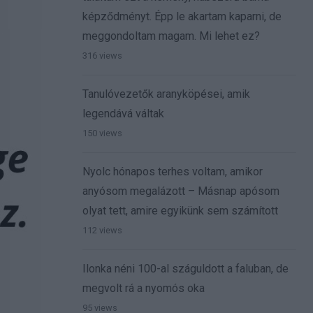
képződményt. Épp le akartam kaparni, de
meggondoltam magam. Mi lehet ez?
316 views
Tanulóvezetők aranyköpései, amik
legendává váltak
150 views
Nyolc hónapos terhes voltam, amikor
anyósom megalázott – Másnap apósom
olyat tett, amire egyikünk sem számított
112 views
Ilonka néni 100-al száguldott a faluban, de
megvolt rá a nyomós oka
95 views