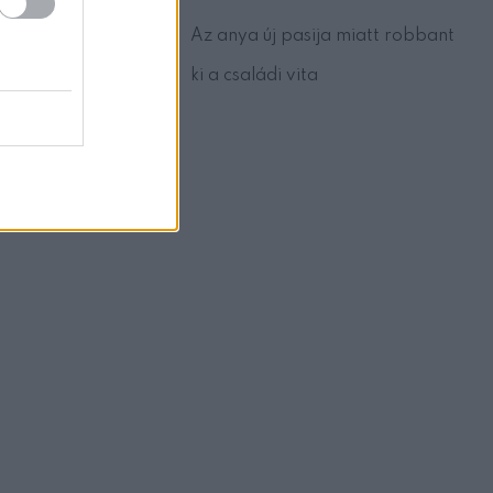
Az anya új pasija miatt robbant
ki a családi vita