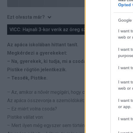
Opted 
Ezt olvasta már?
Google 
VICC: Hajnali 3-kor verik az öreg székely ablakát
I want t
web or d
Az apáca iskolában hittant tanít.
I want t
Megkérdezi a gyerekeket:
purpose
– Na, gyerekek, ki tudja, mi a csoda?
I want 
Pistike rögtön jelentkezik.
– Tessék, Pistike.
I want t
web or d
– Az, amikor a nővér megígéri, hogy csak öt perc lesz az óra 
Az apáca összevonja a szemöldökét:
I want t
or app.
– Ez miért volna csoda?
Pistike vállat von:
I want t
– Mert ilyen még egyszer sem történt meg.
I want t