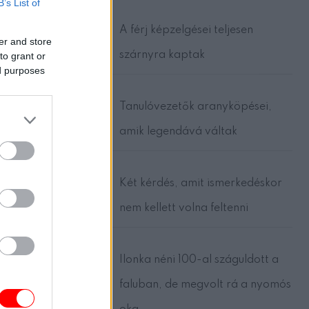
B’s List of
A férj képzelgései teljesen
er and store
szárnyra kaptak
to grant or
ed purposes
Tanulóvezetők aranyköpései,
amik legendává váltak
Két kérdés, amit ismerkedéskor
nem kellett volna feltenni
Ilonka néni 100-al száguldott a
faluban, de megvolt rá a nyomós