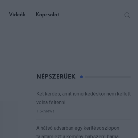
Videók
Kapcsolat
NÉPSZERŰEK
Két kérdés, amit ismerkedéskor nem kellett
volna feltenni
1.5k views
A hátsó udvarban egy kerítésoszlopon
találtam ezt a kemény, habszerű barna