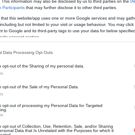
. This information may also be disclosed by us to third parties on the
IA
Participants
that may further disclose it to other third parties.
 that this website/app uses one or more Google services and may gath
including but not limited to your visit or usage behaviour. You may click 
 to Google and its third-party tags to use your data for below specifi
ogle consent section.
l Data Processing Opt Outs
o opt-out of the Sharing of my personal data.
In
o opt-out of the Sale of my Personal Data.
In
to opt-out of processing my Personal Data for Targeted
ing.
In
o opt-out of Collection, Use, Retention, Sale, and/or Sharing
ersonal Data that Is Unrelated with the Purposes for which it
lected.