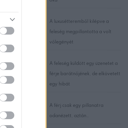
oka
A luxusétteremből kilépve a
feleség megpillantotta a volt
vőlegényét
A feleség küldött egy üzenetet a
férje barátnőjének, de elkövetett
egy hibát
A férj csak egy pillanatra
odanézett, aztán…