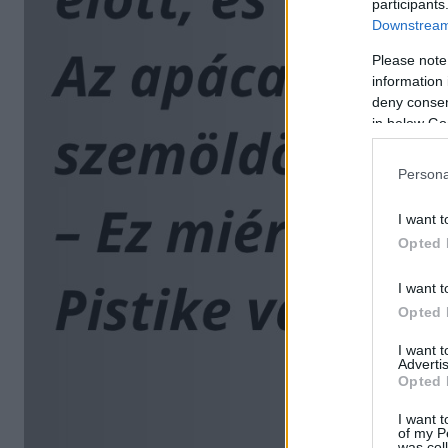
participants
Downstream 
Please note
information 
deny consent
in below Go
Persona
I want t
Opted 
I want t
Opted 
I want 
Advertis
Opted 
I want t
of my P
was col