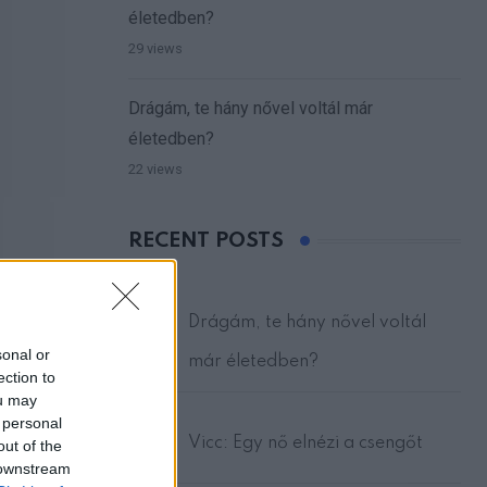
életedben?
29 views
Drágám, te hány nővel voltál már
életedben?
22 views
RECENT POSTS
Drágám, te hány nővel voltál
sonal or
már életedben?
ection to
ou may
 personal
Vicc: Egy nő elnézi a csengőt
out of the
 downstream