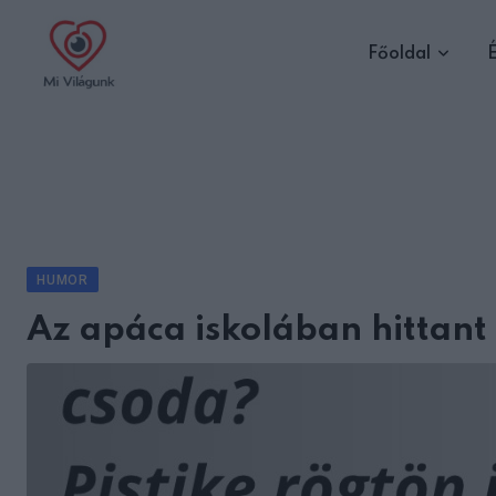
Skip
to
Főoldal
É
content
HUMOR
Az apáca iskolában hittant 