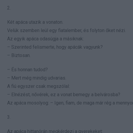
2.
Két apáca utazik a vonaton.
Velük szemben leül egy fiatalember, és folyton őket nézi.
Az egyik apáca odasúgja a másiknak:
– Szerinted felismerte, hogy apácák vagyunk?
– Biztosan.
– És honnan tudod?
– Mert még mindig udvarias.
A fiú egyszer csak megszólal:
– Elnézést, nővérek, ez a vonat bemegy a belvárosba?
Az apáca mosolyog: – Igen, fiam, de maga már rég a mennyor
3.
Az apáca hittanórán megkérdezi a gyerekeket: