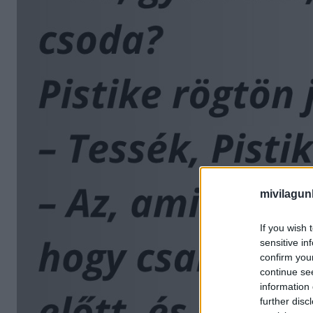
mivilagun
If you wish 
sensitive in
confirm you
continue se
information 
further disc