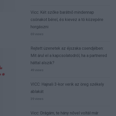
Vicc: Két szőke barátnő mindennap
csónakot bérel, és kievez a tó közepére
horgászni
69 views
Rejtett üzenetek az éjszaka csendjében:
Mit árul el a kapcsolatodról, ha a partnered
háttal alszik?
49 views
VICC: Hajnali 3-kor verik az öreg székely
ablakát
39 views
Vicc: Drágám, te hány nővel voltál már