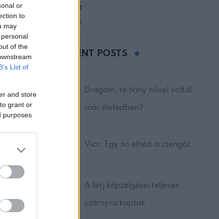
sonal or
ablakát
ection to
17 views
ou may
 personal
out of the
RECENT POSTS
 downstream
B’s List of
Drágám, te hány nővel voltál
er and store
to grant or
már életedben?
ed purposes
Vicc: Egy nő elnézi a csengőt
A férj képzelgései teljesen
szárnyra kaptak