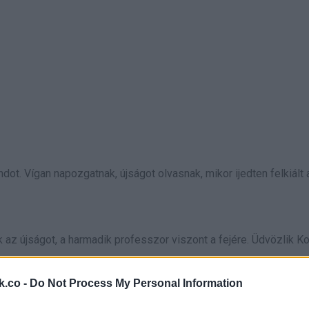
ot. Vígan napozgatnak, újságot olvasnak, mikor ijedten felkiált 
 az újságot, a harmadik professzor viszont a fejére. Üdvözlik K
k.co -
Do Not Process My Personal Information