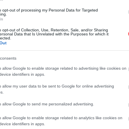
to opt-out of processing my Personal Data for Targeted
ing.
In
ába!
o opt-out of Collection, Use, Retention, Sale, and/or Sharing
ersonal Data that Is Unrelated with the Purposes for which it
lected.
Out
consents
o allow Google to enable storage related to advertising like cookies on
evice identifiers in apps.
o allow my user data to be sent to Google for online advertising
s.
to allow Google to send me personalized advertising.
o allow Google to enable storage related to analytics like cookies on
evice identifiers in apps.
kis
A feleségem ikreknek
15 éve eltemettem a
Hat évvel azutá