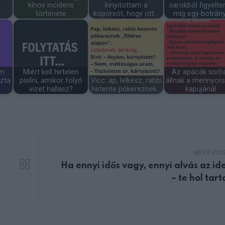
kínos incidens
kinyitottam a
sarokból figyelt
története
koporsót, hogy ott…
míg egy botrán
om
Miért kell hirtelen
Az apácák sorb
zta
pisilni, amikor folyó
Vicc: ap, lelkész, rabbi
állnak a mennyor
vizet hallasz?
hetente pókereznek…
kapujánál.
NEXT PO
Ha ennyi idős vagy, ennyi alvás az ide
– te hol tar