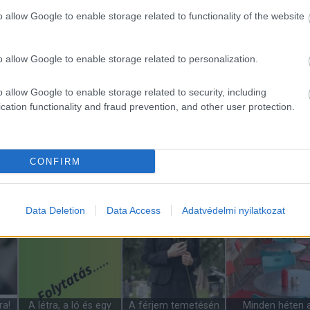
z
adott életet, mégis
fiamat, aztán
hogy elvesztette
o allow Google to enable storage related to functionality of the website
teljesen…
felvettem egy…
egyik…
o allow Google to enable storage related to personalization.
o allow Google to enable storage related to security, including
i
A 15 éves lányom
Az új doktorn
cation functionality and fraud prevention, and other user protection.
n a
Süti és Cookie
teljesen megőszült a
hatására felbolydu
tájékoztató
nagymamánál…
fogászati rende
CONFIRM
am
A pap és a barátja
„Lenézték az idős nőt
3 évesen fogad
Data Deletion
Data Access
Adatvédelmi nyilatkozat
rjem
elmennek horgászni a
a luxusszalonban –
örökbe a kislányt
e
tópartra.
egy nap…
halálos…
ra!
A létra, a ló és egy
A férjem temetésén
Minden héten 