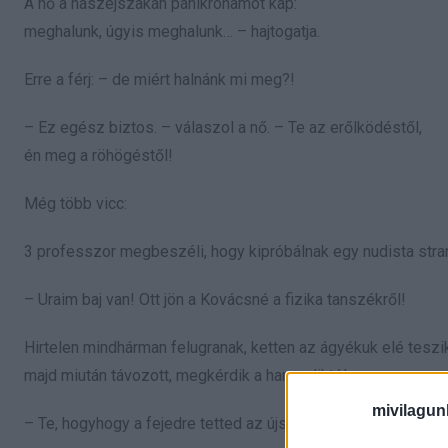
A nő a nászéjszakán pánikrohamot kap:
meghalunk, úgyis meghalunk… – hajtogatja.
Erre a férj: – de miért halnánk mi meg?!
– Ez egész biztos. – válaszol a nő. – Te az erőlködéstől,
én meg a röhögéstől!
Még több vicc:
3 professzor megbeszéli, hogy kipróbálnak egy nudista strand
– Uraim baj van! Ott jön a Kovácsné a fizika tanszékről!
Hirtelen mindhárman felugranak, ketten az ágyékuk elé teszik
majd miután távozott, megkérdik a harmadiktól:
mivilagun
– Te, hogyhogy a fejedre tetted az újságot?