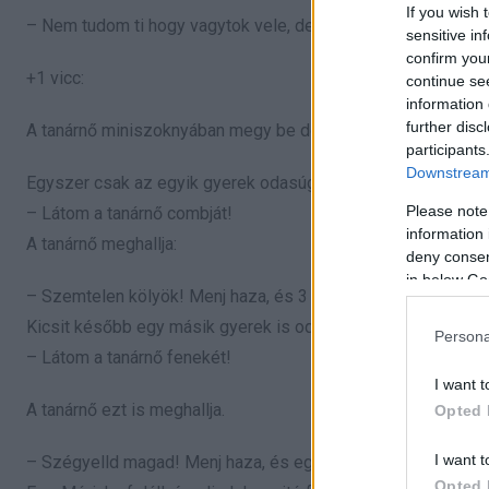
If you wish 
– Nem tudom ti hogy vagytok vele, de engem általában az a
sensitive in
confirm you
+1 vicc:
continue se
information 
further disc
A tanárnő miniszoknyában megy be dolgozatot íratni.
participants
Downstream 
Egyszer csak az egyik gyerek odasúgja a padtársának:
Please note
– Látom a tanárnő combját!
information 
A tanárnő meghallja:
deny consent
in below Go
– Szemtelen kölyök! Menj haza, és 3 napig ne lássalak!
Kicsit később egy másik gyerek is odasúgja a padtársának:
Persona
– Látom a tanárnő fenekét!
I want t
A tanárnő ezt is meghallja.
Opted 
I want t
– Szégyelld magad! Menj haza, és egy hétig ne gyere iskolá
Opted 