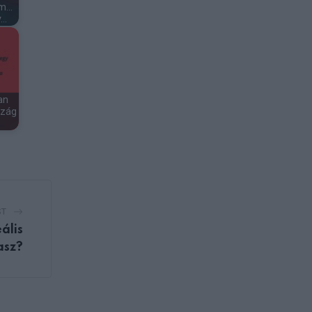
em…
y…
an
szág
ST
ális
tasz?