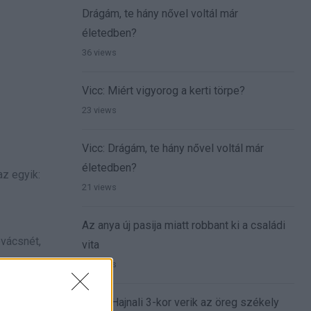
Drágám, te hány nővel voltál már
életedben?
36 views
Vicc: Miért vigyorog a kerti törpe?
23 views
Vicc: Drágám, te hány nővel voltál már
életedben?
az egyik:
21 views
Az anya új pasija miatt robbant ki a családi
ovácsnét,
vita
18 views
VICC: Hajnali 3-kor verik az öreg székely