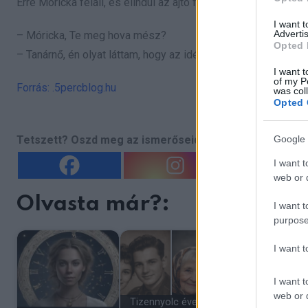
Erre Móricka feláll, és elindul az ajtó felé.
I want 
Advertis
– Móricka, Te meg hova mész?
Opted 
– Tanárnő, én olyat láttam, hogy az idén már nem jövök iskol
I want t
of my P
Forrás: .5percblog.hu
was col
Opted 
Google 
Tetszett? Oszd meg az ismerőseiddel is!
I want t
web or d
Olvasta már?:
I want t
purpose
I want 
I want t
web or d
Tizennyolc évesek
A 13 éves lányom 