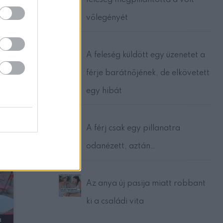
feleség megpillantotta a volt
m az
vőlegényét
A feleség küldött egy üzenetet a
ő
férje barátnőjének, de elkövetett
lt a
lő
egy hibát
A férj csak egy pillanatra
tam
odanézett, aztán…
 egy
Az anya új pasija miatt robbant
ki a családi vita
a