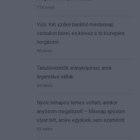
114 views
Vicc: Két szőke barátnő mindennap
csónakot bérel, és kievez a tó közepére
horgászni
85 views
Tanulóvezetők aranyköpései, amik
legendává váltak
69 views
Nyolc hónapos terhes voltam, amikor
anyósom megalázott – Másnap apósom
olyat tett, amire egyikünk sem számított
63 views