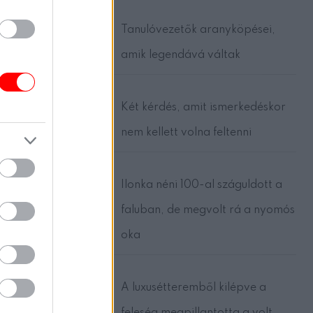
Tanulóvezetők aranyköpései,
amik legendává váltak
Két kérdés, amit ismerkedéskor
nem kellett volna feltenni
Ilonka néni 100-al száguldott a
faluban, de megvolt rá a nyomós
oka
A luxusétteremből kilépve a
n,