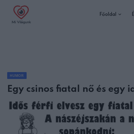
Skip
to
Főoldal
É
content
HUMOR
Egy csinos fiatal nő és egy