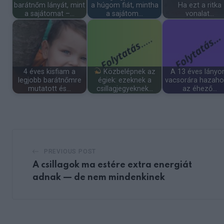
barátnőm lányát, mint
a húgom fiát, mintha
Ha ezt a ritka
a sajátomat –…
a sajátom…
vonalat…
4 éves kisfiam a
Közbelépnek az
A 13 éves lány
legjobb barátnőmre
égiek: ezeknek a
vacsorára hazaho
mutatott és…
csillagjegyeknek…
az éhező…
PREVIOUS POST
A csillagok ma estére extra energiát
adnak — de nem mindenkinek