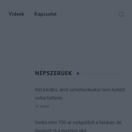
Videók
Kapcsolat
NÉPSZERŰEK
k
Két kérdés, amit ismerkedéskor nem kellett
volna feltenni
1k views
Ilonka néni 100-al száguldott a faluban, de
megvolt rá a nyomós oka