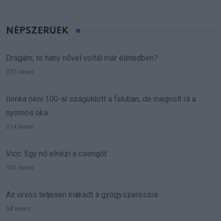
NÉPSZERŰEK
Drágám, te hány nővel voltál már életedben?
372 views
Ilonka néni 100-al száguldott a faluban, de megvolt rá a
nyomós oka
314 views
Vicc: Egy nő elnézi a csengőt
103 views
Az orvos teljesen kiakadt a gyógyszerészre
54 views