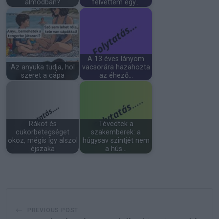
álmodban?
felvettem egy…
A 13 éves lányom
Az anyuka tudja, hol
vacsorára hazahozta
szeret a cápa
az éhező…
Rákot és
Tévedtek a
cukorbetegséget
szakemberek: a
okoz, mégis így alszol
húgysav szintjét nem
éjszaka
a hús…
PREVIOUS POST