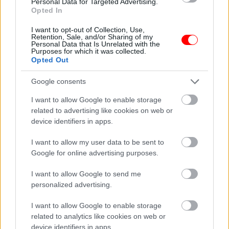
tájékoztató
a sajátom…
Personal Data for Targeted Advertising.
Opted In
I want to opt-out of Collection, Use,
Retention, Sale, and/or Sharing of my
Personal Data that Is Unrelated with the
Purposes for which it was collected.
4 éves kisfiam a
3 évesen fogadtam
Opted Out
legjobb barátnőmre
örökbe a kislányt egy
mutatott és…
halálos…
Google consents
I want to allow Google to enable storage
related to advertising like cookies on web or
device identifiers in apps.
Tizennyolc évesek
Hat évvel azután,
I want to allow my user data to be sent to
voltak, amikor
hogy elvesztettem az
Google for online advertising purposes.
összeházasodtak.…
egyik…
I want to allow Google to send me
personalized advertising.
Mától egy hétig
I want to allow Google to enable storage
A férjem arra kért,
ingyen nézheted az
related to analytics like cookies on web or
hogy aludjak a
összes HBO-
device identifiers in apps.