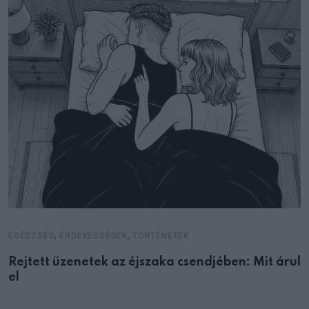
,
,
EGÉSZSÉG
ÉRDEKESSÉGEK
TÖRTÉNETEK
Rejtett üzenetek az éjszaka csendjében: Mit árul
el