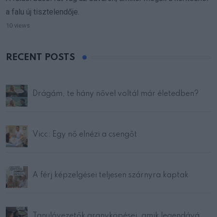
a falu új tisztelendője.
10 views
RECENT POSTS
Drágám, te hány nővel voltál már életedben?
Vicc: Egy nő elnézi a csengőt
A férj képzelgései teljesen szárnyra kaptak
Tanulóvezetők aranyköpései, amik legendává