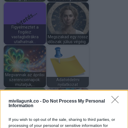
Figyelmeztet a
fogász:
vastagbélrákra
Megszakad egy rossz
utalhatnak…
időszak: július végéig…
Megvannak az áprilisi
szerencsenapok:
Adatvédelmi
mutatjuk,…
nyilatkozat
mivilagunk.co -
Do Not Process My Personal
Information
A húsvét nagy
Minden héten a
If you wish to opt-out of the sale, sharing to third parties, or
fordulatot hozhat
sarokból figyeltem…
processing of your personal or sensitive information for
ezeknek a jegyeknek…
míg egy botrány…