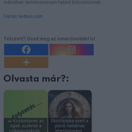
miközben természetesen hatást kölcsönöznek.
Forrás: ketkes.com
Tetszett? Oszd meg az ismerőseiddel is!
Olvasta már?:
Közbelépnek az
Eksztázisba esett a
égiek: ezeknek a
jósnő: hatalmas
csillagjegyeknek…
lehetőségeket…