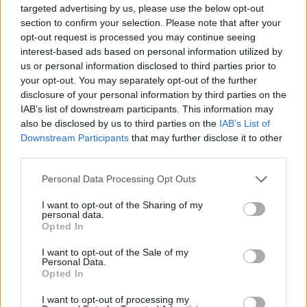
targeted advertising by us, please use the below opt-out
section to confirm your selection. Please note that after your
opt-out request is processed you may continue seeing
interest-based ads based on personal information utilized by
us or personal information disclosed to third parties prior to
A férjem elhagyott 6
Az új doktornő
your opt-out. You may separately opt-out of the further
gyerekkel: azt
hatására felbolydult a
disclosure of your personal information by third parties on the
mondta...
fogászati rendelő
IAB’s list of downstream participants. This information may
also be disclosed by us to third parties on the
IAB’s List of
Downstream Participants
that may further disclose it to other
third parties.
Évekig gúnyoltak az
Please note that this website/app uses one or more Google
Personal Data Processing Opt Outs
osztálytársaim a
A padláson találtam
services and may gather and store information including but
menzás nagymamám
egy 1991-es levelet
miatt.
az első…
not limited to your visit or usage behaviour. You may click to
I want to opt-out of the Sharing of my
personal data.
grant or deny consent to Google and its third-party tags to
Opted In
use your data for below specified purposes in below Google
consent section.
I want to opt-out of the Sale of my
Personal Data.
Opted In
15 évig úgy neveltem
Süti és Cookie
a húgom fiát, mintha
I want to opt-out of processing my