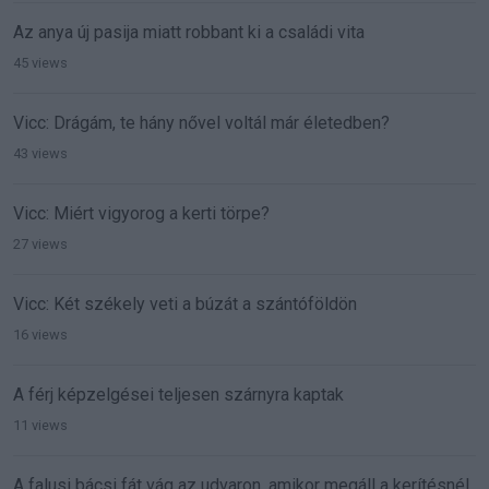
Az anya új pasija miatt robbant ki a családi vita
45 views
Vicc: Drágám, te hány nővel voltál már életedben?
43 views
Vicc: Miért vigyorog a kerti törpe?
27 views
Vicc: Két székely veti a búzát a szántóföldön
16 views
A férj képzelgései teljesen szárnyra kaptak
11 views
A falusi bácsi fát vág az udvaron, amikor megáll a kerítésnél