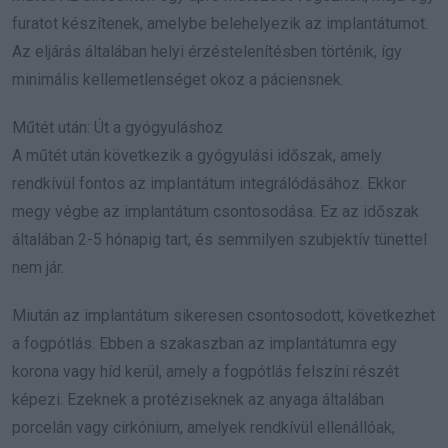
furatot készítenek, amelybe belehelyezik az implantátumot.
Az eljárás általában helyi érzéstelenítésben történik, így
minimális kellemetlenséget okoz a páciensnek.
Műtét után: Út a gyógyuláshoz
A műtét után következik a gyógyulási időszak, amely
rendkívül fontos az implantátum integrálódásához. Ekkor
megy végbe az implantátum csontosodása. Ez az időszak
általában 2-5 hónapig tart, és semmilyen szubjektív tünettel
nem jár.
Miután az implantátum sikeresen csontosodott, következhet
a fogpótlás. Ebben a szakaszban az implantátumra egy
korona vagy híd kerül, amely a fogpótlás felszíni részét
képezi. Ezeknek a protéziseknek az anyaga általában
porcelán vagy cirkónium, amelyek rendkívül ellenállóak,