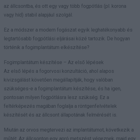
az állcsontba, és ott egy vagy több fogpótlás (pl. korona
vagy híd) stabil alapjául szolgál.
Ez a módszer a modern fogászat egyik leghatékonyabb és
legtartósabb fogpótlási eljárásai közé tartozik. De hogyan
történik a fogimplantátum elkészítése?
Fogimplantátum készítése – Az első lépések
Az első lépés a fogorvosi konzultáció, ahol alapos
kivizsgálást követően megállapítják, hogy valóban
szükséges-e a fogimplantátum készítése, és ha igen,
pontosan milyen fogpótlásra lesz szükség. Ez a
feltérképezés magában foglalja a röntgenfelvételek
készítését és az állcsont állapotának felmérését is.
Miután az orvos megtervezi az implantátumot, következik a
műtét. Az állcsonton egy apró metszést végeznek, majd egy