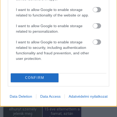
garázsban, amíg…
csatornát
I want to allow Google to enable storage
related to functionality of the website or app.
I want to allow Google to enable storage
Hány lyukat látsz a
Schóbert Norbi
related to personalization.
nadrágon? Ezt árulja
megszólalt, "Megyünk
el rólad a válaszod
együtt...…
I want to allow Google to enable storage
related to security, including authentication
functionality and fraud prevention, and other
user protection.
Kislány
Rejtett üzenetek az
hercegnőjelmezben
éjszaka csendjében:
CONFIRM
mentett meg egy…
Mit árul el…
Data Deletion
Data Access
Adatvédelmi nyilatkozat
Mit jelent, ha egy
elhunyt személy
15 éve eltemettem a
jelenik meg
fiamat, aztán