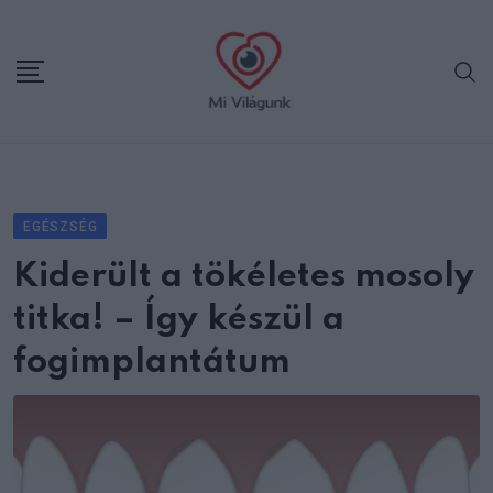
Skip
to
content
EGÉSZSÉG
Kiderült a tökéletes mosoly
titka! – Így készül a
fogimplantátum