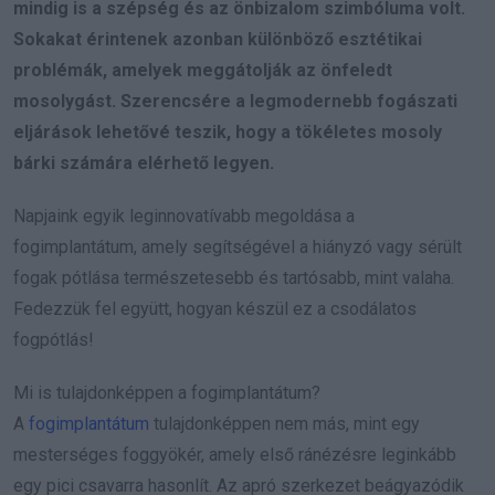
mindig is a szépség és az önbizalom szimbóluma volt.
Sokakat érintenek azonban különböző esztétikai
problémák, amelyek meggátolják az önfeledt
mosolygást. Szerencsére a legmodernebb fogászati
eljárások lehetővé teszik, hogy a tökéletes mosoly
bárki számára elérhető legyen.
Napjaink egyik leginnovatívabb megoldása a
fogimplantátum, amely segítségével a hiányzó vagy sérült
fogak pótlása természetesebb és tartósabb, mint valaha.
Fedezzük fel együtt, hogyan készül ez a csodálatos
fogpótlás!
Mi is tulajdonképpen a fogimplantátum?
A
fogimplantátum
tulajdonképpen nem más, mint egy
mesterséges foggyökér, amely első ránézésre leginkább
egy pici csavarra hasonlít. Az apró szerkezet beágyazódik