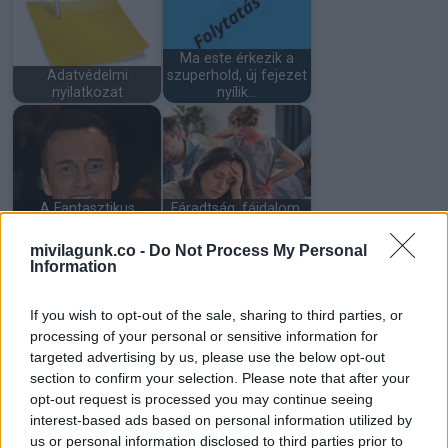
Ma este érkezik a
Adatvédelmi
szuperhold, új fejezet
nyilatkozat
nyílik…
A Fantasztikus
Fáradtság, fájdalom,
Négyes sztárja, Julian
alvászavar: amikor a
McMahon 56…
tested…
mivilagunk.co -
Do Not Process My Personal
Information
If you wish to opt-out of the sale, sharing to third parties, or
processing of your personal or sensitive information for
targeted advertising by us, please use the below opt-out
Kislány
8 dolog, amit bűn
hercegnőjelmezben
kölcsönadni:
section to confirm your selection. Please note that after your
mentett meg egy…
szegénységet és…
opt-out request is processed you may continue seeing
interest-based ads based on personal information utilized by
us or personal information disclosed to third parties prior to