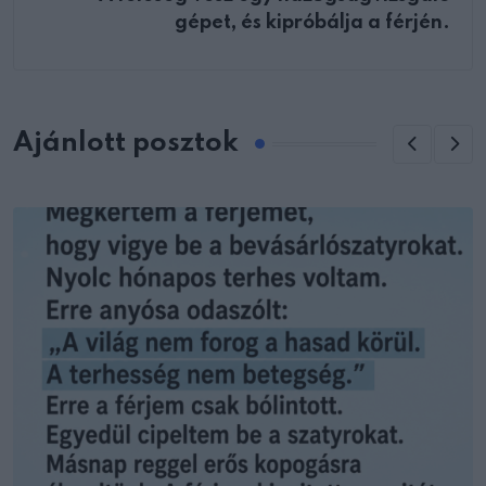
gépet, és kipróbálja a férjén.
Ajánlott posztok