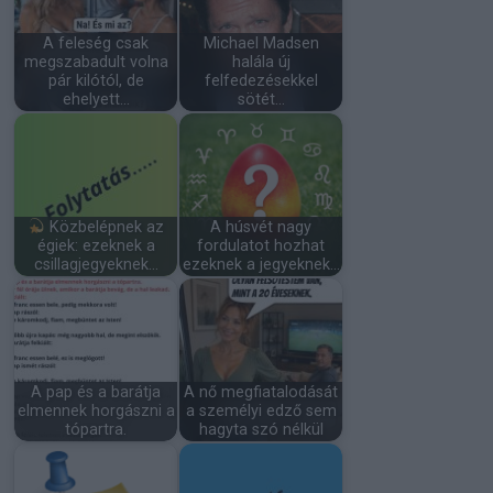
A feleség csak
Michael Madsen
megszabadult volna
halála új
pár kilótól, de
felfedezésekkel
ehelyett…
sötét…
Közbelépnek az
A húsvét nagy
égiek: ezeknek a
fordulatot hozhat
csillagjegyeknek…
ezeknek a jegyeknek…
A pap és a barátja
A nő megfiatalodását
elmennek horgászni a
a személyi edző sem
tópartra.
hagyta szó nélkül