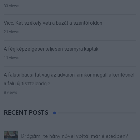
33 views
Vicc: Két székely veti a búzát a szántóföldön
21 views
A férj képzelgései teljesen szárnyra kaptak
11 views
A falusi bácsi fát vág az udvaron, amikor megáll a kerítésnél
a falu új tisztelendője.
8 views
RECENT POSTS
Drágám, te hány nővel voltál már életedben?