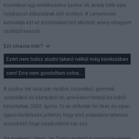
közelében egy emlékezetes szobor áll, amely több ezer
holokauszt áldozatának állít emléket. A Lemurov.net
bemutatja ezt az érzelmekkel teli alkotást, amely elhagyott
cipőkből készült.
Ezt olvasta már?
Ezért nem tudsz aludni takaró nélkül még kánikulában
sem! Erre nem gondoltam volna...
A szobor hat tucat pár cipőből, csizmából, gyermek
szandálból és klumpából áll, amelyeket fémből és kőből
készítettek. 2005. április 16-án állították fel őket, és olyan
ügyes kivitelezés jellemzi, hogy első pillantásra nehezen
észlelhető, hogy műalkotásról van szó.
Az emlékmű János Jan Togay rendező koncepciója alapján