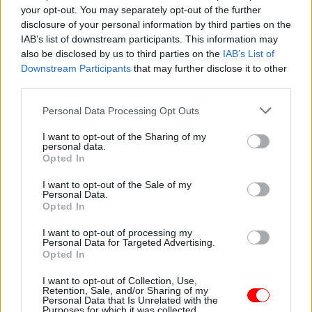
your opt-out. You may separately opt-out of the further
disclosure of your personal information by third parties on the
Három zsidó
IAB’s list of downstream participants. This information may
beszélget arról,
„Ez a te kereszted az
also be disclosed by us to third parties on the
IAB’s List of
melyikük rabbija
életedben, a
bölcsebb.
csillagjegyed alapján.”
Downstream Participants
that may further disclose it to other
third parties.
Please note that this website/app uses one or more Google
Personal Data Processing Opt Outs
services and may gather and store information including but
not limited to your visit or usage behaviour. You may click to
I want to opt-out of the Sharing of my
personal data.
Tizennyolc évesek
A feleség küldött egy
grant or deny consent to Google and its third-party tags to
Opted In
voltak, amikor
üzenetet a férje
use your data for below specified purposes in below Google
összeházasodtak.…
barátnőjének,…
consent section.
I want to opt-out of the Sale of my
Personal Data.
Opted In
I want to opt-out of processing my
Personal Data for Targeted Advertising.
Telihold hatása április
A férjem elhagyott 6
Opted In
2-án: 6 csillagjegy
gyerekkel: azt
most…
mondta...
I want to opt-out of Collection, Use,
Retention, Sale, and/or Sharing of my
Personal Data that Is Unrelated with the
Purposes for which it was collected.