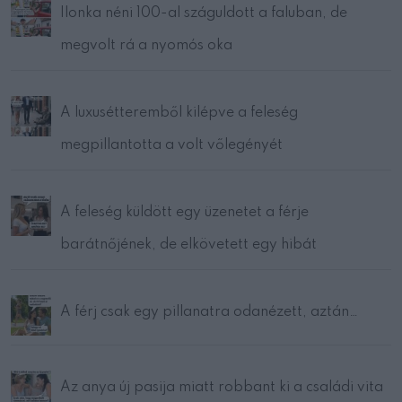
Ilonka néni 100-al száguldott a faluban, de
megvolt rá a nyomós oka
A luxusétteremből kilépve a feleség
megpillantotta a volt vőlegényét
A feleség küldött egy üzenetet a férje
barátnőjének, de elkövetett egy hibát
A férj csak egy pillanatra odanézett, aztán…
Az anya új pasija miatt robbant ki a családi vita