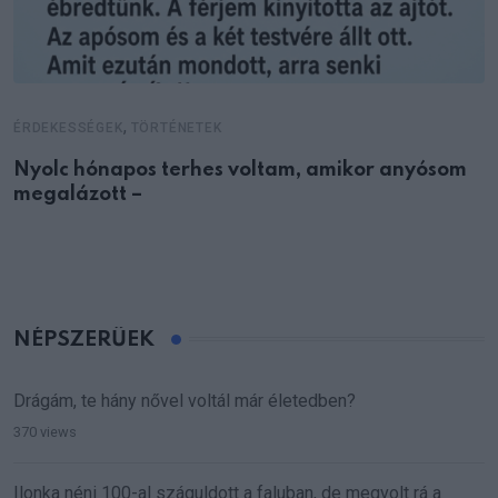
,
ÉRDEKESSÉGEK
TÖRTÉNETEK
Nyolc hónapos terhes voltam, amikor anyósom
megalázott –
NÉPSZERŰEK
Drágám, te hány nővel voltál már életedben?
370 views
Ilonka néni 100-al száguldott a faluban, de megvolt rá a