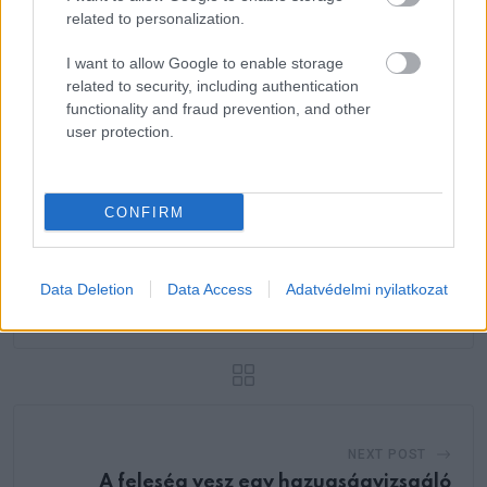
related to personalization.
I want to allow Google to enable storage
15 éve eltemettem a
related to security, including authentication
9 jel, hogy nem ez az
fiamat, aztán
első életed a Földön:…
felvettem egy…
functionality and fraud prevention, and other
user protection.
CONFIRM
PREVIOUS POST
Vicc: Válás után egy férfi felhívja a volt
Data Deletion
Data Access
Adatvédelmi nyilatkozat
feleségét
NEXT POST
A feleség vesz egy hazugságvizsgáló