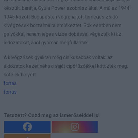
készült, barátja, Gyula Power szobrász által. A mű az 1944-
1945 között Budapesten végrehajtott tömeges zsidó
kivégzések borzalmaira emlékeztet. Sok esetben nem
golyókkal, hanem jeges vízbe dobással végezték ki az
áldozatokat, ahol gyorsan megfulladtak.
A kivégzések gyakran még cinikusabbak voltak: az
áldozatok kezét néha a saját cipőfűzőikkel kötözték meg,
kötelek helyett.
forrás
forrás
Tetszett? Oszd meg az ismerőseiddel is!