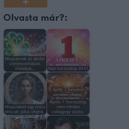
Olvasta már?:
Megvannak az áprilisi
szerencsenapok:
mutatjuk,…
Napi horoszkóp 04.01
Április 7. horoszkóp:
Megszakad egy rossz
nem minden
időszak: július végéig…
csillagjegy ússza…