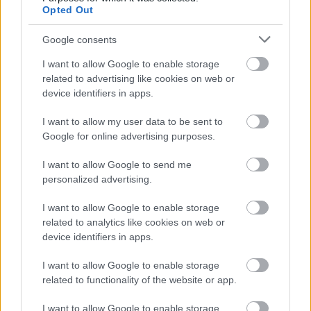
Opted Out
Google consents
A férj csak egy
„Vajon te benne vagy
pillanatra odanézett,
a szerencsés 3-
I want to allow Google to enable storage
aztán…
asban? Az esti…
related to advertising like cookies on web or
device identifiers in apps.
I want to allow my user data to be sent to
Google for online advertising purposes.
A feleségem 10 éve
Az anya új pasija
elhagyott engem és
miatt robbant ki a
I want to allow Google to send me
az öt…
családi vita
personalized advertising.
I want to allow Google to enable storage
related to analytics like cookies on web or
device identifiers in apps.
A 13 éves lányom kis
Az orvosok
asztalt tett ki az
eltávolítottak egy férfi
I want to allow Google to enable storage
udvarra,…
lábából egy 34…
related to functionality of the website or app.
I want to allow Google to enable storage