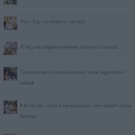
Vicc: Egy nő elnézi a csengőt
A férj képzelgései teljesen szárnyra kaptak
Tanulóvezetők aranyköpései, amik legendává
váltak
Két kérdés, amit ismerkedéskor nem kellett volna
feltenni