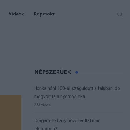
Videók
Kapcsolat
NÉPSZERŰEK
Ilonka néni 100-al száguldott a faluban, de
megvolt rá a nyomós oka
283 views
Drágám, te hány nővel voltál már
életedben?