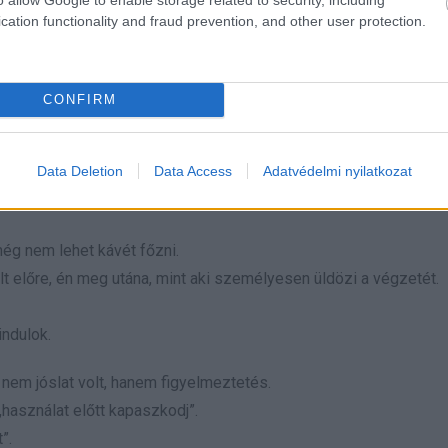
g a gravitáció sem.
cation functionality and fraud prevention, and other user protection.
ül egy fél papucsban és egy sértett tekintetben merült ki.
oz legalább egy kakaós csiga dukál.
CONFIRM
rdezte, nehéz reggelem van-e.
Data Deletion
Data Access
Adatvédelmi nyilatkozat
llé egy kaparós sorsjegyet is, hátha a csillagok teljes csomagb
ég nem lehet kávét főzni.
lt előre, én meg utána, mint aki személyesen üldözi a végzetét.
indulok.
nem jóslat volt, hanem figyelmeztetés.
„használat előtt kapaszkodj”.
”.