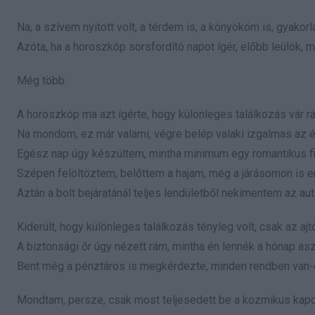
Na, a szívem nyitott volt, a térdem is, a könyököm is, gyakor
Azóta, ha a horoszkóp sorsfordító napot ígér, előbb leülök
Még több:
A horoszkóp ma azt ígérte, hogy különleges találkozás vár r
Na mondom, ez már valami, végre belép valaki izgalmas az 
Egész nap úgy készültem, mintha minimum egy romantikus fi
Szépen felöltöztem, belőttem a hajam, még a járásomon is e
Aztán a bolt bejáratánál teljes lendületből nekimentem az au
Kiderült, hogy különleges találkozás tényleg volt, csak az ajt
A biztonsági őr úgy nézett rám, mintha én lennék a hónap as
Bent még a pénztáros is megkérdezte, minden rendben van-
Mondtam, persze, csak most teljesedett be a kozmikus kap