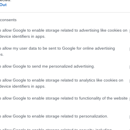
Out
consents
o allow Google to enable storage related to advertising like cookies on
evice identifiers in apps.
vár rám.
o allow my user data to be sent to Google for online advertising
ordult felém.
s.
i különleges.
to allow Google to send me personalized advertising.
o allow Google to enable storage related to analytics like cookies on
evice identifiers in apps.
omszéd egyszerre kérdezte, jól vagyok-e.
 Később újra megnéztem a horoszkópot, és ott volt: „maradj két
o allow Google to enable storage related to functionality of the website
o allow Google to enable storage related to personalization.
ilyen jelek sosem véletlenek.
o allow Google to enable storage related to security, including