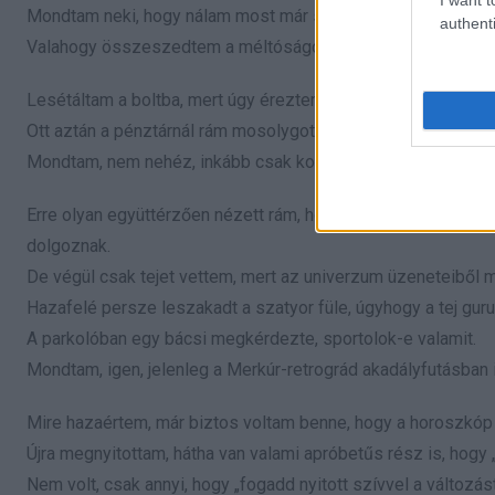
Mondtam neki, hogy nálam most már semmi nem véletlen, mé
authenti
Valahogy összeszedtem a méltóságom maradékát, ami körülbel
Lesétáltam a boltba, mert úgy éreztem, egy sorsfordító naph
Ott aztán a pénztárnál rám mosolygott a kasszás, és megké
Mondtam, nem nehéz, inkább csak kozmikusan túlterhelt.
Erre olyan együttérzően nézett rám, hogy majdnem vettem me
dolgoznak.
De végül csak tejet vettem, mert az univerzum üzeneteiből m
Hazafelé persze leszakadt a szatyor füle, úgyhogy a tej guru
A parkolóban egy bácsi megkérdezte, sportolok-e valamit.
Mondtam, igen, jelenleg a Merkúr-retrográd akadályfutásban 
Mire hazaértem, már biztos voltam benne, hogy a horoszkóp 
Újra megnyitottam, hátha van valami apróbetűs rész is, hogy 
Nem volt, csak annyi, hogy „fogadd nyitott szívvel a változást