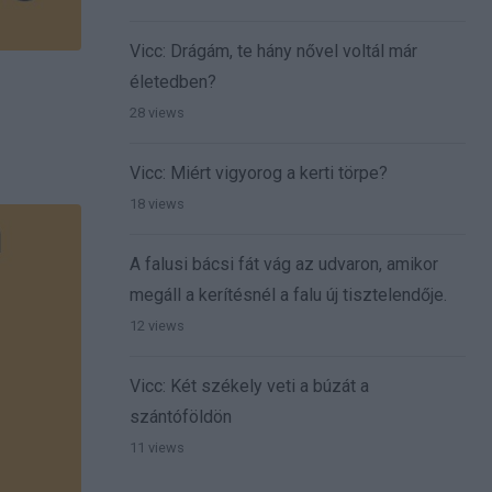
Vicc: Drágám, te hány nővel voltál már
életedben?
28 views
Vicc: Miért vigyorog a kerti törpe?
18 views
A falusi bácsi fát vág az udvaron, amikor
megáll a kerítésnél a falu új tisztelendője.
12 views
Vicc: Két székely veti a búzát a
szántóföldön
11 views