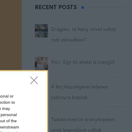
RECENT POSTS
Drágám, te hány nővel voltál
már életedben?
Vicc: Egy nő elnézi a csengőt
A férj képzelgései teljesen
sonal or
szárnyra kaptak
ection to
ou may
 personal
Tanulóvezetők aranyköpései,
out of the
 downstream
amik legendává váltak