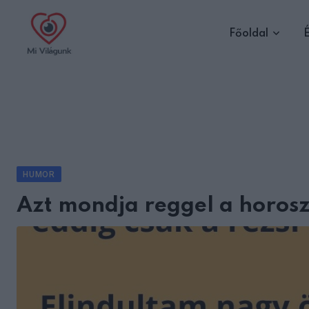
Skip
to
Főoldal
É
content
HUMOR
Azt mondja reggel a horo