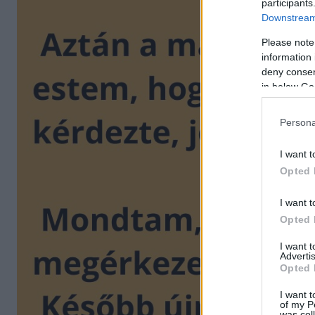
participants
Downstream 
Please note
information 
deny consent
in below Go
Persona
I want t
Opted 
I want t
Opted 
I want 
Advertis
Opted 
I want t
of my P
was col