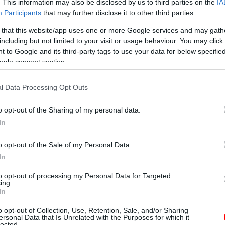
. This information may also be disclosed by us to third parties on the
IA
Participants
that may further disclose it to other third parties.
 that this website/app uses one or more Google services and may gath
including but not limited to your visit or usage behaviour. You may click 
 to Google and its third-party tags to use your data for below specifi
ogle consent section.
l Data Processing Opt Outs
o opt-out of the Sharing of my personal data.
In
o opt-out of the Sale of my Personal Data.
In
to opt-out of processing my Personal Data for Targeted
ing.
In
o opt-out of Collection, Use, Retention, Sale, and/or Sharing
ersonal Data that Is Unrelated with the Purposes for which it
lected.