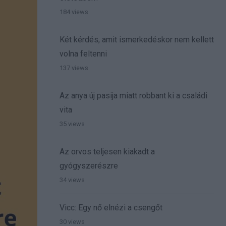
184 views
Két kérdés, amit ismerkedéskor nem kellett
volna feltenni
137 views
Az anya új pasija miatt robbant ki a családi
vita
35 views
Az orvos teljesen kiakadt a
gyógyszerészre
34 views
Vicc: Egy nő elnézi a csengőt
30 views