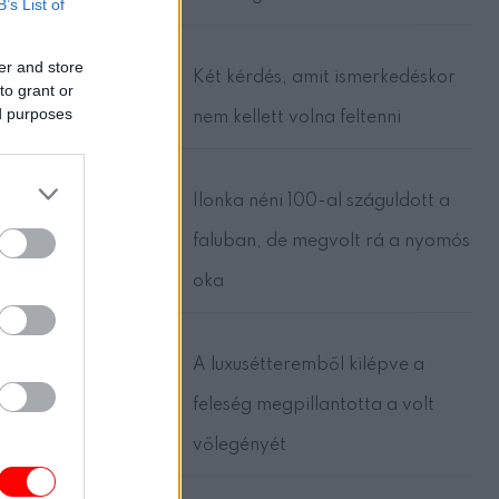
B’s List of
er and store
Két kérdés, amit ismerkedéskor
to grant or
ed purposes
nem kellett volna feltenni
Ilonka néni 100-al száguldott a
faluban, de megvolt rá a nyomós
oka
A luxusétteremből kilépve a
feleség megpillantotta a volt
vőlegényét