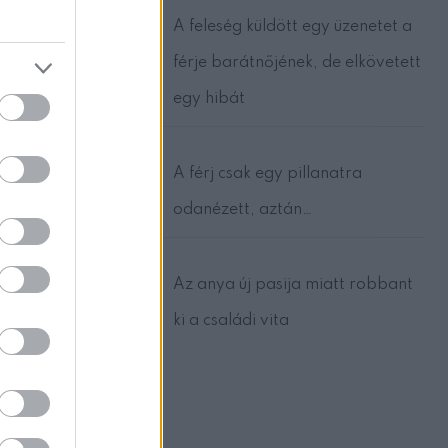
A feleség küldött egy üzenetet a
férje barátnőjének, de elkövetett
egy hibát
A férj csak egy pillanatra
odanézett, aztán…
Az anya új pasija miatt robbant
ki a családi vita
 lábbal a