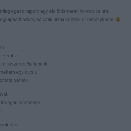
latilag egész napom egy élő önismereti horzsolás lett.
, megkapaszkodom, és csak utána kezdek el reménykedni.
ám.
életembe.
lm főszereplője lennék.
meltem egy kicsit.
tomata ajtónak.
óval.
ztrológiai eseménye.
e.
csolódás.