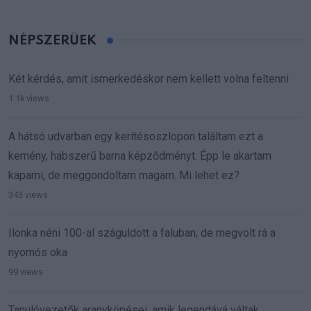
NÉPSZERŰEK
Két kérdés, amit ismerkedéskor nem kellett volna feltenni
1.1k views
A hátsó udvarban egy kerítésoszlopon találtam ezt a
kemény, habszerű barna képződményt. Épp le akartam
kaparni, de meggondoltam magam. Mi lehet ez?
343 views
Ilonka néni 100-al száguldott a faluban, de megvolt rá a
nyomós oka
99 views
Tanulóvezetők aranyköpései, amik legendává váltak