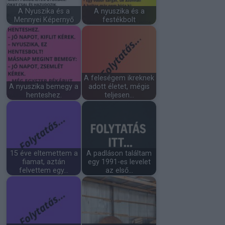
A Nyuszika és a
A nyuszika és a
Mennyei Képernyő
festékbolt
A feleségem ikreknek
A nyuszika bemegy a
adott életet, mégis
henteshez.
teljesen…
15 éve eltemettem a
A padláson találtam
fiamat, aztán
egy 1991-es levelet
felvettem egy…
az első…