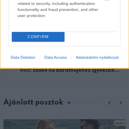
related to security, including authentication
PREVIOUS POST
functionality and fraud prevention, and other
VICC: A nászéjszakán hajnali kettőkor a
user protection.
fiatal férj felhívja az anyját:
CONFIRM
Data Deletion
Data Access
Adatvédelmi nyilatkozat
NEXT POST
Vicc: Szőke nő barátnőjéhez igyekszik…
Ajánlott posztok