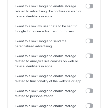
4 éves kisfiam a
Közbelépnek az
I want to allow Google to enable storage
legjobb barátnőmre
égiek: ezeknek a
related to advertising like cookies on web or
mutatott és…
csillagjegyeknek…
device identifiers in apps.
I want to allow my user data to be sent to
Google for online advertising purposes.
I want to allow Google to send me
Húsvétkor a nyuszika
Vigyázz mit gondolsz,
personalized advertising.
bekopog a tyúkhoz.
mert valóra válhat
I want to allow Google to enable storage
related to analytics like cookies on web or
device identifiers in apps.
Egy nő videózni
I want to allow Google to enable storage
Megszakad egy rossz
kezdett, miközben a
related to functionality of the website or app.
időszak: július végéig…
strandon…
I want to allow Google to enable storage
related to personalization.
I want to allow Google to enable storage