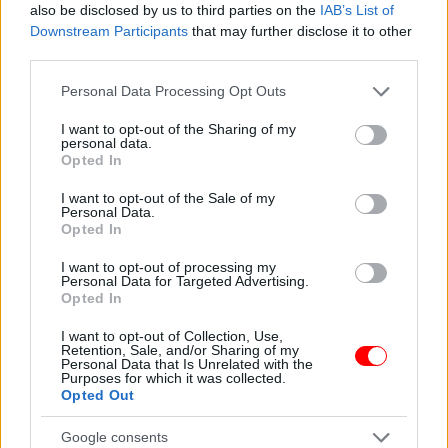
also be disclosed by us to third parties on the
IAB’s List of
3 évesen fogadtam
A feleségem 10 éve
örökbe a kislányt egy
elhagyott engem és
Downstream Participants
that may further disclose it to other
halálos…
az öt…
third parties.
Please note that this website/app uses one or more Google
Personal Data Processing Opt Outs
services and may gather and store information including but
not limited to your visit or usage behaviour. You may click to
I want to opt-out of the Sharing of my
personal data.
grant or deny consent to Google and its third-party tags to
Opted In
A 32 éves fiam két
Vicc: A székely bácsi
use your data for below specified purposes in below Google
zsák szennyessel
és a fia ballagnak a
consent section.
állított be, és…
földúton
I want to opt-out of the Sale of my
Personal Data.
Opted In
I want to opt-out of processing my
Personal Data for Targeted Advertising.
Opted In
10 ember, aki zavarba
Csendben írta alá a
ejtő élmény részese
válási papírokat —
I want to opt-out of Collection, Use,
volt
senki sem…
Retention, Sale, and/or Sharing of my
Personal Data that Is Unrelated with the
Purposes for which it was collected.
Opted Out
Google consents