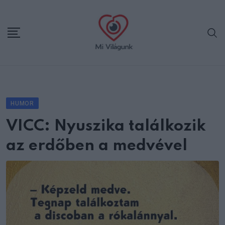
Skip
to
content
HUMOR
VICC: Nyuszika találkozik
az erdőben a medvével