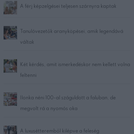
A férj képzelgései teljesen szárnyra kaptak
Tanulóvezetők aranyköpései, amik legendává
váltak
Két kérdés, amit ismerkedéskor nem kellett volna
feltenni
Ilonka néni 100-al száguldott a faluban, de
megvolt rá a nyomós oka
A luxusétteremből kilépve a feleség