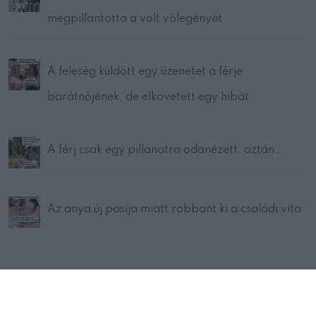
megpillantotta a volt vőlegényét
A feleség küldött egy üzenetet a férje
barátnőjének, de elkövetett egy hibát
A férj csak egy pillanatra odanézett, aztán…
Az anya új pasija miatt robbant ki a családi vita