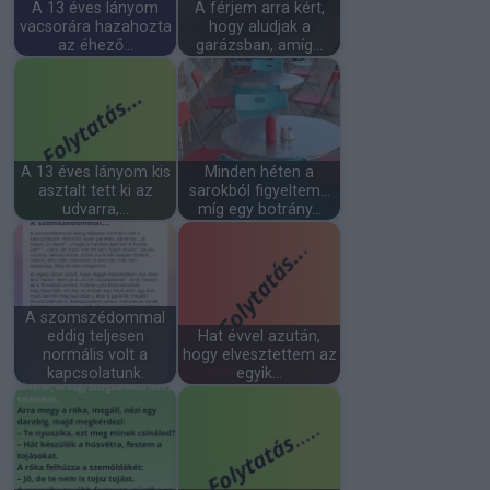
A 13 éves lányom
A férjem arra kért,
vacsorára hazahozta
hogy aludjak a
az éhező…
garázsban, amíg…
A 13 éves lányom kis
Minden héten a
asztalt tett ki az
sarokból figyeltem…
udvarra,…
míg egy botrány…
A szomszédommal
eddig teljesen
Hat évvel azután,
normális volt a
hogy elvesztettem az
kapcsolatunk.
egyik…