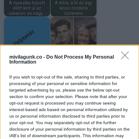
A nyuszika húsvét
A létra, a ló és egy
előtt kint ül az
kínos incidens
udvaron, és nagy…
története
15 évig úgy neveltem
Tizennyolc évesek
a húgom fiát, mintha
voltak, amikor
mivilagunk.co -
Do Not Process My Personal
a sajátom…
összeházasodtak.…
Information
If you wish to opt-out of the sale, sharing to third parties, or
processing of your personal or sensitive information for
targeted advertising by us, please use the below opt-out
Neveltem a néhai
Még nem akartam
section to confirm your selection. Please note that after your
barátnőm lányát, mint
gyereket, de a férjem
opt-out request is processed you may continue seeing
a sajátomat –…
könyörgött érte
interest-based ads based on personal information utilized by
us or personal information disclosed to third parties prior to
your opt-out. You may separately opt-out of the further
disclosure of your personal information by third parties on the
IAB’s list of downstream participants. This information may