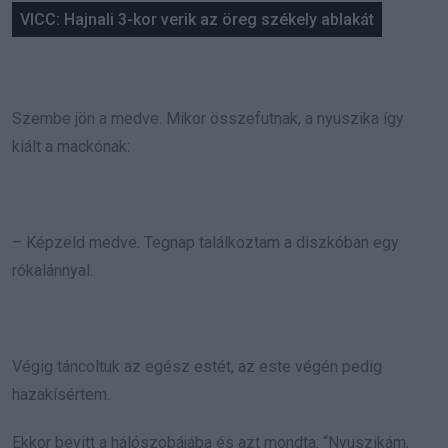
VICC: Hajnali 3-kor verik az öreg székely ablakát
Szembe jön a medve. Mikor összefutnak, a nyuszika így
kiált a mackónak:
– Képzeld medve. Tegnap találkoztam a diszkóban egy
rókalánnyal.
Végig táncoltuk az egész estét, az este végén pedig
hazakísértem.
Ekkor bevitt a hálószobájába és azt mondta: “Nyuszikám,