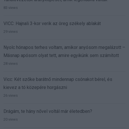
83 views
VICC: Hajnali 3-kor verik az öreg székely ablakát
29 views
Nyolc hónapos terhes voltam, amikor anyósom megalázott –
Másnap apósom olyat tett, amire egyikünk sem számított
28 views
Vicc: Két szőke barátnő mindennap csónakot bérel, és
kievez a tó közepére horgászni
26 views
Drágám, te hány nővel voltál már életedben?
20 views