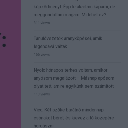
képződményt. Épp le akartam kaparni, de
meggondoltam magam. Mi lehet ez?
311 views
Tanulóvezetők aranyköpései, amik
legendává váltak
166 views
Nyolc hónapos terhes voltam, amikor
anyósom megalázott – Másnap apósom
olyat tett, amire egyikünk sem számított
113 views
Vicc: Két szőke barátnő mindennap
csónakot bérel, és kievez a tó közepére
horgászni