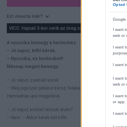
Opted 
Ezt olvasta már?
Google 
VICC: Hajnali 3-kor verik az öreg székely ablakát
I want t
web or d
A nyuszika bemegy a henteshez.
I want t
– Jó napot, kiflit kérek.
purpose
– Nyuszika, ez hentesbolt!
I want 
Másnap megint bemegy:
I want t
– Jó napot, zsemlét kérek.
web or d
– Még egyszer pékárut kérsz, felakasztalak!
Harmadnap újra megjelenik:
I want t
or app.
– Jó napot, kötelet tetszik árulni?
I want t
– Nem. – Akkor kérek két kiflit.
I want t