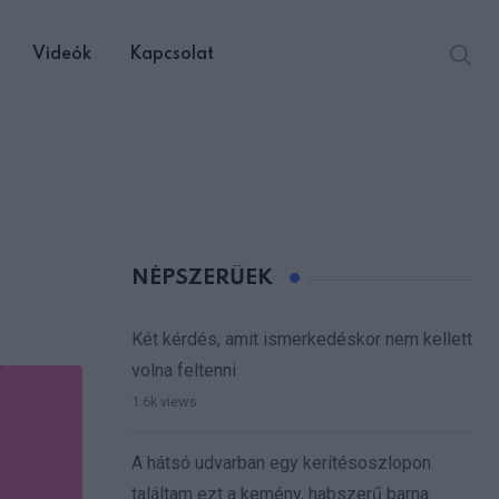
Videók
Kapcsolat
NÉPSZERŰEK
Két kérdés, amit ismerkedéskor nem kellett
volna feltenni
1.6k views
A hátsó udvarban egy kerítésoszlopon
találtam ezt a kemény, habszerű barna