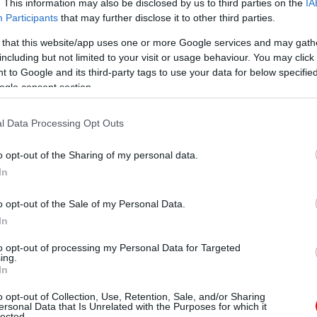
. This information may also be disclosed by us to third parties on the
IA
Participants
that may further disclose it to other third parties.
 that this website/app uses one or more Google services and may gath
including but not limited to your visit or usage behaviour. You may click 
 to Google and its third-party tags to use your data for below specifi
ogle consent section.
l Data Processing Opt Outs
o opt-out of the Sharing of my personal data.
In
o opt-out of the Sale of my Personal Data.
In
to opt-out of processing my Personal Data for Targeted
ing.
In
o opt-out of Collection, Use, Retention, Sale, and/or Sharing
ersonal Data that Is Unrelated with the Purposes for which it
lected.