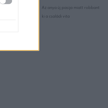
Az anya új pasija miatt robbant
ki a családi vita