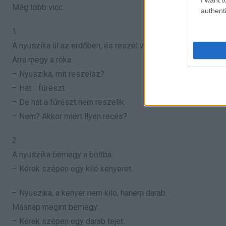
Még több vicc:
authenti
1.
A nyuszika ül az erdőben, és reszel valamit.
Arra megy a róka:
– Nyuszika, mit reszelsz?
– Hát… fűrészt.
– De hát a fűrészt nem reszelik.
– Nem? Akkor miért ilyen recés?
2.
A nyuszika bemegy a boltba:
– Kérek szépen egy kiló kenyeret.
– Nyuszika, a kenyér nem kiló, hanem darab.
Másnap megint bemegy:
– Kérek szépen egy darab tejet.