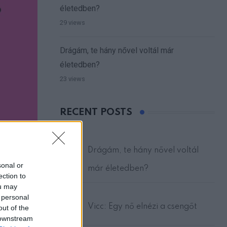
életedben?
29 views
Drágám, te hány nővel voltál már
életedben?
23 views
RECENT POSTS
Drágám, te hány nővel voltál
sonal or
már életedben?
ection to
ou may
 personal
Vicc: Egy nő elnézi a csengőt
out of the
 downstream