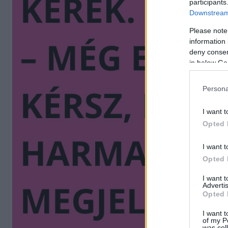
participants
Downstream 
Please note
information 
deny consent
in below Go
Persona
I want t
Opted 
I want t
Opted 
I want 
Advertis
Opted 
I want t
of my P
was col