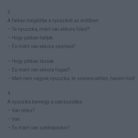
3.
A farkas megállítja a nyuszikát az erdőben:
– Te nyuszika, miért van ekkora füled?
– Hogy jobban halljak.
– És miért van ekkora szemed?
– Hogy jobban lássak.
– És miért van ekkora fogad?
– Mert nem vagyok nyuszika, te szerencsétlen, hanem hód!
4.
A nyuszika bemegy a cukrászdába:
– Van rétes?
– Van.
– És miért van szétrepedve?