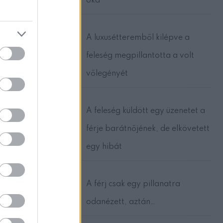
oka
A luxusétteremből kilépve a
feleség megpillantotta a volt
vőlegényét
A feleség küldött egy üzenetet a
férje barátnőjének, de elkövetett
egy hibát
A férj csak egy pillanatra
odanézett, aztán…