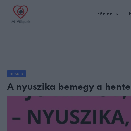
Skip
to
Főoldal
É
content
HUMOR
A nyuszika bemegy a hente