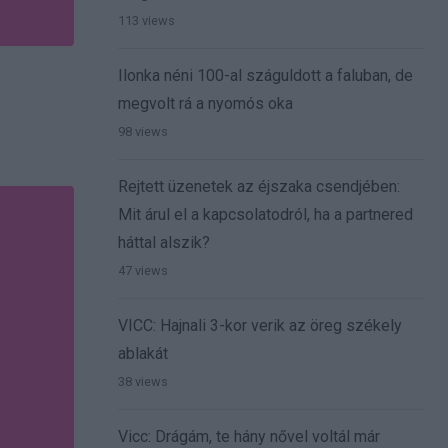
113 views
Ilonka néni 100-al száguldott a faluban, de
megvolt rá a nyomós oka
98 views
Rejtett üzenetek az éjszaka csendjében:
Mit árul el a kapcsolatodról, ha a partnered
háttal alszik?
47 views
VICC: Hajnali 3-kor verik az öreg székely
ablakát
38 views
Vicc: Drágám, te hány nővel voltál már