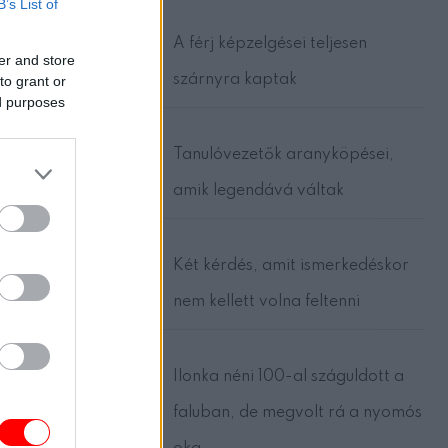
B’s List of
A férj képzelgései teljesen
er and store
szárnyra kaptak
to grant or
ed purposes
Tanulóvezetők aranyköpései,
amik legendává váltak
Két kérdés, amit ismerkedéskor
nem kellett volna feltenni
Ilonka néni 100-al száguldott a
faluban, de megvolt rá a nyomós