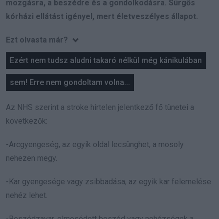
mozgásra, a beszédre és a gondolkodásra. Sürgős
kórházi ellátást igényel, mert életveszélyes állapot.
Ezt olvasta már?
Ezért nem tudsz aludni takaró nélkül még kánikulában
sem! Erre nem gondoltam volna...
Az NHS szerint a stroke hirtelen jelentkező fő tünetei a
következők:
-Arcgyengeség, az egyik oldal lecsünghet, a mosoly
nehezen megy.
-Kar gyengesége vagy zsibbadása, az egyik kar felemelése
nehéz lehet.
-Beszédzavar, elmosódott beszéd vagy nehézségek a