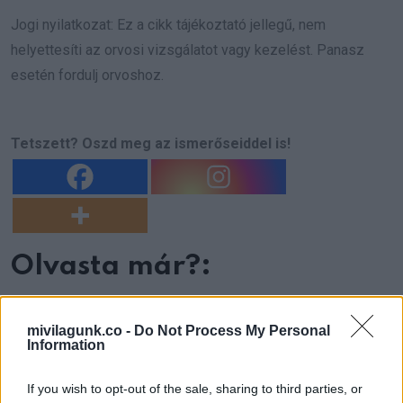
Jogi nyilatkozat: Ez a cikk tájékoztató jellegű, nem
helyettesíti az orvosi vizsgálatot vagy kezelést. Panasz
esetén fordulj orvoshoz.
Tetszett? Oszd meg az ismerőseiddel is!
Olvasta már?:
mivilagunk.co -
Do Not Process My Personal
Information
If you wish to opt-out of the sale, sharing to third parties, or
Ezek a stroke korai
Fáradtság, fájdalom,