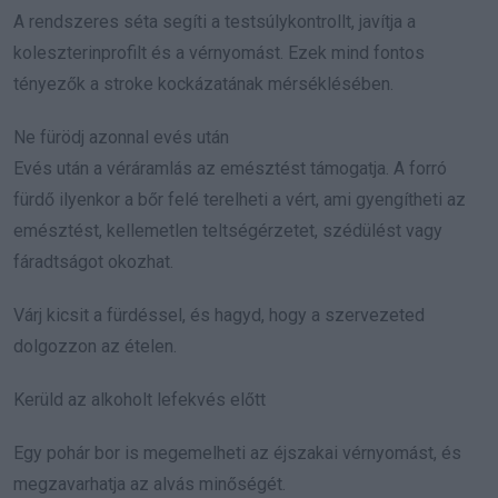
A rendszeres séta segíti a testsúlykontrollt, javítja a
koleszterinprofilt és a vérnyomást. Ezek mind fontos
tényezők a stroke kockázatának mérséklésében.
Ne fürödj azonnal evés után
Evés után a véráramlás az emésztést támogatja. A forró
fürdő ilyenkor a bőr felé terelheti a vért, ami gyengítheti az
emésztést, kellemetlen teltségérzetet, szédülést vagy
fáradtságot okozhat.
Várj kicsit a fürdéssel, és hagyd, hogy a szervezeted
dolgozzon az ételen.
Kerüld az alkoholt lefekvés előtt
Egy pohár bor is megemelheti az éjszakai vérnyomást, és
megzavarhatja az alvás minőségét.