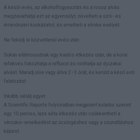
A késői evés, az alkoholfogyasztás és a rossz alvás
megzavarhatja ezt az egyensúlyt, növelheti a szív- és
érrendszeri kockázatot, és emelheti a stroke esélyét.
Ne feküdj le közvetlenül evés után
Sokan elálmosodnak egy kiadós étkezés után, de a korai
lefekvés fokozhatja a refluxot és ronthatja az éjszakai
alvást. Maradj ülve vagy állva 2–3 órát, és kerüld a késő esti
falatozást.
Inkább sétálj egyet
A Scientific Reports folyóiratban megjelent kutatás szerint
egy 10 perces, laza séta étkezés után csökkentheti a
vércukor-emelkedést az ücsörgéshez vagy a szundításhoz
képest.