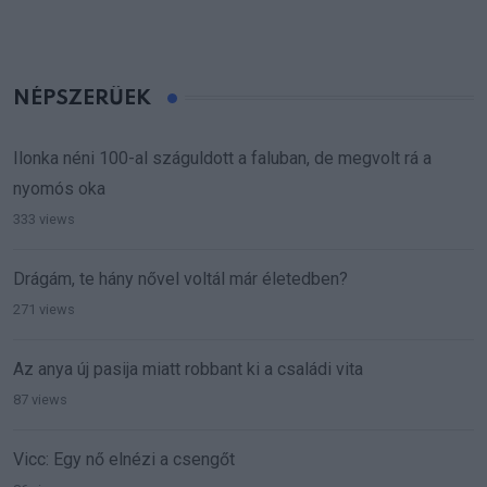
NÉPSZERŰEK
Ilonka néni 100-al száguldott a faluban, de megvolt rá a
nyomós oka
333 views
Drágám, te hány nővel voltál már életedben?
271 views
Az anya új pasija miatt robbant ki a családi vita
87 views
Vicc: Egy nő elnézi a csengőt