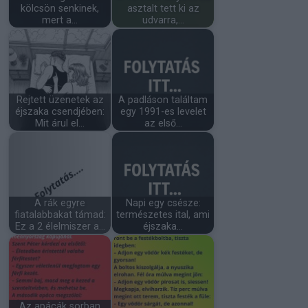
kölcsön senkinek,
asztalt tett ki az
mert a…
udvarra,…
Rejtett üzenetek az
A padláson találtam
éjszaka csendjében:
egy 1991-es levelet
Mit árul el…
az első…
A rák egyre
Napi egy csésze:
fiatalabbakat támad:
természetes ital, ami
Ez a 2 élelmiszer a…
éjszaka…
Az apácák sorban