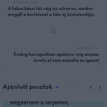
PREVIOUS POST
A falusi bácsi fát vág az udvaron, amikor
megáll a kerítésnél a falu új tisztelendője.
NEXT POST
Évekig haragudtam apámra, míg anyám
levele el nem mondta az igazat
Ajánlott posztok