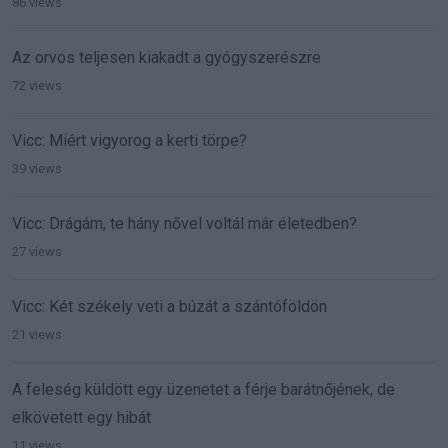
86 views
Az orvos teljesen kiakadt a gyógyszerészre
72 views
Vicc: Miért vigyorog a kerti törpe?
39 views
Vicc: Drágám, te hány nővel voltál már életedben?
27 views
Vicc: Két székely veti a búzát a szántóföldön
21 views
A feleség küldött egy üzenetet a férje barátnőjének, de
elkövetett egy hibát
11 views