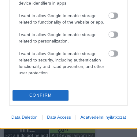
device identifiers in apps.
ágyad: mítosz vagy
örökbe a kislányt egy
valóság a…
halálos…
I want to allow Google to enable storage
related to functionality of the website or app.
I want to allow Google to enable storage
related to personalization.
Hat évvel azután,
Vigyázz mit gondolsz,
hogy elvesztettem az
I want to allow Google to enable storage
mert valóra válhat
egyik…
related to security, including authentication
functionality and fraud prevention, and other
user protection.
Figyelmeztet a
fogász:
15 éve eltemettem a
vastagbélrákra
fiamat, aztán
CONFIRM
utalhatnak…
felvettem egy…
Data Deletion
Data Access
Adatvédelmi nyilatkozat
Ezt a 8 dolgot ne add
A 13 éves lányom kis