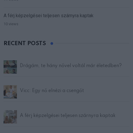
A férj képzelgései teljesen szárnyra kaptak
10 views
RECENT POSTS
Drágám, te hány nővel voltál már életedben?
Vicc: Egy nő elnézi a csengőt
A férj képzelgései teljesen szárnyra kaptak