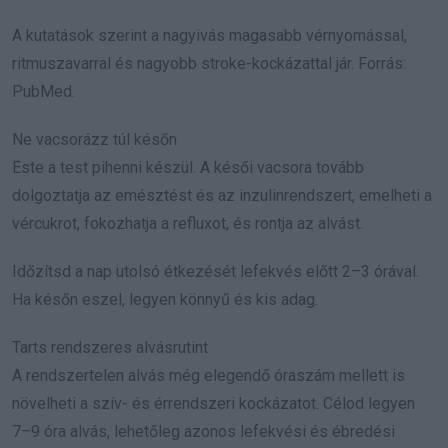
A kutatások szerint a nagyivás magasabb vérnyomással,
ritmuszavarral és nagyobb stroke-kockázattal jár. Forrás:
PubMed.
Ne vacsorázz túl későn
Este a test pihenni készül. A késői vacsora tovább
dolgoztatja az emésztést és az inzulinrendszert, emelheti a
vércukrot, fokozhatja a refluxot, és rontja az alvást.
Időzítsd a nap utolsó étkezését lefekvés előtt 2–3 órával.
Ha későn eszel, legyen könnyű és kis adag.
Tarts rendszeres alvásrutint
A rendszertelen alvás még elegendő óraszám mellett is
növelheti a szív- és érrendszeri kockázatot. Célod legyen
7–9 óra alvás, lehetőleg azonos lefekvési és ébredési