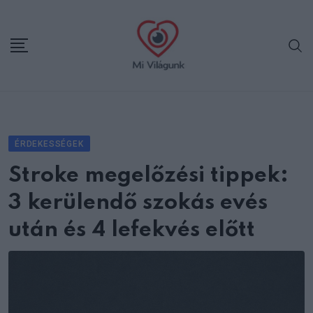
Skip
to
content
ÉRDEKESSÉGEK
Stroke megelőzési tippek:
3 kerülendő szokás evés
után és 4 lefekvés előtt