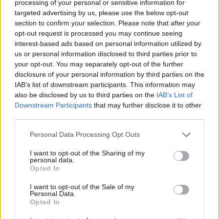
processing of your personal or sensitive information for
jelei: nem szabad
alvászavar: amikor a
legyinteni rájuk
tested…
targeted advertising by us, please use the below opt-out
section to confirm your selection. Please note that after your
opt-out request is processed you may continue seeing
interest-based ads based on personal information utilized by
us or personal information disclosed to third parties prior to
your opt-out. You may separately opt-out of the further
5 dolog, amit
Ez történik a
disclosure of your personal information by third parties on the
AZONNAL tenni kell,
testeddel, amikor
IAB’s list of downstream participants. This information may
ha egy méh vagy…
elalszol – és még…
also be disclosed by us to third parties on the
IAB’s List of
Downstream Participants
that may further disclose it to other
third parties.
Please note that this website/app uses one or more Google
Personal Data Processing Opt Outs
A szívroham 4
services and may gather and store information including but
Süti és Cookie
árulkodó tünete, amit
not limited to your visit or usage behaviour. You may click to
I want to opt-out of the Sharing of my
tájékoztató
sosem szabad…
personal data.
grant or deny consent to Google and its third-party tags to
Opted In
use your data for below specified purposes in below Google
consent section.
I want to opt-out of the Sale of my
Personal Data.
Opted In
4 éves kisfiam a