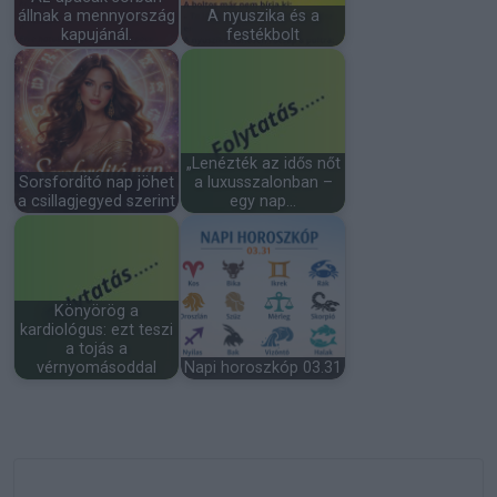
állnak a mennyország
A nyuszika és a
kapujánál.
festékbolt
„Lenézték az idős nőt
Sorsfordító nap jöhet
a luxusszalonban –
a csillagjegyed szerint
egy nap…
Könyörög a
kardiológus: ezt teszi
a tojás a
vérnyomásoddal
Napi horoszkóp 03.31