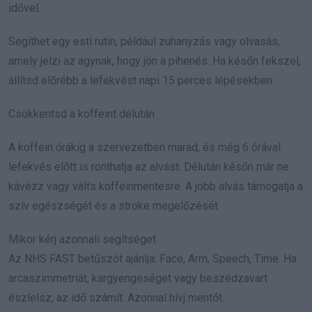
idővel.
Segíthet egy esti rutin, például zuhanyzás vagy olvasás,
amely jelzi az agynak, hogy jön a pihenés. Ha későn fekszel,
állítsd előrébb a lefekvést napi 15 perces lépésekben.
Csökkentsd a koffeint délután
A koffein órákig a szervezetben marad, és még 6 órával
lefekvés előtt is ronthatja az alvást. Délután későn már ne
kávézz vagy válts koffeinmentesre. A jobb alvás támogatja a
szív egészségét és a stroke megelőzését.
Mikor kérj azonnali segítséget
Az NHS FAST betűszót ajánlja: Face, Arm, Speech, Time. Ha
arcaszimmetriát, kargyengeséget vagy beszédzavart
észlelsz, az idő számít. Azonnal hívj mentőt.