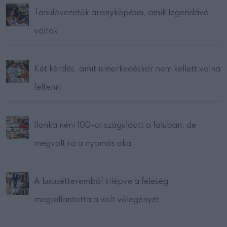
Tanulóvezetők aranyköpései, amik legendává
váltak
Két kérdés, amit ismerkedéskor nem kellett volna
feltenni
Ilonka néni 100-al száguldott a faluban, de
megvolt rá a nyomós oka
A luxusétteremből kilépve a feleség
megpillantotta a volt vőlegényét