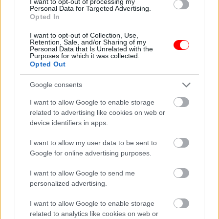
I want to opt-out of processing my
Adatvédelmi
legjobb barátnőmre
Personal Data for Targeted Advertising.
nyilatkozat
mutatott és…
Opted In
I want to opt-out of Collection, Use,
Retention, Sale, and/or Sharing of my
Personal Data that Is Unrelated with the
Purposes for which it was collected.
Opted Out
Tizennyolc évesek
voltak, amikor
Megszakad egy rossz
Google consents
összeházasodtak.…
időszak: július végéig…
I want to allow Google to enable storage
related to advertising like cookies on web or
device identifiers in apps.
„Ez a te kereszted az
Amiről mindenki
I want to allow my user data to be sent to
életedben, a
rosszul tud – Ez
Google for online advertising purposes.
csillagjegyed alapján.”
okozza valójában a…
I want to allow Google to send me
personalized advertising.
I want to allow Google to enable storage
related to analytics like cookies on web or
Soha ne tedd így az
3 évesen fogadtam