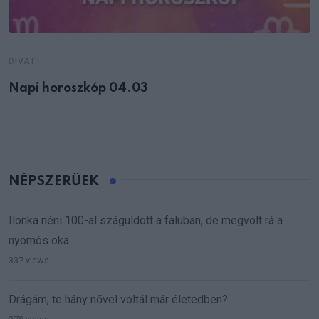
DIVAT
Napi horoszkóp 04.03
NÉPSZERŰEK
Ilonka néni 100-al száguldott a faluban, de megvolt rá a
nyomós oka
337 views
Drágám, te hány nővel voltál már életedben?