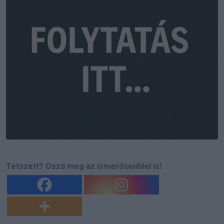
Tetszett? Oszd meg az ismerőseiddel is!