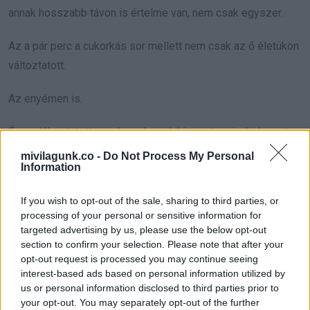
annak hosszabb távon is értelme van, nem csak egyszer.
Az a pár perc a cukorkás sor mellett nem csak az ő életükön
változtatott.
Az enyémen is.
És emlékeztetett arra, hogy ha valaki megteszi a helyeset,
az emberség nem marad csendben.
mivilagunk.co -
Do Not Process My Personal
Information
Sokan állnak melléd.
If you wish to opt-out of the sale, sharing to third parties, or
forrás
processing of your personal or sensitive information for
targeted advertising by us, please use the below opt-out
section to confirm your selection. Please note that after your
Tetszett? Oszd meg az ismerőseiddel is!
opt-out request is processed you may continue seeing
interest-based ads based on personal information utilized by
us or personal information disclosed to third parties prior to
your opt-out. You may separately opt-out of the further