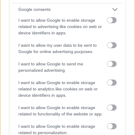
Google consents
15 éve eltemettem a
15 évig úgy neveltem
I want to allow Google to enable storage
fiamat, aztán
a húgom fiát, mintha
felvettem egy…
a sajátom…
related to advertising like cookies on web or
device identifiers in apps.
I want to allow my user data to be sent to
Google for online advertising purposes.
Neveltem a néhai
A létra, a ló és egy
I want to allow Google to send me
barátnőm lányát, mint
kínos incidens
personalized advertising.
a sajátomat –…
története
I want to allow Google to enable storage
related to analytics like cookies on web or
device identifiers in apps.
A 13 éves lányom kis
„Lenézték az idős nőt
I want to allow Google to enable storage
asztalt tett ki az
a luxusszalonban –
related to functionality of the website or app.
udvarra,…
egy nap…
I want to allow Google to enable storage
related to personalization.