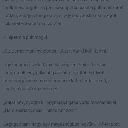
mellett ácsorgott, és pár másodpercenként a pultra pillantott.
Láttam, ahogy remegő kézzel egy kis zacskó csomagolt
cukorkát a zsebébe csúsztat.
Kiléptem a pult mögül.
„Szia”, mondtam nyugodtan. „Azért ezt ki kell fizetni.”
Úgy megmerevedett, mintha megijedt volna. Lassan
megfordult. Egy pillanatig azt hittem, elfut. Ehelyett
összeroppant az arca, megbicsaklott a térde, és ott, a
linóleumon zokogni kezdett.
„Sajnálom”, nyögte ki, egymásba gabalyodó mondatokkal.
„Nem akartam, csak… nincs pénzem.”
Leguggoltam, hogy egy magasságban legyünk. „Miért pont