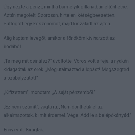
Úgy nézte a pénzt, mintha bármelyik pillanatban eltűnhetne.
Aztán megölelt. Szorosan, hirtelen, kétségbeesetten.
Suttogott egy köszönömöt, majd kiszaladt az ajtón.
Alig kaptam levegőt, amikor a főnököm kiviharzott az
irodából.
„Te meg mit csinálsz?” üvöltötte. Vörös volt a feje, a nyakán
kidagadtak az erek. „Megjutalmaztad a lopást! Megszegted
a szabályzatot!”
„Kifizettem”, mondtam. „A saját pénzemből.”
„Ez nem számít”, vágta rá. „Nem dönthetik el az
alkalmazottak, ki mit érdemel. Vége. Add le a belépőkártyád.”
Ennyi volt. Kirúgtak.