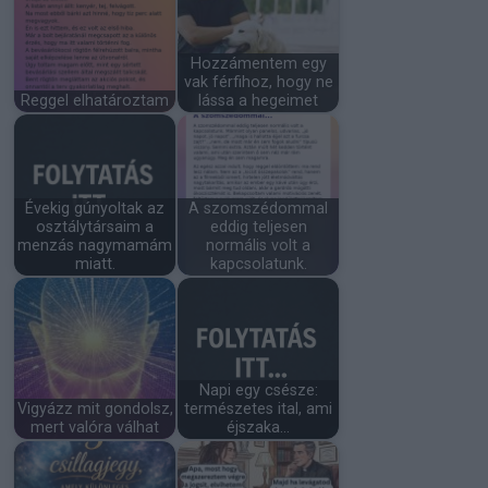
Hozzámentem egy
vak férfihoz, hogy ne
Reggel elhatároztam
lássa a hegeimet
Évekig gúnyoltak az
A szomszédommal
osztálytársaim a
eddig teljesen
menzás nagymamám
normális volt a
miatt.
kapcsolatunk.
Napi egy csésze:
Vigyázz mit gondolsz,
természetes ital, ami
mert valóra válhat
éjszaka…