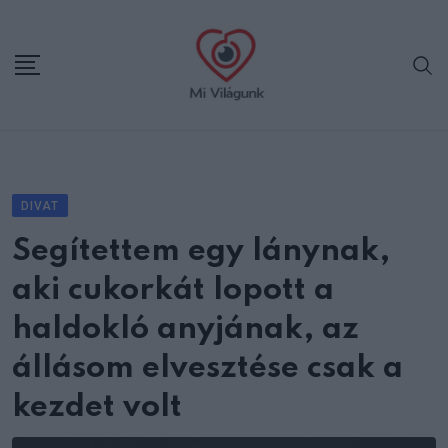
Skip
to
content
DIVAT
Segítettem egy lánynak,
aki cukorkát lopott a
haldokló anyjának, az
állásom elvesztése csak a
kezdet volt