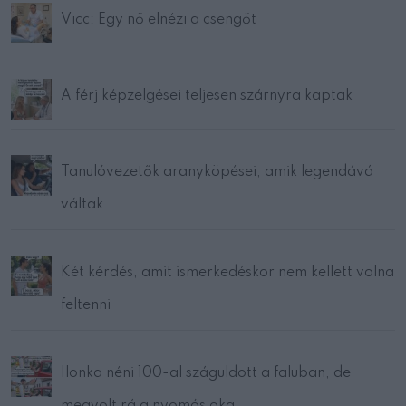
Vicc: Egy nő elnézi a csengőt
A férj képzelgései teljesen szárnyra kaptak
Tanulóvezetők aranyköpései, amik legendává
váltak
Két kérdés, amit ismerkedéskor nem kellett volna
feltenni
Ilonka néni 100-al száguldott a faluban, de
megvolt rá a nyomós oka