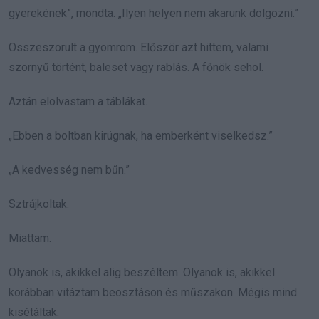
gyerekének”, mondta. „Ilyen helyen nem akarunk dolgozni.”
Összeszorult a gyomrom. Először azt hittem, valami
szörnyű történt, baleset vagy rablás. A főnök sehol.
Aztán elolvastam a táblákat.
„Ebben a boltban kirúgnak, ha emberként viselkedsz.”
„A kedvesség nem bűn.”
Sztrájkoltak.
Miattam.
Olyanok is, akikkel alig beszéltem. Olyanok is, akikkel
korábban vitáztam beosztáson és műszakon. Mégis mind
kisétáltak.