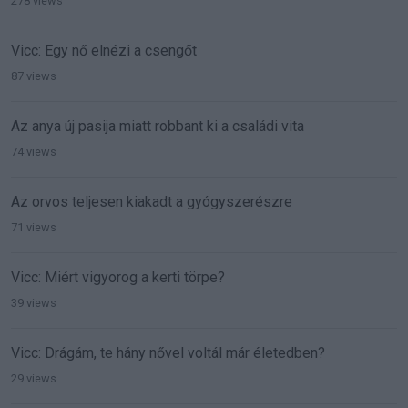
278 views
Vicc: Egy nő elnézi a csengőt
87 views
Az anya új pasija miatt robbant ki a családi vita
74 views
Az orvos teljesen kiakadt a gyógyszerészre
71 views
Vicc: Miért vigyorog a kerti törpe?
39 views
Vicc: Drágám, te hány nővel voltál már életedben?
29 views