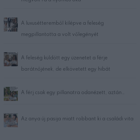
A luxusétteremből kilépve a feleség
megpillantotta a volt vőlegényét
A feleség küldött egy üzenetet a férje
barátnőjének, de elkövetett egy hibát
A férj csak egy pillanatra odanézett, aztán…
Az anya új pasija miatt robbant ki a családi vita