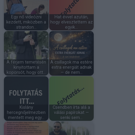
Egy nő videózni
Hat évvel azután,
kezdett, miközben a
hogy elvesztettem az
strandon…
egyik…
A férjem temetésén
A csillagok ma estére
kinyitottam a
extra energiát adnak
koporsót, hogy ott…
— de nem…
Kislány
Csendben írta alá a
hercegnőjelmezben
válási papírokat —
mentett meg egy…
senki sem…