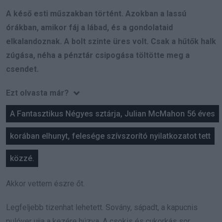
A késő esti műszakban történt. Azokban a lassú
órákban, amikor fáj a lábad, és a gondolataid
elkalandoznak. A bolt szinte üres volt. Csak a hűtők halk
zúgása, néha a pénztár csipogása töltötte meg a
csendet.
Ezt olvasta már?
A Fantasztikus Négyes sztárja, Julian McMahon 56 éves
korában elhunyt, felesége szívszorító nyilatkozatot tett
közzé.
Akkor vettem észre őt.
Legfeljebb tizenhat lehetett. Sovány, sápadt, a kapucnis
pulóver ujja a kezére húzva. A csokis és cukorkás sor