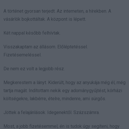
A történet gyorsan terjedt. Az interneten, a hírekben. A
vásárlók bojkottáltak. A központ is lépett.
Két nappal később felhívtak.
Visszakaptam az állásom. Előléptetéssel.
Fizetésemeléssel.
De nem ez volt a legjobb rész.
Megkerestem a lányt. Kiderült, hogy az anyukája még él, még
tartja magát. Indítottam nekik egy adománygyűjtést, kórházi
költségekre, lakbérre, ételre, mindenre, ami sürgős.
Jöttek a felajánlások. Idegenektől. Százszámra.
Most, a jobb fizetésemmel, én is tudok úgy segíteni, hogy