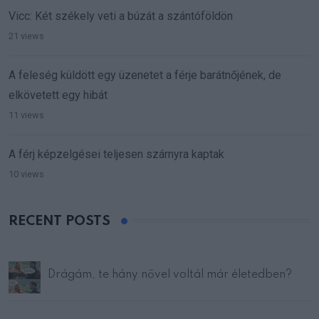
Vicc: Két székely veti a búzát a szántóföldön
21 views
A feleség küldött egy üzenetet a férje barátnőjének, de
elkövetett egy hibát
11 views
A férj képzelgései teljesen szárnyra kaptak
10 views
RECENT POSTS
Drágám, te hány nővel voltál már életedben?