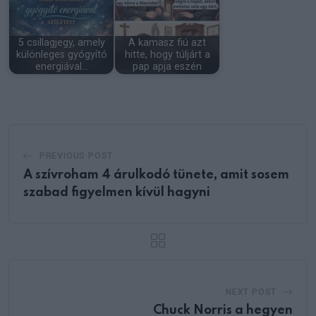
5 csillagjegy, amely
A kamasz fiú azt
különleges gyógyító
hitte, hogy túljárt a
energiával…
pap apja eszén
PREVIOUS POST
A szívroham 4 árulkodó tünete, amit sosem
szabad figyelmen kívül hagyni
NEXT POST
Chuck Norris a hegyen