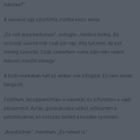
cukorka?”
A zacskót úgy szorította, mintha kincs lenne.
„Ez volt anya kedvence”, suttogta. „Halálos beteg. Az
orvosok szerint már csak pár nap. Alig tud enni, de ezt
mindig szerette. Csak szerettem volna adni neki valami
édeset, mielőtt elmegy.”
A bolti munkában hall az ember sok kifogást. Ez nem annak
hangzott.
Felálltam, lecsippantottam a cukorkát, és kifizettem a saját
pénzemből. Aztán, gondolkodás nélkül, előhúztam a
pénztárcámat, és kétszáz dollárt a kezébe nyomtam.
„Anyukádnak”, mondtam. „És neked is.”