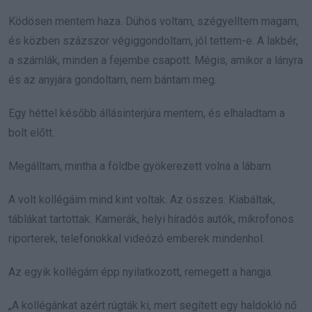
Ködösen mentem haza. Dühös voltam, szégyelltem magam,
és közben százszor végiggondoltam, jól tettem-e. A lakbér,
a számlák, minden a fejembe csapott. Mégis, amikor a lányra
és az anyjára gondoltam, nem bántam meg.
Egy héttel később állásinterjúra mentem, és elhaladtam a
bolt előtt.
Megálltam, mintha a földbe gyökerezett volna a lábam.
A volt kollégáim mind kint voltak. Az összes. Kiabáltak,
táblákat tartottak. Kamerák, helyi híradós autók, mikrofonos
riporterek, telefonokkal videózó emberek mindenhol.
Az egyik kollégám épp nyilatkozott, remegett a hangja.
„A kollégánkat azért rúgták ki, mert segített egy haldokló nő