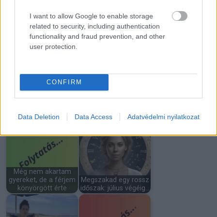
I want to allow Google to enable storage
related to security, including authentication
Minden héten a
A férjem arra kért,
sarokból figyeltem…
hogy aludjak a
functionality and fraud prevention, and other
míg egy botrány…
garázsban, amíg…
user protection.
CONFIRM
A feleségem ikreknek
4 éves kisfiam a
adott életet, mégis
legjobb barátnőmre
teljesen…
mutatott és…
Data Deletion
Data Access
Adatvédelmi nyilatkozat
Még nem akartam
gyereket, de a férjem
Megszakad egy rossz
könyörgött érte
időszak: július végéig…