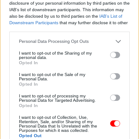
disclosure of your personal information by third parties on the
IAB’s list of downstream participants. This information may
also be disclosed by us to third parties on the
IAB’s List of
Olvasta már?:
Downstream Participants
that may further disclose it to other
third parties.
Please note that this website/app uses one or more Google
Personal Data Processing Opt Outs
services and may gather and store information including but
not limited to your visit or usage behaviour. You may click to
I want to opt-out of the Sharing of my
personal data.
grant or deny consent to Google and its third-party tags to
3 évesen fogadtam
Tizennyolc évesek
Opted In
use your data for below specified purposes in below Google
örökbe a kislányt egy
voltak, amikor
consent section.
halálos…
összeházasodtak.…
I want to opt-out of the Sale of my
Personal Data.
Opted In
I want to opt-out of processing my
Personal Data for Targeted Advertising.
Opted In
A padláson találtam
A 13 éves lányom
egy 1991-es levelet
vacsorára hazahozta
I want to opt-out of Collection, Use,
az első…
az éhező…
Retention, Sale, and/or Sharing of my
Personal Data that Is Unrelated with the
Purposes for which it was collected.
Opted Out