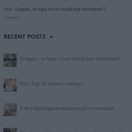
Vicc: Drágám, te hány nővel voltál már életedben?
14 views
RECENT POSTS
Drágám, te hány nővel voltál már életedben?
Vicc: Egy nő elnézi a csengőt
A férj képzelgései teljesen szárnyra kaptak