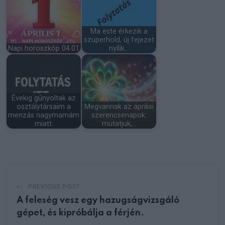
Ma este érkezik a
szuperhold, új fejezet
Napi horoszkóp 04.01
nyílik…
Évekig gúnyoltak az
osztálytársaim a
Megvannak az áprilisi
menzás nagymamám
szerencsenapok:
miatt.
mutatjuk,…
PREVIOUS POST
A feleség vesz egy hazugságvizsgáló
gépet, és kipróbálja a férjén.