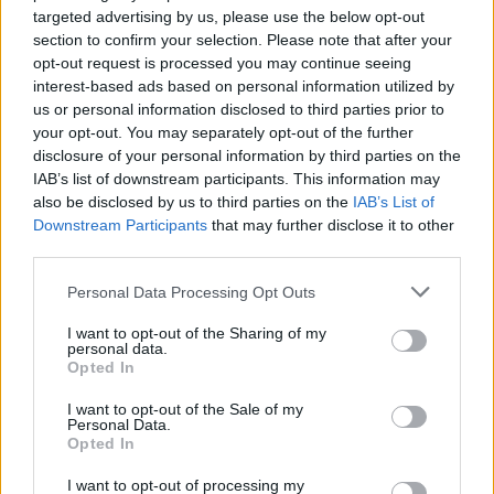
targeted advertising by us, please use the below opt-out
section to confirm your selection. Please note that after your
4 éves kisfiam a
3 évesen fogadtam
opt-out request is processed you may continue seeing
legjobb barátnőmre
örökbe a kislányt egy
interest-based ads based on personal information utilized by
mutatott és…
halálos…
us or personal information disclosed to third parties prior to
your opt-out. You may separately opt-out of the further
disclosure of your personal information by third parties on the
IAB’s list of downstream participants. This information may
also be disclosed by us to third parties on the
IAB’s List of
Downstream Participants
that may further disclose it to other
15 évig úgy neveltem
15 éve eltemettem a
a húgom fiát, mintha
fiamat, aztán
third parties.
a sajátom…
felvettem egy…
Please note that this website/app uses one or more Google
Personal Data Processing Opt Outs
services and may gather and store information including but
not limited to your visit or usage behaviour. You may click to
I want to opt-out of the Sharing of my
personal data.
grant or deny consent to Google and its third-party tags to
Opted In
use your data for below specified purposes in below Google
Még nem akartam
Hat évvel azután,
consent section.
I want to opt-out of the Sale of my
gyereket, de a férjem
hogy elvesztettem az
Personal Data.
könyörgött érte
egyik…
Opted In
I want to opt-out of processing my