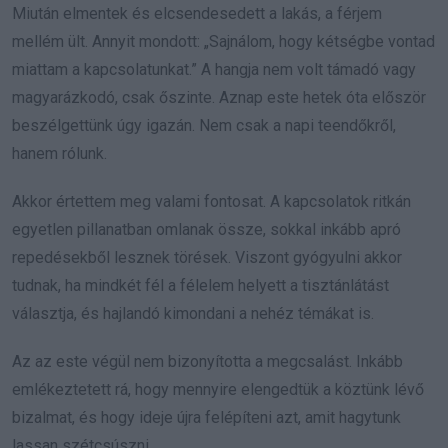
Miután elmentek és elcsendesedett a lakás, a férjem
mellém ült. Annyit mondott: „Sajnálom, hogy kétségbe vontad
miattam a kapcsolatunkat.” A hangja nem volt támadó vagy
magyarázkodó, csak őszinte. Aznap este hetek óta először
beszélgettünk úgy igazán. Nem csak a napi teendőkről,
hanem rólunk.
Akkor értettem meg valami fontosat. A kapcsolatok ritkán
egyetlen pillanatban omlanak össze, sokkal inkább apró
repedésekből lesznek törések. Viszont gyógyulni akkor
tudnak, ha mindkét fél a félelem helyett a tisztánlátást
választja, és hajlandó kimondani a nehéz témákat is.
Az az este végül nem bizonyította a megcsalást. Inkább
emlékeztetett rá, hogy mennyire elengedtük a köztünk lévő
bizalmat, és hogy ideje újra felépíteni azt, amit hagytunk
lassan szétcsúszni.