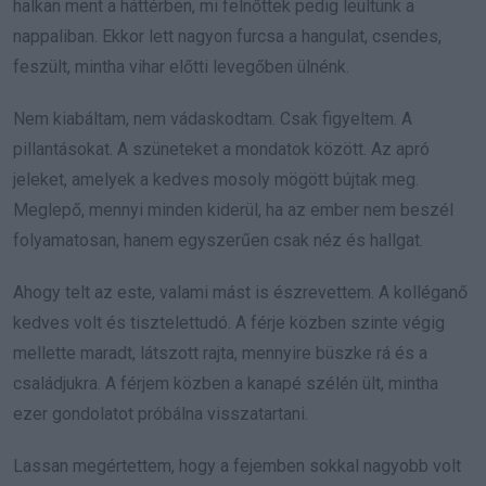
halkan ment a háttérben, mi felnőttek pedig leültünk a
nappaliban. Ekkor lett nagyon furcsa a hangulat, csendes,
feszült, mintha vihar előtti levegőben ülnénk.
Nem kiabáltam, nem vádaskodtam. Csak figyeltem. A
pillantásokat. A szüneteket a mondatok között. Az apró
jeleket, amelyek a kedves mosoly mögött bújtak meg.
Meglepő, mennyi minden kiderül, ha az ember nem beszél
folyamatosan, hanem egyszerűen csak néz és hallgat.
Ahogy telt az este, valami mást is észrevettem. A kolléganő
kedves volt és tisztelettudó. A férje közben szinte végig
mellette maradt, látszott rajta, mennyire büszke rá és a
családjukra. A férjem közben a kanapé szélén ült, mintha
ezer gondolatot próbálna visszatartani.
Lassan megértettem, hogy a fejemben sokkal nagyobb volt