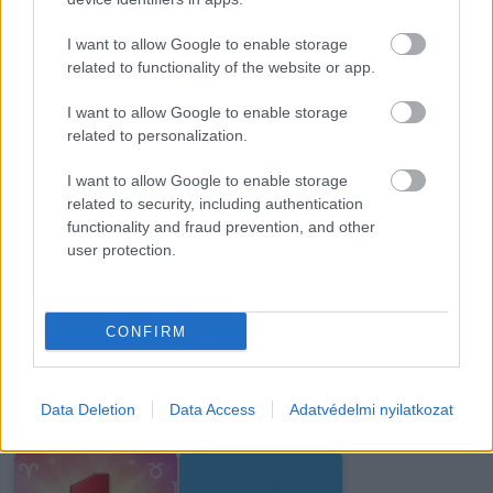
I want to allow Google to enable storage
A húsvét nagy
A feleségem 10 éve
related to functionality of the website or app.
fordulatot hozhat
elhagyott engem és
ezeknek a jegyeknek…
az öt…
I want to allow Google to enable storage
related to personalization.
I want to allow Google to enable storage
related to security, including authentication
functionality and fraud prevention, and other
Miért kell hirtelen
A férjem elhagyott 6
pisilni, amikor folyó
gyerekkel: azt
user protection.
vizet hallasz?
mondta...
CONFIRM
Neveltem a néhai
A mai nap 5
Data Deletion
Data Access
Adatvédelmi nyilatkozat
barátnőm lányát, mint
csillagjegy számára
a sajátomat –…
szokatlanul…