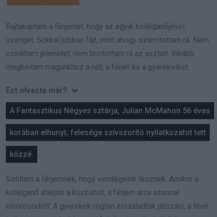
Rajtakaptam a férjemet, hogy az egyik kolléganőjével
üzenget. Sokkal jobban fájt, mint ahogy számítottam rá. Nem
csináltam jelenetet, nem borítottam rá az asztalt. Inkább
meghívtam magunkhoz a nőt, a férjét és a gyerekeiket.
Ezt olvasta már?
A Fantasztikus Négyes sztárja, Julian McMahon 56 éves
korában elhunyt, felesége szívszorító nyilatkozatot tett
közzé.
Szóltam a férjemnek, hogy vendégeink lesznek. Amikor a
kolléganő átlépte a küszöböt, a férjem arca azonnal
elvörösödött. A gyerekek rögtön elszaladtak játszani, a tévé