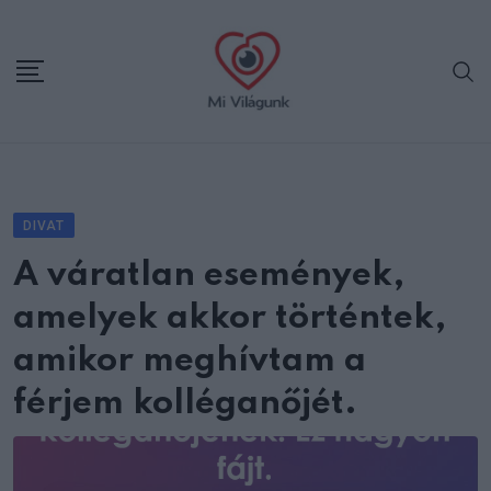
Skip
to
content
DIVAT
A váratlan események,
amelyek akkor történtek,
amikor meghívtam a
férjem kolléganőjét.