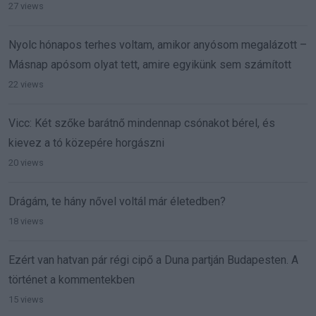
27 views
Nyolc hónapos terhes voltam, amikor anyósom megalázott –
Másnap apósom olyat tett, amire egyikünk sem számított
22 views
Vicc: Két szőke barátnő mindennap csónakot bérel, és
kievez a tó közepére horgászni
20 views
Drágám, te hány nővel voltál már életedben?
18 views
Ezért van hatvan pár régi cipő a Duna partján Budapesten. A
történet a kommentekben
15 views