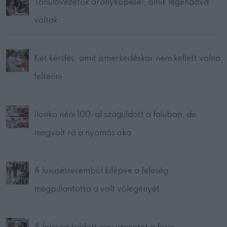
Tanulóvezetők aranyköpései, amik legendává
váltak
Két kérdés, amit ismerkedéskor nem kellett volna
feltenni
Ilonka néni 100-al száguldott a faluban, de
megvolt rá a nyomós oka
A luxusétteremből kilépve a feleség
megpillantotta a volt vőlegényét