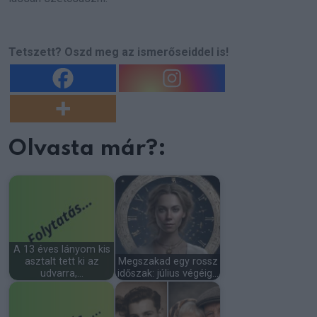
Tetszett? Oszd meg az ismerőseiddel is!
Olvasta már?:
A 13 éves lányom kis
asztalt tett ki az
Megszakad egy rossz
udvarra,…
időszak: július végéig…