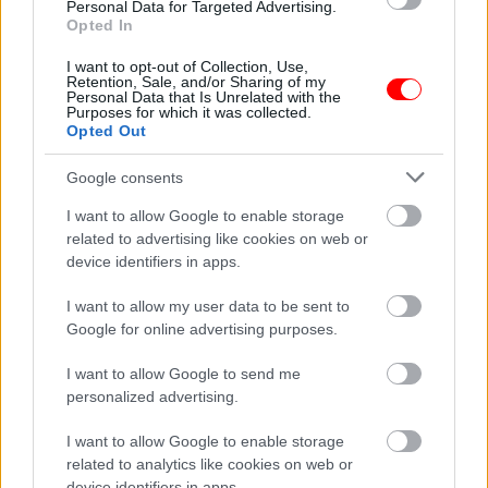
Personal Data for Targeted Advertising.
Opted In
A férjem arra kért,
Egy nő videózni
I want to opt-out of Collection, Use,
hogy aludjak a
kezdett, miközben a
Retention, Sale, and/or Sharing of my
Personal Data that Is Unrelated with the
garázsban, amíg…
strandon…
Purposes for which it was collected.
Opted Out
Google consents
I want to allow Google to enable storage
A padláson találtam
Április 7. horoszkóp:
related to advertising like cookies on web or
egy 1991-es levelet
nem minden
device identifiers in apps.
az első…
csillagjegy ússza…
I want to allow my user data to be sent to
Google for online advertising purposes.
I want to allow Google to send me
Az ötéves kislányom
A kamasz fiú azt
personalized advertising.
zokogva fogadott,
hitte, hogy túljárt a
amikor…
pap apja eszén
I want to allow Google to enable storage
related to analytics like cookies on web or
device identifiers in apps.