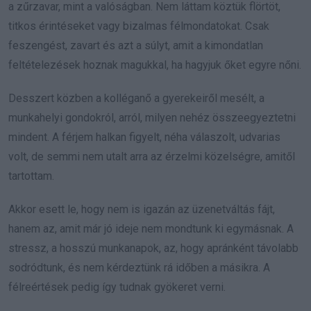
a zűrzavar, mint a valóságban. Nem láttam köztük flörtöt,
titkos érintéseket vagy bizalmas félmondatokat. Csak
feszengést, zavart és azt a súlyt, amit a kimondatlan
feltételezések hoznak magukkal, ha hagyjuk őket egyre nőni.
Desszert közben a kolléganő a gyerekeiről mesélt, a
munkahelyi gondokról, arról, milyen nehéz összeegyeztetni
mindent. A férjem halkan figyelt, néha válaszolt, udvarias
volt, de semmi nem utalt arra az érzelmi közelségre, amitől
tartottam.
Akkor esett le, hogy nem is igazán az üzenetváltás fájt,
hanem az, amit már jó ideje nem mondtunk ki egymásnak. A
stressz, a hosszú munkanapok, az, hogy apránként távolabb
sodródtunk, és nem kérdeztünk rá időben a másikra. A
félreértések pedig így tudnak gyökeret verni.