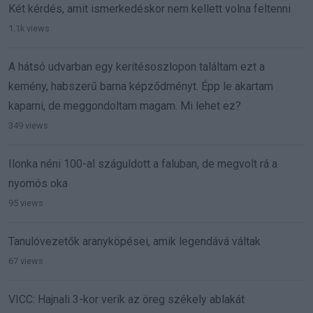
Két kérdés, amit ismerkedéskor nem kellett volna feltenni
1.1k views
A hátsó udvarban egy kerítésoszlopon találtam ezt a
kemény, habszerű barna képződményt. Épp le akartam
kaparni, de meggondoltam magam. Mi lehet ez?
349 views
Ilonka néni 100-al száguldott a faluban, de megvolt rá a
nyomós oka
95 views
Tanulóvezetők aranyköpései, amik legendává váltak
67 views
VICC: Hajnali 3-kor verik az öreg székely ablakát