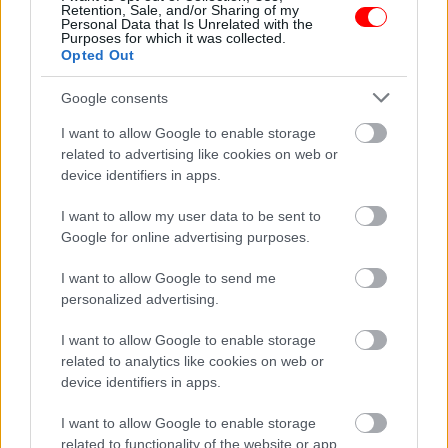
Retention, Sale, and/or Sharing of my
Az új doktornő
Hat évvel azután,
Personal Data that Is Unrelated with the
hatására felbolydult a
hogy elvesztettem az
Purposes for which it was collected.
fogászati rendelő
egyik…
Opted Out
Google consents
I want to allow Google to enable storage
related to advertising like cookies on web or
A feleségem ikreknek
Fenyő Miklós után Ő is
device identifiers in apps.
adott életet, mégis
elment.. -
teljesen…
Felfoghatatlan…
I want to allow my user data to be sent to
Google for online advertising purposes.
I want to allow Google to send me
personalized advertising.
Gyerekkorában olyan
Ez a nő rájött, hogyan
szegény volt, hogy
I want to allow Google to enable storage
lehet kicselezni az…
egy sátorban…
related to analytics like cookies on web or
device identifiers in apps.
I want to allow Google to enable storage
related to functionality of the website or app.