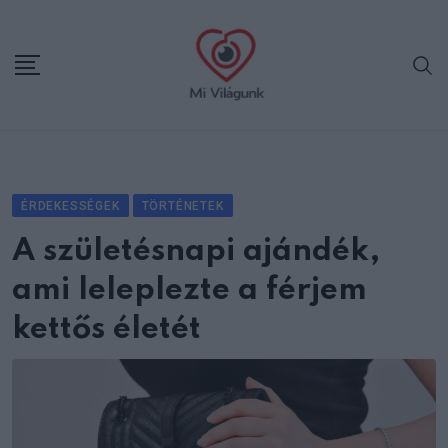
Skip
to
content
ÉRDEKESSÉGEK
TÖRTÉNETEK
A születésnapi ajándék,
ami leleplezte a férjem
kettős életét