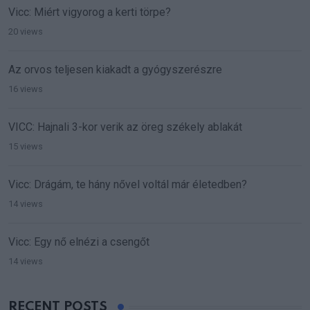
Vicc: Miért vigyorog a kerti törpe?
20 views
Az orvos teljesen kiakadt a gyógyszerészre
16 views
VICC: Hajnali 3-kor verik az öreg székely ablakát
15 views
Vicc: Drágám, te hány nővel voltál már életedben?
14 views
Vicc: Egy nő elnézi a csengőt
14 views
RECENT POSTS