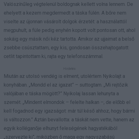
Valószínűleg végtelenül boldognak kellett volna lennem. De
ehelyett a kezem megdermedt a táska fülén. A bőre nem
viselte az újonnan vásárolt dolgok érzetét: a használattól
megpuhult, a füle pedig enyhén kopott volt pontosan ott, ahol
sokáig egy másik női kéz tartotta. Amikor az ujjaimat a belső
zsebbe csúsztattam, egy kis, gondosan összehajtogatott
cetlit tapintottam ki, rajta egy telefonszámmal.
Miután az utolsó vendég is elment, utolértem Nyikolajt a
konyhában. „Mondd el az igazat” – suttogtam. „Mi rejtőzik
valójában e táska mögött?” Nyikolaj lassan lehunyta a
szemét. „Mindent elmondok – felelte halkan –, de előbb el
kell fogadnod egy igazságot: már túl késő ahhoz, hogy bármi
is változzon.” Aztán bevallotta: a táskát nem vette, hanem az
egyik kolléganője elhunyt feleségének hagyatékából
„szervezte ki”, miközben ő maga egy nagyszabású