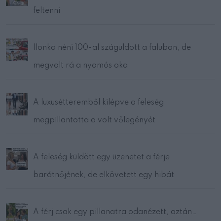
feltenni
Ilonka néni 100-al száguldott a faluban, de
megvolt rá a nyomós oka
A luxusétteremből kilépve a feleség
megpillantotta a volt vőlegényét
A feleség küldött egy üzenetet a férje
barátnőjének, de elkövetett egy hibát
A férj csak egy pillanatra odanézett, aztán…