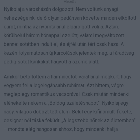
Nyikolaj a városházán dolgozott. Nem voltunk anyagi
nehézségeink, de ő olyan pedánsan követte minden elköltött
eurót, mintha az nyomtalanul elpárolgott volna. Aztán,
körülbelül három hónappal ezelőtt, valami megváltozott
benne: sötétben indult el, és éjfél után tért csak haza. A
kezén folyamatosan új karcolások jelentek meg, a fáradtság
pedig sötét karikákat hagyott a szeme alatt.
Amikor betöltöttem a harmincötöt, váratlanul megkért, hogy
vegyem fel a legelegánsabb ruhámat. Azt hittem, végre
meglep egy romantikus vacsorával. Csak miután mindenki
elénekelte nekem a „Boldog születésnapot”, Nyikolaj egy
nagy, világos dobozt tett elém. Belül egy kifinomult, fekete,
designer női táska feküdt. „A legszebb nőnek az életemben”
– mondta elég hangosan ahhoz, hogy mindenki hallja.