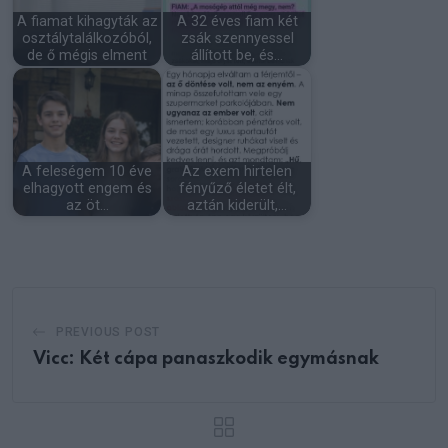
A fiamat kihagyták az
A 32 éves fiam két
osztálytalálkozóból,
zsák szennyessel
de ő mégis elment
állított be, és…
A feleségem 10 éve
Az exem hirtelen
elhagyott engem és
fényűző életet élt,
az öt…
aztán kiderült,…
PREVIOUS POST
Vicc: Két cápa panaszkodik egymásnak