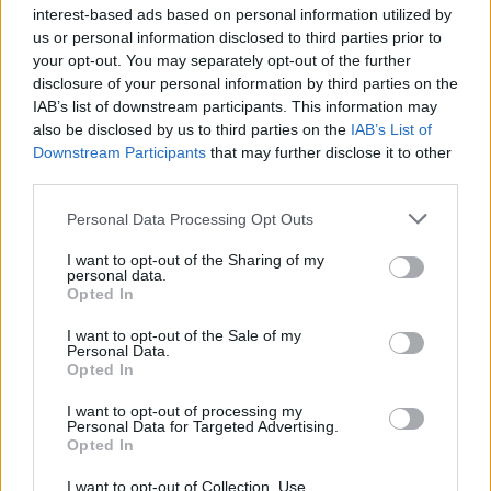
interest-based ads based on personal information utilized by
Egy nő videózni
Sokkoló fordulat a
kezdett, miközben a
repülőtéren, a hétéves
us or personal information disclosed to third parties prior to
strandon…
kisfiú…
your opt-out. You may separately opt-out of the further
disclosure of your personal information by third parties on the
IAB’s list of downstream participants. This information may
also be disclosed by us to third parties on the
IAB’s List of
Downstream Participants
that may further disclose it to other
third parties.
15 éve eltemettem a
A férjem temetésén
fiamat, aztán
kinyitottam a
Please note that this website/app uses one or more Google
felvettem egy…
koporsót, hogy ott…
Personal Data Processing Opt Outs
services and may gather and store information including but
not limited to your visit or usage behaviour. You may click to
I want to opt-out of the Sharing of my
personal data.
grant or deny consent to Google and its third-party tags to
Opted In
use your data for below specified purposes in below Google
consent section.
I want to opt-out of the Sale of my
„Lenézték az idős nőt
Personal Data.
Megszakad egy rossz
a luxusszalonban –
Opted In
időszak: július végéig…
egy nap…
I want to opt-out of processing my
Personal Data for Targeted Advertising.
Opted In
I want to opt-out of Collection, Use,