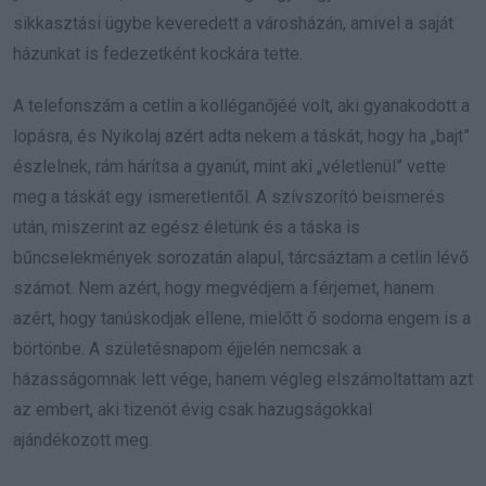
sikkasztási ügybe keveredett a városházán, amivel a saját
házunkat is fedezetként kockára tette.
A telefonszám a cetlin a kolléganőjéé volt, aki gyanakodott a
lopásra, és Nyikolaj azért adta nekem a táskát, hogy ha „bajt”
észlelnek, rám hárítsa a gyanút, mint aki „véletlenül” vette
meg a táskát egy ismeretlentől. A szívszorító beismerés
után, miszerint az egész életünk és a táska is
bűncselekmények sorozatán alapul, tárcsáztam a cetlin lévő
számot. Nem azért, hogy megvédjem a férjemet, hanem
azért, hogy tanúskodjak ellene, mielőtt ő sodorna engem is a
börtönbe. A születésnapom éjjelén nemcsak a
házasságomnak lett vége, hanem végleg elszámoltattam azt
az embert, aki tizenöt évig csak hazugságokkal
ajándékozott meg.