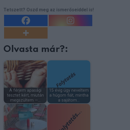
Tetszett? Oszd meg az ismerőseiddel is!
Olvasta már?:
A férjem apasági
15 évig úgy neveltem
tesztet kért, miután
a húgom fiát, mintha
megszültem —…
a sajátom…