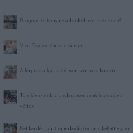
Drágám, te hány nővel voltál már életedben?
Vicc: Egy nő elnézi a csengőt
A férj képzelgései teljesen szárnyra kaptak
Tanulóvezetők aranyköpései, amik legendává
váltak
Két kérdés, amit ismerkedéskor nem kellett volna