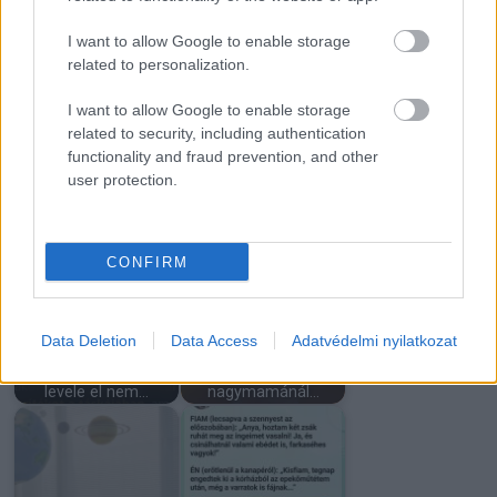
A férjem elhagyott 6
Még nem akartam
gyerekkel: azt
gyereket, de a férjem
I want to allow Google to enable storage
mondta...
könyörgött érte
related to personalization.
I want to allow Google to enable storage
related to security, including authentication
functionality and fraud prevention, and other
user protection.
Miért kell hirtelen
A férjem arra kért,
pisilni, amikor folyó
hogy aludjak a
vizet hallasz?
garázsban, amíg…
CONFIRM
Data Deletion
Data Access
Adatvédelmi nyilatkozat
Évekig haragudtam
A 15 éves lányom
apámra, míg anyám
teljesen megőszült a
levele el nem…
nagymamánál…