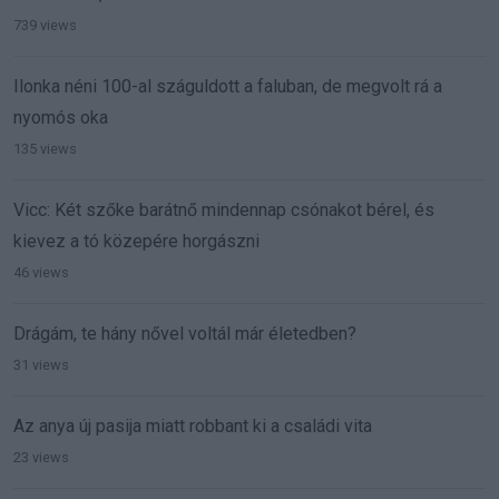
739 views
Ilonka néni 100-al száguldott a faluban, de megvolt rá a
nyomós oka
135 views
Vicc: Két szőke barátnő mindennap csónakot bérel, és
kievez a tó közepére horgászni
46 views
Drágám, te hány nővel voltál már életedben?
31 views
Az anya új pasija miatt robbant ki a családi vita
23 views