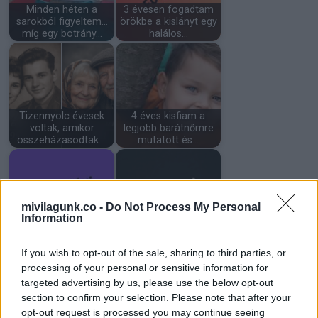
Minden héten a
3 évesen fogadtam
sarokból figyeltem…
örökbe a kislányt egy
míg egy botrány…
halálos…
Tizennyolc évesek
4 éves kisfiam a
voltak, amikor
legjobb barátnőmre
összeházasodtak.…
mutatott és…
mivilagunk.co -
Do Not Process My Personal
Information
A 13 éves lányom
A padláson találtam
vacsorára hazahozta
egy 1991-es levelet
az éhező…
az első…
If you wish to opt-out of the sale, sharing to third parties, or
processing of your personal or sensitive information for
targeted advertising by us, please use the below opt-out
section to confirm your selection. Please note that after your
opt-out request is processed you may continue seeing