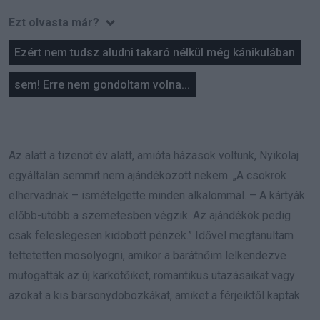
Ezt olvasta már?
Ezért nem tudsz aludni takaró nélkül még kánikulában
sem! Erre nem gondoltam volna...
Az alatt a tizenöt év alatt, amióta házasok voltunk, Nyikolaj
egyáltalán semmit nem ajándékozott nekem. „A csokrok
elhervadnak – ismételgette minden alkalommal. – A kártyák
előbb-utóbb a szemetesben végzik. Az ajándékok pedig
csak feleslegesen kidobott pénzek.” Idővel megtanultam
tettetetten mosolyogni, amikor a barátnőim lelkendezve
mutogatták az új karkötőiket, romantikus utazásaikat vagy
azokat a kis bársonydobozkákat, amiket a férjeiktől kaptak.