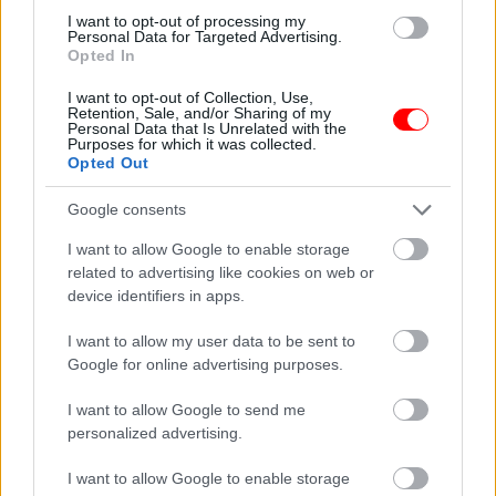
jelenik meg
voltak, amikor
álmodban?
összeházasodtak.…
I want to opt-out of processing my
Personal Data for Targeted Advertising.
Opted In
I want to opt-out of Collection, Use,
Retention, Sale, and/or Sharing of my
Personal Data that Is Unrelated with the
Purposes for which it was collected.
A Fantasztikus
Opted Out
Négyes sztárja, Julian
Megszakad egy rossz
McMahon 56…
időszak: július végéig…
Google consents
I want to allow Google to enable storage
related to advertising like cookies on web or
device identifiers in apps.
15 éve eltemettem a
3 évesen fogadtam
fiamat, aztán
örökbe a kislányt egy
I want to allow my user data to be sent to
felvettem egy…
halálos…
Google for online advertising purposes.
I want to allow Google to send me
personalized advertising.
I want to allow Google to enable storage
Gyerekkorában olyan
Sokkoló fordulat a