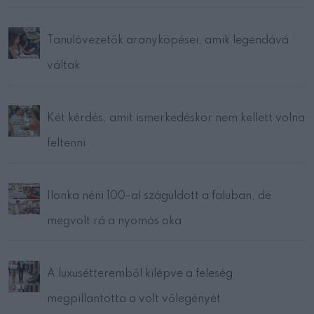
Tanulóvezetők aranyköpései, amik legendává
váltak
Két kérdés, amit ismerkedéskor nem kellett volna
feltenni
Ilonka néni 100-al száguldott a faluban, de
megvolt rá a nyomós oka
A luxusétteremből kilépve a feleség
megpillantotta a volt vőlegényét