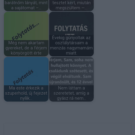
barátnőm lányát, mint
tesztet kért, miután
a sajátomat –…
megszültem —…
Évekig gúnyoltak az
Még nem akartam
osztálytársaim a
gyereket, de a férjem
menzás nagymamám
könyörgött érte
miatt.
Ma este érkezik a
Nem láttam a
szuperhold, új fejezet
szeretetet, amíg a
nyílik…
gyász rá nem…