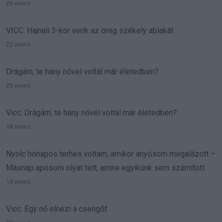
26 views
VICC: Hajnali 3-kor verik az öreg székely ablakát
22 views
Drágám, te hány nővel voltál már életedben?
20 views
Vicc: Drágám, te hány nővel voltál már életedben?
18 views
Nyolc hónapos terhes voltam, amikor anyósom megalázott –
Másnap apósom olyat tett, amire egyikünk sem számított
14 views
Vicc: Egy nő elnézi a csengőt