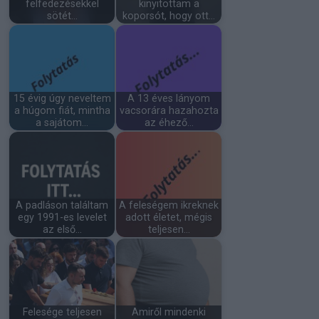
felfedezésekkel
kinyitottam a
sötét…
koporsót, hogy ott…
15 évig úgy neveltem
A 13 éves lányom
a húgom fiát, mintha
vacsorára hazahozta
a sajátom…
az éhező…
A padláson találtam
A feleségem ikreknek
egy 1991-es levelet
adott életet, mégis
az első…
teljesen…
Felesége teljesen
Amiről mindenki