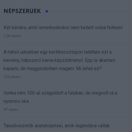
NÉPSZERŰEK
Két kérdés, amit ismerkedéskor nem kellett volna feltenni
1.2k views
A hátsó udvarban egy kerítésoszlopon találtam ezt a
kemény, habszerű barna képződményt. Épp le akartam
kaparni, de meggondoltam magam. Mi lehet ez?
129 views
Ilonka néni 100-al száguldott a faluban, de megvolt rá a
nyomós oka
97 views
Tanulóvezetők aranyköpései, amik legendává váltak