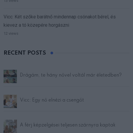
13 views
Vicc: Két szőke barátnő mindennap csónakot bérel, és
kievez a tó közepére horgászni
12 views
RECENT POSTS
Drágám, te hány nővel voltál már életedben?
Vicc: Egy nő elnézi a csengőt
A férj képzelgései teljesen szárnyra kaptak