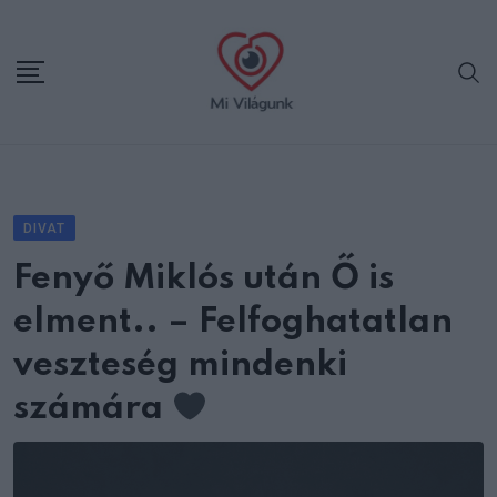
Skip
to
content
DIVAT
Fenyő Miklós után Ő is
elment.. – Felfoghatatlan
veszteség mindenki
számára