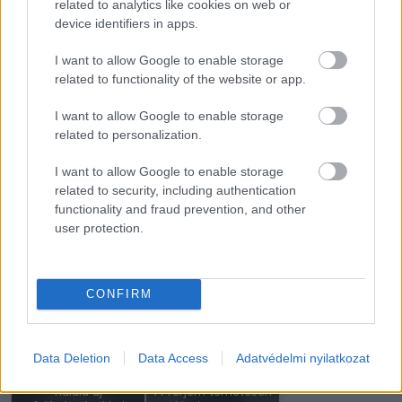
szegény volt, hogy
repülőtéren, a hétéves
related to analytics like cookies on web or
egy sátorban…
kisfiú…
device identifiers in apps.
I want to allow Google to enable storage
related to functionality of the website or app.
I want to allow Google to enable storage
Egy tanulmány szerint
related to personalization.
Meghalt James Van
azok a férfiak, akik
Der Beek
havonta…
I want to allow Google to enable storage
related to security, including authentication
functionality and fraud prevention, and other
user protection.
A 13 éves lányom kis
Megvannak az áprilisi
asztalt tett ki az
szerencsenapok:
udvarra,…
mutatjuk,…
CONFIRM
Data Deletion
Data Access
Adatvédelmi nyilatkozat
Michael Madsen
halála új
A férjem temetésén