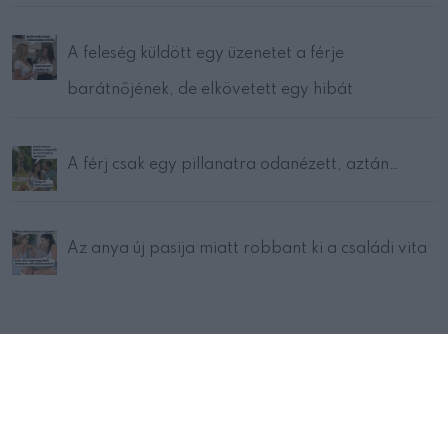
A feleség küldött egy üzenetet a férje
barátnőjének, de elkövetett egy hibát
A férj csak egy pillanatra odanézett, aztán…
Az anya új pasija miatt robbant ki a családi vita
© 2024 Mivilagunk.co