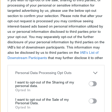
processing of your personal or sensitive information for
targeted advertising by us, please use the below opt-out
section to confirm your selection. Please note that after your
CIKK FORRÁSA: minden-egyben.com
opt-out request is processed you may continue seeing
interest-based ads based on personal information utilized by
us or personal information disclosed to third parties prior to
your opt-out. You may separately opt-out of the further
Tetszett? Oszd meg az ismerőseiddel is!
disclosure of your personal information by third parties on the
IAB’s list of downstream participants. This information may
also be disclosed by us to third parties on the
IAB’s List of
Downstream Participants
that may further disclose it to other
third parties.
Olvasta már?:
Please note that this website/app uses one or more Google
Personal Data Processing Opt Outs
services and may gather and store information including but
not limited to your visit or usage behaviour. You may click to
I want to opt-out of the Sharing of my
personal data.
grant or deny consent to Google and its third-party tags to
Opted In
use your data for below specified purposes in below Google
consent section.
I want to opt-out of the Sale of my
Personal Data.
Mit jelent, ha egy
Opted In
elhunyt személy
Tizennyolc évesek