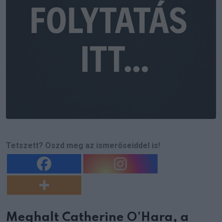
Tetszett? Oszd meg az ismerőseiddel is!
Meghalt Catherine O’Hara, a