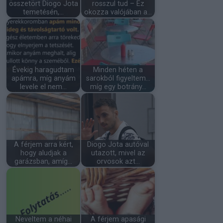
összetört Diogo Jota
rosszul tud – Ez
temetésén,…
okozza valójában a…
Évekig haragudtam
Minden héten a
apámra, míg anyám
sarokból figyeltem…
levele el nem…
míg egy botrány…
A férjem arra kért,
Diogo Jota autóval
hogy aludjak a
utazott, mivel az
garázsban, amíg…
orvosok azt…
Neveltem a néhai
A férjem apasági