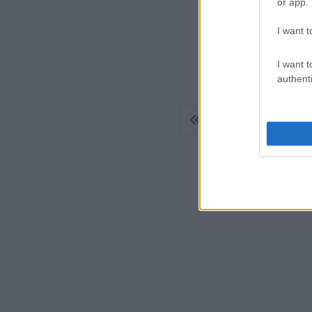
or app.
Stroke me
kerülendő
I want t
és 4 lefek
I want t
authenti
1
2
3