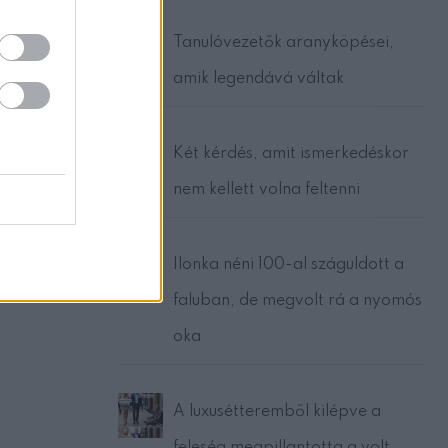
Tanulóvezetők aranyköpései,
amik legendává váltak
Két kérdés, amit ismerkedéskor
nem kellett volna feltenni
Ilonka néni 100-al száguldott a
faluban, de megvolt rá a nyomós
oka
A luxusétteremből kilépve a