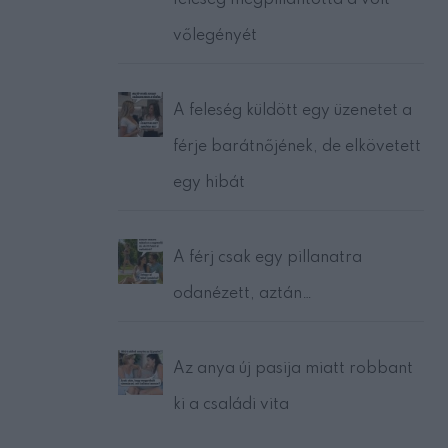
feleség megpillantotta a volt
vőlegényét
A feleség küldött egy üzenetet a
férje barátnőjének, de elkövetett
egy hibát
A férj csak egy pillanatra
odanézett, aztán…
Az anya új pasija miatt robbant
ki a családi vita