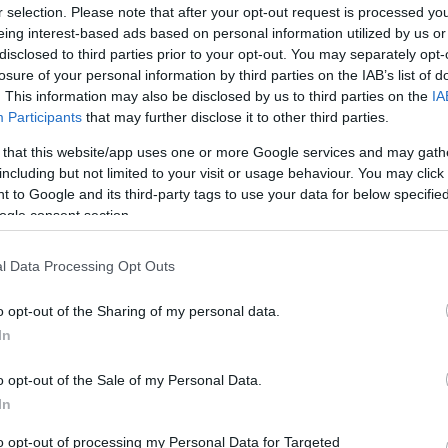
r selection. Please note that after your opt-out request is processed y
eing interest-based ads based on personal information utilized by us or
K
ÉRDEKESSÉGEK
disclosed to third parties prior to your opt-out. You may separately opt-
l, ami után már
Tévedtek a szakembe
losure of your personal information by third parties on the IAB’s list of
. This information may also be disclosed by us to third parties on the
IA
kérdés: ez a nő
húgysav szintjét nem 
Participants
that may further disclose it to other third parties.
rted!
emeli az egekbe, ha
ha együtt fogyasztod 
 that this website/app uses one or more Google services and may gath
including but not limited to your visit or usage behaviour. You may click 
két élelmiszert
 to Google and its third-party tags to use your data for below specifi
ogle consent section.
l Data Processing Opt Outs
o opt-out of the Sharing of my personal data.
In
o opt-out of the Sale of my Personal Data.
In
to opt-out of processing my Personal Data for Targeted