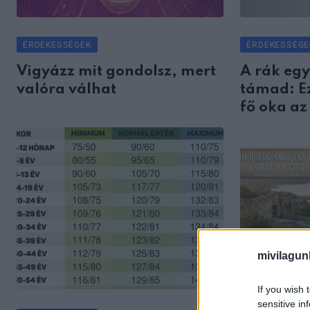
ÉRDEKESSÉGEK
ÉRDEKESSÉGE
Vigyázz mit gondolsz, mert
A rák egy
valóra válhat
támad: Ez
fő oka az
mivilagun
If you wish 
sensitive in