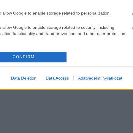
gelőzési tippek: 3
 szokás evés után
o allow Google to enable storage related to personalization.
vés előtt
o allow Google to enable storage related to security, including
cation functionality and fraud prevention, and other user protection.
4
5
6
7
CONFIRM
Data Deletion
Data Access
Adatvédelmi nyilatkozat