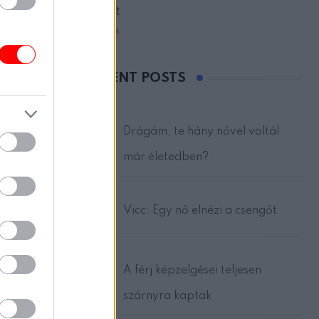
ablakát
17 views
 egy nő
RECENT POSTS
ére
Drágám, te hány nővel voltál
már életedben?
Vicc: Egy nő elnézi a csengőt
A férj képzelgései teljesen
szárnyra kaptak