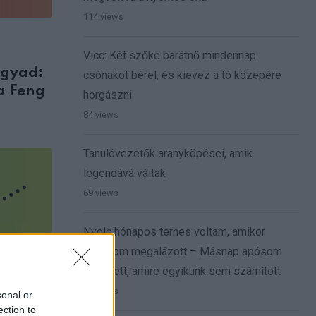
114 views
Vicc: Két szőke barátnő mindennap
ágyad:
csónakot bérel, és kievez a tó közepére
a Feng
horgászni
84 views
Tanulóvezetők aranyköpései, amik
legendává váltak
69 views
Nyolc hónapos terhes voltam, amikor
anyósom megalázott – Másnap apósom
olyat tett, amire egyikünk sem számított
59 views
sonal or
ection to