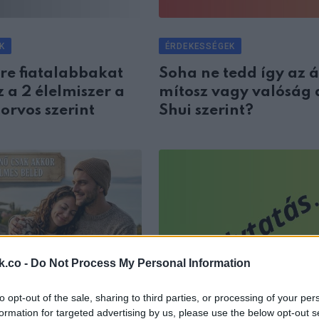
K
ÉRDEKESSÉGEK
re fiatalabbakat
Soha ne tedd így az 
 a 2 élelmiszer a
mítosz vagy valóság 
 orvos szerint
Shui szerint?
k.co -
Do Not Process My Personal Information
to opt-out of the sale, sharing to third parties, or processing of your per
formation for targeted advertising by us, please use the below opt-out s