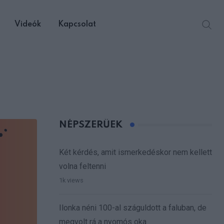
Videók
Kapcsolat
NÉPSZERŰEK
Két kérdés, amit ismerkedéskor nem kellett
volna feltenni
1k views
Ilonka néni 100-al száguldott a faluban, de
megvolt rá a nyomós oka