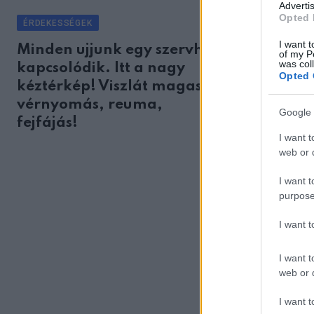
Advertis
ÉRDEKESSÉGE
Opted 
ÉRDEKESSÉGEK
Mit jelen
I want t
Minden ujjunk egy szervhez
személy j
of my P
was col
kapcsolódik. Itt a nagy
álmodba
Opted 
kéztérkép! Viszlát magas
vérnyomás, reuma,
Google 
fejfájás!
I want t
web or d
I want t
purpose
I want 
I want t
web or d
ÉRDEKESSÉGE
I want t