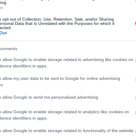
ing.
K
In
t, ha egy elhunyt
ÉRDEKESSÉGEK
o opt-out of Collection, Use, Retention, Sale, and/or Sharing
elenik meg
ersonal Data that Is Unrelated with the Purposes for which it
lected.
n?
15 dolog, ami utalhat
Out
korábbi szerelmi élet
consents
o allow Google to enable storage related to advertising like cookies on
evice identifiers in apps.
o allow my user data to be sent to Google for online advertising
s.
to allow Google to send me personalized advertising.
o allow Google to enable storage related to analytics like cookies on
evice identifiers in apps.
K
o allow Google to enable storage related to functionality of the website