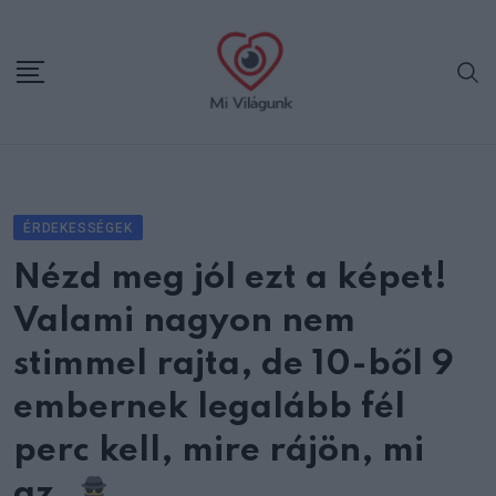
Skip
to
content
ÉRDEKESSÉGEK
Nézd meg jól ezt a képet!
Valami nagyon nem
stimmel rajta, de 10-ből 9
embernek legalább fél
perc kell, mire rájön, mi
az.