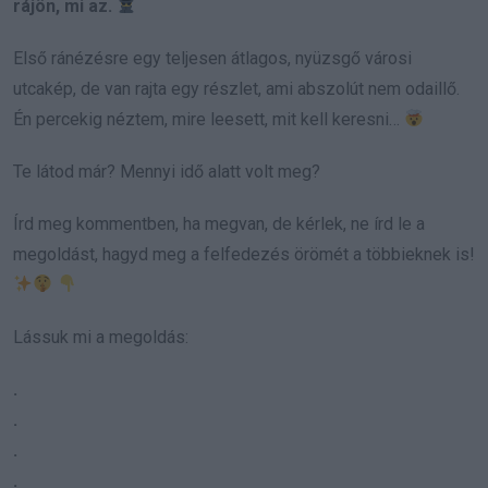
rájön, mi az.
Első ránézésre egy teljesen átlagos, nyüzsgő városi
utcakép, de van rajta egy részlet, ami abszolút nem odaillő.
Én percekig néztem, mire leesett, mit kell keresni…
Te látod már? Mennyi idő alatt volt meg?
Írd meg kommentben, ha megvan, de kérlek, ne írd le a
megoldást, hagyd meg a felfedezés örömét a többieknek is!
Lássuk mi a megoldás:
.
.
.
.