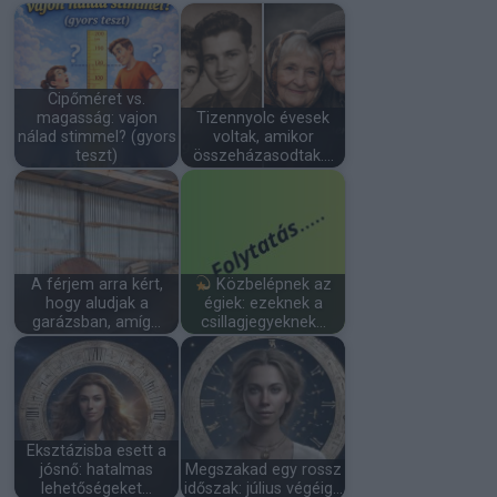
Cipőméret vs.
magasság: vajon
Tizennyolc évesek
nálad stimmel? (gyors
voltak, amikor
teszt)
összeházasodtak.…
A férjem arra kért,
Közbelépnek az
hogy aludjak a
égiek: ezeknek a
garázsban, amíg…
csillagjegyeknek…
Eksztázisba esett a
jósnő: hatalmas
Megszakad egy rossz
lehetőségeket…
időszak: július végéig…