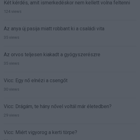
Két kérdés, amit ismerkedéskor nem kellett volna feltenni
124 views
Az anya új pasija miatt robbant ki a családi vita
35 views
Az orvos teljesen kiakadt a gyógyszerészre
35 views
Vicc: Egy nő elnézi a csengőt
30 views
Vicc: Drágám, te hány nővel voltál már életedben?
29 views
Vicc: Miért vigyorog a kerti törpe?