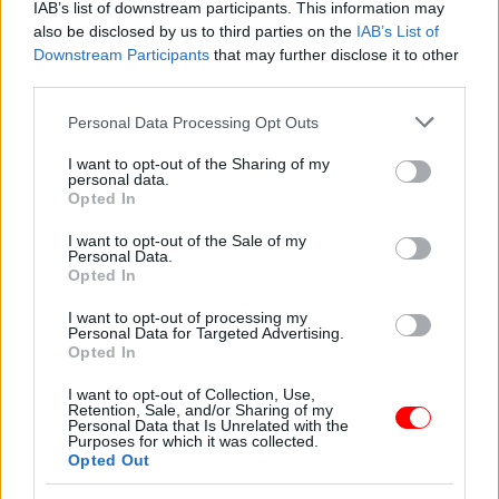
IAB’s list of downstream participants. This information may
also be disclosed by us to third parties on the
IAB’s List of
Downstream Participants
that may further disclose it to other
third parties.
Please note that this website/app uses one or more Google
Personal Data Processing Opt Outs
Még nem akartam
services and may gather and store information including but
gyereket, de a férjem
Napi horoszkóp 03.30
könyörgött érte
not limited to your visit or usage behaviour. You may click to
I want to opt-out of the Sharing of my
personal data.
grant or deny consent to Google and its third-party tags to
Opted In
use your data for below specified purposes in below Google
consent section.
I want to opt-out of the Sale of my
Personal Data.
Opted In
Pillants a csuklódra!
Ha ezt a ritka
Vicc: Megy a székely
I want to opt-out of processing my
vonalat…
a fiával horgászni –
Personal Data for Targeted Advertising.
Opted In
I want to opt-out of Collection, Use,
Retention, Sale, and/or Sharing of my
Personal Data that Is Unrelated with the
Memória-csapda:
A szomszédommal
Purposes for which it was collected.
„Biztos emlékszem”
eddig teljesen
Opted Out
→ mégsem
(30
normális volt a
mp teszt)
kapcsolatunk.