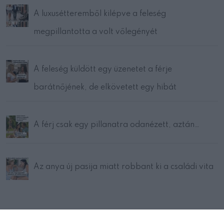
A luxusétteremből kilépve a feleség
megpillantotta a volt vőlegényét
A feleség küldött egy üzenetet a férje
barátnőjének, de elkövetett egy hibát
A férj csak egy pillanatra odanézett, aztán…
Az anya új pasija miatt robbant ki a családi vita