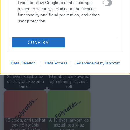
I want to allow Google to enable storage
related to security, including authentication
functionality and fraud prevention, and other
user protection.
15 évig úgy neveltem
A padláson találtam
a húgom fiát, mintha
egy 1991-es levelet
CONFIRM
a sajátom…
az első…
Data Deletion
Data Access
Adatvédelmi nyilatkozat
20 évvel később, az
10 ember, aki zavarba
osztálytalálkozón a
ejtő élmény részese
tanár…
volt
15 dolog, ami utalhat
A 13 éves lányom kis
egy nő korábbi
asztalt tett ki az