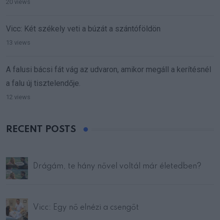
20 views
Vicc: Két székely veti a búzát a szántóföldön
13 views
A falusi bácsi fát vág az udvaron, amikor megáll a kerítésnél
a falu új tisztelendője.
12 views
RECENT POSTS
Drágám, te hány nővel voltál már életedben?
Vicc: Egy nő elnézi a csengőt