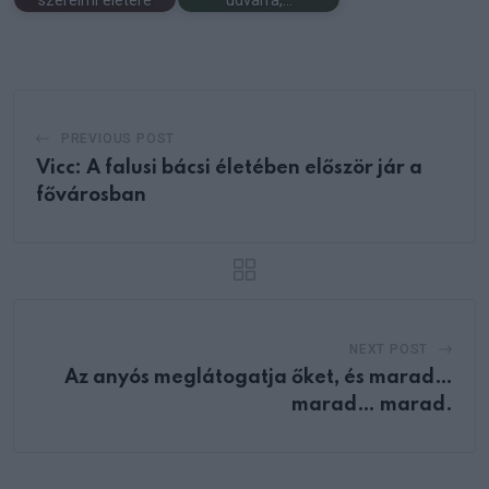
szerelmi életére
udvarra,…
PREVIOUS POST
Vicc: A falusi bácsi életében először jár a
fővárosban
NEXT POST
Az anyós meglátogatja őket, és marad…
marad… marad.