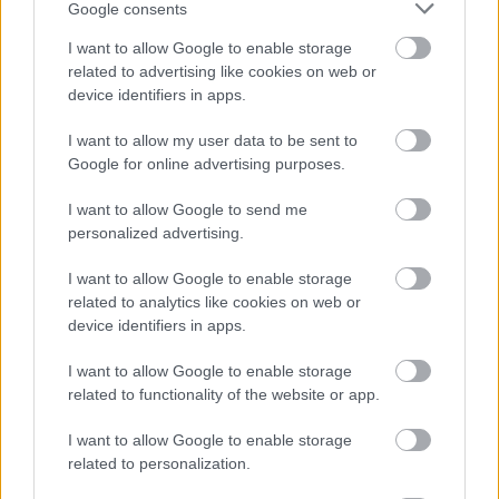
Google consents
I want to allow Google to enable storage
related to advertising like cookies on web or
device identifiers in apps.
Ez történik a
I want to allow my user data to be sent to
testeddel, amikor
Visszatérő ajándék:
elalszol – és még…
az együttérzés ereje
Google for online advertising purposes.
I want to allow Google to send me
personalized advertising.
I want to allow Google to enable storage
15 éve eltemettem a
A létra, a ló és egy
related to analytics like cookies on web or
fiamat, aztán
kínos incidens
device identifiers in apps.
felvettem egy…
története
I want to allow Google to enable storage
related to functionality of the website or app.
I want to allow Google to enable storage
related to personalization.
Napi horoszkóp 04.06
Napi horoszkóp 04.02