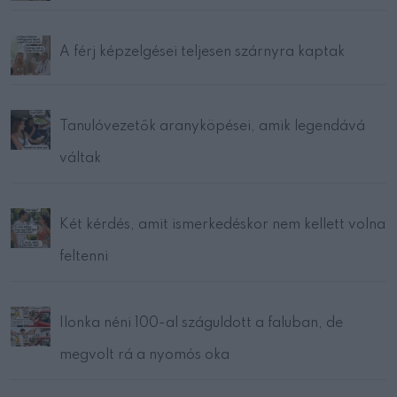
A férj képzelgései teljesen szárnyra kaptak
Tanulóvezetők aranyköpései, amik legendává
váltak
Két kérdés, amit ismerkedéskor nem kellett volna
feltenni
Ilonka néni 100-al száguldott a faluban, de
megvolt rá a nyomós oka