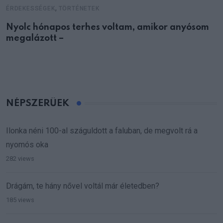
,
ÉRDEKESSÉGEK
TÖRTÉNETEK
Nyolc hónapos terhes voltam, amikor anyósom
megalázott –
NÉPSZERŰEK
Ilonka néni 100-al száguldott a faluban, de megvolt rá a
nyomós oka
282 views
Drágám, te hány nővel voltál már életedben?
185 views