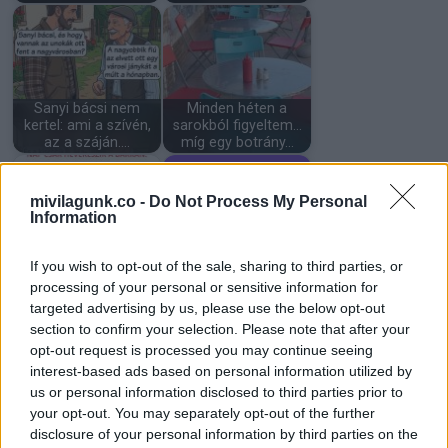
Sanyi bácsi nem
Minden héten a
kertel: ami a szívén,
sarokból figyeltem…
az a száján....
míg egy botrány…
mivilagunk.co -
Do Not Process My Personal
Information
A 13 éves lányom
If you wish to opt-out of the sale, sharing to third parties, or
vacsorára hazahozta
processing of your personal or sensitive information for
Noé és a két macska
az éhező…
targeted advertising by us, please use the below opt-out
section to confirm your selection. Please note that after your
opt-out request is processed you may continue seeing
interest-based ads based on personal information utilized by
Napi horoszkóp:
us or personal information disclosed to third parties prior to
ezeknek a
A feleségem ikreknek
your opt-out. You may separately opt-out of the further
csillagjegyeknek ma
adott életet, mégis
disclosure of your personal information by third parties on the
semmi…
teljesen…