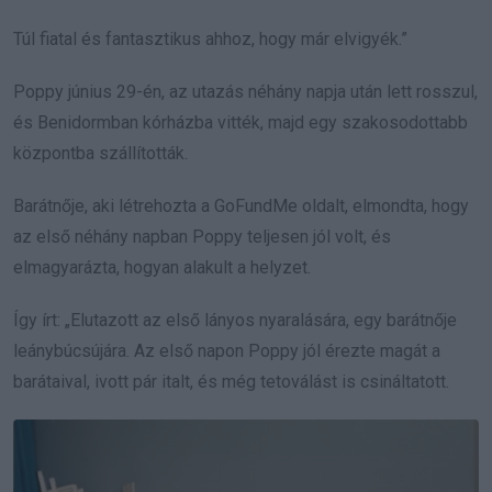
Túl fiatal és fantasztikus ahhoz, hogy már elvigyék.”
Poppy június 29-én, az utazás néhány napja után lett rosszul,
és Benidormban kórházba vitték, majd egy szakosodottabb
központba szállították.
Barátnője, aki létrehozta a GoFundMe oldalt, elmondta, hogy
az első néhány napban Poppy teljesen jól volt, és
elmagyarázta, hogyan alakult a helyzet.
Így írt: „Elutazott az első lányos nyaralására, egy barátnője
leánybúcsújára. Az első napon Poppy jól érezte magát a
barátaival, ivott pár italt, és még tetoválást is csináltatott.