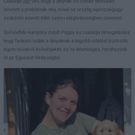
Családja úgy véli, hogy a lánynak ott csinált tetoválás
lehetett a problémák oka, mivel az ország egészségügyi
szakértői szerint több szervi elégtelenségben szenved.
GoFundMe-kampány indult Poppy és családja támogatására,
hogy fedezni tudják a lányuknak a legjobb ellátást biztosító,
egyre növekvő költségeket, és ha lehetséges, hazahozzák
őt az Egyesült Királyságba.