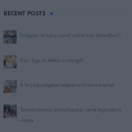
RECENT POSTS
Drágám, te hány nővel voltál már életedben?
Vicc: Egy nő elnézi a csengőt
A férj képzelgései teljesen szárnyra kaptak
Tanulóvezetők aranyköpései, amik legendává
váltak