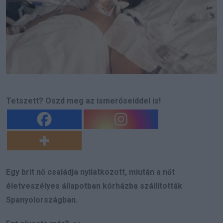
Tetszett? Oszd meg az ismerőseiddel is!
Egy brit nő családja nyilatkozott, miután a nőt
életveszélyes állapotban kórházba szállították
Spanyolországban.