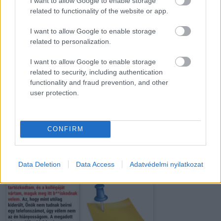
I want to allow Google to enable storage
Tizennyolc évesek
Még nem akartam
related to functionality of the website or app.
voltak, amikor
gyereket, de a férjem
összeházasodtak.…
könyörgött érte
I want to allow Google to enable storage
related to personalization.
I want to allow Google to enable storage
related to security, including authentication
functionality and fraud prevention, and other
Ez a 18 éves
A szívroham 4
fiatalember nem
árulkodó tünete, amit
user protection.
tudta, hogy tünetei…
sosem szabad…
CONFIRM
Minden ujjunk egy
Data Deletion
Data Access
Adatvédelmi nyilatkozat
szervhez kapcsolódik.
Reggel elhatároztam
Itt a nagy…