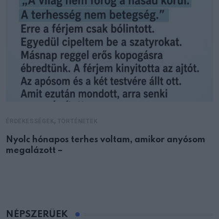
,
ÉRDEKESSÉGEK
TÖRTÉNETEK
Nyolc hónapos terhes voltam, amikor anyósom
megalázott –
NÉPSZERŰEK