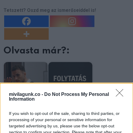
Tetszett? Oszd meg az ismerőseiddel is!
Olvasta már?:
Diogo Jota autóval
A padláson találtam
mivilagunk.co -
Do Not Process My Personal
utazott, mivel az
egy 1991-es levelet
Information
orvosok azt…
az első…
If you wish to opt-out of the sale, sharing to third parties, or
processing of your personal or sensitive information for
targeted advertising by us, please use the below opt-out
section to confirm your selection. Please note that after your
Figyelmeztet a