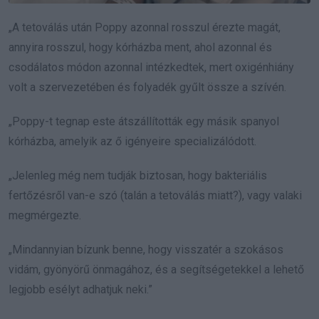
„A tetoválás után Poppy azonnal rosszul érezte magát,
annyira rosszul, hogy kórházba ment, ahol azonnal és
csodálatos módon azonnal intézkedtek, mert oxigénhiány
volt a szervezetében és folyadék gyűlt össze a szívén.
„Poppy-t tegnap este átszállították egy másik spanyol
kórházba, amelyik az ő igényeire specializálódott.
„Jelenleg még nem tudják biztosan, hogy bakteriális
fertőzésről van-e szó (talán a tetoválás miatt?), vagy valaki
megmérgezte.
„Mindannyian bízunk benne, hogy visszatér a szokásos
vidám, gyönyörű önmagához, és a segítségetekkel a lehető
legjobb esélyt adhatjuk neki.”