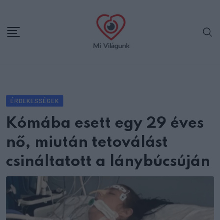
Skip
to
content
ÉRDEKESSÉGEK
Kómába esett egy 29 éves
nő, miután tetoválást
csináltatott a lánybúcsúján