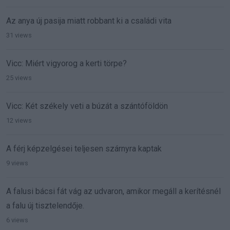
Az anya új pasija miatt robbant ki a családi vita
31 views
Vicc: Miért vigyorog a kerti törpe?
25 views
Vicc: Két székely veti a búzát a szántóföldön
12 views
A férj képzelgései teljesen szárnyra kaptak
9 views
A falusi bácsi fát vág az udvaron, amikor megáll a kerítésnél
a falu új tisztelendője.
6 views