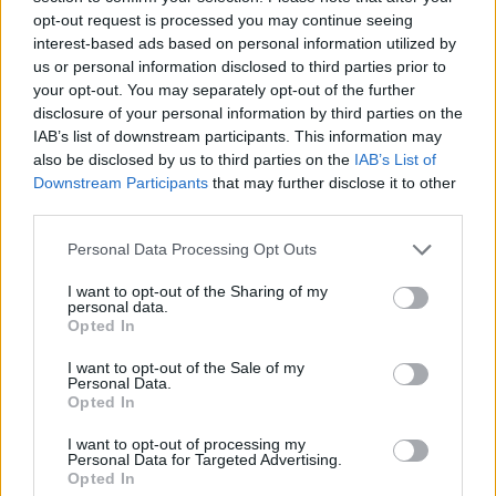
Csendben írta alá a
fogász:
opt-out request is processed you may continue seeing
válási papírokat —
vastagbélrákra
interest-based ads based on personal information utilized by
senki sem…
utalhatnak…
us or personal information disclosed to third parties prior to
your opt-out. You may separately opt-out of the further
disclosure of your personal information by third parties on the
IAB’s list of downstream participants. This information may
also be disclosed by us to third parties on the
IAB’s List of
Downstream Participants
that may further disclose it to other
A Fantasztikus
Chuck Norris
Négyes sztárja, Julian
third parties.
kórházba került
McMahon 56…
Please note that this website/app uses one or more Google
Personal Data Processing Opt Outs
services and may gather and store information including but
not limited to your visit or usage behaviour. You may click to
I want to opt-out of the Sharing of my
personal data.
grant or deny consent to Google and its third-party tags to
Opted In
use your data for below specified purposes in below Google
A Liverpool „kifizeti
Hatalmas robbanás
consent section.
I want to opt-out of the Sale of my
Diogo Jota
rázta meg Európa
Personal Data.
szerződését”,…
egyik…
Opted In
I want to opt-out of processing my
Personal Data for Targeted Advertising.
Opted In