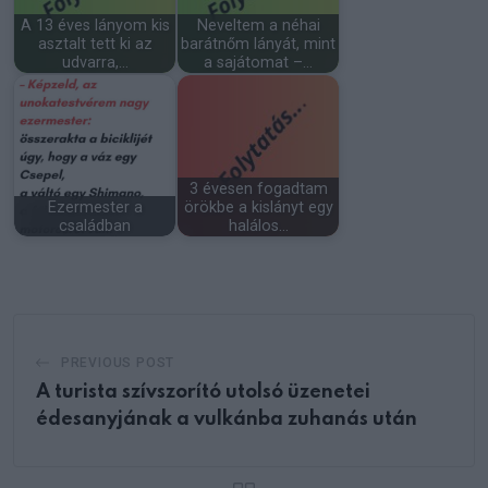
A 13 éves lányom kis
Neveltem a néhai
asztalt tett ki az
barátnőm lányát, mint
udvarra,…
a sajátomat –…
3 évesen fogadtam
Ezermester a
örökbe a kislányt egy
családban
halálos…
PREVIOUS POST
A turista szívszorító utolsó üzenetei
édesanyjának a vulkánba zuhanás után