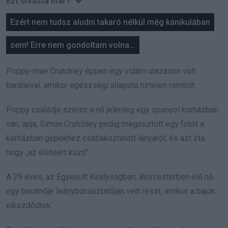
Ezt olvasta már?
Ezért nem tudsz aludni takaró nélkül még kánikulában
sem! Erre nem gondoltam volna...
Poppy-mae Crutchley éppen egy vidám utazáson volt
barátaival, amikor egészségi állapota hirtelen romlott.
Poppy családja szerint a nő jelenleg egy spanyol kórházban
van, apja, Simon Crutchley pedig megosztott egy fotót a
kórházban gépekhez csatlakoztatott lányáról, és azt írta,
hogy „az életéért küzd”.
A 29 éves, az Egyesült Királyságban, Worcesterben élő nő
egy barátnője leánybúcsúztatóján vett részt, amikor a bajok
elkezdődtek.