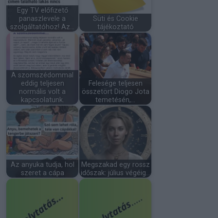
Egy TV előfizető
panaszlevele a
Süti és Cookie
szolgáltatóhoz! Az…
tájékoztató
A szomszédommal
eddig teljesen
Felesége teljesen
normális volt a
összetört Diogo Jota
kapcsolatunk.
temetésén,…
Az anyuka tudja, hol
Megszakad egy rossz
szeret a cápa
időszak: július végéig…