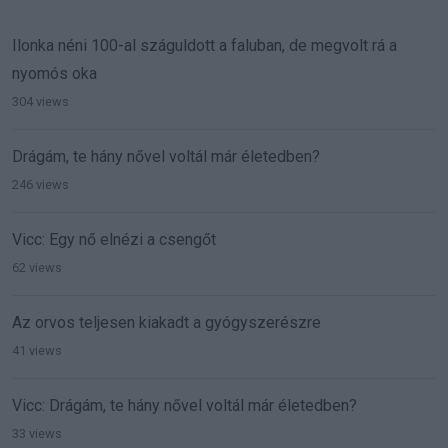
Ilonka néni 100-al száguldott a faluban, de megvolt rá a
nyomós oka
304 views
Drágám, te hány nővel voltál már életedben?
246 views
Vicc: Egy nő elnézi a csengőt
62 views
Az orvos teljesen kiakadt a gyógyszerészre
41 views
Vicc: Drágám, te hány nővel voltál már életedben?
33 views