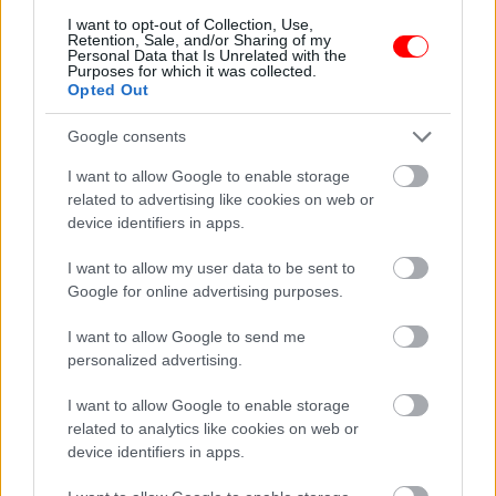
Gyerekkorában olyan
Egy nő videózni
I want to opt-out of Collection, Use,
szegény volt, hogy
kezdett, miközben a
Retention, Sale, and/or Sharing of my
Personal Data that Is Unrelated with the
egy sátorban…
strandon…
Purposes for which it was collected.
Opted Out
Google consents
I want to allow Google to enable storage
„Lenézték az idős nőt
related to advertising like cookies on web or
Ez a nő rájött, hogyan
a luxusszalonban –
device identifiers in apps.
lehet kicselezni az…
egy nap…
I want to allow my user data to be sent to
Google for online advertising purposes.
I want to allow Google to send me
A kamasz fiú azt
15 éve eltemettem a
personalized advertising.
hitte, hogy túljárt a
fiamat, aztán
pap apja eszén
felvettem egy…
I want to allow Google to enable storage
related to analytics like cookies on web or
device identifiers in apps.