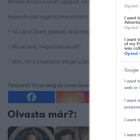
Másnap elviszi a kocát. Ugyanaz: visítás, futás, semmi akci
Opted 
Negyedik nap reggel a paraszt bácsi kelne ki az ágyból, ami
I want 
Advertis
Opted 
– Te, Lajos! Gyere gyorsan, nézd meg a disznót!
I want t
of my P
– Mi van vele, megint nem eszik?
was col
Opted 
– Nem, ott ül a traktoron, integet a Béla bá’-nak, és csücsörít!
Google 
I want t
Tetszett? Oszd meg az ismerőseiddel is!
web or d
I want t
purpose
Olvasta már?:
I want 
I want t