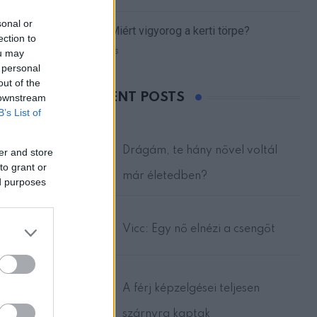
sonal or
Vicc: Miért vigyorog a kerti törpe?
ection to
17 views
ou may
 personal
out of the
RECENT POSTS
 downstream
B’s List of
Drágám, te hány nővel voltál
er and store
to grant or
már életedben?
ed purposes
Vicc: Egy nő elnézi a csengőt
A férj képzelgései teljesen
szárnyra kaptak