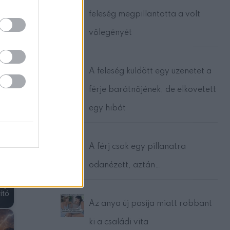
feleség megpillantotta a volt
vőlegényét
lsz,
at
A feleség küldött egy üzenetet a
férje barátnőjének, de elkövetett
a
egy hibát
mre
A férj csak egy pillanatra
odanézett, aztán…
ely
ító
Az anya új pasija miatt robbant
ki a családi vita