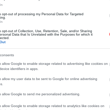
ó. Harmadnap megint. Semmi.
In
kor a felesége rohan be:
to opt-out of processing my Personal Data for Targeted
ing.
In
o opt-out of Collection, Use, Retention, Sale, and/or Sharing
ersonal Data that Is Unrelated with the Purposes for which it
lected.
Out
consents
o allow Google to enable storage related to advertising like cookies on
evice identifiers in apps.
o allow my user data to be sent to Google for online advertising
s.
to allow Google to send me personalized advertising.
o allow Google to enable storage related to analytics like cookies on