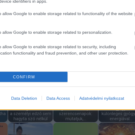
evice identifiers in apps.
o allow Google to enable storage related to functionality of the website
3 évesen fogadtam
Sanyi bácsi nem
y a
örökbe a kislányt egy
kertel: ami a szívén,
Vigyázz mit gondo
halálos…
az a száján....
mert valóra válh
o allow Google to enable storage related to personalization.
o allow Google to enable storage related to security, including
cation functionality and fraud prevention, and other user protection.
Könyörög a
kardiológus: ezt teszi
4 éves kisfiam 
i a
a tojás a
Vicc: A férfi odalép a
legjobb barátnő
vérnyomásoddal
csinos kolléganőjéhez
mutatott és…
CONFIRM
Data Deletion
Data Access
Adatvédelmi nyilatkozat
tem
A nő megfiatalodását
Megvannak az áprilisi
5 csillagjegy, am
tha
a személyi edző sem
szerencsenapok:
különleges gyógy
hagyta szó nélkül
mutatjuk,…
energiával…