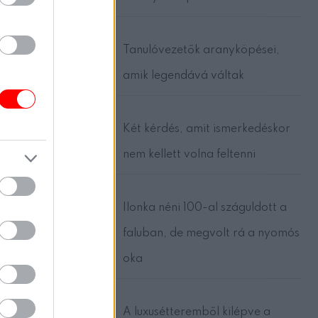
Tanulóvezetők aranyköpései,
amik legendává váltak
Két kérdés, amit ismerkedéskor
nem kellett volna feltenni
Ilonka néni 100-al száguldott a
faluban, de megvolt rá a nyomós
oka
A luxusétteremből kilépve a