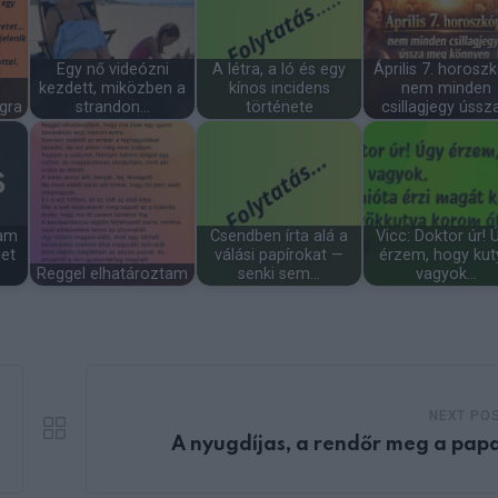
Egy nő videózni
A létra, a ló és egy
Április 7. horoszk
kezdett, miközben a
kínos incidens
nem minden
gra
strandon…
története
csillagjegy ússz
tam
Csendben írta alá a
Vicc: Doktor úr! 
let
válási papírokat —
érzem, hogy kut
Reggel elhatároztam
senki sem…
vagyok…
NEXT PO
A nyugdíjas, a rendőr meg a pap