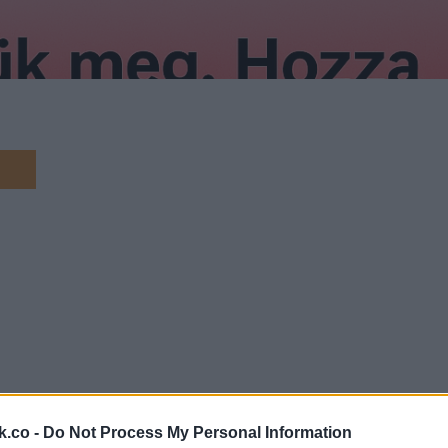
Nem eszik, nem mozog, csak bámul maga elé.
k.co -
Do Not Process My Personal Information