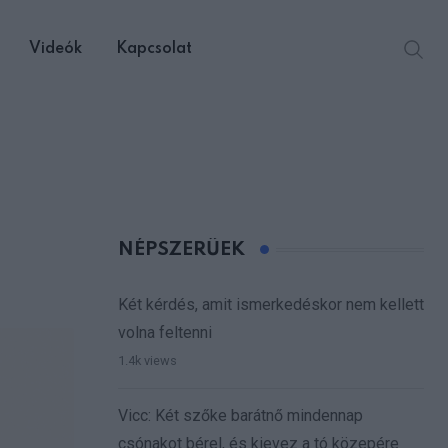
Videók
Kapcsolat
NÉPSZERŰEK
Két kérdés, amit ismerkedéskor nem kellett
volna feltenni
1.4k views
Vicc: Két szőke barátnő mindennap
csónakot bérel, és kievez a tó közepére