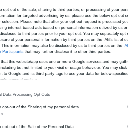
to opt-out of the sale, sharing to third parties, or processing of your per
formation for targeted advertising by us, please use the below opt-out s
 kocát. Az állatorvos vizsgálgatja, majd megkérdezi:
r selection. Please note that after your opt-out request is processed y
eing interest-based ads based on personal information utilized by us or
disclosed to third parties prior to your opt-out. You may separately opt-
losure of your personal information by third parties on the IAB’s list of
. This information may also be disclosed by us to third parties on the
IA
dig hozzá szoktam vinni a kocáimat.
Participants
that may further disclose it to other third parties.
 that this website/app uses one or more Google services and may gath
including but not limited to your visit or usage behaviour. You may click 
 to Google and its third-party tags to use your data for below specifi
ott körbe-körbe.
ogle consent section.
l Data Processing Opt Outs
o opt-out of the Sharing of my personal data.
In
 is. Ha harmadszorra sem, hozza vissza.
o opt-out of the Sale of my Personal Data.