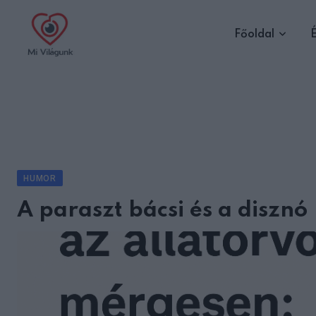
Skip
to
Főoldal
É
content
HUMOR
A paraszt bácsi és a disznó