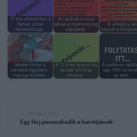
15 éve eltemettem a
Az apácák sorban
fiamat, aztán
állnak a mennyország
A vőlegény, aki
felvettem egy…
kapujánál.
készült a házassá
Minden héten a
A 13 éves lányom kis
A padláson talál
sarokból figyeltem…
asztalt tett ki az
egy 1991-es leve
míg egy botrány…
udvarra,…
az első…
PREVIOUS POST
Egy férj panaszkodik a barátjának: