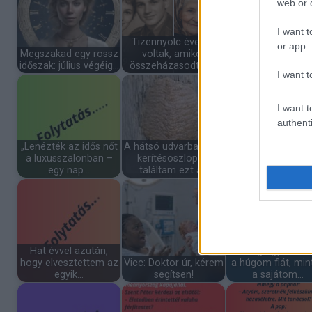
web or d
I want t
Tizennyolc évesek
or app.
Megszakad egy rossz
voltak, amikor
A nyuszika bemeg
időszak: július végéig…
összeházasodtak.…
henteshez.
I want t
I want t
authenti
„Lenézték az idős nőt
A hátsó udvarban egy
a luxusszalonban –
kerítésoszlopon
Vicc: Egy nő elnéz
egy nap…
találtam ezt a…
csengőt
Hat évvel azután,
15 évig úgy nevel
hogy elvesztettem az
Vicc: Doktor úr, kérem
a húgom fiát, min
egyik…
segítsen!
a sajátom…