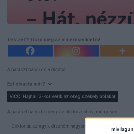
Tetszett? Oszd meg az ismerőseiddel is!
A paraszt bácsi és a disznó
Ezt olvasta már?
VICC: Hajnali 3-kor verik az öreg székely ablakát
A paraszt bácsi bemegy az állatorvoshoz, mérgesen:
– Doktor úr, az egyik disznóm nagyon furcsán viselkedik! 
mivilagun