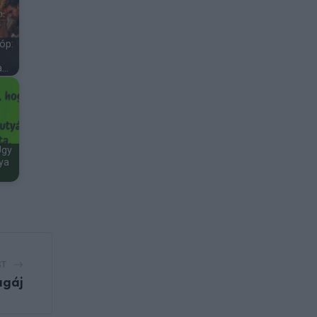
óp:
a…
Úgy
ya
ST
agáj